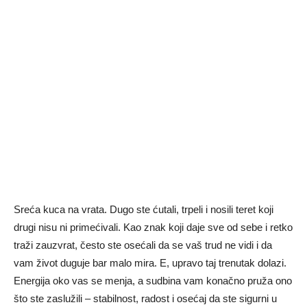
Sreća kuca na vrata. Dugo ste ćutali, trpeli i nosili teret koji
drugi nisu ni primećivali. Kao znak koji daje sve od sebe i retko
traži zauzvrat, često ste osećali da se vaš trud ne vidi i da
vam život duguje bar malo mira. E, upravo taj trenutak dolazi.
Energija oko vas se menja, a sudbina vam konačno pruža ono
što ste zaslužili – stabilnost, radost i osećaj da ste sigurni u