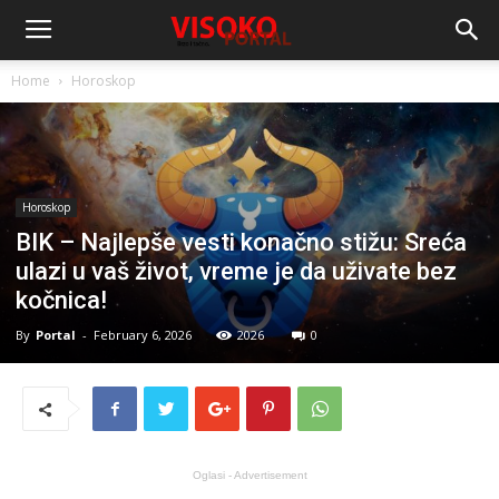
Home
Horoskop
Horoskop
BIK – Najlepše vesti konačno stižu: Sreća
ulazi u vaš život, vreme je da uživate bez
kočnica!
By
Portal
-
February 6, 2026
2026
0
Oglasi - Advertisement