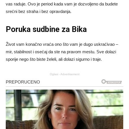
vas raduje. Ovo je period kada vam je dozvoljeno da budete
srećni bez straha i bez opravdanja.
Poruka sudbine za Bika
Život vam konačno vraća ono što vam je dugo uskraćivao –
mir, stabilnost i osećaj da ste na pravom mestu. Sve dolazi
sporije nego što biste želeli, ali dolazi sigurno i traje.
Oglasi - Advertisement