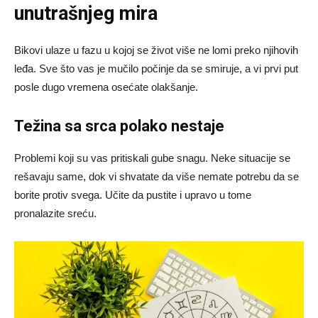
unutrašnjeg mira
Bikovi ulaze u fazu u kojoj se život više ne lomi preko njihovih
leđa. Sve što vas je mučilo počinje da se smiruje, a vi prvi put
posle dugo vremena osećate olakšanje.
Težina sa srca polako nestaje
Problemi koji su vas pritiskali gube snagu. Neke situacije se
rešavaju same, dok vi shvatate da više nemate potrebu da se
borite protiv svega. Učite da pustite i upravo u tome
pronalazite sreću.