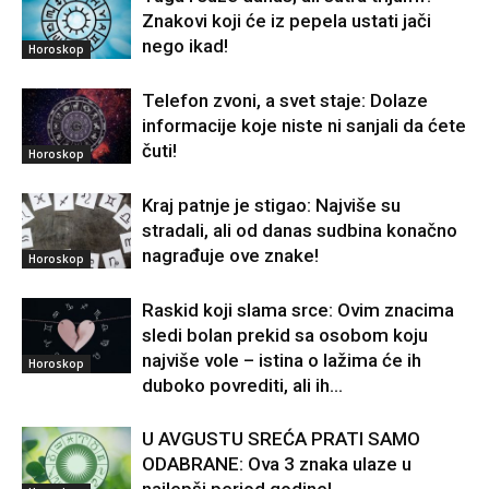
Znakovi koji će iz pepela ustati jači
nego ikad!
Horoskop
Telefon zvoni, a svet staje: Dolaze
informacije koje niste ni sanjali da ćete
čuti!
Horoskop
Kraj patnje je stigao: Najviše su
stradali, ali od danas sudbina konačno
nagrađuje ove znake!
Horoskop
Raskid koji slama srce: Ovim znacima
sledi bolan prekid sa osobom koju
najviše vole – istina o lažima će ih
Horoskop
duboko povrediti, ali ih...
U AVGUSTU SREĆA PRATI SAMO
ODABRANE: Ova 3 znaka ulaze u