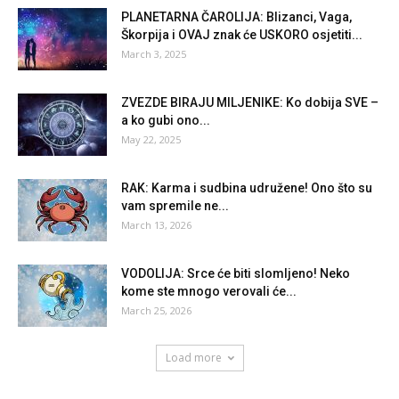
PLANETARNA ČAROLIJA: Blizanci, Vaga,
Škorpija i OVAJ znak će USKORO osjetiti...
March 3, 2025
ZVEZDE BIRAJU MILJENIKE: Ko dobija SVE –
a ko gubi ono...
May 22, 2025
RAK: Karma i sudbina udružene! Ono što su
vam spremile ne...
March 13, 2026
VODOLIJA: Srce će biti slomljeno! Neko
kome ste mnogo verovali će...
March 25, 2026
Load more