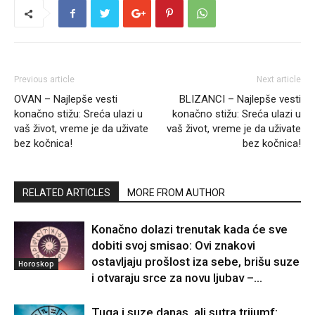
Previous article
Next article
OVAN – Najlepše vesti
BLIZANCI – Najlepše vesti
konačno stižu: Sreća ulazi u
konačno stižu: Sreća ulazi u
vaš život, vreme je da uživate
vaš život, vreme je da uživate
bez kočnica!
bez kočnica!
RELATED ARTICLES
MORE FROM AUTHOR
Konačno dolazi trenutak kada će sve
dobiti svoj smisao: Ovi znakovi
ostavljaju prošlost iza sebe, brišu suze
Horoskop
i otvaraju srce za novu ljubav –...
Tuga i suze danas, ali sutra trijumf: