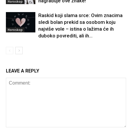
nagrađuje ove znake!
Horoskop
Raskid koji slama srce: Ovim znacima
sledi bolan prekid sa osobom koju
najviše vole – istina o lažima će ih
Horoskop
duboko povrediti, ali ih...
LEAVE A REPLY