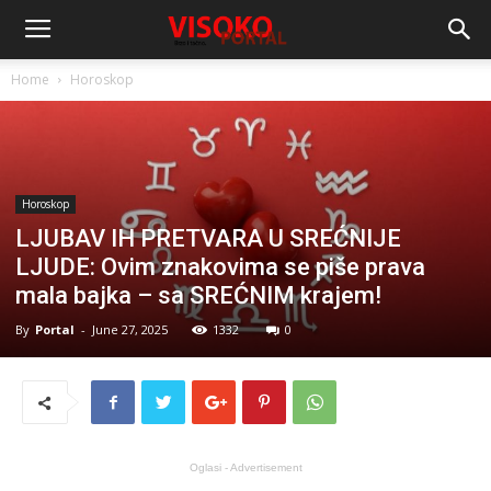
Home
Horoskop
Horoskop
LJUBAV IH PRETVARA U SREĆNIJE
LJUDE: Ovim znakovima se piše prava
mala bajka – sa SREĆNIM krajem!
By
Portal
-
June 27, 2025
1332
0
Oglasi - Advertisement