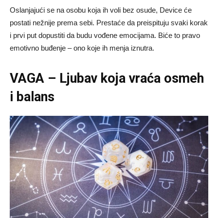
Oslanjajući se na osobu koja ih voli bez osude, Device će
postati nežnije prema sebi. Prestaće da preispituju svaki korak
i prvi put dopustiti da budu vođene emocijama. Biće to pravo
emotivno buđenje – ono koje ih menja iznutra.
VAGA – Ljubav koja vraća osmeh
i balans