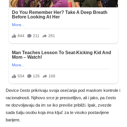
Device često prikrivaju svoja osećanja pod maskom kontrole i
racionalnosti. Njihovo srce je preosetljivo, ali i jako, pa često
ne dozvoljavaju da im se iko previše približi. Ipak, zvezde
sada šalju osobu koja ima ključ za te visoko postavljene
barijere.