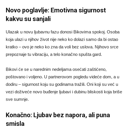
Novo poglavlje: Emotivna sigurnost
kakvu su sanjali
Ulazak u novu ljubavnu fazu donosi Bikovima spokoj. Osoba
koja ulazi u njihov život nije neko ko dolazi samo da bi ostao
kratko – ovo je neko ko zna da voli bez uslova. Njihovo srce
prepoznaje tu vibraciju, a telo konačno spušta gard.
Bikovi će se u narednim nedeljama osećati zaštićeno,
poštovano i voljeno. U partnerovom pogledu videće dom, a u
dodiru – sigurnost koju su godinama tražili. Oni koji su već u
vezi doživeće novo buđenje ljubavi i dubinu bliskosti koja briše
sve sumnje.
Konačno: Ljubav bez napora, ali puna
smisla