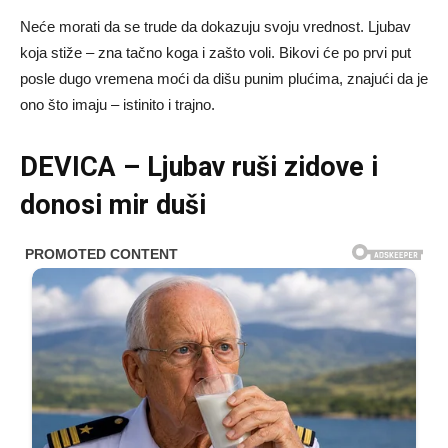
Neće morati da se trude da dokazuju svoju vrednost. Ljubav
koja stiže – zna tačno koga i zašto voli. Bikovi će po prvi put
posle dugo vremena moći da dišu punim plućima, znajući da je
ono što imaju – istinito i trajno.
DEVICA – Ljubav ruši zidove i
donosi mir duši