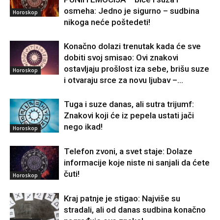
osmeha: Jedno je sigurno – sudbina
Horoskop
nikoga neće poštedeti!
Konačno dolazi trenutak kada će sve
dobiti svoj smisao: Ovi znakovi
ostavljaju prošlost iza sebe, brišu suze
Horoskop
i otvaraju srce za novu ljubav –...
Tuga i suze danas, ali sutra trijumf:
Znakovi koji će iz pepela ustati jači
nego ikad!
Horoskop
Telefon zvoni, a svet staje: Dolaze
informacije koje niste ni sanjali da ćete
čuti!
Horoskop
Kraj patnje je stigao: Najviše su
stradali, ali od danas sudbina konačno