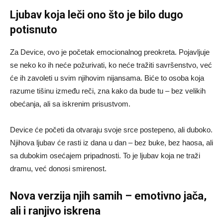
Ljubav koja leči ono što je bilo dugo
potisnuto
Za Device, ovo je početak emocionalnog preokreta. Pojavljuje
se neko ko ih neće požurivati, ko neće tražiti savršenstvo, već
će ih zavoleti u svim njihovim nijansama. Biće to osoba koja
razume tišinu između reči, zna kako da bude tu – bez velikih
obećanja, ali sa iskrenim prisustvom.
Device će početi da otvaraju svoje srce postepeno, ali duboko.
Njihova ljubav će rasti iz dana u dan – bez buke, bez haosa, ali
sa dubokim osećajem pripadnosti. To je ljubav koja ne traži
dramu, već donosi smirenost.
Nova verzija njih samih – emotivno jača,
ali i ranjivo iskrena