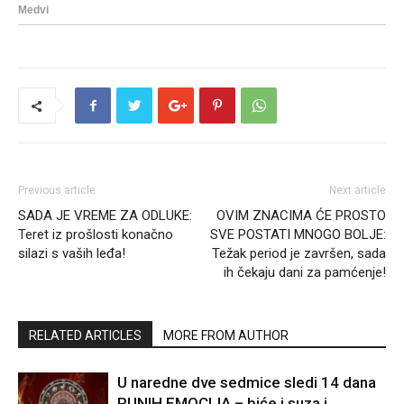
Previous article
Next article
SADA JE VREME ZA ODLUKE:
OVIM ZNACIMA ĆE PROSTO
Teret iz prošlosti konačno
SVE POSTATI MNOGO BOLJE:
silazi s vaših leđa!
Težak period je završen, sada
ih čekaju dani za pamćenje!
RELATED ARTICLES
MORE FROM AUTHOR
U naredne dve sedmice sledi 14 dana
PUNIH EMOCIJA – biće i suza i