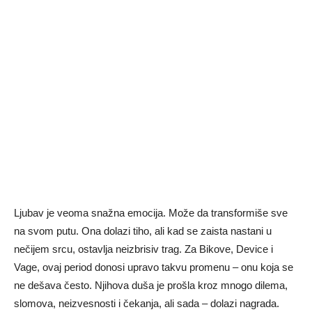
Ljubav je veoma snažna emocija. Može da transformiše sve
na svom putu. Ona dolazi tiho, ali kad se zaista nastani u
nečijem srcu, ostavlja neizbrisiv trag. Za Bikove, Device i
Vage, ovaj period donosi upravo takvu promenu – onu koja se
ne dešava često. Njihova duša je prošla kroz mnogo dilema,
slomova, neizvesnosti i čekanja, ali sada – dolazi nagrada.