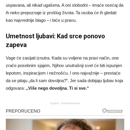
uspavana, ali nikad ugašena. A oni slobodni – imaće osećaj da
ih neko prepoznaje iz prošlog života. Ta osoba će ih gledati
kao najvrednije blago – i biće u pravu.
Umetnost ljubavi: Kad srce ponovo
zapeva
Vage će zasijati iznutra. Kada su voljene na pravi način, one
zrače posebnim sjajem. Njihov unutrašnji svet će biti ispunjen
lepotom, inspiracijom i nežnošću. I ono najvažnije – prestaće
da se pitaju „da li sam dovoljna?“. Jer sada dobijaju ljubav koja
odgovara:
„Više nego dovoljna. Ti si sve.“
Oglasi - Advertisement