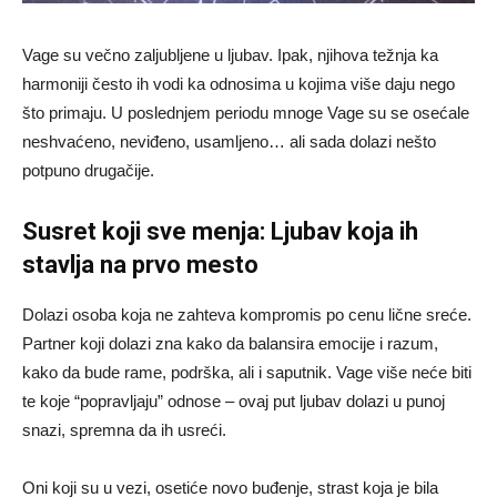
Vage su večno zaljubljene u ljubav. Ipak, njihova težnja ka
harmoniji često ih vodi ka odnosima u kojima više daju nego
što primaju. U poslednjem periodu mnoge Vage su se osećale
neshvaćeno, neviđeno, usamljeno… ali sada dolazi nešto
potpuno drugačije.
Susret koji sve menja: Ljubav koja ih
stavlja na prvo mesto
Dolazi osoba koja ne zahteva kompromis po cenu lične sreće.
Partner koji dolazi zna kako da balansira emocije i razum,
kako da bude rame, podrška, ali i saputnik. Vage više neće biti
te koje “popravljaju” odnose – ovaj put ljubav dolazi u punoj
snazi, spremna da ih usreći.
Oni koji su u vezi, osetiće novo buđenje, strast koja je bila