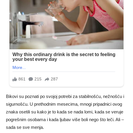
Bikovi su poznati po svojoj potrebi za stabilnošću, nežnošću i
sigurnošću. U prethodnim mesecima, mnogi pripadnici ovog
znaka osetili su kako je to kada se nada lomi, kada se veruje
pogrešnim osobama i kada ljubav više boli nego što leči. Ali –
sada se sve menja.