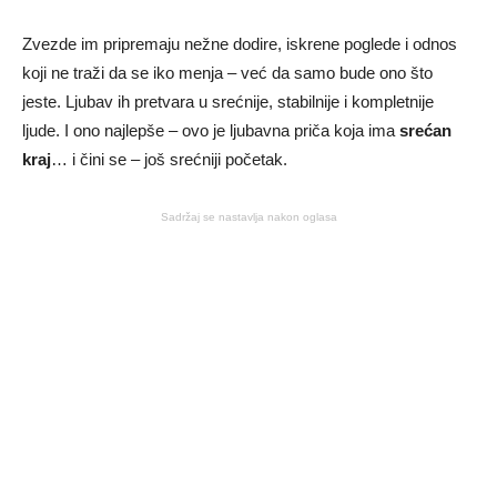
Zvezde im pripremaju nežne dodire, iskrene poglede i odnos
koji ne traži da se iko menja – već da samo bude ono što
jeste. Ljubav ih pretvara u srećnije, stabilnije i kompletnije
ljude. I ono najlepše – ovo je ljubavna priča koja ima
srećan
kraj
… i čini se – još srećniji početak.
Sadržaj se nastavlja nakon oglasa