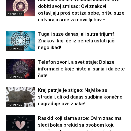
dobiti svoj smisao: Ovi znakovi
ostavljaju prošlost iza sebe, brišu suze
Horoskop
i otvaraju srce za novu ljubav –...
Tuga i suze danas, ali sutra trijumf:
Znakovi koji će iz pepela ustati jači
nego ikad!
Horoskop
Telefon zvoni, a svet staje: Dolaze
informacije koje niste ni sanjali da ćete
čuti!
Horoskop
Kraj patnje je stigao: Najviše su
stradali, ali od danas sudbina konačno
nagrađuje ove znake!
Horoskop
Raskid koji slama srce: Ovim znacima
sledi bolan prekid sa osobom koju