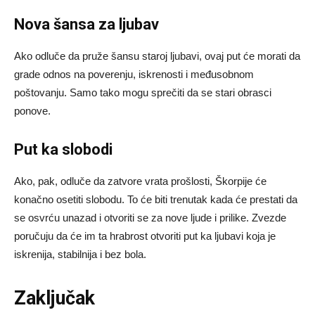
Nova šansa za ljubav
Ako odluče da pruže šansu staroj ljubavi, ovaj put će morati da
grade odnos na poverenju, iskrenosti i međusobnom
poštovanju. Samo tako mogu sprečiti da se stari obrasci
ponove.
Put ka slobodi
Ako, pak, odluče da zatvore vrata prošlosti, Škorpije će
konačno osetiti slobodu. To će biti trenutak kada će prestati da
se osvrću unazad i otvoriti se za nove ljude i prilike. Zvezde
poručuju da će im ta hrabrost otvoriti put ka ljubavi koja je
iskrenija, stabilnija i bez bola.
Zaključak