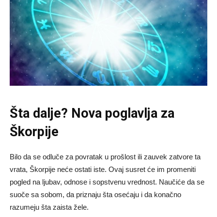
Šta dalje? Nova poglavlja za
Škorpije
Bilo da se odluče za povratak u prošlost ili zauvek zatvore ta
vrata, Škorpije neće ostati iste. Ovaj susret će im promeniti
pogled na ljubav, odnose i sopstvenu vrednost. Naučiće da se
suoče sa sobom, da priznaju šta osećaju i da konačno
razumeju šta zaista žele.