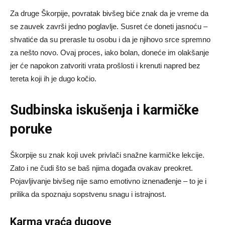
Za druge Škorpije, povratak bivšeg biće znak da je vreme da
se zauvek završi jedno poglavlje. Susret će doneti jasnoću –
shvatiće da su prerasle tu osobu i da je njihovo srce spremno
za nešto novo. Ovaj proces, iako bolan, doneće im olakšanje
jer će napokon zatvoriti vrata prošlosti i krenuti napred bez
tereta koji ih je dugo kočio.
Sudbinska iskušenja i karmičke
poruke
Škorpije su znak koji uvek privlači snažne karmičke lekcije.
Zato i ne čudi što se baš njima događa ovakav preokret.
Pojavljivanje bivšeg nije samo emotivno iznenađenje – to je i
prilika da spoznaju sopstvenu snagu i istrajnost.
Karma vraća dugove