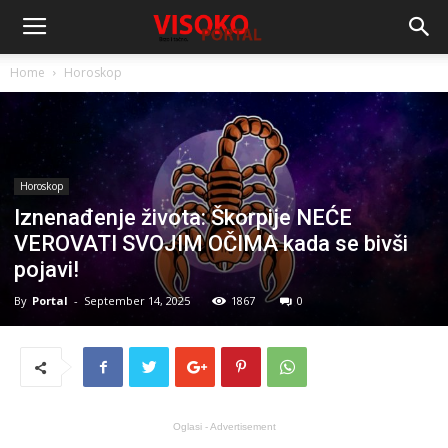
Home
Horoskop
Horoskop
Iznenađenje života: Škorpije NEĆE
VEROVATI SVOJIM OČIMA kada se bivši
pojavi!
By
Portal
-
September 14, 2025
1867
0
Oglasi - Advertisement