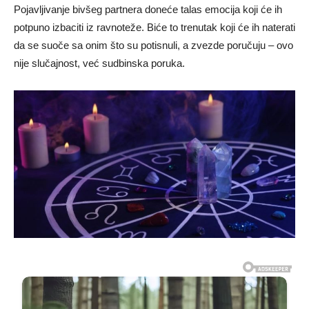
Pojavljivanje bivšeg partnera doneće talas emocija koji će ih
potpuno izbaciti iz ravnoteže. Biće to trenutak koji će ih naterati
da se suoče sa onim što su potisnuli, a zvezde poručuju – ovo
nije slučajnost, već sudbinska poruka.