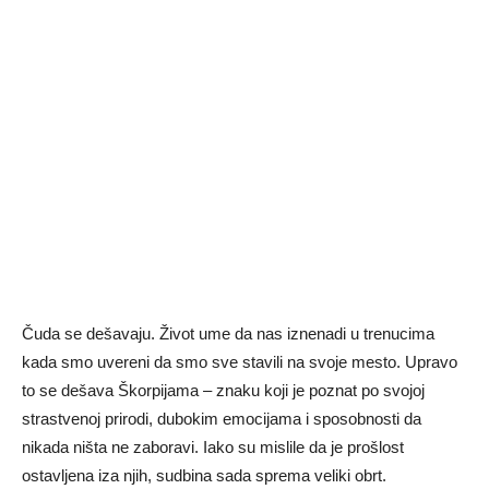
Čuda se dešavaju. Život ume da nas iznenadi u trenucima
kada smo uvereni da smo sve stavili na svoje mesto. Upravo
to se dešava Škorpijama – znaku koji je poznat po svojoj
strastvenoj prirodi, dubokim emocijama i sposobnosti da
nikada ništa ne zaboravi. Iako su mislile da je prošlost
ostavljena iza njih, sudbina sada sprema veliki obrt.