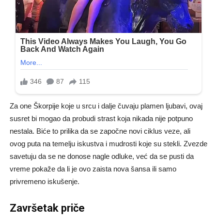
Za one Škorpije koje u srcu i dalje čuvaju plamen ljubavi, ovaj
susret bi mogao da probudi strast koja nikada nije potpuno
nestala. Biće to prilika da se započne novi ciklus veze, ali
ovog puta na temelju iskustva i mudrosti koje su stekli. Zvezde
savetuju da se ne donose nagle odluke, već da se pusti da
vreme pokaže da li je ovo zaista nova šansa ili samo
privremeno iskušenje.
Završetak priče