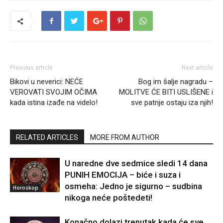
Previous article
Next article
Bikovi u neverici: NEĆE
Bog im šalje nagradu –
VEROVATI SVOJIM OČIMA
MOLITVE ĆE BITI USLIŠENE i
kada istina izađe na videlo!
sve patnje ostaju iza njih!
RELATED ARTICLES
MORE FROM AUTHOR
U naredne dve sedmice sledi 14 dana
PUNIH EMOCIJA – biće i suza i
osmeha: Jedno je sigurno – sudbina
Horoskop
nikoga neće poštedeti!
Konačno dolazi trenutak kada će sve