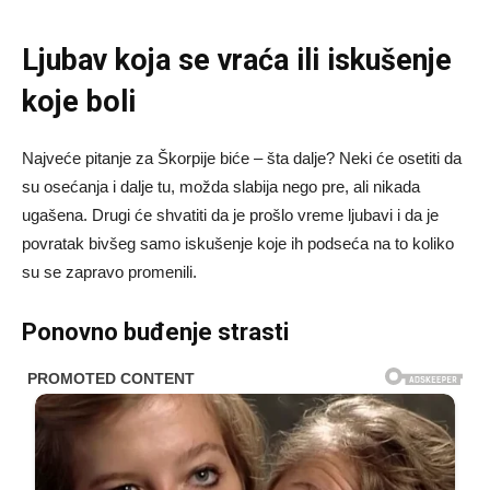
Ljubav koja se vraća ili iskušenje
koje boli
Najveće pitanje za Škorpije biće – šta dalje? Neki će osetiti da
su osećanja i dalje tu, možda slabija nego pre, ali nikada
ugašena. Drugi će shvatiti da je prošlo vreme ljubavi i da je
povratak bivšeg samo iskušenje koje ih podseća na to koliko
su se zapravo promenili.
Ponovno buđenje strasti