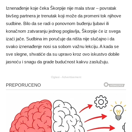
Iznenađenje koje čeka Škorpije nije mala stvar – povratak
bivšeg partnera je trenutak koji može da promeni tok njihove
sudbine. Bilo da se radi o ponovnom buđenju ljubavi ili
konačnom zatvaranju jednog poglavlja, Škorpije će iz svega
izaći jače. Sudbina im poručuje da ništa nije slučajno i da
svako iznenađenje nosi sa sobom važnu lekciju. A kada se
sve slegne, shvatiće da su upravo kroz ovo iskustvo dobile
jasnoću i snagu da grade budućnost kakvu zaslužuju.
Oglasi - Advertisement