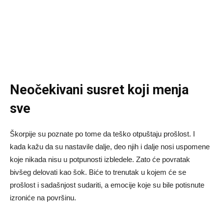
Neočekivani susret koji menja
sve
Škorpije su poznate po tome da teško otpuštaju prošlost. I
kada kažu da su nastavile dalje, deo njih i dalje nosi uspomene
koje nikada nisu u potpunosti izbledele. Zato će povratak
bivšeg delovati kao šok. Biće to trenutak u kojem će se
prošlost i sadašnjost sudariti, a emocije koje su bile potisnute
izroniće na površinu.