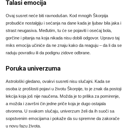
Talasi emocija
Ovaj susret neće biti ravnodušan. Kod mnogih Škorpija
probudiće nostalgiju i sećanja na dane kada je ljubav bila jaka i
strast neugasiva. Međutim, tu će se pojaviti i osećaj bola,
gorčine i pitanja na koja nikada nisu dobili odgovor. Upravo taj
miks emocija učiniće da ne znaju kako da reaguju – da li da se
raduju povratku ili da podignu zidove odbrane.
Poruka univerzuma
Astrološki gledano, ovakvi susreti nisu slučajni. Kada se
osoba iz prošlosti pojavi u životu Škorpije, to je znak da postoji
lekcija koja još nije naučena. Možda je to prilika za pomirenje,
a možda i završni čin jedne priče koja je dugo ostajala
otvorena. U svakom slučaju, univerzum želi da ih suoči sa
sopstvenim emocijama i pokaže da su spremne da zakorače
u novu fazu života.