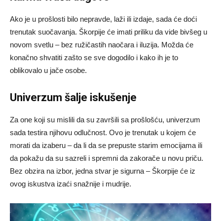
Ako je u prošlosti bilo nepravde, laži ili izdaje, sada će doći
trenutak suočavanja. Škorpije će imati priliku da vide bivšeg u
novom svetlu – bez ružičastih naočara i iluzija. Možda će
konačno shvatiti zašto se sve dogodilo i kako ih je to
oblikovalo u jače osobe.
Univerzum šalje iskušenje
Za one koji su mislili da su završili sa prošlošću, univerzum
sada testira njihovu odlučnost. Ovo je trenutak u kojem će
morati da izaberu – da li da se prepuste starim emocijama ili
da pokažu da su sazreli i spremni da zakorače u novu priču.
Bez obzira na izbor, jedna stvar je sigurna – Škorpije će iz
ovog iskustva izaći snažnije i mudrije.