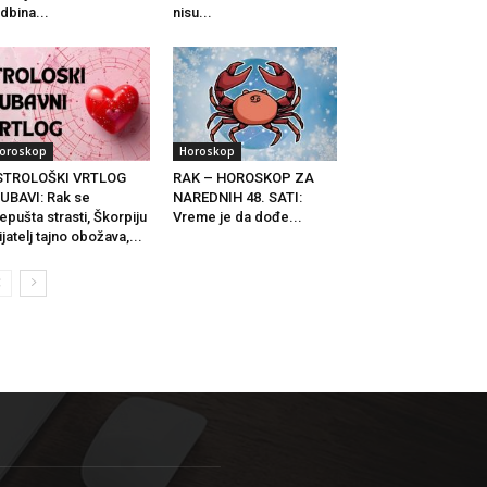
dbina...
nisu...
oroskop
Horoskop
STROLOŠKI VRTLOG
RAK – HOROSKOP ZA
UBAVI: Rak se
NAREDNIH 48. SATI:
epušta strasti, Škorpiju
Vreme je da dođe...
ijatelj tajno obožava,...