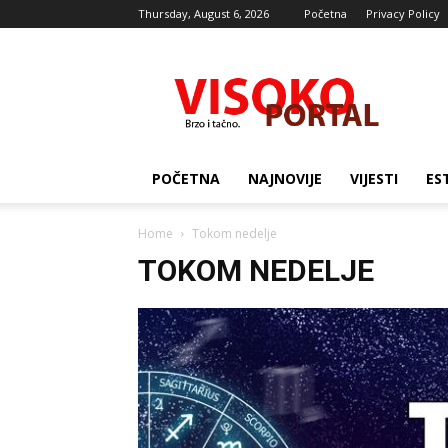
Thursday, August 6, 2026
Početna
Privacy Policy
Visocki
portal
POČETNA
NAJNOVIJE
VIJESTI
ES
Home
Tokom nedelje
TOKOM NEDELJE