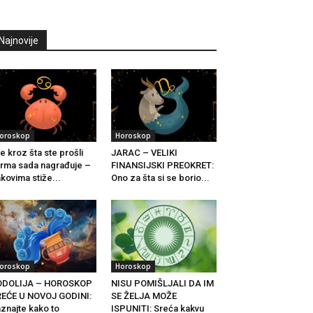
Najnovije
oroskop
Horoskop
e kroz šta ste prošli
JARAC – VELIKI
rma sada nagrađuje –
FINANSIJSKI PREOKRET:
kovima stiže...
Ono za šta si se borio...
oroskop
Horoskop
ODOLIJA – HOROSKOP
NISU POMIŠLJALI DA IM
EĆE U NOVOJ GODINI:
SE ŽELJA MOŽE
znajte kako to
ISPUNITI: Sreća kakvu