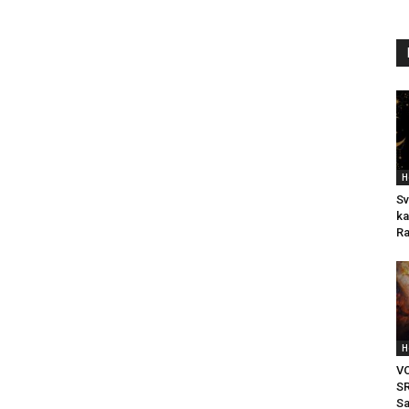
H
Sv
ka
Ra
H
V
SR
Sa