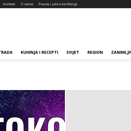
Kontakt
O nama
Pravila i uslovi korištenja
TRADA
KUHINJA I RECEPTI
SVIJET
REGION
ZANIMLJI