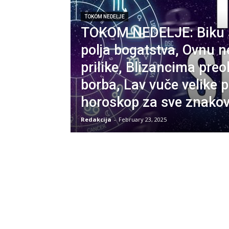
TOKOM NEDELJE
TOKOM NEDELJE: Biku s
polja bogatstva, Ovnu 
prilike, Blizancima preo
borba, Lav vuče velike 
horoskop za sve znakov
Redakcija
-
February 23, 2025