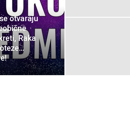
e otvaraju
neobične
kreti, Raka
poteze…
e!