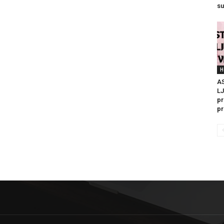
su
H
A
LJ
pr
pr