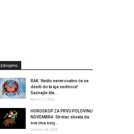
Izdvojeno
RAK: Nešto neverovatno će se
desiti do kraja sedmice!
Saznajte šta...
March 17, 2026
HOROSKOP ZA PRVU POLOVINU
NOVEMBRA: Strelac shvata da
sve ima svoj...
October 28, 2025