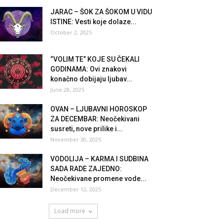
JARAC – ŠOK ZA ŠOKOM U VIDU
ISTINE: Vesti koje dolaze...
October 2, 2025
“VOLIM TE” KOJE SU ČEKALI
GODINAMA: Ovi znakovi
konačno dobijaju ljubav...
June 28, 2025
OVAN – LJUBAVNI HOROSKOP
ZA DECEMBAR: Neočekivani
susreti, nove prilike i...
November 30, 2025
VODOLIJA – KARMA I SUDBINA
SADA RADE ZAJEDNO:
Neočekivane promene vode...
December 12, 2025
Load more