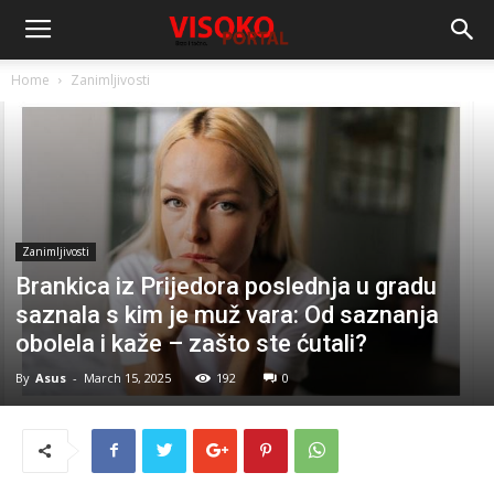
Home
Zanimljivosti
Zanimljivosti
Brankica iz Prijedora poslednja u gradu
saznala s kim je muž vara: Od saznanja
obolela i kaže – zašto ste ćutali?
By
Asus
-
March 15, 2025
192
0