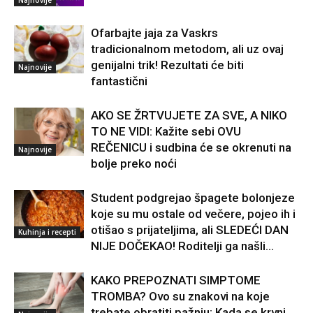
Ofarbajte jaja za Vaskrs
tradicionalnom metodom, ali uz ovaj
genijalni trik! Rezultati će biti
Najnovije
fantastični
AKO SE ŽRTVUJETE ZA SVE, A NIKO
TO NE VIDI: Kažite sebi OVU
REČENICU i sudbina će se okrenuti na
Najnovije
bolje preko noći
Student podgrejao špagete bolonjeze
koje su mu ostale od večere, pojeo ih i
otišao s prijateljima, ali SLEDEĆI DAN
Kuhinja i recepti
NIJE DOČEKAO! Roditelji ga našli...
KAKO PREPOZNATI SIMPTOME
TROMBA? Ovo su znakovi na koje
trebate obratiti pažnju: Kada se krvni