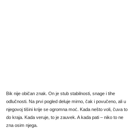
Bik nije običan znak. On je stub stabilnosti, snage i tihe
odlučnosti. Na prvi pogled deluje mirno, čak i povučeno, ali u
njegovoj tišini krije se ogromna moć. Kada nešto voli, čuva to
do kraja. Kada veruje, to je zauvek. A kada pati – niko to ne
zna osim njega.