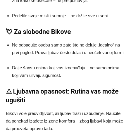
zna kako se osećate – ne pretpostavlja.
Podelite svoje misli i sumnje – ne držite sve u sebi.
💘 Za slobodne Bikove
Ne odbacujte osobu samo zato što ne deluje „idealno“ na
prvi pogled. Prava ljubav često dolazi u neočekivanoj formi.
Dajte šansu onima koji vas iznenađuju – ne samo onima
koji vam ulivaju sigurnost.
⚠️ Ljubavna opasnost: Rutina vas može
ugušiti
Bikovi vole predvidljivost, ali ljubav traži i uzbuđenje. Naučite
da ponekad izađete iz zone komfora – zbog ljubavi koja može
da procveta upravo tada.