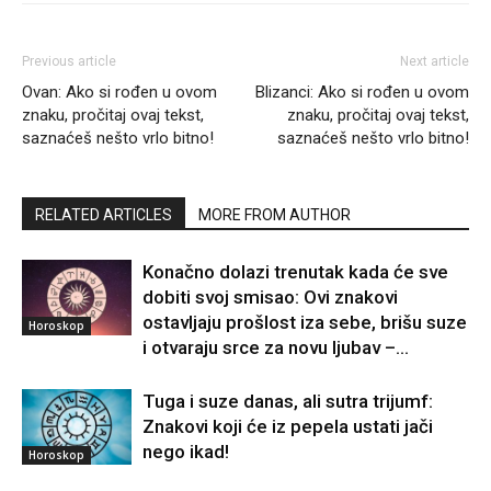
Previous article
Next article
Ovan: Ako si rođen u ovom
Blizanci: Ako si rođen u ovom
znaku, pročitaj ovaj tekst,
znaku, pročitaj ovaj tekst,
saznaćeš nešto vrlo bitno!
saznaćeš nešto vrlo bitno!
RELATED ARTICLES
MORE FROM AUTHOR
Konačno dolazi trenutak kada će sve
dobiti svoj smisao: Ovi znakovi
ostavljaju prošlost iza sebe, brišu suze
Horoskop
i otvaraju srce za novu ljubav –...
Tuga i suze danas, ali sutra trijumf:
Znakovi koji će iz pepela ustati jači
nego ikad!
Horoskop