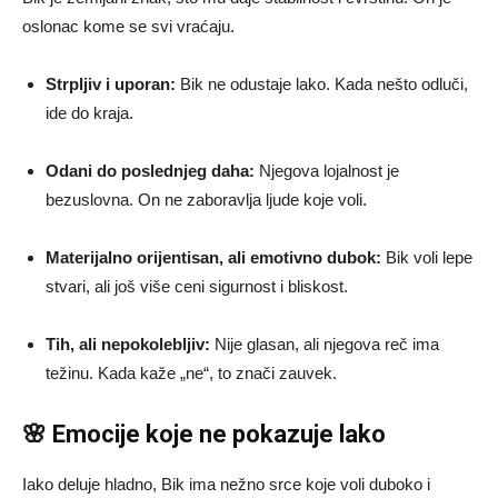
oslonac kome se svi vraćaju.
Strpljiv i uporan:
Bik ne odustaje lako. Kada nešto odluči,
ide do kraja.
Odani do poslednjeg daha:
Njegova lojalnost je
bezuslovna. On ne zaboravlja ljude koje voli.
Materijalno orijentisan, ali emotivno dubok:
Bik voli lepe
stvari, ali još više ceni sigurnost i bliskost.
Tih, ali nepokolebljiv:
Nije glasan, ali njegova reč ima
težinu. Kada kaže „ne“, to znači zauvek.
🌸 Emocije koje ne pokazuje lako
Iako deluje hladno, Bik ima nežno srce koje voli duboko i