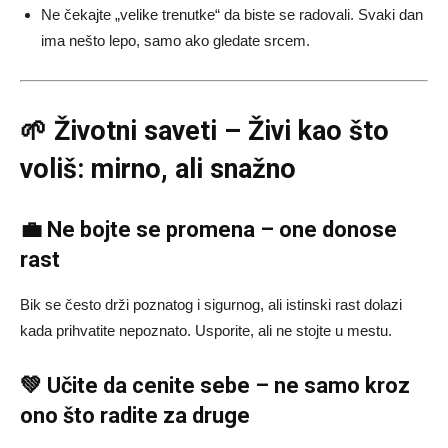
Ne čekajte „velike trenutke“ da biste se radovali. Svaki dan
ima nešto lepo, samo ako gledate srcem.
🌱 Životni saveti – Živi kao što
voliš: mirno, ali snažno
💼 Ne bojte se promena – one donose
rast
Bik se često drži poznatog i sigurnog, ali istinski rast dolazi
kada prihvatite nepoznato. Usporite, ali ne stojte u mestu.
💚 Učite da cenite sebe – ne samo kroz
ono što radite za druge