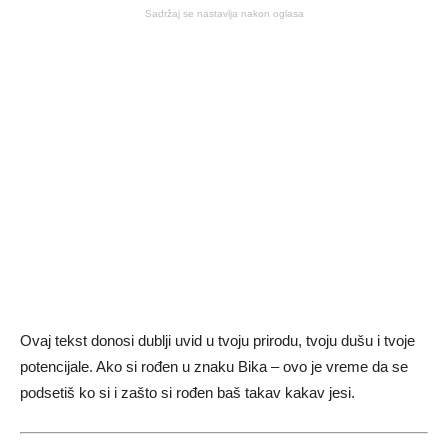
Sadržaj se nastavlja nakon oglasa
Ovaj tekst donosi dublji uvid u tvoju prirodu, tvoju dušu i tvoje
potencijale. Ako si rođen u znaku Bika – ovo je vreme da se
podsetiš ko si i zašto si rođen baš takav kakav jesi.