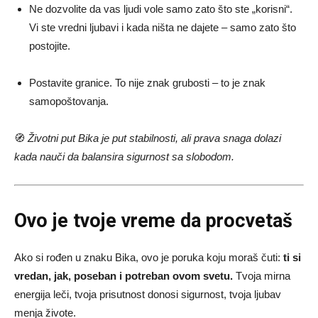
Ne dozvolite da vas ljudi vole samo zato što ste „korisni“.
Vi ste vredni ljubavi i kada ništa ne dajete – samo zato što
postojite.
Postavite granice. To nije znak grubosti – to je znak
samopoštovanja.
🧭
Životni put Bika je put stabilnosti, ali prava snaga dolazi
kada nauči da balansira sigurnost sa slobodom.
Ovo je tvoje vreme da procvetaš
Ako si rođen u znaku Bika, ovo je poruka koju moraš čuti:
ti si
vredan, jak, poseban i potreban ovom svetu.
Tvoja mirna
energija leči, tvoja prisutnost donosi sigurnost, tvoja ljubav
menja živote.