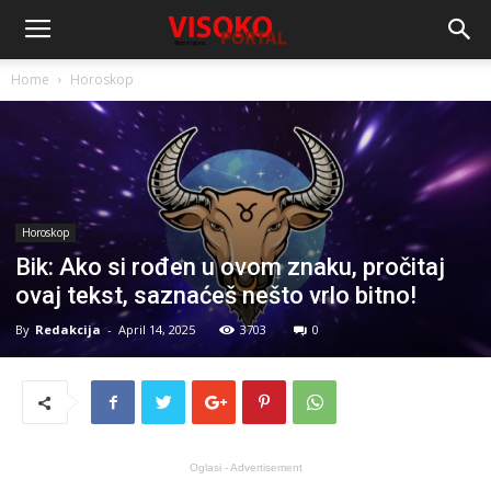
Home
Horoskop
Horoskop
Bik: Ako si rođen u ovom znaku, pročitaj
ovaj tekst, saznaćeš nešto vrlo bitno!
By
Redakcija
-
April 14, 2025
3703
0
Oglasi - Advertisement