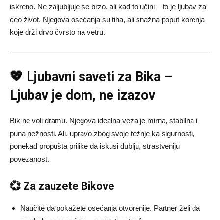
iskreno. Ne zaljubljuje se brzo, ali kad to učini – to je ljubav za
ceo život. Njegova osećanja su tiha, ali snažna poput korenja
koje drži drvo čvrsto na vetru.
💖 Ljubavni saveti za Bika –
Ljubav je dom, ne izazov
Bik ne voli dramu. Njegova idealna veza je mirna, stabilna i
puna nežnosti. Ali, upravo zbog svoje težnje ka sigurnosti,
ponekad propušta prilike da iskusi dublju, strastveniju
povezanost.
💞 Za zauzete Bikove
Naučite da pokažete osećanja otvorenije. Partner želi da