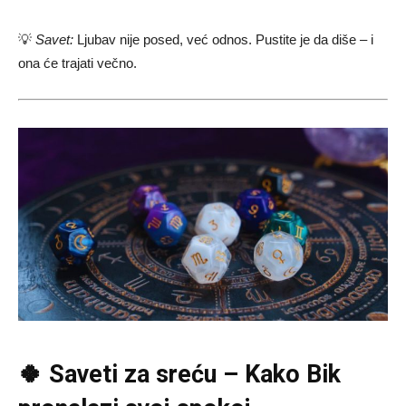
💡
Savet:
Ljubav nije posed, već odnos. Pustite je da diše – i
ona će trajati večno.
🍀 Saveti za sreću – Kako Bik