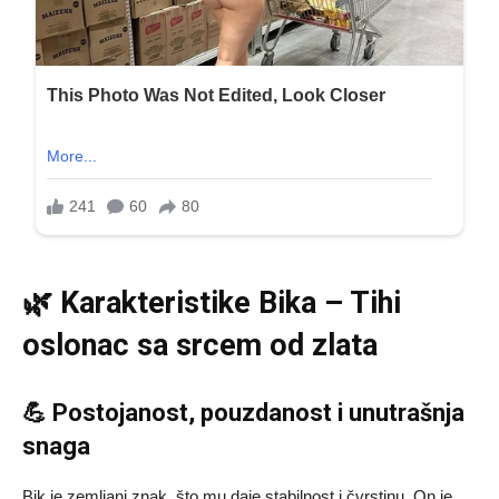
🌿 Karakteristike Bika – Tihi
oslonac sa srcem od zlata
💪 Postojanost, pouzdanost i unutrašnja
snaga
Bik je zemljani znak, što mu daje stabilnost i čvrstinu. On je