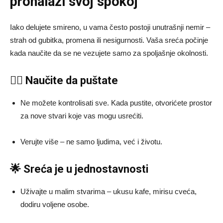
pronalazi svoj spokoj
Iako delujete smireno, u vama često postoji unutrašnji nemir –
strah od gubitka, promena ili nesigurnosti. Vaša sreća počinje
kada naučite da se ne vezujete samo za spoljašnje okolnosti.
🧘‍♂️ Naučite da puštate
Ne možete kontrolisati sve. Kada pustite, otvorićete prostor
za nove stvari koje vas mogu usrećiti.
Verujte više – ne samo ljudima, već i životu.
🌟 Sreća je u jednostavnosti
Uživajte u malim stvarima – ukusu kafe, mirisu cveća,
dodiru voljene osobe.