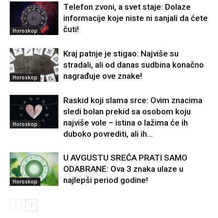
Telefon zvoni, a svet staje: Dolaze
informacije koje niste ni sanjali da ćete
čuti!
Horoskop
Kraj patnje je stigao: Najviše su
stradali, ali od danas sudbina konačno
nagrađuje ove znake!
Horoskop
Raskid koji slama srce: Ovim znacima
sledi bolan prekid sa osobom koju
najviše vole – istina o lažima će ih
Horoskop
duboko povrediti, ali ih...
U AVGUSTU SREĆA PRATI SAMO
ODABRANE: Ova 3 znaka ulaze u
najlepši period godine!
Horoskop