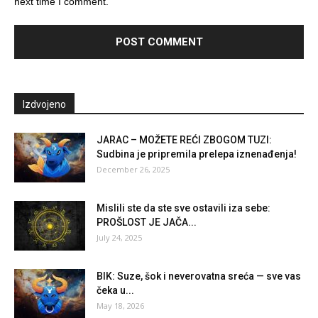
next time I comment.
Izdvojeno
JARAC – MOŽETE REĆI ZBOGOM TUZI:
Sudbina je pripremila prelepa iznenađenja!
December 26, 2025
Mislili ste da ste sve ostavili iza sebe:
PROŠLOST JE JAČA...
July 24, 2025
BIK: Suze, šok i neverovatna sreća — sve vas
čeka u...
May 18, 2026