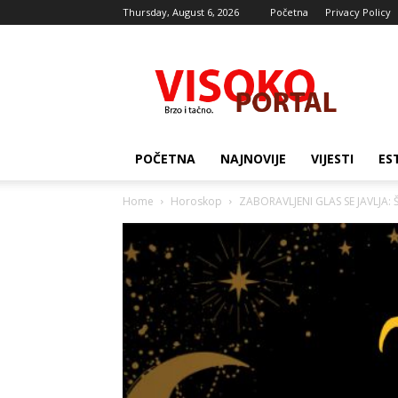
Thursday, August 6, 2026
Početna
Privacy Policy
Visocki
portal
POČETNA
NAJNOVIJE
VIJESTI
ES
Home
Horoskop
ZABORAVLJENI GLAS SE JAVLJA: Šk