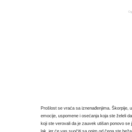
Og
Prošlost se vraća sa iznenađenjima. Škorpije, u
emocije, uspomene i osećanja koja ste želeli da
koji ste verovali da je zauvek utišan ponovo se ja
lak, jer će vas suočiti sa onim od čega ste beža