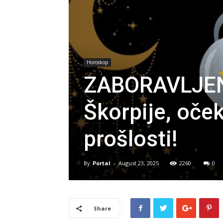
Horoskop
ZABORAVLJEN
Škorpije, oček
prošlosti!
By
Portal
-
August 23, 2025
2260
0
Share