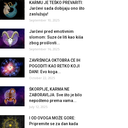
KARMU JE TEŠKO PREVARITI:
Jarčevi sada dobijaju ono što
zaslužuju!
September 10, 2025
Jarčevi pred emotivnim
slomom: Suze će liti kao kiša
zbog prošlosti...
September 16, 2025
ZAVRŠNICA OKTOBRA ĆE IH
POGODITI KAO RETKO KOJI
DANI: Evo koga...
October 22, 2025
ŠKORPIJE, KARMA NE
ZABORAVLJA: Sve što je bilo
nepošteno prema vama...
July 12, 2025
I OD OVOGA MOŽE GORE:
Pripremite se za dan kada