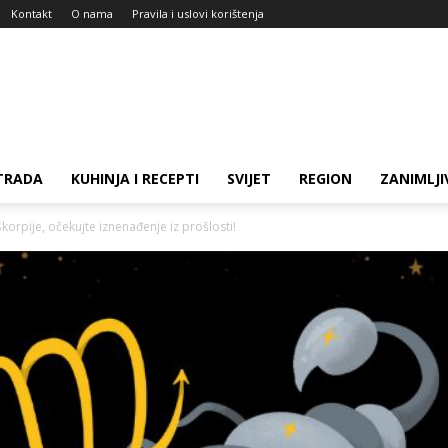
Kontakt
O nama
Pravila i uslovi korištenja
TRADA
KUHINJA I RECEPTI
SVIJET
REGION
ZANIMLJI
orpije, očekujte iznenađenje iz prošlosti!