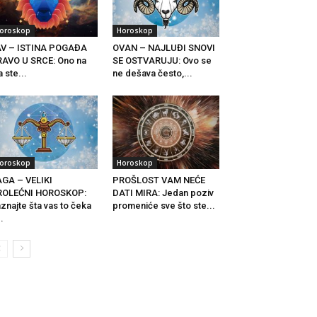
oroskop
Horoskop
AV – ISTINA POGAĐA
OVAN – NAJLUĐI SNOVI
AVO U SRCE: Ono na
SE OSTVARUJU: Ovo se
a ste...
ne dešava često,...
oroskop
Horoskop
GA – VELIKI
PROŠLOST VAM NEĆE
ROLEĆNI HOROSKOP:
DATI MIRA: Jedan poziv
znajte šta vas to čeka
promeniće sve što ste...
..