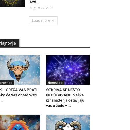
sve...
August 27, 2025
Load more
Najnovije
oroskop
Horoskop
K – SREĆA VAS PRATI:
OTKRIVA SE NEŠTO
ko će vas obradovati i
NEOČEKIVANO: Velika
...
iznenađenja ostavljaju
vas u čudu –...