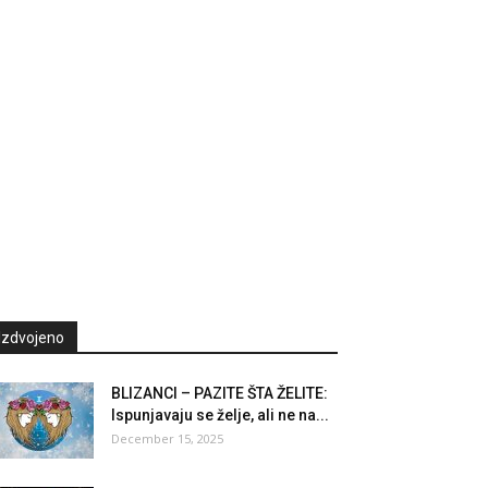
Izdvojeno
BLIZANCI – PAZITE ŠTA ŽELITE:
Ispunjavaju se želje, ali ne na...
December 15, 2025