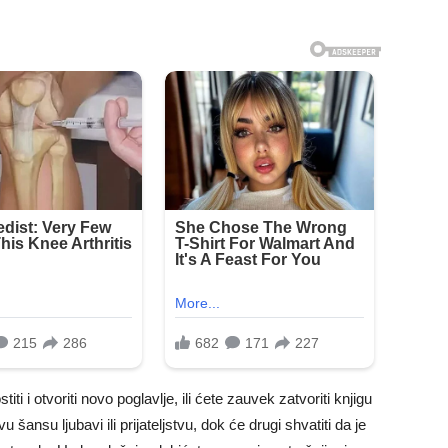
iti i otvoriti novo poglavlje, ili ćete zauvek zatvoriti knjigu
ansu ljubavi ili prijateljstvu, dok će drugi shvatiti da je