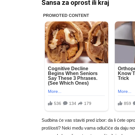
Šansa za oprost ili kraj
Sudbina će vas staviti pred izbor: da li ćete oprost
prošlosti? Neki među vama odlučiće da daju novu š