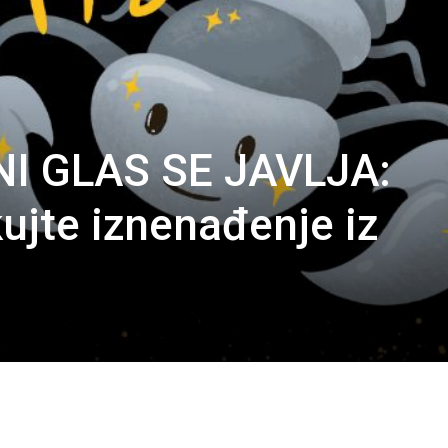
I GLAS SE JAVLJA:
ujte iznenađenje iz