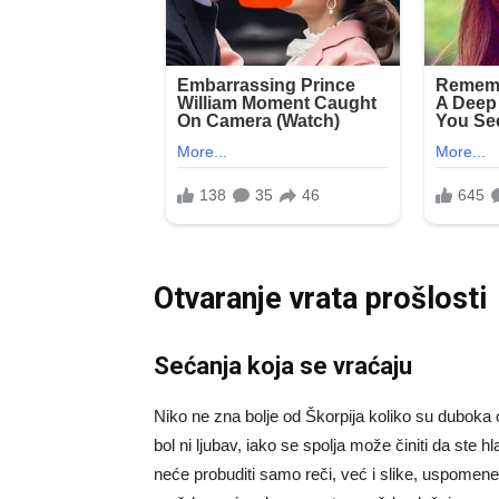
Otvaranje vrata prošlosti
Sećanja koja se vraćaju
Niko ne zna bolje od Škorpija koliko su duboka o
bol ni ljubav, iako se spolja može činiti da ste hl
neće probuditi samo reči, već i slike, uspomene,