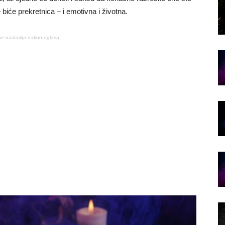
e biće prekretnica – i emotivna i životna.
se nastavlja nakon oglasa