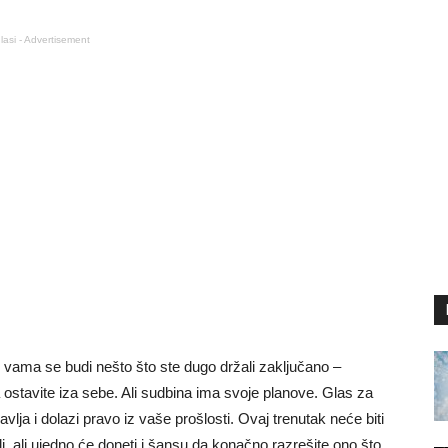
lasi - Advertisement
 vama se budi nešto što ste dugo držali zaključano –
 ostavite iza sebe. Ali sudbina ima svoje planove. Glas za
vlja i dolazi pravo iz vaše prošlosti. Ovaj trenutak neće biti
li, ali ujedno će doneti i šansu da konačno razrešite ono što