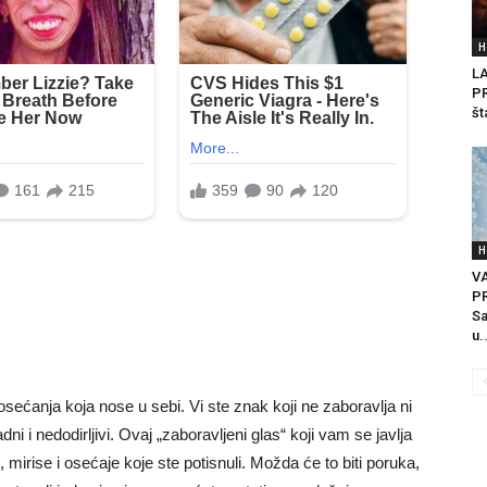
H
L
PR
št
H
VA
P
Sa
u.
sećanja koja nose u sebi. Vi ste znak koji ne zaboravlja ni
adni i nedodirljivi. Ovaj „zaboravljeni glas“ koji vam se javlja
 mirise i osećaje koje ste potisnuli. Možda će to biti poruka,