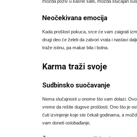
možda poziv u kasne sate, možda slučajan susret
Neočekivana emocija
Kada prošlost pokuca, srce će vam zaigrati izme
drugi deo će želeti da zatvori vrata i nastavi da
traže istinu, pa makar bila i bolna.
Karma traži svoje
Sudbinsko suočavanje
Nema slučajnosti u onome što vam dolazi. Ovo n
vreme da rešite dugove prošlosti. Ono što je os
čuti izvinjenje koje ste čekali godinama, a možda
vam doneti oslobađanje.