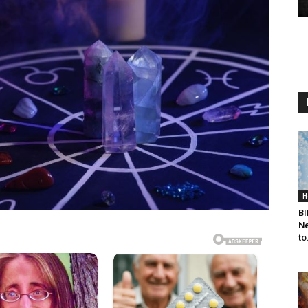
H
BI
Ne
to