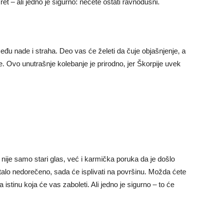
 – ali jedno je sigurno: nećete ostati ravnodušni.
đu nade i straha. Deo vas će želeti da čuje objašnjenje, a
lje. Ovo unutrašnje kolebanje je prirodno, jer Škorpije uvek
ije samo stari glas, već i karmička poruka da je došlo
talo nedorečeno, sada će isplivati na površinu. Možda ćete
 istinu koja će vas zaboleti. Ali jedno je sigurno – to će