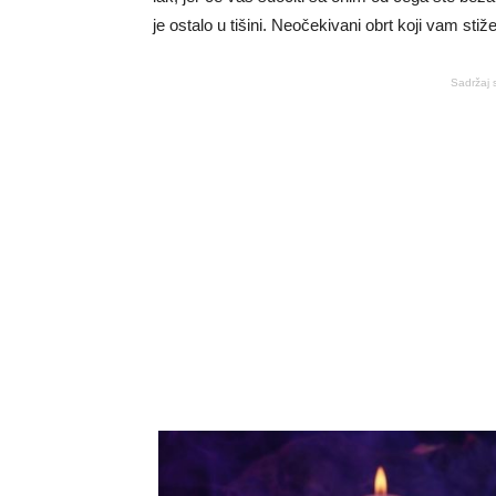
je ostalo u tišini. Neočekivani obrt koji vam stiž
Sadržaj 