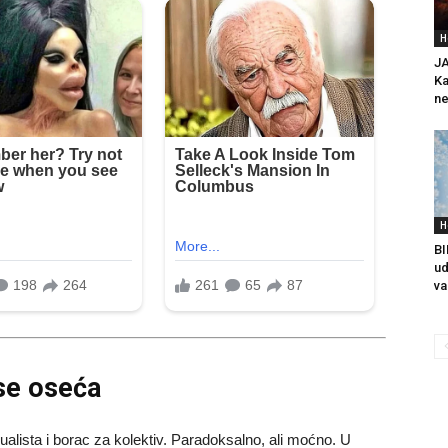
H
JA
Ka
ne
H
BI
ud
va
 se oseća
dualista i borac za kolektiv. Paradoksalno, ali moćno. U