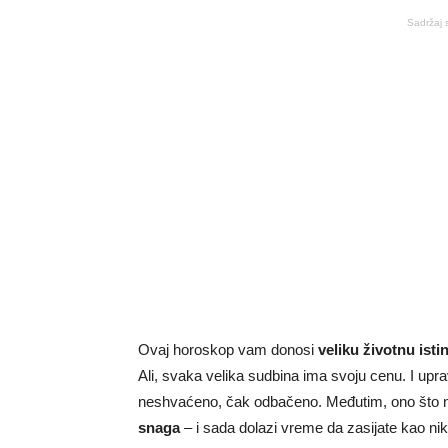
Sadržaj 
Ovaj horoskop vam donosi
veliku životnu isti
Ali, svaka velika sudbina ima svoju cenu. I up
neshvaćeno, čak odbačeno. Međutim, ono što ni
snaga
– i sada dolazi vreme da zasijate kao ni