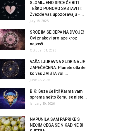
SLOMLJENO SRCE ĆE BITI
TEŠKO PONOVO SASTAVITI:
Zvezde vas upozoravaju –...
July 18, 2025
SRCE IM SE CEPA NA DVOJE!
Ovi znakovi prolaze kroz
najveći...
October 31, 2025
VAŠA LJUBAVNA SUDBINA JE
ZAPEČAĆENA: Planete otkrile
ko vas ZAISTA voli...
June 22, 2026
BIK: Suze će liti! Karma vam
sprema nešto čemu se niste...
January 10, 2026
NAPUNILA SAM PAPRIKE S
NEČIM ČEGA SE NIKAD NE BI