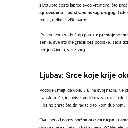
životu ste često ispred svog vremena, što znač
sprovedene – od strane nekog drugog
. I iak
radite, radite iz više svrhe.
Zvezde vam sada šalju poruku:
prestaje vreme
senke, sve što ste gradili bez podrške, sada dol
nečijeg života, već
svog.
Ljubav: Srce koje krije ok
Vodolije umeju da vole… ali na svoj način. Ne pri
transformiše, inspiriše, vodi kroz vreme. Ipak, 
– jer ne znate šta da radite s tolikom dubinom.
Ovaj period donosi
važna otkrića na polju emo
ova osoba vidi takvim kakav jesam?“ Nećete viš