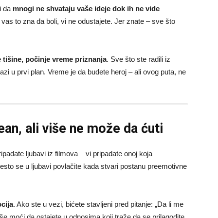
i da
mnogi ne shvataju vaše ideje dok ih ne vide
o vas to zna da boli, vi ne odustajete. Jer znate – sve što
 tišine, počinje vreme priznanja
. Sve što ste radili iz
azi u prvi plan. Vreme je da budete heroj – ali ovog puta, ne
ean, ali više ne može da ćuti
padate ljubavi iz filmova – vi pripadate onoj koja
često se u ljubavi povlačite kada stvari postanu preemotivne
cija
. Ako ste u vezi, bićete stavljeni pred pitanje: „Da li me
e moći da ostajete u odnosima koji traže da se prilagodite