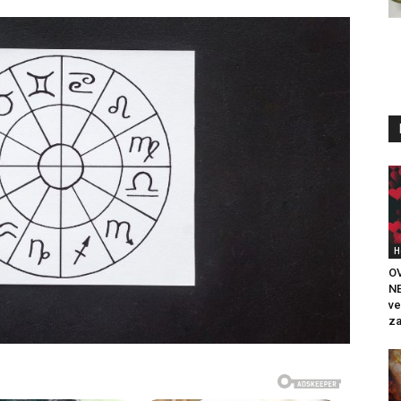
H
OV
N
ve
za