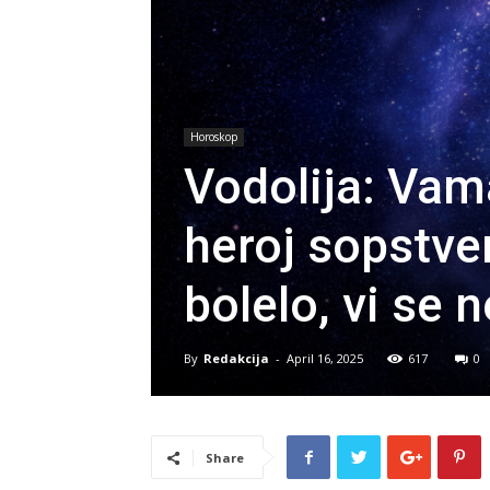
Horoskop
Vodolija: Vam
heroj sopstve
bolelo, vi se 
By
Redakcija
-
April 16, 2025
617
0
Share