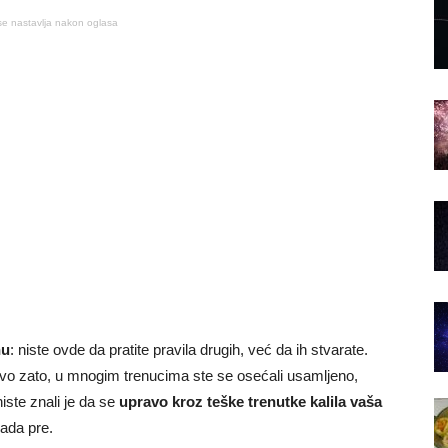
se nastavlja nakon oglasa
nu
: niste ovde da pratite pravila drugih, već da ih stvarate.
ravo zato, u mnogim trenucima ste se osećali usamljeno,
ste znali je da se
upravo kroz teške trenutke kalila vaša
kada pre.