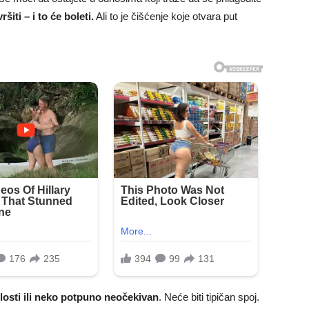
šiti – i to će boleti.
Ali to je čišćenje koje otvara put
šlosti ili neko potpuno neočekivan
. Neće biti tipičan spoj.