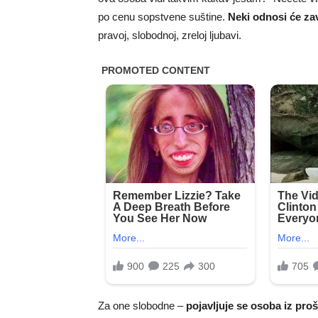
po cenu sopstvene suštine.
Neki odnosi će zavr
pravoj, slobodnoj, zreloj ljubavi.
Za one slobodne –
pojavljuje se osoba iz pro