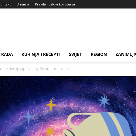
ontakt
O nama
Pravila i uslovi korištenja
TRADA
KUHINJA I RECEPTI
SVIJET
REGION
ZANIMLJI
ete heroj sopstvenog života – ma koliko...