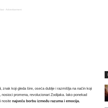
lasi - Advertisement
i
, znak koji gleda šire, oseća dublje i razmišlja na način koji
, nosioci promena, revolucionari Zodijaka. Iako ponekad
bi nosite
najveću borbu između razuma i emocija.