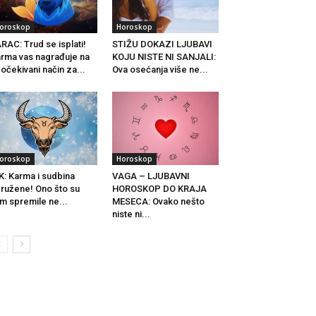
oroskop
Horoskop
RAC: Trud se isplati!
STIŽU DOKAZI LJUBAVI
rma vas nagrađuje na
KOJU NISTE NI SANJALI:
očekivani način za...
Ova osećanja više ne...
oroskop
Horoskop
K: Karma i sudbina
VAGA – LJUBAVNI
ružene! Ono što su
HOROSKOP DO KRAJA
m spremile ne...
MESECA: Ovako nešto
niste ni...