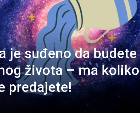
a je suđeno da budete
nog života – ma koliko
ne predajete!