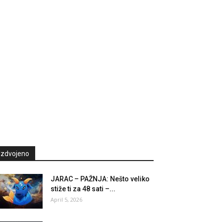
Izdvojeno
JARAC – PAŽNJA: Nešto veliko
stiže ti za 48 sati –...
April 5, 2026