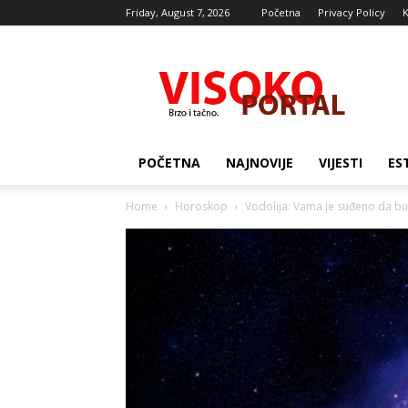
Friday, August 7, 2026
Početna
Privacy Policy
K
Visocki
portal
POČETNA
NAJNOVIJE
VIJESTI
ES
Home
Horoskop
Vodolija: Vama je suđeno da bud