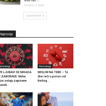
SJETILI:...
October 5, 2024
Load more
Najnovije
oroskop
Horoskop
E LJUBAVI SE NIKADA
MISLIM NA TEBE – Te
E ZABORAVE: Neke
dve reči u poruci od
ze ostaju zapisane
bivšeg...
uvek...