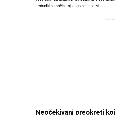
probuditi na način koji dugo niste osetili.
Sadržaj 
Neočekivani preokreti ko