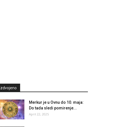
Izdvojeno
Merkur je u Ovnu do 10. maja:
Do tada sledi pomirenje...
April 22, 2025