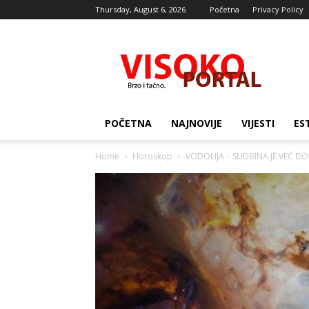
Thursday, August 6, 2026
Početna
Privacy Policy
Visocki
portal
POČETNA
NAJNOVIJE
VIJESTI
ES
Home
Horoskop
VODOLIJA – SUDBINA JE VEĆ DO