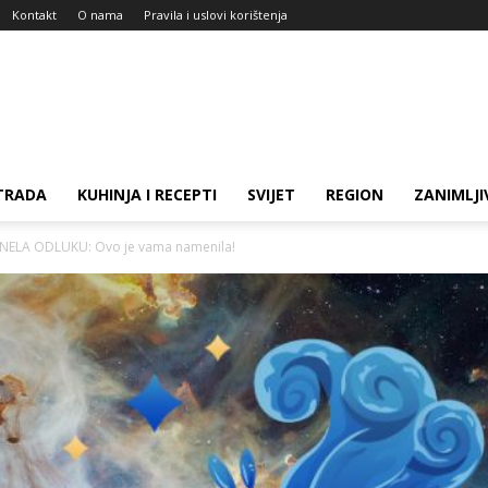
Kontakt
O nama
Pravila i uslovi korištenja
TRADA
KUHINJA I RECEPTI
SVIJET
REGION
ZANIMLJI
NELA ODLUKU: Ovo je vama namenila!