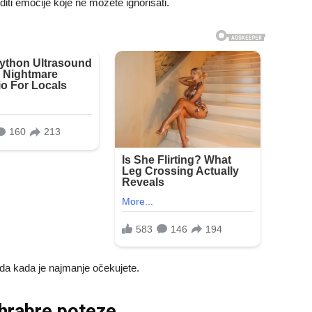
diti emocije koje ne možete ignorisati.
da kada je najmanje očekujete.
 hrabre poteze