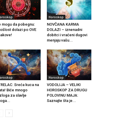
oroskop
Horoskop
 mogu da pobegnu:
NOVČANA KARMA
ošlost dolazi po OVE
DOLAZI – iznenadni
akove!
dobitci i vraćeni dugovi
menjaju vašu...
oroskop
Horoskop
RELAC: Sreća kuca na
VODOLIJA – VELIKI
ata! Biće mnogo
HOROSKOP ZA DRUGU
zloga za slavlje
POLOVINU MAJA:
oga...
Saznajte šta je...