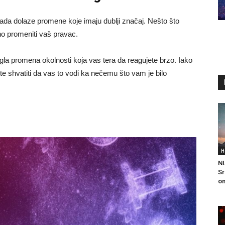
 sada dolaze promene koje imaju dublji značaj. Nešto što
uno promeniti vaš pravac.
nagla promena okolnosti koja vas tera da reagujete brzo. Iako
te shvatiti da vas to vodi ka nečemu što vam je bilo
H
NI
Sr
on