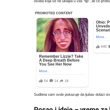
osoba koja se ne uklapa u vaš “tip”, ali će probu
Sudbina vam ovde pokazuje da ljubav dolazi on
Posao i ideje – vreme za