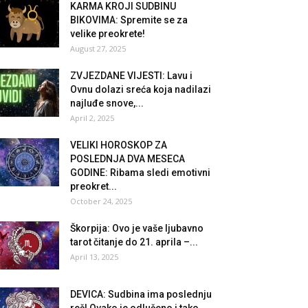
KARMA KROJI SUDBINU
BIKOVIMA: Spremite se za
velike preokrete!
August 27, 2025
ZVJEZDANE VIJESTI: Lavu i
Ovnu dolazi sreća koja nadilazi
najluđe snove,...
April 2, 2025
VELIKI HOROSKOP ZA
POSLEDNJA DVA MESECA
GODINE: Ribama sledi emotivni
preokret...
October 24, 2025
Škorpija: Ovo je vaše ljubavno
tarot čitanje do 21. aprila –...
April 13, 2025
DEVICA: Sudbina ima poslednju