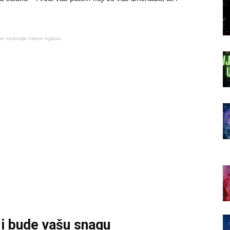
se nastavlja nakon oglasa
ji bude vašu snagu