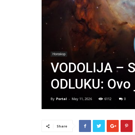
Horoskop
VODOLIJA – 
ODLUKU: Ovo 
By
Portal
-
May 11, 2026
6112
0
Share