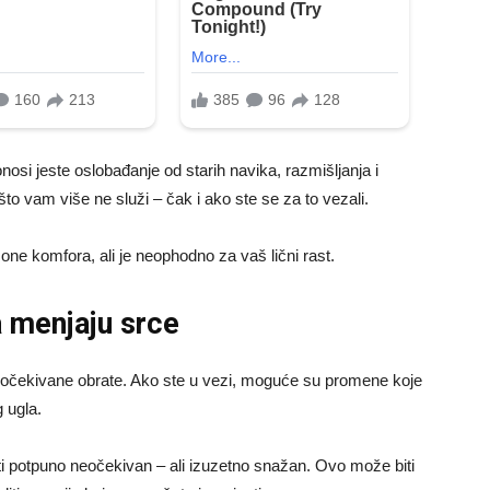
nosi jeste oslobađanje od starih navika, razmišljanja i
to vam više ne služi – čak i ako ste se za to vezali.
one komfora, ali je neophodno za vaš lični rast.
a menjaju srce
eočekivane obrate. Ako ste u vezi, moguće su promene koje
 ugla.
iti potpuno neočekivan – ali izuzetno snažan. Ovo može biti