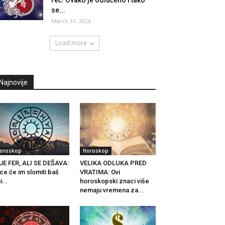
reč! Ovako je odlučeno i tako
se...
March 31, 2026
Load more
Najnovije
oroskop
Horoskop
JE FER, ALI SE DEŠAVA:
VELIKA ODLUKA PRED
ce će im slomiti baš
VRATIMA: Ovi
i...
horoskopski znaci više
nemaju vremena za...