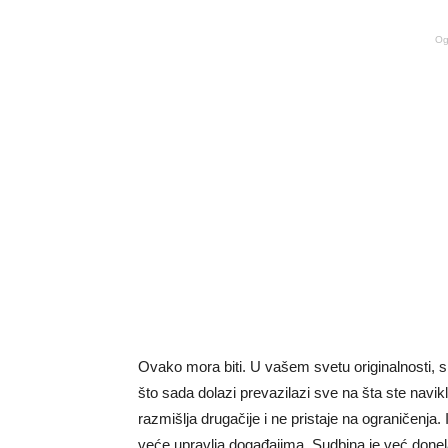
Og
Ovako mora biti. U vašem svetu originalnosti, s
što sada dolazi prevazilazi sve na šta ste navik
razmišlja drugačije i ne pristaje na ograničenja. 
veće upravlja događajima. Sudbina je već donela 