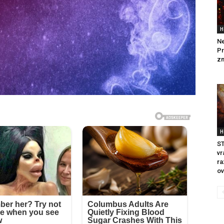
H
Ne
Pr
zn
H
ST
vr
ra
ov