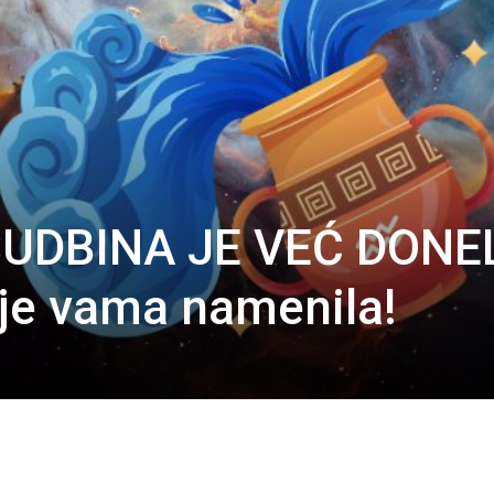
SUDBINA JE VEĆ DONE
je vama namenila!