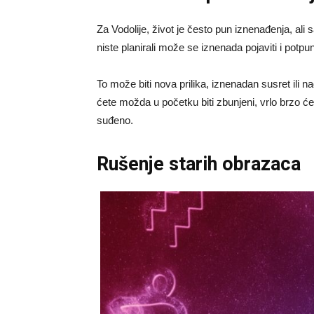
Za Vodolije, život je često pun iznenađenja, ali
niste planirali može se iznenada pojaviti i potp
To može biti nova prilika, iznenadan susret ili 
ćete možda u početku biti zbunjeni, vrlo brzo će
suđeno.
Rušenje starih obrazaca