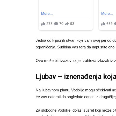
Jedna od ključnih stvari koje vam ovaj period do
ograničenja. Sudbina vas tera da napustite ono š
Ovo može biti izazovno, jer zahteva izlazak iz z
Ljubav – iznenađenja koj
Na ljubavnom planu, Vodolije mogu očekivati n
će vas naterati da sagledate odnos iz drugačijeg
Za slobodne Vodolije, dolazi susret koji može b