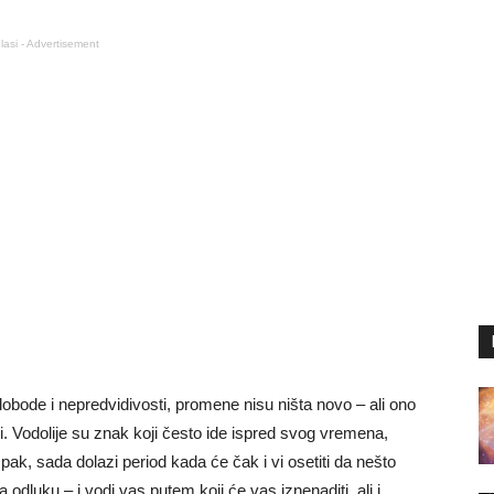
lasi - Advertisement
lobode i nepredvidivosti, promene nisu ništa novo – ali ono
li. Vodolije su znak koji često ide ispred svog vremena,
Ipak, sada dolazi period kada će čak i vi osetiti da nešto
odluku – i vodi vas putem koji će vas iznenaditi, ali i