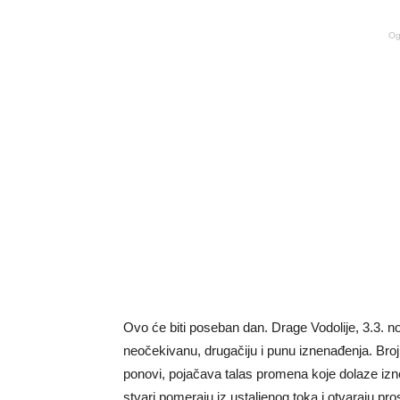
Og
Ovo će biti poseban dan. Drage Vodolije, 3.3. n
neočekivanu, drugačiju i punu iznenađenja. Broj t
ponovi, pojačava talas promena koje dolaze izn
stvari pomeraju iz ustaljenog toka i otvaraju pro