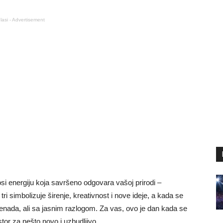
lasi - Advertisement
osi energiju koja savršeno odgovara vašoj prirodi –
ri simbolizuje širenje, kreativnost i nove ideje, a kada se
enada, ali sa jasnim razlogom. Za vas, ovo je dan kada se
stor za nešto novo i uzbudljivo.