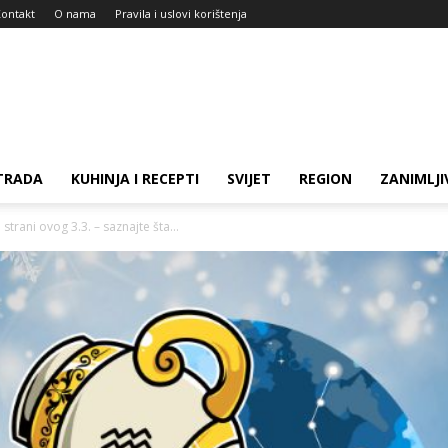
ontakt
O nama
Pravila i uslovi korištenja
TRADA
KUHINJA I RECEPTI
SVIJET
REGION
ZANIMLJI
strani ovog 3.3. – saznajte šta...