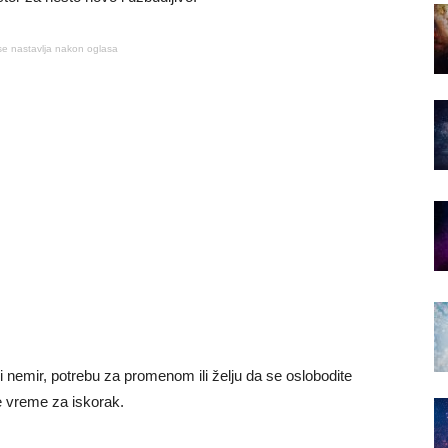
se nastavlja nakon oglasa
 nemir, potrebu za promenom ili želju da se oslobodite
e vreme za iskorak.