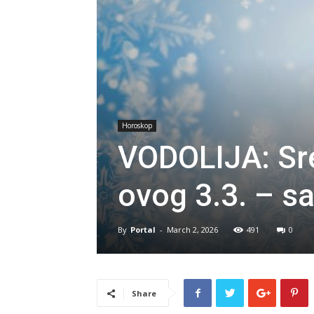
Horoskop
VODOLIJA: Sreć
ovog 3.3. – sa
By
Portal
-
March 2, 2026
491
0
Share