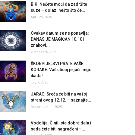
BIK: Nećete moći da zadržite
suze – dolazi nešto što će...
April 25, 2026
Ovakav datum se ne ponavlja:
DANAS JE MAGIČAN 10.10 i
znakovi...
October 9, 2025
ŠKORPIJE, SVI PRATE VAŠE
KORAKE: Vaš uticaj je jači nego
ikada!
July 7, 2025
JARAC: Sreća će biti na vašoj
strani ovog 12.12. – saznajte...
December 11, 2025
Vodolija: Činili ste dobra dela i
sada ćete biti nagrađeni –...