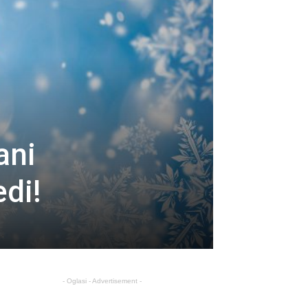
ani
edi!
- Oglasi - Advertisement -