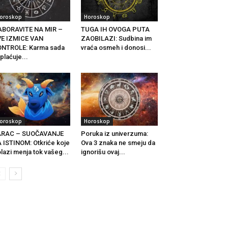
oroskop
Horoskop
ABORAVITE NA MIR –
TUGA IH OVOGA PUTA
VE IZMICE VAN
ZAOBILAZI: Sudbina im
ONTROLE: Karma sada
vraća osmeh i donosi...
plaćuje...
oroskop
Horoskop
ARAC – SUOČAVANJE
Poruka iz univerzuma:
 ISTINOM: Otkriće koje
Ova 3 znaka ne smeju da
lazi menja tok vašeg...
ignorišu ovaj...