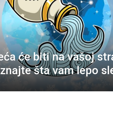
a će biti na vašoj str
znajte šta vam lepo sl