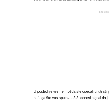
Sadržaj 
U poslednje vreme možda ste osećali unutrašnji
nečega što vas sputava. 3.3. donosi signal da j