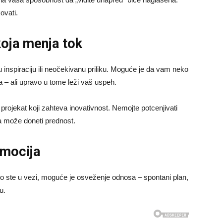
ovati.
koja menja tok
inspiraciju ili neočekivanu priliku. Moguće je da vam neko
a – ali upravo u tome leži vaš uspeh.
projekat koji zahteva inovativnost. Nemojte potcenjivati
a može doneti prednost.
emocija
o ste u vezi, moguće je osveženje odnosa – spontani plan,
u.