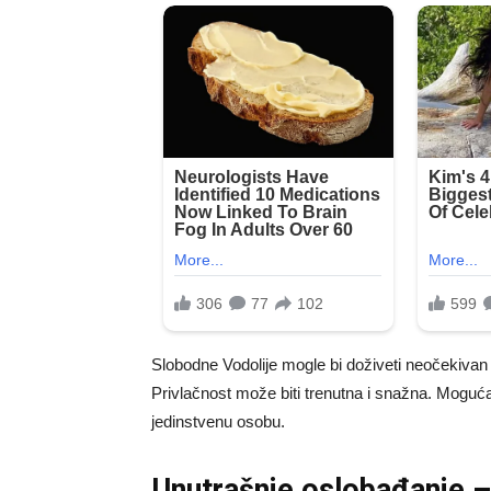
Slobodne Vodolije mogle bi doživeti neočekivan
Privlačnost može biti trenutna i snažna. Moguć
jedinstvenu osobu.
Unutrašnje oslobađanje – 