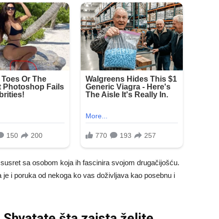
 susret sa osobom koja ih fascinira svojom drugačijošću.
a je i poruka od nekoga ko vas doživljava kao posebnu i
Shvatate šta zaista želite