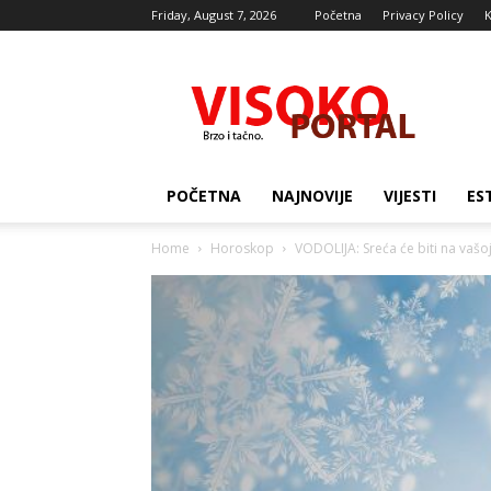
Friday, August 7, 2026
Početna
Privacy Policy
K
Visocki
portal
POČETNA
NAJNOVIJE
VIJESTI
ES
Home
Horoskop
VODOLIJA: Sreća će biti na vašoj 