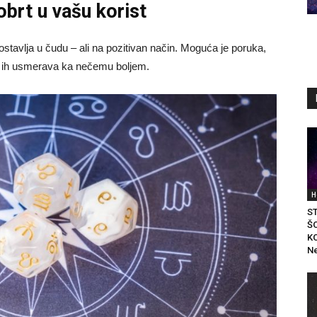
obrt u vašu korist
ostavlja u čudu – ali na pozitivan način. Moguća je poruka,
li ih usmerava ka nečemu boljem.
H
S
Š
K
Ne