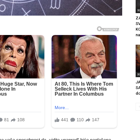
H
Z
S
K
na
H
J
SA
do
 dana vaša sposobnost da „vidite unapred“ biće naglašena.