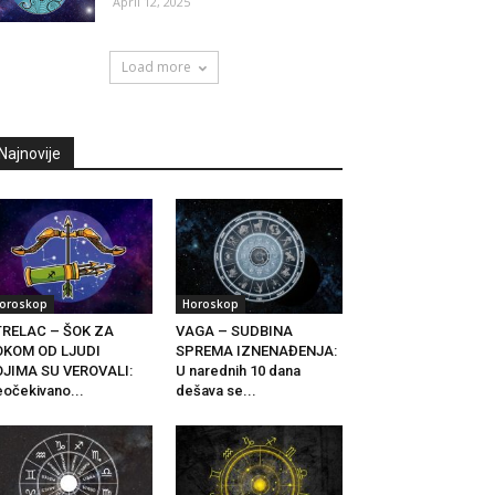
April 12, 2025
Load more
Najnovije
oroskop
Horoskop
TRELAC – ŠOK ZA
VAGA – SUDBINA
OKOM OD LJUDI
SPREMA IZNENAĐENJA:
OJIMA SU VEROVALI:
U narednih 10 dana
očekivano...
dešava se...