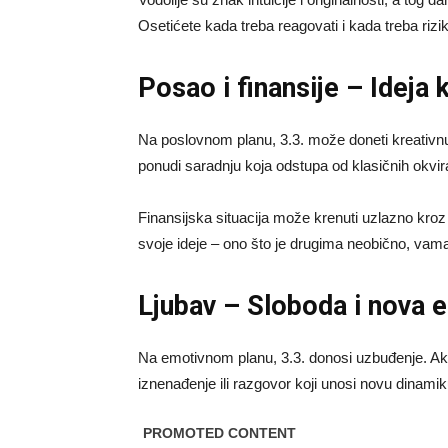
Osetićete kada treba reagovati i kada treba rizik
Posao i finansije – Ideja 
Na poslovnom planu, 3.3. može doneti kreativnu 
ponudi saradnju koja odstupa od klasičnih okvir
Finansijska situacija može krenuti uzlazno kroz 
svoje ideje – ono što je drugima neobično, vam
Ljubav – Sloboda i nova 
Na emotivnom planu, 3.3. donosi uzbuđenje. Ak
iznenađenje ili razgovor koji unosi novu dinamik