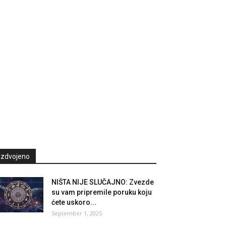
Izdvojeno
NIŠTA NIJE SLUČAJNO: Zvezde
su vam pripremile poruku koju
ćete uskoro...
September 1, 2025