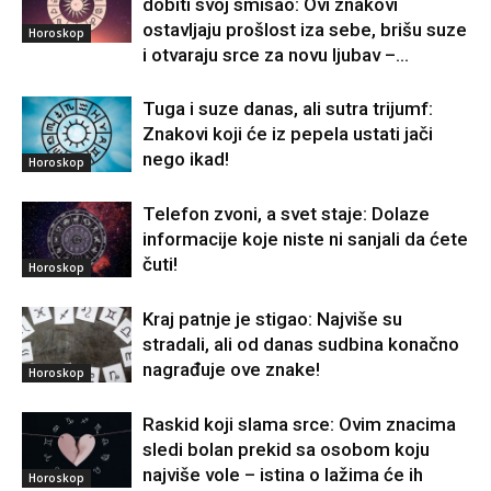
dobiti svoj smisao: Ovi znakovi
ostavljaju prošlost iza sebe, brišu suze
Horoskop
i otvaraju srce za novu ljubav –...
Tuga i suze danas, ali sutra trijumf:
Znakovi koji će iz pepela ustati jači
nego ikad!
Horoskop
Telefon zvoni, a svet staje: Dolaze
informacije koje niste ni sanjali da ćete
čuti!
Horoskop
Kraj patnje je stigao: Najviše su
stradali, ali od danas sudbina konačno
nagrađuje ove znake!
Horoskop
Raskid koji slama srce: Ovim znacima
sledi bolan prekid sa osobom koju
najviše vole – istina o lažima će ih
Horoskop