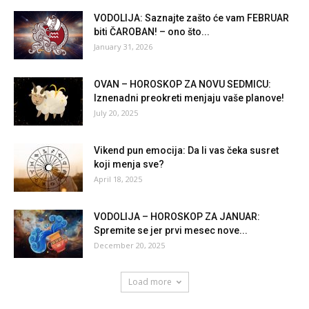
VODOLIJA: Saznajte zašto će vam FEBRUAR
biti ČAROBAN! – ono što...
January 31, 2026
OVAN – HOROSKOP ZA NOVU SEDMICU:
Iznenadni preokreti menjaju vaše planove!
July 20, 2025
Vikend pun emocija: Da li vas čeka susret
koji menja sve?
April 18, 2025
VODOLIJA – HOROSKOP ZA JANUAR:
Spremite se jer prvi mesec nove...
December 20, 2025
Load more