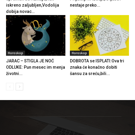
iskreno zaljubljen,Vodolija
nestaje preko...
dobija novac…
Horoskop
Horoskop
JARAC – STIGLA JE NOĆ
DOBROTA se ISPLATI:Ova tri
ODLUKE: Pun mesec im menja
znaka će konačno dobiti
životni...
šansu za sreću,bili...