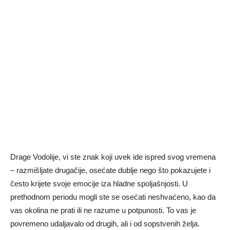
Drage Vodolije, vi ste znak koji uvek ide ispred svog vremena
– razmišljate drugačije, osećate dublje nego što pokazujete i
često krijete svoje emocije iza hladne spoljašnjosti. U
prethodnom periodu mogli ste se osećati neshvaćeno, kao da
vas okolina ne prati ili ne razume u potpunosti. To vas je
povremeno udaljavalo od drugih, ali i od sopstvenih želja.