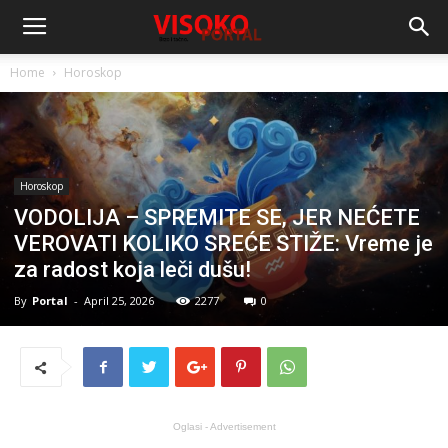
Home
Horoskop
Horoskop
VODOLIJA – SPREMITE SE, JER NEĆETE
VEROVATI KOLIKO SREĆE STIŽE: Vreme je
za radost koja leči dušu!
By
Portal
-
April 25, 2026
2277
0
Oglasi - Advertisement