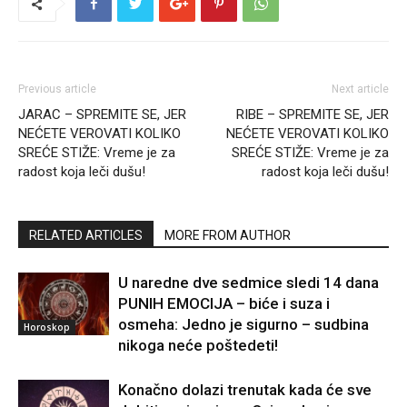
Previous article
Next article
JARAC – SPREMITE SE, JER
RIBE – SPREMITE SE, JER
NEĆETE VEROVATI KOLIKO
NEĆETE VEROVATI KOLIKO
SREĆE STIŽE: Vreme je za
SREĆE STIŽE: Vreme je za
radost koja leči dušu!
radost koja leči dušu!
RELATED ARTICLES
MORE FROM AUTHOR
U naredne dve sedmice sledi 14 dana
PUNIH EMOCIJA – biće i suza i
osmeha: Jedno je sigurno – sudbina
Horoskop
nikoga neće poštedeti!
Konačno dolazi trenutak kada će sve