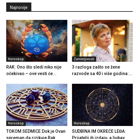
Najnovije
Horoskop
Zanimljivosti
RAK: Ono što sledi niko nije
3 razloga zašto se žene
očekivao – ove vesti će...
razvode sa 40 i više godina:...
Horoskop
Horoskop
TOKOM SEDMICE:Dok je Ovan
SUDBINA IM OKREĆE LEĐA:
spreman da rizikuje,Rak
Prijatelji ih izdaju, a ljubav