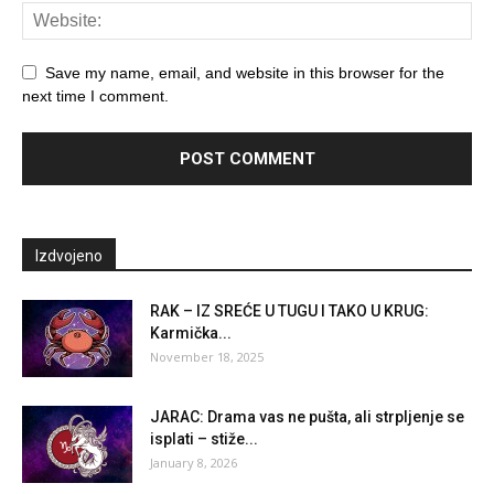
Save my name, email, and website in this browser for the
next time I comment.
Izdvojeno
RAK – IZ SREĆE U TUGU I TAKO U KRUG:
Karmička...
November 18, 2025
JARAC: Drama vas ne pušta, ali strpljenje se
isplati – stiže...
January 8, 2026