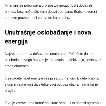
Finansije se poboljšavaju, a postoji mogućnost i dodatnih
prihoda kroz nešto što vam dolazi spontano. Budite otvoreni
za nove pravce – oni vas vode ka uspehu.
Unutrašnje oslobađanje i nova
energija
Najveća promena dešava se unutar vas. Počećete da se
oslobađate svega što vas je sputavalo – očekivanja, strahova i
starih obrazaca.
Osećaćete nalet energije i želju za promenom. Bićete hrabriji,
sigurniji i spremniji da sledite svoj put bez obzira na mišljenje
drugih.
Ovo je vreme kada konačno birate sebe – i to donosi ogromnu