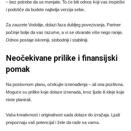
– bez potrebe da se menjate. To će biti odnos koji vas inspiriše
i podstiče da budete najbolja verzija sebe.
Za zauzete Vodolije, dolazi faza dubljeg povezivanja. Partner
počinje bolje da vas razume, a vi se otvarate više nego ranije.
Odnos postaje iskreniji, slobodniji i stabilniji.
Neočekivane prilike i finansijski
pomak
Na poslovnom planu, očekujte iznenađenja – ali ona pozitivna.
Moguće su prilike koje dolaze iznenada, kroz ljude ili ideje koje
niste planirali.
Vaša kreativnost i originalnost sada dolaze do izražaja. Ljudi
prepoznaju vaš potencijal i žele da rade sa vama.