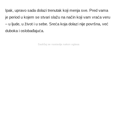
Ipak, upravo sada dolazi trenutak koji menja sve. Pred vama
je period u kojem se stvari slažu na način koji vam vraća veru
– u ljude, u život i u sebe. Sreća koja dolazi nije površna, već
duboka i oslobađajuća.
Sadržaj se nastavlja nakon oglasa