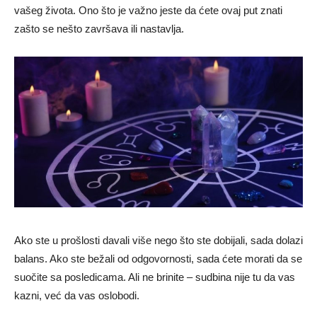
vašeg života. Ono što je važno jeste da ćete ovaj put znati
zašto se nešto završava ili nastavlja.
Ako ste u prošlosti davali više nego što ste dobijali, sada dolazi
balans. Ako ste bežali od odgovornosti, sada ćete morati da se
suočite sa posledicama. Ali ne brinite – sudbina nije tu da vas
kazni, već da vas oslobodi.