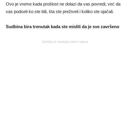
Ovo je vreme kada prošlost ne dolazi da vas povredi, već da
vas podseti ko ste bili, šta ste preživeli i koliko ste ojačali.
Sudbina bira trenutak kada ste mislili da je sve završeno
Sadržaj se nastavlja nakon oglasa