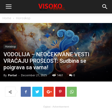
Home
Horoskop
Horoskop
VODOLIJA – NEOČEKIVANE VESTI
VRAĆAJU PROŠLOST: Sudbina se
poigrava sa vama!
By
Portal
-
December 21, 2025
1461
0
Oglasi - Advertisement