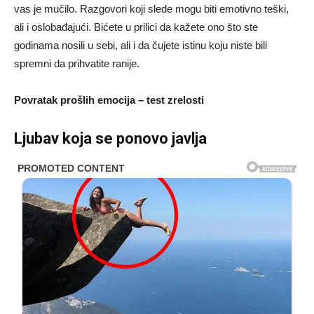
vas je mučilo. Razgovori koji slede mogu biti emotivno teški,
ali i oslobađajući. Bićete u prilici da kažete ono što ste
godinama nosili u sebi, ali i da čujete istinu koju niste bili
spremni da prihvatite ranije.
Povratak prošlih emocija – test zrelosti
Ljubav koja se ponovo javlja