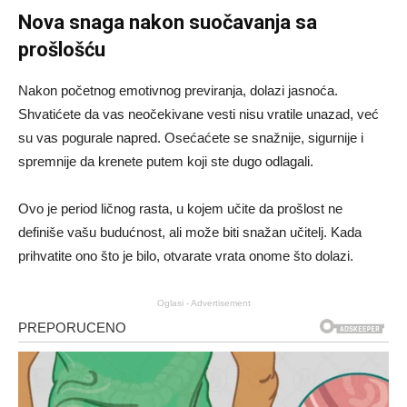
Nova snaga nakon suočavanja sa
prošlošću
Nakon početnog emotivnog previranja, dolazi jasnoća.
Shvatićete da vas neočekivane vesti nisu vratile unazad, već
su vas pogurale napred. Osećaćete se snažnije, sigurnije i
spremnije da krenete putem koji ste dugo odlagali.
Ovo je period ličnog rasta, u kojem učite da prošlost ne
definiše vašu budućnost, ali može biti snažan učitelj. Kada
prihvatite ono što je bilo, otvarate vrata onome što dolazi.
Oglasi - Advertisement