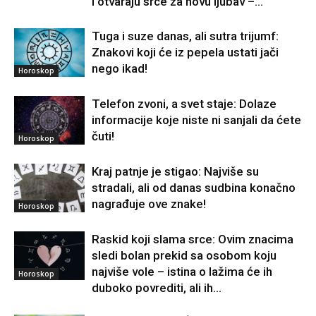
i otvaraju srce za novu ljubav –...
Tuga i suze danas, ali sutra trijumf:
Znakovi koji će iz pepela ustati jači
nego ikad!
Horoskop
Telefon zvoni, a svet staje: Dolaze
informacije koje niste ni sanjali da ćete
čuti!
Horoskop
Kraj patnje je stigao: Najviše su
stradali, ali od danas sudbina konačno
nagrađuje ove znake!
Horoskop
Raskid koji slama srce: Ovim znacima
sledi bolan prekid sa osobom koju
najviše vole – istina o lažima će ih
Horoskop
duboko povrediti, ali ih...