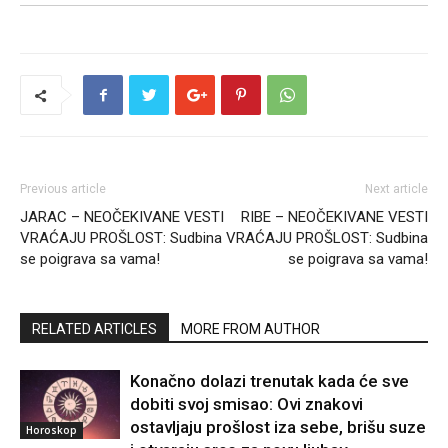
Previous article
Next article
JARAC – NEOČEKIVANE VESTI
RIBE – NEOČEKIVANE VESTI
VRAĆAJU PROŠLOST: Sudbina
VRAĆAJU PROŠLOST: Sudbina
se poigrava sa vama!
se poigrava sa vama!
RELATED ARTICLES
MORE FROM AUTHOR
Konačno dolazi trenutak kada će sve
dobiti svoj smisao: Ovi znakovi
ostavljaju prošlost iza sebe, brišu suze
Horoskop