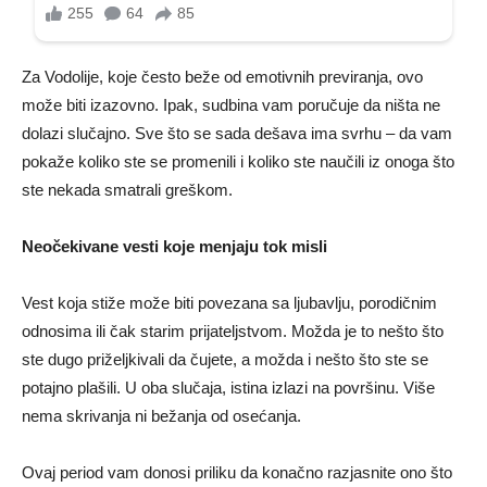
Za Vodolije, koje često beže od emotivnih previranja, ovo
može biti izazovno. Ipak, sudbina vam poručuje da ništa ne
dolazi slučajno. Sve što se sada dešava ima svrhu – da vam
pokaže koliko ste se promenili i koliko ste naučili iz onoga što
ste nekada smatrali greškom.
Neočekivane vesti koje menjaju tok misli
Vest koja stiže može biti povezana sa ljubavlju, porodičnim
odnosima ili čak starim prijateljstvom. Možda je to nešto što
ste dugo priželjkivali da čujete, a možda i nešto što ste se
potajno plašili. U oba slučaja, istina izlazi na površinu. Više
nema skrivanja ni bežanja od osećanja.
Ovaj period vam donosi priliku da konačno razjasnite ono što