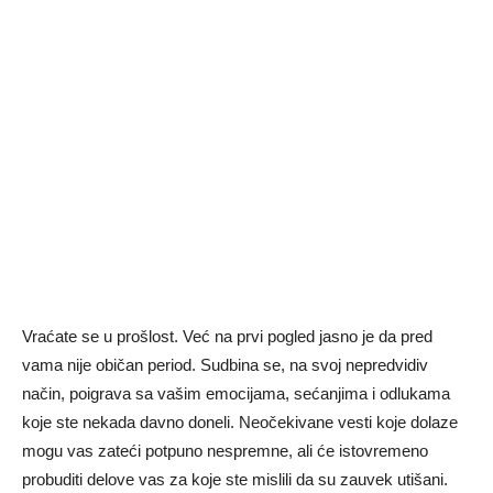
Vraćate se u prošlost. Već na prvi pogled jasno je da pred
vama nije običan period. Sudbina se, na svoj nepredvidiv
način, poigrava sa vašim emocijama, sećanjima i odlukama
koje ste nekada davno doneli. Neočekivane vesti koje dolaze
mogu vas zateći potpuno nespremne, ali će istovremeno
probuditi delove vas za koje ste mislili da su zauvek utišani.