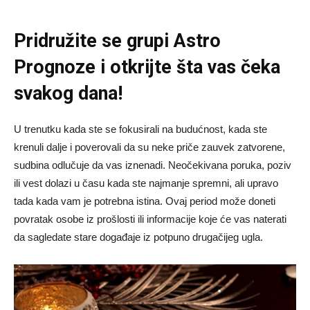
Pridružite se grupi
Astro
Prognoze
i otkrijte šta vas čeka
svakog dana!
U trenutku kada ste se fokusirali na budućnost, kada ste
krenuli dalje i poverovali da su neke priče zauvek zatvorene,
sudbina odlučuje da vas iznenadi. Neočekivana poruka, poziv
ili vest dolazi u času kada ste najmanje spremni, ali upravo
tada kada vam je potrebna istina. Ovaj period može doneti
povratak osobe iz prošlosti ili informacije koje će vas naterati
da sagledate stare događaje iz potpuno drugačijeg ugla.