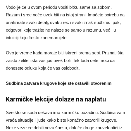
Vodolije će u ovom periodu voditi bitku same sa sobom.
Razum i srce neće uvek biti na istoj strani. Imaćete potrebu da
analizirate svaki detalj, svaku reč i svaki znak sudbine. Ipak,
odgovori koje tražite ne nalaze se samo u razumu, već i u
intuiciji koju često zanemarujete.
Ovo je vreme kada morate biti iskreni prema sebi. Priznati šta
zaista želite i šta vas još uvek boli. Tek tada ćete moći da
donesete odluku koja će vas osloboditi.
Sudbina zatvara krugove koje ste ostavili otvorenim
Karmičke lekcije dolaze na naplatu
Sve što se sada dešava ima karmičku pozadinu. Sudbina vam
vraća situacije i ljude kako biste konačno zatvorili krugove.
Neke veze će dobiti novu šansu, dok će druge zauvek otići iz