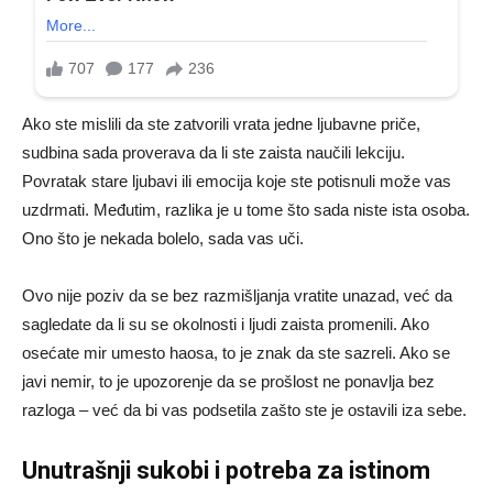
Ako ste mislili da ste zatvorili vrata jedne ljubavne priče,
sudbina sada proverava da li ste zaista naučili lekciju.
Povratak stare ljubavi ili emocija koje ste potisnuli može vas
uzdrmati. Međutim, razlika je u tome što sada niste ista osoba.
Ono što je nekada bolelo, sada vas uči.
Ovo nije poziv da se bez razmišljanja vratite unazad, već da
sagledate da li su se okolnosti i ljudi zaista promenili. Ako
osećate mir umesto haosa, to je znak da ste sazreli. Ako se
javi nemir, to je upozorenje da se prošlost ne ponavlja bez
razloga – već da bi vas podsetila zašto ste je ostavili iza sebe.
Unutrašnji sukobi i potreba za istinom