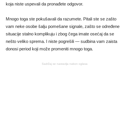
koja niste uspevali da pronađete odgovor.
Mnogo toga ste pokušavali da razumete. Pitali ste se zašto
vam neke osobe šalju pomešane signale, zašto se određene
situacije stalno komplikuju i zbog čega imate osećaj da se
nešto veliko sprema. I niste pogrešili — sudbina vam zaista
donosi period koji može promeniti mnogo toga.
Sadržaj se nastavlja nakon oglasa