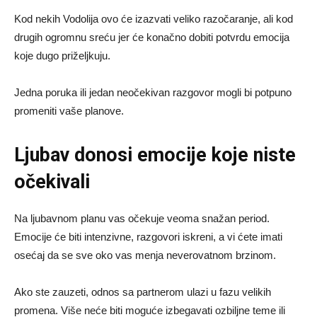
Kod nekih Vodolija ovo će izazvati veliko razočaranje, ali kod
drugih ogromnu sreću jer će konačno dobiti potvrdu emocija
koje dugo priželjkuju.
Jedna poruka ili jedan neočekivan razgovor mogli bi potpuno
promeniti vaše planove.
Ljubav donosi emocije koje niste
očekivali
Na ljubavnom planu vas očekuje veoma snažan period.
Emocije će biti intenzivne, razgovori iskreni, a vi ćete imati
osećaj da se sve oko vas menja neverovatnom brzinom.
Ako ste zauzeti, odnos sa partnerom ulazi u fazu velikih
promena. Više neće biti moguće izbegavati ozbiljne teme ili