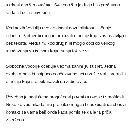
skrivati ono što osećate. Sve ono što je dugo bilo prećutano
sada izlazi na površinu.
Kod nekih Vodolija ovo će doneti novu bliskost i jačanje
odnosa. Partner bi mogao pokazati emocije koje vas ostavljaju
bez teksta. Međutim, kod drugih bi moglo doći do velikog
suočavanja sa istinom koja menja tok veze.
Slobodne Vodolije očekuje veoma zanimljiv susret. Jedna
osoba mogla bi potpuno neočekivano ući u vaš život i probuditi
emocije koje ste pokušavali da zaboravite.
Posebno je naglašena mogućnost povratka osobe iz prošlosti.
Neko ko vas nikada nije preboleo mogao bi pokušati da obnovi
kontakt sa vama baš onda kada pomislite da je ta priča
završena.