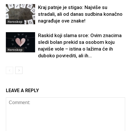
Kraj patnje je stigao: Najviše su
stradali, ali od danas sudbina konačno
nagrađuje ove znake!
Horoskop
Raskid koji slama srce: Ovim znacima
sledi bolan prekid sa osobom koju
najviše vole – istina o lažima će ih
Horoskop
duboko povrediti, ali ih...
LEAVE A REPLY