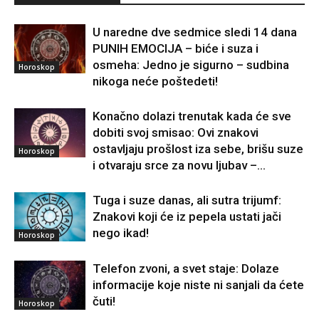
U naredne dve sedmice sledi 14 dana
PUNIH EMOCIJA – biće i suza i
osmeha: Jedno je sigurno – sudbina
Horoskop
nikoga neće poštedeti!
Konačno dolazi trenutak kada će sve
dobiti svoj smisao: Ovi znakovi
ostavljaju prošlost iza sebe, brišu suze
Horoskop
i otvaraju srce za novu ljubav –...
Tuga i suze danas, ali sutra trijumf:
Znakovi koji će iz pepela ustati jači
nego ikad!
Horoskop
Telefon zvoni, a svet staje: Dolaze
informacije koje niste ni sanjali da ćete
čuti!
Horoskop