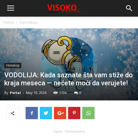
Home
Horoskop
Horoskop
VODOLIJA: Kada saznate šta vam stiže do
kraja meseca — nećete moći da verujete!
By
Portal
-
May 19, 2026
1734
0
Oglasi - Advertisement