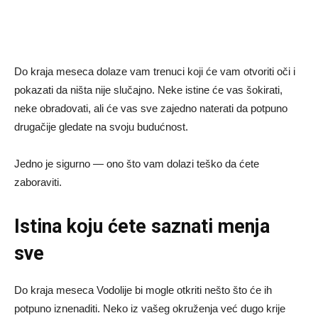
Do kraja meseca dolaze vam trenuci koji će vam otvoriti oči i
pokazati da ništa nije slučajno. Neke istine će vas šokirati,
neke obradovati, ali će vas sve zajedno naterati da potpuno
drugačije gledate na svoju budućnost.
Jedno je sigurno — ono što vam dolazi teško da ćete
zaboraviti.
Istina koju ćete saznati menja
sve
Do kraja meseca Vodolije bi mogle otkriti nešto što će ih
potpuno iznenaditi. Neko iz vašeg okruženja već dugo krije