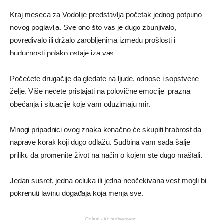
Kraj meseca za Vodolije predstavlja početak jednog potpuno
novog poglavlja. Sve ono što vas je dugo zbunjivalo,
povređivalo ili držalo zarobljenima između prošlosti i
budućnosti polako ostaje iza vas.
Počećete drugačije da gledate na ljude, odnose i sopstvene
želje. Više nećete pristajati na polovične emocije, prazna
obećanja i situacije koje vam oduzimaju mir.
Mnogi pripadnici ovog znaka konačno će skupiti hrabrost da
naprave korak koji dugo odlažu. Sudbina vam sada šalje
priliku da promenite život na način o kojem ste dugo maštali.
Jedan susret, jedna odluka ili jedna neočekivana vest mogli bi
pokrenuti lavinu događaja koja menja sve.
Oglasi - Advertisement