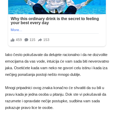
Iako često pokušavate da delujete racionalno i da ne dozvolite
emocijama da vas vode, intuicija će vam sada biti neverovatno
jaka. Osetićete kada vam neko ne govori celu istinu i kada iza
nečijeg ponašanja postoji nešto mnogo dublje.
Mnogi pripadnici ovog znaka konačno će shvatiti da su bili u
pravu kada je jedna osoba u pitanju. Dok ste vi pokušavali da
razumete i opravdate nečije postupke, sudbina vam sada
pokazuje pravo lice te osobe.