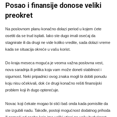
Posao i finansije donose veliki
preokret
Na poslovnom planu konačno dolazi period u kojem ćete
osetiti da se trud isplati. Iako ste dugo imali osećaj da
stagnirate ili da drugi ne vide koliko vredite, sada dolazi vreme
kada se situacija okreće u vašu korist.
Do kraja meseca moguća je veoma važna poslovna vest,
nova saradnja ili prilika koja vam može doneti stabilnost i
sigurnost. Neki pripadnici ovog znaka mogli bi dobiti ponudu
koju nisu očekivali, dok će drugi konačno rešiti finansijski
problem koji ih dugo opterećuje.
Novac koji čekate mogao bi stići baš onda kada pomislite da
ste izgubili nadu. Takođe, postoji mogućnost dodatnog prihoda