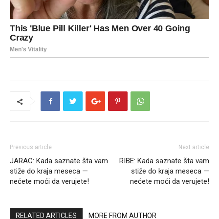
Previous article
Next article
JARAC: Kada saznate šta vam
RIBE: Kada saznate šta vam
stiže do kraja meseca —
stiže do kraja meseca —
nećete moći da verujete!
nećete moći da verujete!
RELATED ARTICLES
MORE FROM AUTHOR