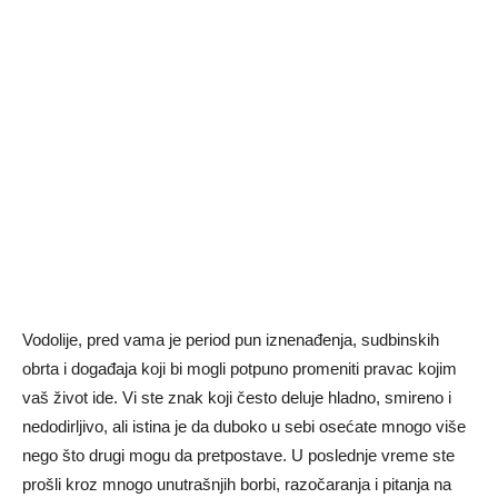
Vodolije, pred vama je period pun iznenađenja, sudbinskih
obrta i događaja koji bi mogli potpuno promeniti pravac kojim
vaš život ide. Vi ste znak koji često deluje hladno, smireno i
nedodirljivo, ali istina je da duboko u sebi osećate mnogo više
nego što drugi mogu da pretpostave. U poslednje vreme ste
prošli kroz mnogo unutrašnjih borbi, razočaranja i pitanja na