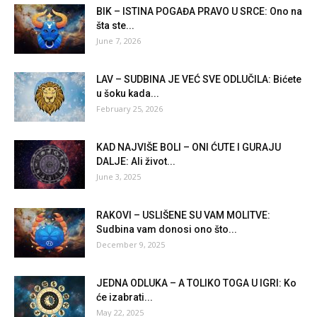
BIK – ISTINA POGAĐA PRAVO U SRCE: Ono na
šta ste...
June 7, 2026
LAV – SUDBINA JE VEĆ SVE ODLUČILA: Bićete
u šoku kada...
February 25, 2026
KAD NAJVIŠE BOLI – ONI ĆUTE I GURAJU
DALJE: Ali život...
June 3, 2025
RAKOVI – USLIŠENE SU VAM MOLITVE:
Sudbina vam donosi ono što...
December 9, 2025
JEDNA ODLUKA – A TOLIKO TOGA U IGRI: Ko
će izabrati...
May 22, 2025