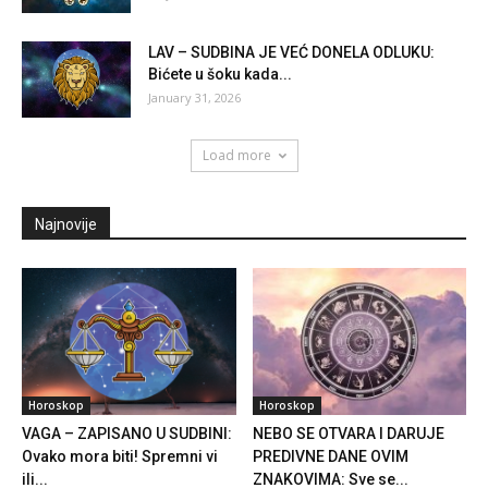
LAV – SUDBINA JE VEĆ DONELA ODLUKU:
Bićete u šoku kada...
January 31, 2026
Load more
Najnovije
Horoskop
Horoskop
VAGA – ZAPISANO U SUDBINI:
NEBO SE OTVARA I DARUJE
Ovako mora biti! Spremni vi
PREDIVNE DANE OVIM
ili...
ZNAKOVIMA: Sve se...