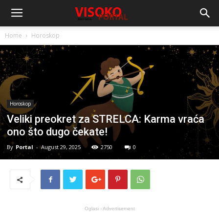
Home
Horoskop
Horoskop
Veliki preokret za STRELCA: Karma vraća
ono što dugo čekate!
By
Portal
-
August 29, 2025
2750
0
Oglasi - Advertisement