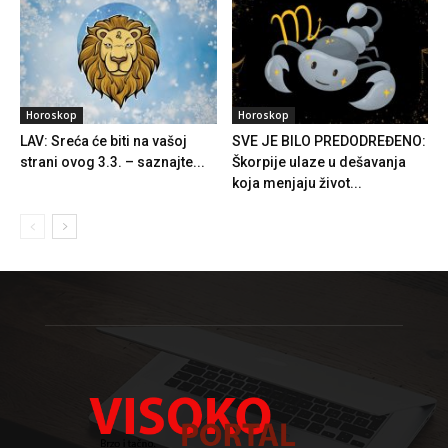
Horoskop
Horoskop
LAV: Sreća će biti na vašoj
SVE JE BILO PREDODREĐENO:
strani ovog 3.3. – saznajte...
Škorpije ulaze u dešavanja
koja menjaju život...