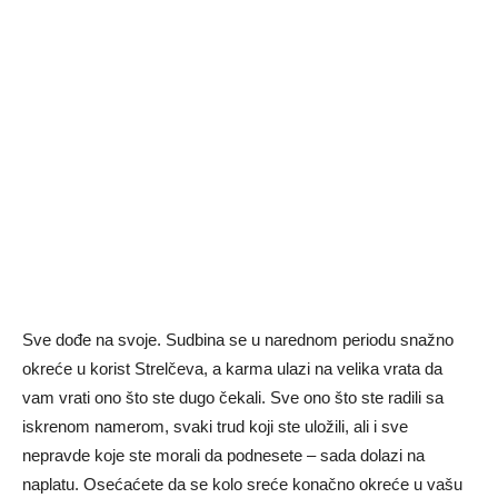
Sve dođe na svoje. Sudbina se u narednom periodu snažno
okreće u korist Strelčeva, a karma ulazi na velika vrata da
vam vrati ono što ste dugo čekali. Sve ono što ste radili sa
iskrenom namerom, svaki trud koji ste uložili, ali i sve
nepravde koje ste morali da podnesete – sada dolazi na
naplatu. Osećaćete da se kolo sreće konačno okreće u vašu