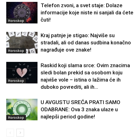
Telefon zvoni, a svet staje: Dolaze
informacije koje niste ni sanjali da ćete
čuti!
Horoskop
Kraj patnje je stigao: Najviše su
stradali, ali od danas sudbina konačno
nagrađuje ove znake!
Horoskop
Raskid koji slama srce: Ovim znacima
sledi bolan prekid sa osobom koju
najviše vole – istina o lažima će ih
Horoskop
duboko povrediti, ali ih...
U AVGUSTU SREĆA PRATI SAMO
ODABRANE: Ova 3 znaka ulaze u
najlepši period godine!
Horoskop