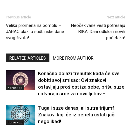
Previous article
Next article
Velika promena na pomolu –
Neočekivane vesti potresaju
JARAC ulazi u sudbinske dane
BIKA: Dani odluka i novih
svog života!
početaka!
RELATED ARTICLES
MORE FROM AUTHOR
Konačno dolazi trenutak kada će sve
dobiti svoj smisao: Ovi znakovi
ostavljaju prošlost iza sebe, brišu suze
Horoskop
i otvaraju srce za novu ljubav –...
Tuga i suze danas, ali sutra trijumf:
Znakovi koji će iz pepela ustati jači
nego ikad!
Horoskop