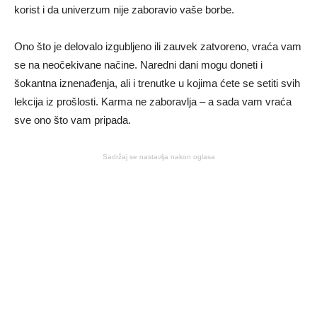
korist i da univerzum nije zaboravio vaše borbe.
Ono što je delovalo izgubljeno ili zauvek zatvoreno, vraća vam
se na neočekivane načine. Naredni dani mogu doneti i
šokantna iznenađenja, ali i trenutke u kojima ćete se setiti svih
lekcija iz prošlosti. Karma ne zaboravlja – a sada vam vraća
sve ono što vam pripada.
Sadržaj se nastavlja nakon oglasa