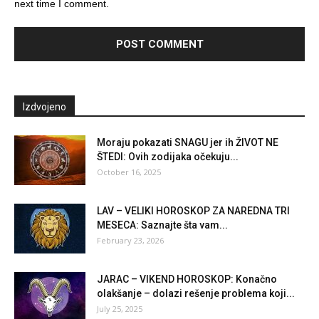
next time I comment.
Izdvojeno
Moraju pokazati SNAGU jer ih ŽIVOT NE
ŠTEDI: Ovih zodijaka očekuju...
October 16, 2025
LAV – VELIKI HOROSKOP ZA NAREDNA TRI
MESECA: Saznajte šta vam...
February 23, 2026
JARAC – VIKEND HOROSKOP: Konačno
olakšanje – dolazi rešenje problema koji...
July 25, 2025