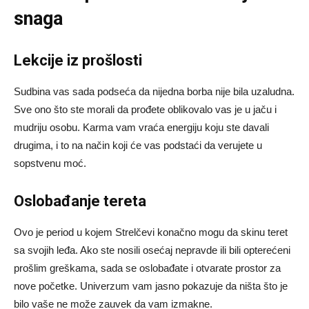
snaga
Lekcije iz prošlosti
Sudbina vas sada podseća da nijedna borba nije bila uzaludna.
Sve ono što ste morali da prođete oblikovalo vas je u jaču i
mudriju osobu. Karma vam vraća energiju koju ste davali
drugima, i to na način koji će vas podstaći da verujete u
sopstvenu moć.
Oslobađanje tereta
Ovo je period u kojem Strelčevi konačno mogu da skinu teret
sa svojih leđa. Ako ste nosili osećaj nepravde ili bili opterećeni
prošlim greškama, sada se oslobađate i otvarate prostor za
nove početke. Univerzum vam jasno pokazuje da ništa što je
bilo vaše ne može zauvek da vam izmakne.