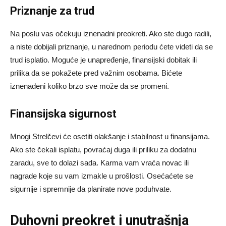
Priznanje za trud
Na poslu vas očekuju iznenadni preokreti. Ako ste dugo radili,
a niste dobijali priznanje, u narednom periodu ćete videti da se
trud isplatio. Moguće je unapređenje, finansijski dobitak ili
prilika da se pokažete pred važnim osobama. Bićete
iznenađeni koliko brzo sve može da se promeni.
Finansijska sigurnost
Mnogi Strelčevi će osetiti olakšanje i stabilnost u finansijama.
Ako ste čekali isplatu, povraćaj duga ili priliku za dodatnu
zaradu, sve to dolazi sada. Karma vam vraća novac ili
nagrade koje su vam izmakle u prošlosti. Osećaćete se
sigurnije i spremnije da planirate nove poduhvate.
Duhovni preokret i unutrašnja