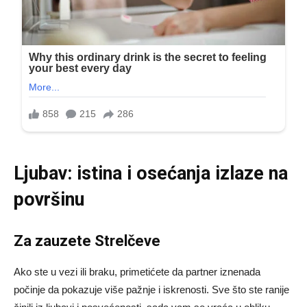
Ljubav: istina i osećanja izlaze na
površinu
Za zauzete Strelčeve
Ako ste u vezi ili braku, primetićete da partner iznenada
počinje da pokazuje više pažnje i iskrenosti. Sve što ste ranije