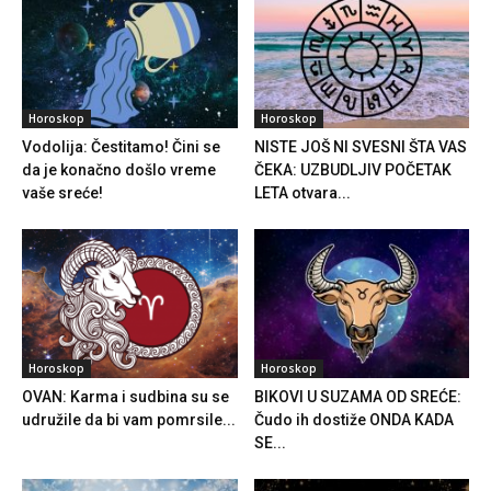
Horoskop
Horoskop
Vodolija: Čestitamo! Čini se
NISTE JOŠ NI SVESNI ŠTA VAS
da je konačno došlo vreme
ČEKA: UZBUDLJIV POČETAK
vaše sreće!
LETA otvara...
Horoskop
Horoskop
OVAN: Karma i sudbina su se
BIKOVI U SUZAMA OD SREĆE:
udružile da bi vam pomrsile...
Čudo ih dostiže ONDA KADA
SE...