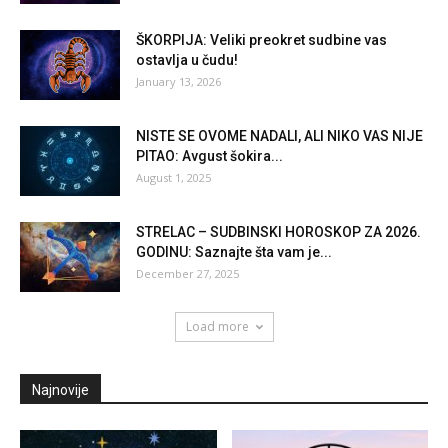
ŠKORPIJA: Veliki preokret sudbine vas
ostavlja u čudu!
January 13, 2026
NISTE SE OVOME NADALI, ALI NIKO VAS NIJE
PITAO: Avgust šokira...
August 1, 2025
STRELAC – SUDBINSKI HOROSKOP ZA 2026.
GODINU: Saznajte šta vam je...
December 27, 2025
Load more
Najnovije