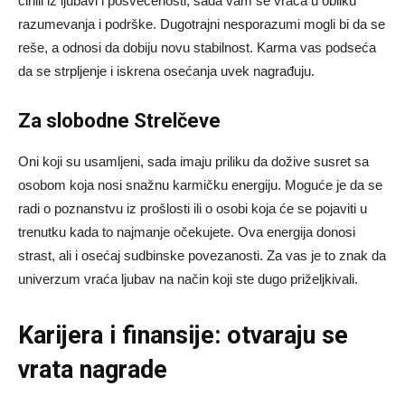
činili iz ljubavi i posvećenosti, sada vam se vraća u obliku
razumevanja i podrške. Dugotrajni nesporazumi mogli bi da se
reše, a odnosi da dobiju novu stabilnost. Karma vas podseća
da se strpljenje i iskrena osećanja uvek nagrađuju.
Za slobodne Strelčeve
Oni koji su usamljeni, sada imaju priliku da dožive susret sa
osobom koja nosi snažnu karmičku energiju. Moguće je da se
radi o poznanstvu iz prošlosti ili o osobi koja će se pojaviti u
trenutku kada to najmanje očekujete. Ova energija donosi
strast, ali i osećaj sudbinske povezanosti. Za vas je to znak da
univerzum vraća ljubav na način koji ste dugo priželjkivali.
Karijera i finansije: otvaraju se
vrata nagrade