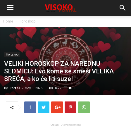
Home
Horoskop
Horoskop
VELIKI HOROSKOP ZA NAREDNU
SEDMICU: Evo kome se smeši VELIKA
SREĆA, a ko će liti suze!
By
Portal
-
May 9, 2026
1622
0
Oglasi - Advertisement