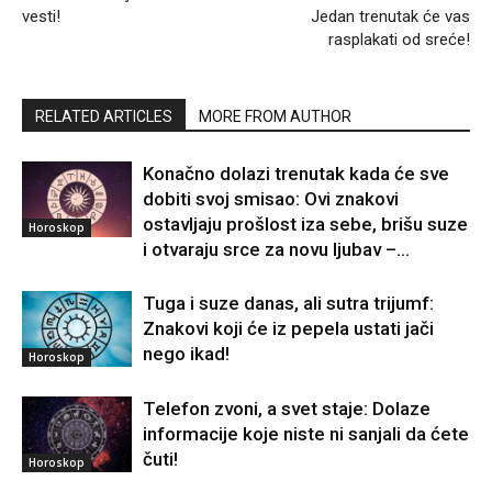
vesti!
Jedan trenutak će vas
rasplakati od sreće!
RELATED ARTICLES
MORE FROM AUTHOR
Konačno dolazi trenutak kada će sve
dobiti svoj smisao: Ovi znakovi
ostavljaju prošlost iza sebe, brišu suze
Horoskop
i otvaraju srce za novu ljubav –...
Tuga i suze danas, ali sutra trijumf:
Znakovi koji će iz pepela ustati jači
nego ikad!
Horoskop
Telefon zvoni, a svet staje: Dolaze
informacije koje niste ni sanjali da ćete
čuti!
Horoskop