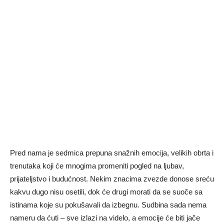
Pred nama je sedmica prepuna snažnih emocija, velikih obrta i
trenutaka koji će mnogima promeniti pogled na ljubav,
prijateljstvo i budućnost. Nekim znacima zvezde donose sreću
kakvu dugo nisu osetili, dok će drugi morati da se suoče sa
istinama koje su pokušavali da izbegnu. Sudbina sada nema
nameru da ćuti – sve izlazi na videlo, a emocije će biti jače