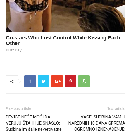
Previous article
Next article
DEVICE NEĆE MOĆI DA
VAGE, SUDBINA VAM U
VERUJU ŠTA IH JE SNAŠLO:
NAREDNIH 10 DANA SPREMA
Sudbina im šalje neverovatne
OGROMNO IZNENAĐENJE: