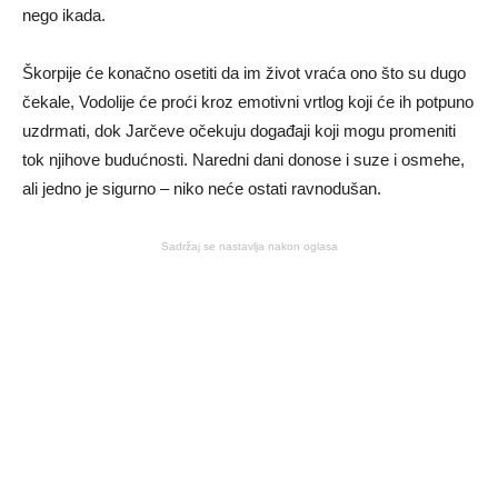
nego ikada.
Škorpije će konačno osetiti da im život vraća ono što su dugo
čekale, Vodolije će proći kroz emotivni vrtlog koji će ih potpuno
uzdrmati, dok Jarčeve očekuju događaji koji mogu promeniti
tok njihove budućnosti. Naredni dani donose i suze i osmehe,
ali jedno je sigurno – niko neće ostati ravnodušan.
Sadržaj se nastavlja nakon oglasa