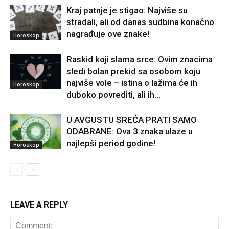
Kraj patnje je stigao: Najviše su
stradali, ali od danas sudbina konačno
nagrađuje ove znake!
Horoskop
Raskid koji slama srce: Ovim znacima
sledi bolan prekid sa osobom koju
najviše vole – istina o lažima će ih
Horoskop
duboko povrediti, ali ih...
U AVGUSTU SREĆA PRATI SAMO
ODABRANE: Ova 3 znaka ulaze u
najlepši period godine!
Horoskop
LEAVE A REPLY