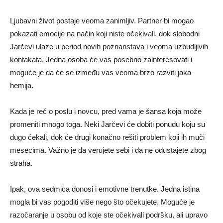
Ljubavni život postaje veoma zanimljiv. Partner bi mogao
pokazati emocije na način koji niste očekivali, dok slobodni
Jarčevi ulaze u period novih poznanstava i veoma uzbudljivih
kontakata. Jedna osoba će vas posebno zainteresovati i
moguće je da će se između vas veoma brzo razviti jaka
hemija.
Kada je reč o poslu i novcu, pred vama je šansa koja može
promeniti mnogo toga. Neki Jarčevi će dobiti ponudu koju su
dugo čekali, dok će drugi konačno rešiti problem koji ih muči
mesecima. Važno je da verujete sebi i da ne odustajete zbog
straha.
Ipak, ova sedmica donosi i emotivne trenutke. Jedna istina
mogla bi vas pogoditi više nego što očekujete. Moguće je
razočaranje u osobu od koje ste očekivali podršku, ali upravo