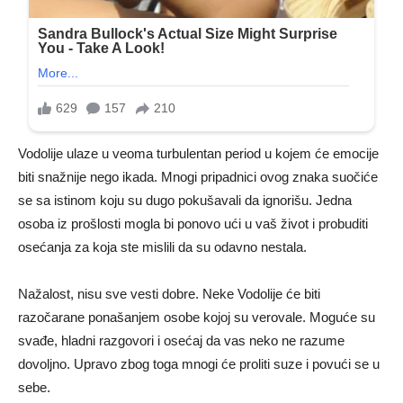
Vodolije ulaze u veoma turbulentan period u kojem će emocije
biti snažnije nego ikada. Mnogi pripadnici ovog znaka suočiće
se sa istinom koju su dugo pokušavali da ignorišu. Jedna
osoba iz prošlosti mogla bi ponovo ući u vaš život i probuditi
osećanja za koja ste mislili da su odavno nestala.
Nažalost, nisu sve vesti dobre. Neke Vodolije će biti
razočarane ponašanjem osobe kojoj su verovale. Moguće su
svađe, hladni razgovori i osećaj da vas neko ne razume
dovoljno. Upravo zbog toga mnogi će proliti suze i povući se u
sebe.