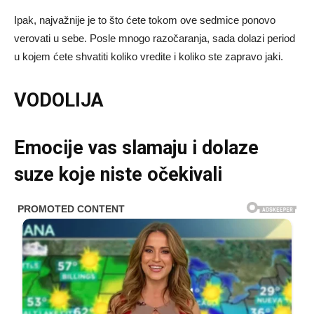
Ipak, najvažnije je to što ćete tokom ove sedmice ponovo
verovati u sebe. Posle mnogo razočaranja, sada dolazi period
u kojem ćete shvatiti koliko vredite i koliko ste zapravo jaki.
VODOLIJA
Emocije vas slamaju i dolaze
suze koje niste očekivali