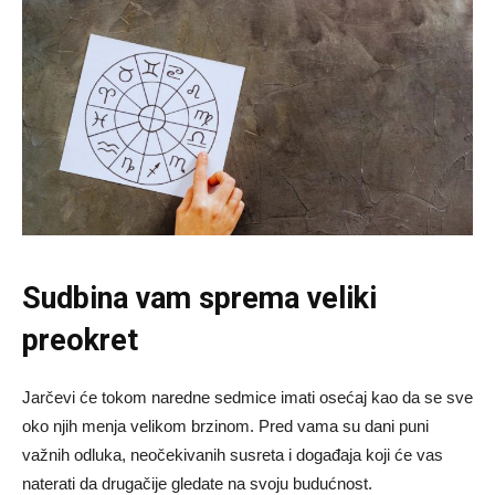
Sudbina vam sprema veliki
preokret
Jarčevi će tokom naredne sedmice imati osećaj kao da se sve
oko njih menja velikom brzinom. Pred vama su dani puni
važnih odluka, neočekivanih susreta i događaja koji će vas
naterati da drugačije gledate na svoju budućnost.