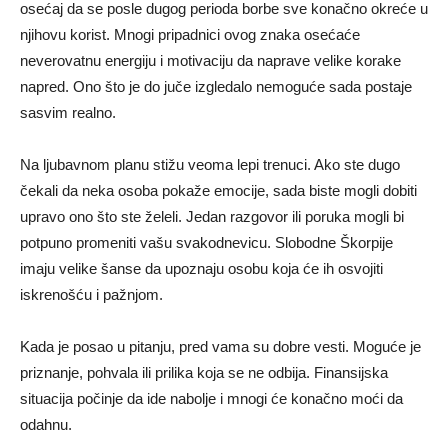
osećaj da se posle dugog perioda borbe sve konačno okreće u
njihovu korist. Mnogi pripadnici ovog znaka osećaće
neverovatnu energiju i motivaciju da naprave velike korake
napred. Ono što je do juče izgledalo nemoguće sada postaje
sasvim realno.
Na ljubavnom planu stižu veoma lepi trenuci. Ako ste dugo
čekali da neka osoba pokaže emocije, sada biste mogli dobiti
upravo ono što ste želeli. Jedan razgovor ili poruka mogli bi
potpuno promeniti vašu svakodnevicu. Slobodne Škorpije
imaju velike šanse da upoznaju osobu koja će ih osvojiti
iskrenošću i pažnjom.
Kada je posao u pitanju, pred vama su dobre vesti. Moguće je
priznanje, pohvala ili prilika koja se ne odbija. Finansijska
situacija počinje da ide nabolje i mnogi će konačno moći da
odahnu.