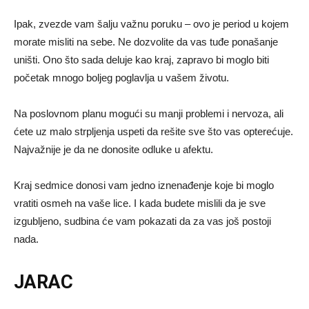
Ipak, zvezde vam šalju važnu poruku – ovo je period u kojem
morate misliti na sebe. Ne dozvolite da vas tuđe ponašanje
uništi. Ono što sada deluje kao kraj, zapravo bi moglo biti
početak mnogo boljeg poglavlja u vašem životu.
Na poslovnom planu mogući su manji problemi i nervoza, ali
ćete uz malo strpljenja uspeti da rešite sve što vas opterećuje.
Najvažnije je da ne donosite odluke u afektu.
Kraj sedmice donosi vam jedno iznenađenje koje bi moglo
vratiti osmeh na vaše lice. I kada budete mislili da je sve
izgubljeno, sudbina će vam pokazati da za vas još postoji
nada.
JARAC