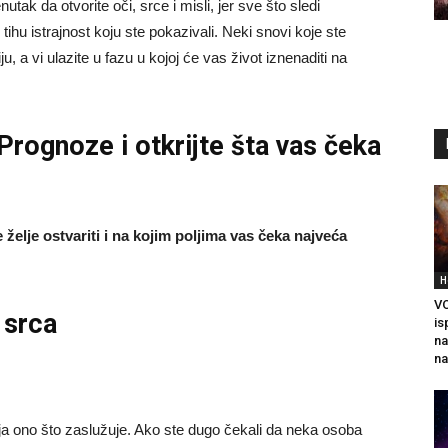
ak da otvorite oči, srce i misli, jer sve što sledi
tihu istrajnost koju ste pokazivali. Neki snovi koje ste
u, a vi ulazite u fazu u kojoj će vas život iznenaditi na
 Prognoze
i otkrijte šta vas čeka
želje ostvariti i na kojim poljima vas čeka najveća
H
VO
 srca
is
na
na
a ono što zaslužuje. Ako ste dugo čekali da neka osoba