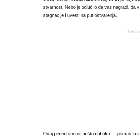
stvarnost. Nebo je odlučilo da vas nagradi, da va
stagnacije i uvesti na put ostvarenja.
Sadržaj 
Ovaj period donosi nešto duboko — pomak koji ste