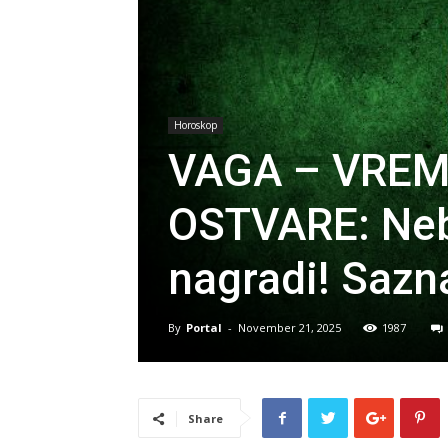
Horoskop
VAGA – VREM
OSTVARE: Nebo
nagradi! Sazna
By
Portal
-
November 21, 2025
1987
Share