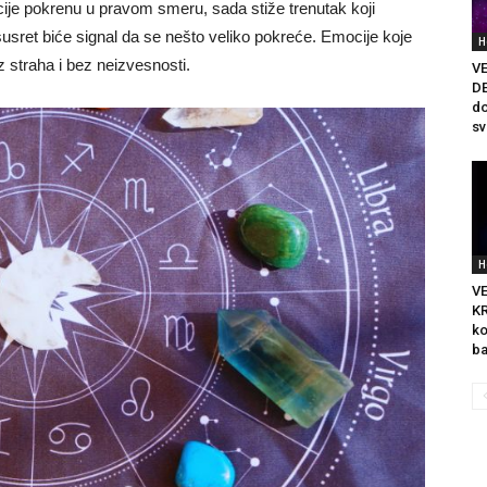
ocije pokrenu u pravom smeru, sada stiže trenutak koji
usret biće signal da se nešto veliko pokreće. Emocije koje
H
ez straha i bez neizvesnosti.
V
DE
do
sv
H
V
KR
ko
ba