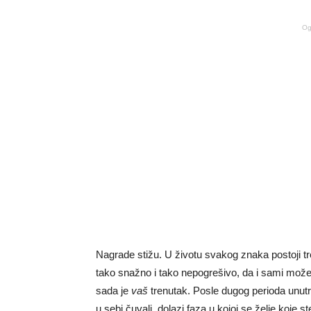
Og
Nagrade stižu. U životu svakog znaka postoji t
tako snažno i tako nepogrešivo, da i sami mož
sada je
vaš
trenutak. Posle dugog perioda unutr
u sebi čuvali, dolazi faza u kojoj se želje koje s