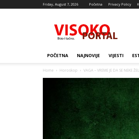
Friday, August 7, 2026
Početna
Privacy Policy
K
Visocki
portal
POČETNA
NAJNOVIJE
VIJESTI
ES
Home
Horoskop
VAGA – VREME JE DA SE NEKE ŽELJ