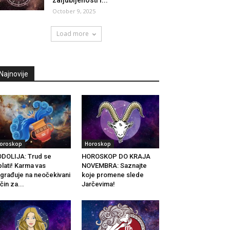
zaljubljenosti i...
October 9, 2025
Load more
Najnovije
oroskop
Horoskop
DOLIJA: Trud se
HOROSKOP DO KRAJA
plati! Karma vas
NOVEMBRA: Saznajte
građuje na neočekivani
koje promene slede
čin za...
Jarčevima!