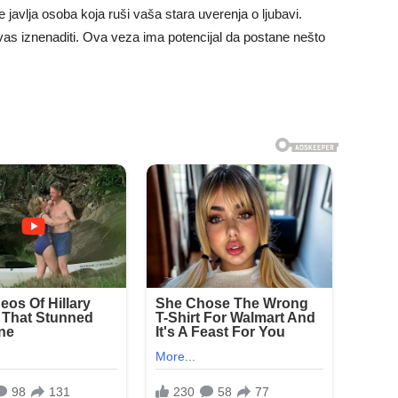
 javlja osoba koja ruši vaša stara uverenja o ljubavi.
vas iznenaditi. Ova veza ima potencijal da postane nešto