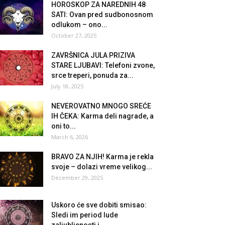
HOROSKOP ZA NAREDNIH 48
SATI: Ovan pred sudbonosnom
odlukom – ono...
October 27, 2025
ZAVRŠNICA JULA PRIZIVA
STARE LJUBAVI: Telefoni zvone,
srce treperi, ponuda za...
July 18, 2025
NEVEROVATNO MNOGO SREĆE
IH ČEKA: Karma deli nagrade, a
oni to...
March 6, 2026
BRAVO ZA NJIH! Karma je rekla
svoje – dolazi vreme velikog...
December 29, 2025
Uskoro će sve dobiti smisao:
Sledi im period lude