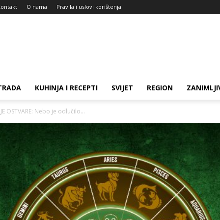
ontakt
O nama
Pravila i uslovi korištenja
TRADA
KUHINJA I RECEPTI
SVIJET
REGION
ZANIMLJI
E OSTVARE: Nebo je odlučilo...