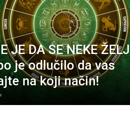
E JE DA SE NEKE ŽEL
 je odlučilo da vas
jte na koji način!
0