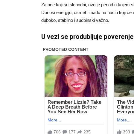
Za one koji su slobodni, ovo je period u kojem se
Donosi energiju, osmeh i nadu na način koji će 
duboko, stabilno i sudbinski važno.
U vezi se produbljuje poverenje