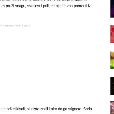
m pruži snagu, svetlost i prilike koje će vas pomeriti iz
se nastavlja nakon oglasa
 priželjkivali, ali niste znali kako da ga stignete. Sada