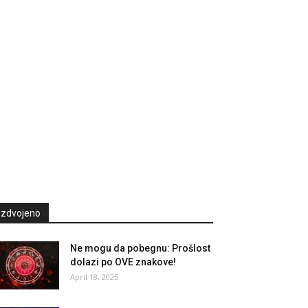
Izdvojeno
Ne mogu da pobegnu: Prošlost
dolazi po OVE znakove!
April 18, 2025