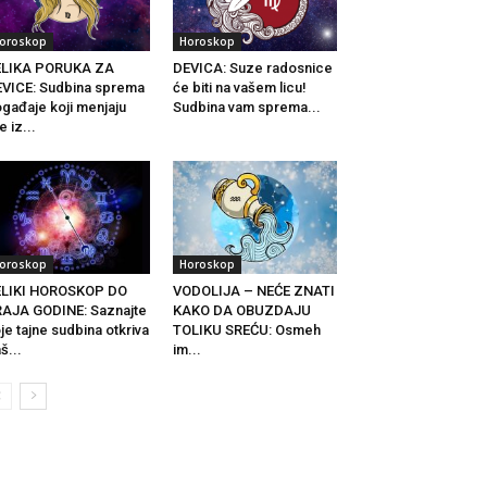
oroskop
Horoskop
ELIKA PORUKA ZA
DEVICA: Suze radosnice
VICE: Sudbina sprema
će biti na vašem licu!
gađaje koji menjaju
Sudbina vam sprema...
e iz...
oroskop
Horoskop
ELIKI HOROSKOP DO
VODOLIJA – NEĆE ZNATI
AJA GODINE: Saznajte
KAKO DA OBUZDAJU
je tajne sudbina otkriva
TOLIKU SREĆU: Osmeh
š...
im...