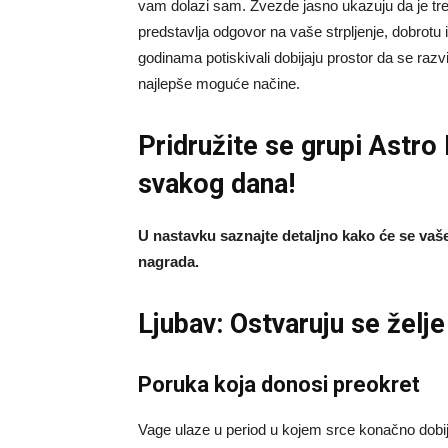
vam dolazi sam. Zvezde jasno ukazuju da je trenut
predstavlja odgovor na vaše strpljenje, dobrotu i 
godinama potiskivali dobijaju prostor da se razvij
najlepše moguće načine.
Pridružite se grupi
Astro
svakog dana!
U nastavku saznajte detaljno kako će se vaše 
nagrada.
Ljubav: Ostvaruju se želje
Poruka koja donosi preokret
Vage ulaze u period u kojem srce konačno dobij