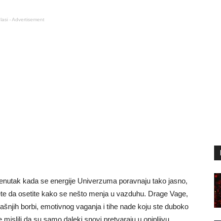
lasi - Advertisement
renutak kada se energije Univerzuma poravnaju tako jasno,
ete da osetite kako se nešto menja u vazduhu. Drage Vage,
ašnjih borbi, emotivnog vaganja i tihe nade koju ste duboko
te mislili da su samo daleki snovi pretvaraju u opipljivu