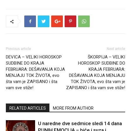
Previous article
Next article
DEVICA – VELIKI HOROSKOP
ŠKORPIJA – VELIKI
SUDBINE DO KRAJA
HOROSKOP SUDBINE DO
FEBRUARA: DEŠAVANJA KOJA
KRAJA FEBRUARA:
MENJAJU TOK ŽIVOTA, evo
DEŠAVANJA KOJA MENJAJU
šta vam je ZAPISANO i šta
TOK ŽIVOTA, evo šta vam je
vam sve stiže!
ZAPISANO i šta vam sve stiže!
RELATED ARTICLES
MORE FROM AUTHOR
U naredne dve sedmice sledi 14 dana
PUNIH EMOCIJA – biće i suza i