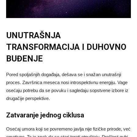
UNUTRAŠNJA
TRANSFORMACIJA I DUHOVNO
BUĐENJE
Pored spoljašnjih događaja, dešava se i snažan unutrašnji
proces. Završnica meseca nosi introspektivnu energiju. Vage
osećaju potrebu da se povuku i sagledaju sopstvene izbore iz
drugačije perspektive.
Zatvaranje jednog ciklusa
Osećaj umora koji se povremeno javlja nije fizičke prirode, već
emotivne. To je znak da se stari tereti otpuštaju. Prošlost gubi