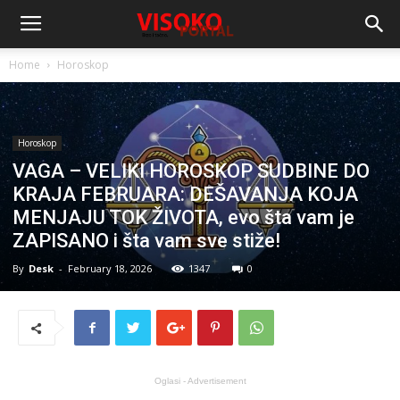
Home
Horoskop
Horoskop
VAGA – VELIKI HOROSKOP SUDBINE DO
KRAJA FEBRUARA: DEŠAVANJA KOJA
MENJAJU TOK ŽIVOTA, evo šta vam je
ZAPISANO i šta vam sve stiže!
By
Desk
-
February 18, 2026
1347
0
Oglasi - Advertisement