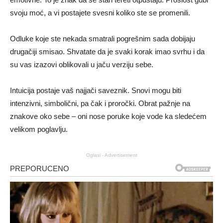
svoju moć, a vi postajete svesni koliko ste se promenili.
Odluke koje ste nekada smatrali pogrešnim sada dobijaju
drugačiji smisao. Shvatate da je svaki korak imao svrhu i da
su vas izazovi oblikovali u jaču verziju sebe.
Intuicija postaje vaš najjači saveznik. Snovi mogu biti
intenzivni, simbolični, pa čak i proročki. Obrat pažnje na
znakove oko sebe – oni nose poruke koje vode ka sledećem
velikom poglavlju.
Oglasi - Advertisement