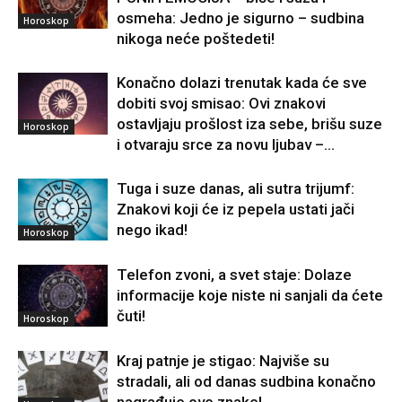
osmeha: Jedno je sigurno – sudbina
Horoskop
nikoga neće poštedeti!
Konačno dolazi trenutak kada će sve
dobiti svoj smisao: Ovi znakovi
ostavljaju prošlost iza sebe, brišu suze
Horoskop
i otvaraju srce za novu ljubav –...
Tuga i suze danas, ali sutra trijumf:
Znakovi koji će iz pepela ustati jači
nego ikad!
Horoskop
Telefon zvoni, a svet staje: Dolaze
informacije koje niste ni sanjali da ćete
čuti!
Horoskop
Kraj patnje je stigao: Najviše su
stradali, ali od danas sudbina konačno