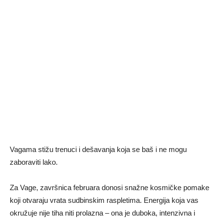
Vagama stižu trenuci i dešavanja koja se baš i ne mogu
zaboraviti lako.
Za Vage, završnica februara donosi snažne kosmičke pomake
koji otvaraju vrata sudbinskim raspletima. Energija koja vas
okružuje nije tiha niti prolazna – ona je duboka, intenzivna i