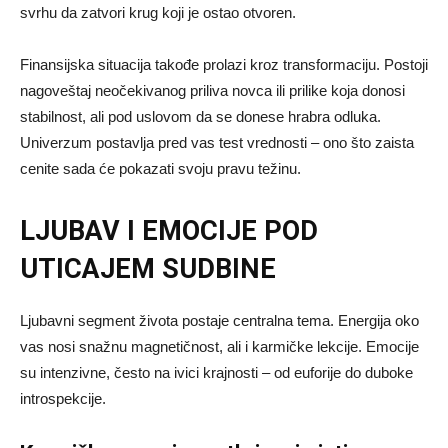
svrhu da zatvori krug koji je ostao otvoren.
Finansijska situacija takođe prolazi kroz transformaciju. Postoji
nagoveštaj neočekivanog priliva novca ili prilike koja donosi
stabilnost, ali pod uslovom da se donese hrabra odluka.
Univerzum postavlja pred vas test vrednosti – ono što zaista
cenite sada će pokazati svoju pravu težinu.
LJUBAV I EMOCIJE POD
UTICAJEM SUDBINE
Ljubavni segment života postaje centralna tema. Energija oko
vas nosi snažnu magnetičnost, ali i karmičke lekcije. Emocije
su intenzivne, često na ivici krajnosti – od euforije do duboke
introspekcije.