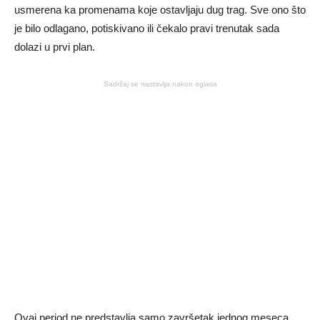
usmerena ka promenama koje ostavljaju dug trag. Sve ono što
je bilo odlagano, potiskivano ili čekalo pravi trenutak sada
dolazi u prvi plan.
Sadržaj se nastavlja nakon oglasa
Ovaj period ne predstavlja samo završetak jednog meseca,