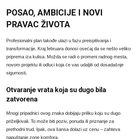
POSAO, AMBICIJE I NOVI
PRAVAC ŽIVOTA
Profesionalni plan takođe ulazi u fazu preispitivanja i
transformacije. Kraj februara donosi osećaj da se nešto veliko
priprema iza kulisa. Možda se radi o promeni radnog mesta,
novom projektu ili odluci koja će vas udaljiti od dosadašnje
sigurnosti.
Otvaranje vrata koja su dugo bila
zatvorena
Mnogi pripadnici ovog znaka dobijaju priliku koju su dugo
priželjkivali. To može biti poziv, ponuda ili priznanje za
prethodni trud. Ipak, ova šansa dolazi uz cenu – zahteva
napuštanje zone komfora.