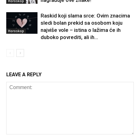
nagrađuje ove znake!
Horoskop
Raskid koji slama srce: Ovim znacima
sledi bolan prekid sa osobom koju
najviše vole – istina o lažima će ih
Horoskop
duboko povrediti, ali ih...
LEAVE A REPLY