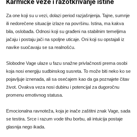
Karmičke veze i razotkrivanje istine
Za one koji su u vezi, dolazi period razjašnjenja. Tajne, sumnje
ili nedorečene situacije izlaze na površinu. Istina, ma kakva
bila, oslobađa. Odnosi koji su građeni na stabilnim temeljima
jačaju i postaju jači na spoljne uticaje. Oni koji su opstajali iz
navike suočavaju se sa realnošću.
Slobodne Vage ulaze u fazu snažne privlačnosti prema osobi
koja nosi energiju sudbinskog susreta. To može biti neko ko se
pojavljuje iznenada, ali sa osećajem kao da ga poznajete čitav
život. Ovakva veza nosi dubinu i potencijal za dugoročnu
promenu emotivnog statusa.
Emocionalna ravnoteža, koja je inače zaštitni znak Vage, sada
se testira. Srce i razum vode tihu borbu, ali intuicija postaje
glasnija nego ikada.