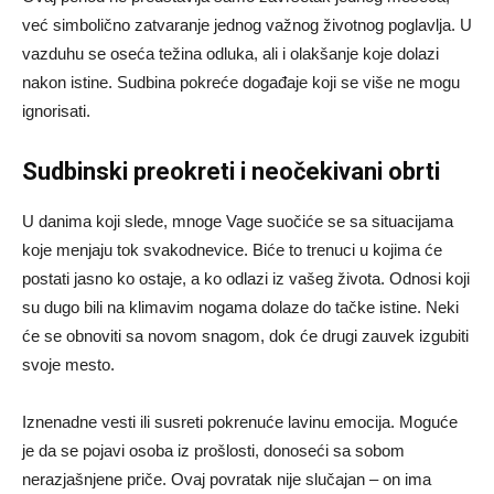
već simbolično zatvaranje jednog važnog životnog poglavlja. U
vazduhu se oseća težina odluka, ali i olakšanje koje dolazi
nakon istine. Sudbina pokreće događaje koji se više ne mogu
ignorisati.
Sudbinski preokreti i neočekivani obrti
U danima koji slede, mnoge Vage suočiće se sa situacijama
koje menjaju tok svakodnevice. Biće to trenuci u kojima će
postati jasno ko ostaje, a ko odlazi iz vašeg života. Odnosi koji
su dugo bili na klimavim nogama dolaze do tačke istine. Neki
će se obnoviti sa novom snagom, dok će drugi zauvek izgubiti
svoje mesto.
Iznenadne vesti ili susreti pokrenuće lavinu emocija. Moguće
je da se pojavi osoba iz prošlosti, donoseći sa sobom
nerazjašnjene priče. Ovaj povratak nije slučajan – on ima