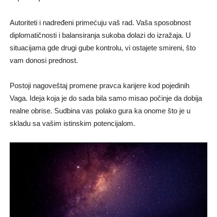
Autoriteti i nadređeni primećuju vaš rad. Vaša sposobnost
diplomatičnosti i balansiranja sukoba dolazi do izražaja. U
situacijama gde drugi gube kontrolu, vi ostajete smireni, što
vam donosi prednost.
Postoji nagoveštaj promene pravca karijere kod pojedinih
Vaga. Ideja koja je do sada bila samo misao počinje da dobija
realne obrise. Sudbina vas polako gura ka onome što je u
skladu sa vašim istinskim potencijalom.