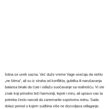
Istina se uvek sazna. Već duže vreme Vage osećaju da nešto
„ne štima“, ali su iz straha od konflikta, gubitka ili narušavanja
balansa birale da ćute i odlažu suočavanje sa realnošću. Vi ste
znak koji prirodno teži harmoniji, lepoti i miru, ali upravo vas ta
potreba često navodi da zanemarite sopstvenu istinu. Sada
dolazi period u kojem sudbina više ne dozvoljava odlaganje.