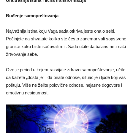
Unutrašnja istina i lična transformacija
Buđenje samopoštovanja
Najvažnija istina koju Vaga sada otkriva jeste ona o sebi.
Počinjete da shvatate koliko ste često zanemarivali sopstvene
granice kako biste sačuvali mir. Sada učite da balans ne znači
žrtvovanje sebe.
Ovo je period u kojem razvijate zdravo samopoštovanje, učite
da kažete „dosta je“ i da birate odnose, situacije i ljude koji vas
poštuju. Više ne želite polovične odnose, nejasne dogovore i
emotivnu nesigurnost.