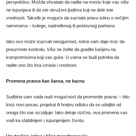
perspektivu. Možda shvatate da radite na mestu koje vas više
ne ispunjava ili da ste okruženi ljudima koji ne dele iste
vrednosti. Takođe je moguće da saznate pravu istinu o nečijim
namerama – kolege, nadređenog ili poslovnog partnera.
Iako ovo može izazvati nesigurnost, istina vam daje moć da
preuzmete kontrolu. Više ne želite da gradite karijeru na
kompromisima koji vas guše. U vama se budi potreba da
radite ono što ima smisla i vrednost.
Promena pravca kao šansa, ne kazna
Sudbina vam sada nudi mogućnost da promenite pravac – bilo
kroz novi posao, projekat ili hrabru odluku da se udaljite od
onoga što vas iscrpljuje. Iako deluje rizično, ova promena vas
vodi ka stabilnijem i ispunjenijem životu.