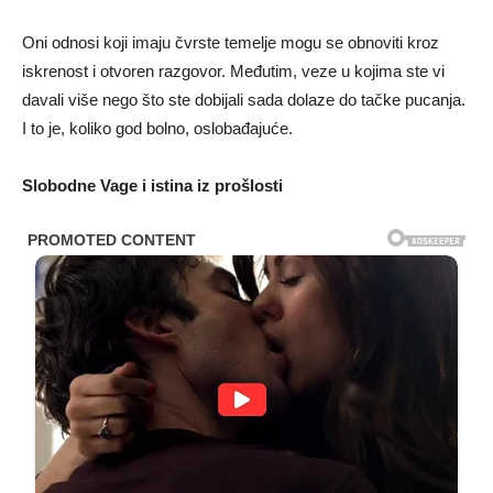
Oni odnosi koji imaju čvrste temelje mogu se obnoviti kroz
iskrenost i otvoren razgovor. Međutim, veze u kojima ste vi
davali više nego što ste dobijali sada dolaze do tačke pucanja.
I to je, koliko god bolno, oslobađajuće.
Slobodne Vage i istina iz prošlosti