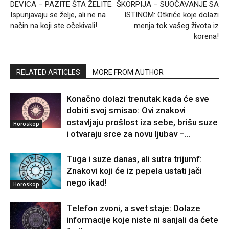
DEVICA – PAZITE ŠTA ŽELITE:
ŠKORPIJA – SUOČAVANJE SA
Ispunjavaju se želje, ali ne na
ISTINOM: Otkriće koje dolazi
način na koji ste očekivali!
menja tok vašeg života iz
korena!
RELATED ARTICLES
MORE FROM AUTHOR
Konačno dolazi trenutak kada će sve
dobiti svoj smisao: Ovi znakovi
ostavljaju prošlost iza sebe, brišu suze
Horoskop
i otvaraju srce za novu ljubav –...
Tuga i suze danas, ali sutra trijumf:
Znakovi koji će iz pepela ustati jači
nego ikad!
Horoskop
Telefon zvoni, a svet staje: Dolaze
informacije koje niste ni sanjali da ćete