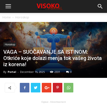
Home
Horoskop
Horoskop
VAGA – SUOČAVANJE SA ISTINOM:
Otkriće koje dolazi menja tok vašeg života
iz korena!
By
Portal
-
December 16, 2025
2331
0
Oglasi - Advertisement