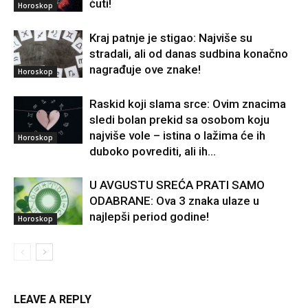
čuti!
Horoskop
Kraj patnje je stigao: Najviše su
stradali, ali od danas sudbina konačno
nagrađuje ove znake!
Horoskop
Raskid koji slama srce: Ovim znacima
sledi bolan prekid sa osobom koju
najviše vole – istina o lažima će ih
Horoskop
duboko povrediti, ali ih...
U AVGUSTU SREĆA PRATI SAMO
ODABRANE: Ova 3 znaka ulaze u
najlepši period godine!
Horoskop
LEAVE A REPLY