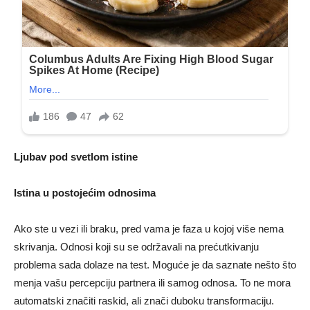
Ljubav pod svetlom istine
Istina u postojećim odnosima
Ako ste u vezi ili braku, pred vama je faza u kojoj više nema
skrivanja. Odnosi koji su se održavali na prećutkivanju
problema sada dolaze na test. Moguće je da saznate nešto što
menja vašu percepciju partnera ili samog odnosa. To ne mora
automatski značiti raskid, ali znači duboku transformaciju.