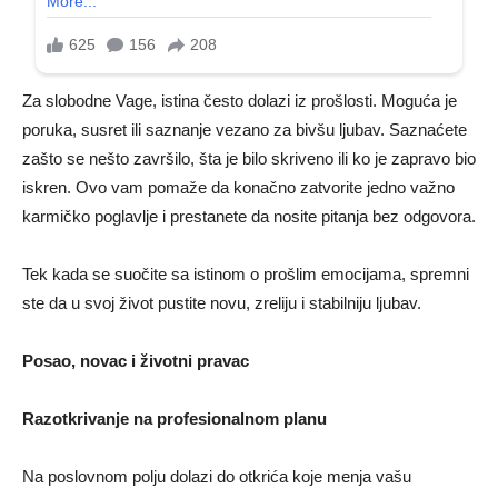
Za slobodne Vage, istina često dolazi iz prošlosti. Moguća je
poruka, susret ili saznanje vezano za bivšu ljubav. Saznaćete
zašto se nešto završilo, šta je bilo skriveno ili ko je zapravo bio
iskren. Ovo vam pomaže da konačno zatvorite jedno važno
karmičko poglavlje i prestanete da nosite pitanja bez odgovora.
Tek kada se suočite sa istinom o prošlim emocijama, spremni
ste da u svoj život pustite novu, zreliju i stabilniju ljubav.
Posao, novac i životni pravac
Razotkrivanje na profesionalnom planu
Na poslovnom polju dolazi do otkrića koje menja vašu