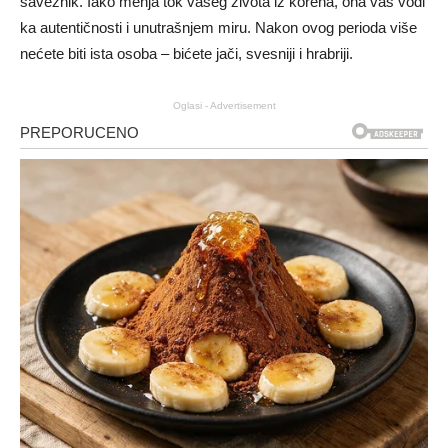
saveznik. Iako menja tok vašeg života iz korena, ona vas vodi
ka autentičnosti i unutrašnjem miru. Nakon ovog perioda više
nećete biti ista osoba – bićete jači, svesniji i hrabriji.
Oglasi - Advertisement