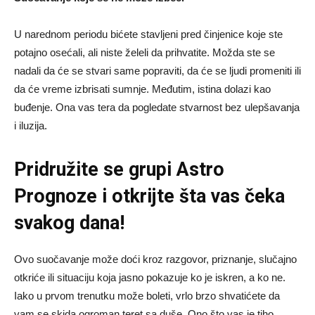
U narednom periodu bićete stavljeni pred činjenice koje ste
potajno osećali, ali niste želeli da prihvatite. Možda ste se
nadali da će se stvari same popraviti, da će se ljudi promeniti ili
da će vreme izbrisati sumnje. Međutim, istina dolazi kao
buđenje. Ona vas tera da pogledate stvarnost bez ulepšavanja
i iluzija.
Pridružite se grupi
Astro
Prognoze
i otkrijte šta vas čeka
svakog dana!
Ovo suočavanje može doći kroz razgovor, priznanje, slučajno
otkriće ili situaciju koja jasno pokazuje ko je iskren, a ko ne.
Iako u prvom trenutku može boleti, vrlo brzo shvatićete da
vam se skida ogroman teret sa duše. Ono što vas je tiho