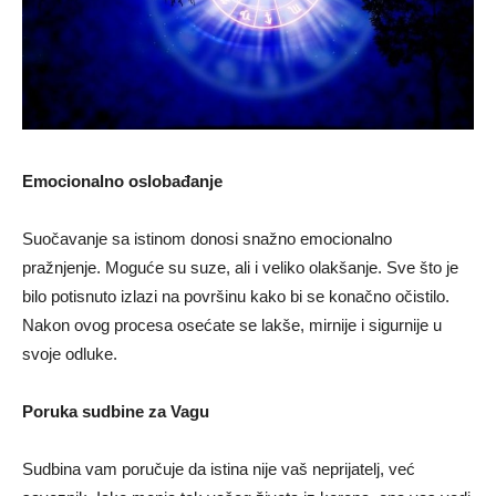
Emocionalno oslobađanje
Suočavanje sa istinom donosi snažno emocionalno
pražnjenje. Moguće su suze, ali i veliko olakšanje. Sve što je
bilo potisnuto izlazi na površinu kako bi se konačno očistilo.
Nakon ovog procesa osećate se lakše, mirnije i sigurnije u
svoje odluke.
Poruka sudbine za Vagu
Sudbina vam poručuje da istina nije vaš neprijatelj, već