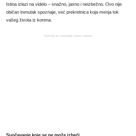
Istina izlazi na videlo – snažno, jasno i neizbežno. Ovo nije
običan trenutak spoznaje, već prekretnica koja menja tok
vašeg života iz korena.
Sadržaj se nastavlja nakon oglasa
Suočavanje koje se ne može izbeći