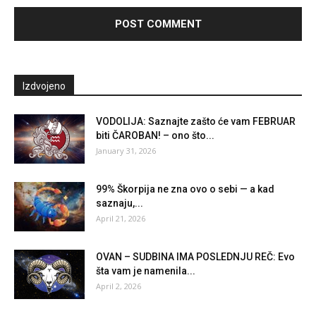
Izdvojeno
VODOLIJA: Saznajte zašto će vam FEBRUAR
biti ČAROBAN! – ono što...
January 31, 2026
99% Škorpija ne zna ovo o sebi — a kad
saznaju,...
April 21, 2026
OVAN – SUDBINA IMA POSLEDNJU REČ: Evo
šta vam je namenila...
April 2, 2026