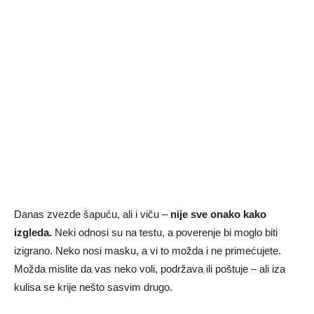
Danas zvezde šapuću, ali i viču –
nije sve onako kako
izgleda.
Neki odnosi su na testu, a poverenje bi moglo biti
izigrano. Neko nosi masku, a vi to možda i ne primećujete.
Možda mislite da vas neko voli, podržava ili poštuje – ali iza
kulisa se krije nešto sasvim drugo.