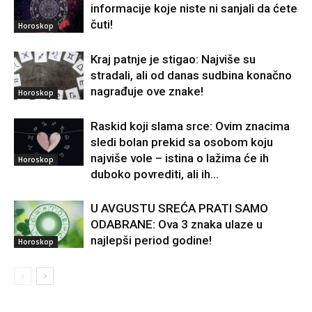
informacije koje niste ni sanjali da ćete
čuti!
Horoskop
Kraj patnje je stigao: Najviše su
stradali, ali od danas sudbina konačno
nagrađuje ove znake!
Horoskop
Raskid koji slama srce: Ovim znacima
sledi bolan prekid sa osobom koju
najviše vole – istina o lažima će ih
Horoskop
duboko povrediti, ali ih...
U AVGUSTU SREĆA PRATI SAMO
ODABRANE: Ova 3 znaka ulaze u
najlepši period godine!
Horoskop