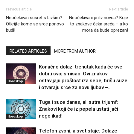
Previous article
Next article
Neočekivan susret s bivšim?
Neočekivani priliv novca? Koje
Otkrijte kome se srce ponovo
to znakove čeka sreća – a ko
budi!
mora da bude oprezan!
RELATED ARTICLES
MORE FROM AUTHOR
Konačno dolazi trenutak kada će sve
dobiti svoj smisao: Ovi znakovi
ostavljaju prošlost iza sebe, brišu suze
Horoskop
i otvaraju srce za novu ljubav –...
Tuga i suze danas, ali sutra trijumf:
Znakovi koji će iz pepela ustati jači
nego ikad!
Horoskop
Telefon zvoni, a svet staje: Dolaze