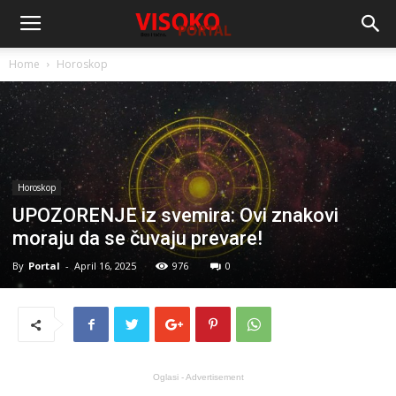
Home
Horoskop
Horoskop
UPOZORENJE iz svemira: Ovi znakovi
moraju da se čuvaju prevare!
By
Portal
-
April 16, 2025
976
0
Oglasi - Advertisement