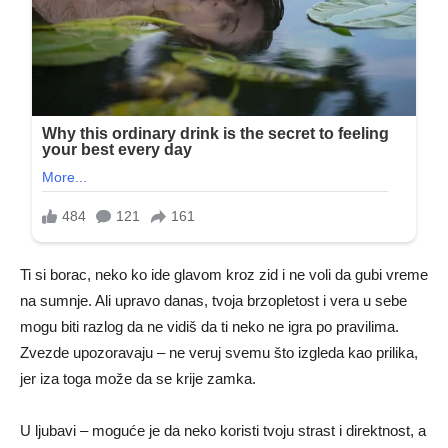
Ti si borac, neko ko ide glavom kroz zid i ne voli da gubi vreme
na sumnje. Ali upravo danas, tvoja brzopletost i vera u sebe
mogu biti razlog da ne vidiš da ti neko ne igra po pravilima.
Zvezde upozoravaju – ne veruj svemu što izgleda kao prilika,
jer iza toga može da se krije zamka.
U ljubavi – moguće je da neko koristi tvoju strast i direktnost, a