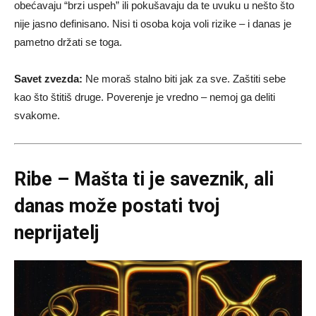
obećavaju “brzi uspeh” ili pokušavaju da te uvuku u nešto što
nije jasno definisano. Nisi ti osoba koja voli rizike – i danas je
pametno držati se toga.
Savet zvezda:
Ne moraš stalno biti jak za sve. Zaštiti sebe
kao što štitiš druge. Poverenje je vredno – nemoj ga deliti
svakome.
Ribe – Mašta ti je saveznik, ali
danas može postati tvoj
neprijatelj