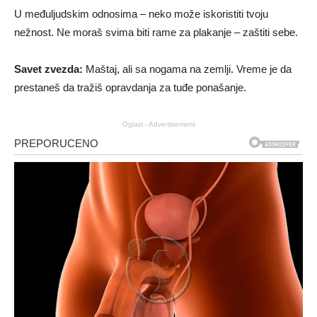
U međuljudskim odnosima – neko može iskoristiti tvoju
nežnost. Ne moraš svima biti rame za plakanje – zaštiti sebe.
Savet zvezda:
Maštaj, ali sa nogama na zemlji. Vreme je da
prestaneš da tražiš opravdanja za tuđe ponašanje.
Oglasi - Advertisement