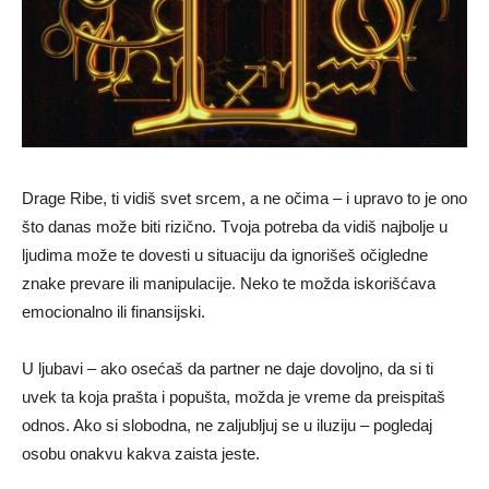
Drage Ribe, ti vidiš svet srcem, a ne očima – i upravo to je ono
što danas može biti rizično. Tvoja potreba da vidiš najbolje u
ljudima može te dovesti u situaciju da ignorišeš očigledne
znake prevare ili manipulacije. Neko te možda iskorišćava
emocionalno ili finansijski.
U ljubavi – ako osećaš da partner ne daje dovoljno, da si ti
uvek ta koja prašta i popušta, možda je vreme da preispitaš
odnos. Ako si slobodna, ne zaljubljuj se u iluziju – pogledaj
osobu onakvu kakva zaista jeste.