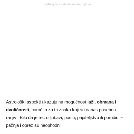
Sadržaj se nastavlja nakon oglasa
Astrološki aspekti ukazuju na mogućnost
laži, obmana i
dvoličnosti
, naročito za tri znaka koji su danas posebno
ranjivi. Bilo da je reč o ljubavi, poslu, prijateljstvu ili porodici –
pažnja i oprez su neophodni.