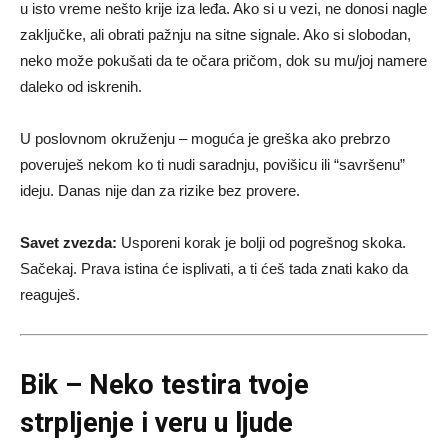
u isto vreme nešto krije iza leđa. Ako si u vezi, ne donosi nagle
zaključke, ali obrati pažnju na sitne signale. Ako si slobodan,
neko može pokušati da te očara pričom, dok su mu/joj namere
daleko od iskrenih.
U poslovnom okruženju – moguća je greška ako prebrzo
poveruješ nekom ko ti nudi saradnju, povišicu ili “savršenu”
ideju. Danas nije dan za rizike bez provere.
Savet zvezda:
Usporeni korak je bolji od pogrešnog skoka.
Sačekaj. Prava istina će isplivati, a ti ćeš tada znati kako da
reaguješ.
Bik – Neko testira tvoje
strpljenje i veru u ljude