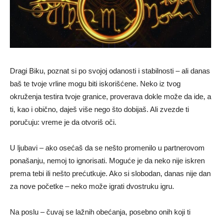
Dragi Biku, poznat si po svojoj odanosti i stabilnosti – ali danas
baš te tvoje vrline mogu biti iskorišćene. Neko iz tvog
okruženja testira tvoje granice, proverava dokle može da ide, a
ti, kao i obično, daješ više nego što dobijaš. Ali zvezde ti
poručuju: vreme je da otvoriš oči.
U ljubavi – ako osećaš da se nešto promenilo u partnerovom
ponašanju, nemoj to ignorisati. Moguće je da neko nije iskren
prema tebi ili nešto prećutkuje. Ako si slobodan, danas nije dan
za nove početke – neko može igrati dvostruku igru.
Na poslu – čuvaj se lažnih obećanja, posebno onih koji ti