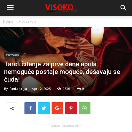
Home
Horoskop
Horoskop
Tarot čitanje za prve dane aprila –
nemoguće postaje moguće, dešavaju se
čuda!
By
Redakcija
-
April 2, 2025
2636
0
Oglasi - Advertisement