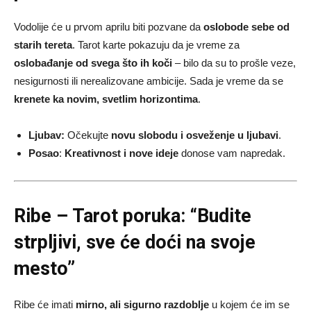
Vodolije će u prvom aprilu biti pozvane da
oslobode sebe od
starih tereta
. Tarot karte pokazuju da je vreme za
oslobađanje od svega što ih koči
– bilo da su to prošle veze,
nesigurnosti ili nerealizovane ambicije. Sada je vreme da se
krenete ka novim, svetlim horizontima
.
Ljubav:
Očekujte
novu slobodu i osveženje u ljubavi
.
Posao
:
Kreativnost i nove ideje
donose vam napredak.
Ribe – Tarot poruka: “Budite
strpljivi, sve će doći na svoje
mesto”
Ribe će imati
mirno, ali sigurno razdoblje
u kojem će im se