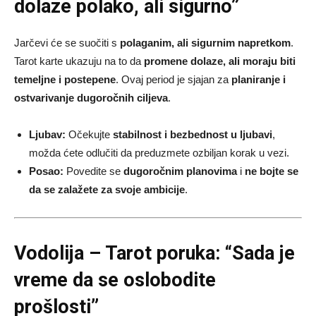
dolaze polako, ali sigurno”
Jarčevi će se suočiti s
polaganim, ali sigurnim napretkom
.
Tarot karte ukazuju na to da
promene dolaze, ali moraju biti
temeljne i postepene
. Ovaj period je sjajan za
planiranje i
ostvarivanje dugoročnih ciljeva
.
Ljubav:
Očekujte
stabilnost i bezbednost u ljubavi
,
možda ćete odlučiti da preduzmete ozbiljan korak u vezi.
Posao:
Povedite se
dugoročnim planovima
i
ne bojte se
da se zalažete za svoje ambicije
.
Vodolija – Tarot poruka: “Sada je
vreme da se oslobodite
prošlosti”