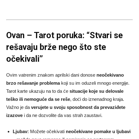
Ovan – Tarot poruka: “Stvari se
rešavaju brže nego što ste
očekivali”
Ovim vatrenim znakom aprilski dani donose
neočekivano
brzo rešavanje problema
koji su im oduzeli mnogo energije.
Tarot karte ukazuju na to da će
situacije koje su delovale
teško ili nemoguće da se reše
, doći do iznenadnog kraja.
Važno je da
verujete u svoju sposobnost da prevaziđete
izazove
i da ne dozvolite da vas strah zaustavi.
Ljubav:
Možete očekivati
neočekivane pomake u ljubavi