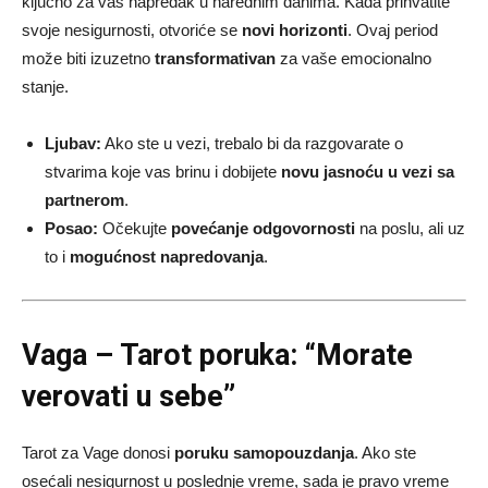
ključno za vaš napredak u narednim danima. Kada prihvatite
svoje nesigurnosti, otvoriće se
novi horizonti
. Ovaj period
može biti izuzetno
transformativan
za vaše emocionalno
stanje.
Ljubav:
Ako ste u vezi, trebalo bi da razgovarate o
stvarima koje vas brinu i dobijete
novu jasnoću u vezi sa
partnerom
.
Posao:
Očekujte
povećanje odgovornosti
na poslu, ali uz
to i
mogućnost napredovanja
.
Vaga – Tarot poruka: “Morate
verovati u sebe”
Tarot za Vage donosi
poruku samopouzdanja
. Ako ste
osećali nesigurnost u poslednje vreme, sada je pravo vreme