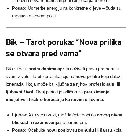
– možda nova romansa ili pomirenje sa partnerom.
Posao:
Usmerite energiju na konkretne ciljeve – čuda su
moguća na ovom polju.
Bik – Tarot poruka: “Nova prilika
se otvara pred vama”
Bikovi će u
prvim danima aprila
doživeti pravu promenu u
svom životu. Tarot karte ukazuju na
novu priliku
koja dolazi
iznenada, i koja može biti ključna za njihov
profesionalni ili
ljubavni život
. Ovaj period je odličan za
preuzimanje
inicijative i hrabro koračanje ka novim ciljevima
.
Ljubav:
Ako ste u vezi, možda ćete doći do
novog nivoa
bliskosti i razumevanja
sa partnerom.
Posao:
Očekujte
novu poslovnu ponudu ili šansu
koja