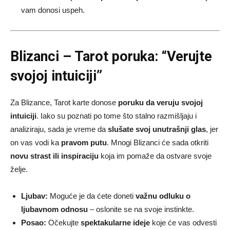
vam donosi uspeh.
Blizanci – Tarot poruka: “Verujte
svojoj intuiciji”
Za Blizance, Tarot karte donose
poruku da veruju svojoj
intuiciji
. Iako su poznati po tome što stalno razmišljaju i
analiziraju, sada je vreme da
slušate svoj unutrašnji glas
, jer
on vas vodi ka
pravom putu
. Mnogi Blizanci će sada otkriti
novu strast ili inspiraciju
koja im pomaže da ostvare svoje
želje.
Ljubav:
Moguće je da ćete doneti
važnu odluku o
ljubavnom odnosu
– oslonite se na svoje instinkte.
Posao:
Očekujte
spektakularne ideje
koje će vas odvesti