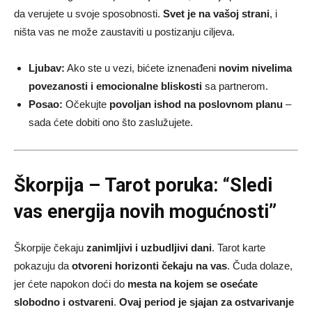
da verujete u svoje sposobnosti.
Svet je na vašoj strani
, i
ništa vas ne može zaustaviti u postizanju ciljeva.
Ljubav:
Ako ste u vezi, bićete iznenađeni
novim nivelima
povezanosti i emocionalne bliskosti
sa partnerom.
Posao:
Očekujte
povoljan ishod na poslovnom planu
–
sada ćete dobiti ono što zaslužujete.
Škorpija – Tarot poruka: “Sledi
vas energija novih mogućnosti”
Škorpije čekaju
zanimljivi i uzbudljivi dani
. Tarot karte
pokazuju da
otvoreni horizonti čekaju na vas
. Čuda dolaze,
jer ćete napokon doći do
mesta na kojem se osećate
slobodno i ostvareni
.
Ovaj period je sjajan za ostvarivanje