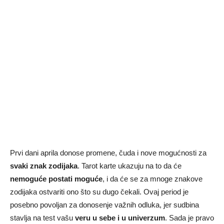
Prvi dani aprila donose promene, čuda i nove mogućnosti za
svaki znak zodijaka
. Tarot karte ukazuju na to da će
nemoguće postati moguće
, i da će se za mnoge znakove
zodijaka ostvariti ono što su dugo čekali. Ovaj period je
posebno povoljan za donosenje važnih odluka, jer sudbina
stavlja na test vašu
veru u sebe i u univerzum
. Sada je pravo