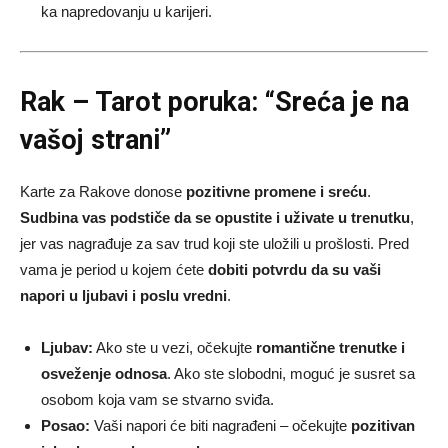
ka napredovanju u karijeri.
Rak – Tarot poruka: “Sreća je na
vašoj strani”
Karte za Rakove donose
pozitivne promene i sreću
.
Sudbina vas podstiče da se opustite i uživate u trenutku
,
jer vas nagrađuje za sav trud koji ste uložili u prošlosti. Pred
vama je period u kojem ćete
dobiti potvrdu da su vaši
napori u ljubavi i poslu vredni
.
Ljubav:
Ako ste u vezi, očekujte
romantične trenutke i
osveženje odnosa
. Ako ste slobodni, moguć je susret sa
osobom koja vam se stvarno sviđa.
Posao:
Vaši napori će biti nagrađeni – očekujte
pozitivan