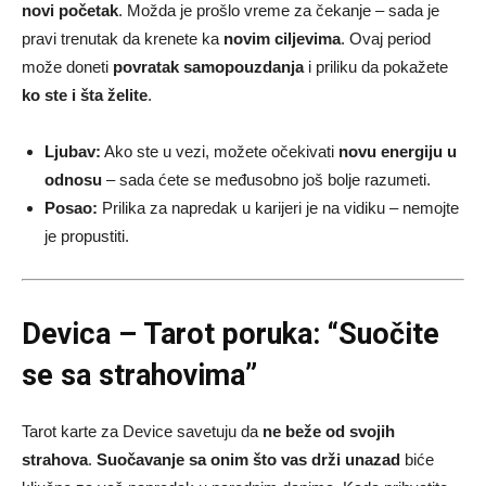
novi početak
. Možda je prošlo vreme za čekanje – sada je
pravi trenutak da krenete ka
novim ciljevima
. Ovaj period
može doneti
povratak samopouzdanja
i priliku da pokažete
ko ste i šta želite
.
Ljubav:
Ako ste u vezi, možete očekivati
novu energiju u
odnosu
– sada ćete se međusobno još bolje razumeti.
Posao:
Prilika za napredak u karijeri je na vidiku – nemojte
je propustiti.
Devica – Tarot poruka: “Suočite
se sa strahovima”
Tarot karte za Device savetuju da
ne beže od svojih
strahova
.
Suočavanje sa onim što vas drži unazad
biće