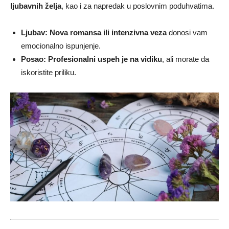
ljubavnih želja
, kao i za napredak u poslovnim poduhvatima.
Ljubav:
Nova romansa ili intenzivna veza
donosi vam
emocionalno ispunjenje.
Posao:
Profesionalni uspeh je na vidiku
, ali morate da
iskoristite priliku.