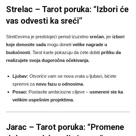
Strelac – Tarot poruka: “Izbori će
vas odvesti ka sreći”
Strelčevima je predstojeći period izuzetno
srećan
, jer
izbori
koje donosite sada
mogu doneti
velike nagrade u
budućnosti
. Tarot karte pokazuju da ćete dobiti
priliku da
realizujete svoja dugoročna očekivanja
.
Ljubav:
Otvoriće vam se nova vrata u ljubavi, bićete
spremni za
novu fazu u odnosima
.
Posao:
Postavite ambiciozne ciljeve –
usmereni ste ka
velikim uspešnim projektima
.
Jarac – Tarot poruka: “Promene