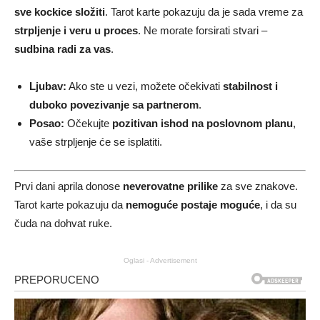
sve kockice složiti
. Tarot karte pokazuju da je sada vreme za
strpljenje i veru u proces
. Ne morate forsirati stvari –
sudbina radi za vas
.
Ljubav:
Ako ste u vezi, možete očekivati
stabilnost i
duboko povezivanje sa partnerom
.
Posao:
Očekujte
pozitivan ishod na poslovnom planu
,
vaše strpljenje će se isplatiti.
Prvi dani aprila donose
neverovatne prilike
za sve znakove.
Tarot karte pokazuju da
nemoguće postaje moguće
, i da su
čuda na dohvat ruke.
Oglasi - Advertisement