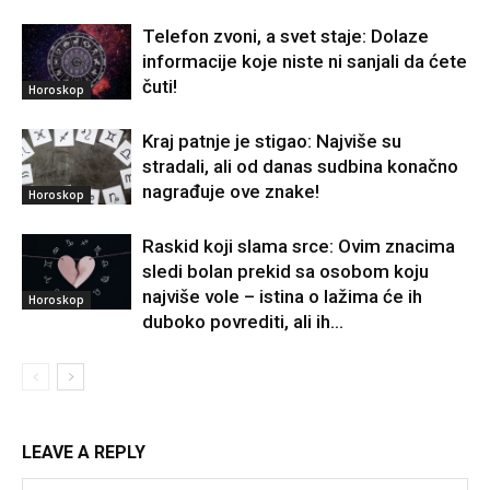
Telefon zvoni, a svet staje: Dolaze
informacije koje niste ni sanjali da ćete
čuti!
Horoskop
Kraj patnje je stigao: Najviše su
stradali, ali od danas sudbina konačno
nagrađuje ove znake!
Horoskop
Raskid koji slama srce: Ovim znacima
sledi bolan prekid sa osobom koju
najviše vole – istina o lažima će ih
Horoskop
duboko povrediti, ali ih...
LEAVE A REPLY