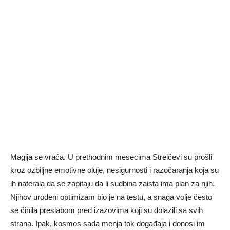
Magija se vraća. U prethodnim mesecima Strelčevi su prošli
kroz ozbiljne emotivne oluje, nesigurnosti i razočaranja koja su
ih naterala da se zapitaju da li sudbina zaista ima plan za njih.
Njihov urođeni optimizam bio je na testu, a snaga volje često
se činila preslabom pred izazovima koji su dolazili sa svih
strana. Ipak, kosmos sada menja tok događaja i donosi im