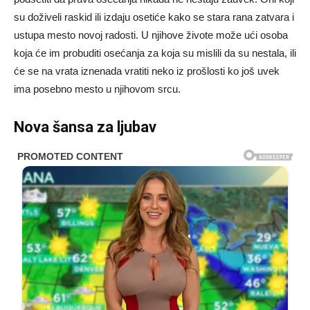
su doživeli raskid ili izdaju osetiće kako se stara rana zatvara i
ustupa mesto novoj radosti. U njihove živote može ući osoba
koja će im probuditi osećanja za koja su mislili da su nestala, ili
će se na vrata iznenada vratiti neko iz prošlosti ko još uvek
ima posebno mesto u njihovom srcu.
Nova šansa za ljubav