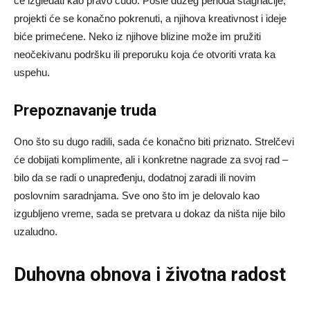
će izgledati kao pravo čudo. Posle dužeg perioda stagnacije,
projekti će se konačno pokrenuti, a njihova kreativnost i ideje
biće primećene. Neko iz njihove blizine može im pružiti
neočekivanu podršku ili preporuku koja će otvoriti vrata ka
uspehu.
Prepoznavanje truda
Ono što su dugo radili, sada će konačno biti priznato. Strelčevi
će dobijati komplimente, ali i konkretne nagrade za svoj rad –
bilo da se radi o unapređenju, dodatnoj zaradi ili novim
poslovnim saradnjama. Sve ono što im je delovalo kao
izgubljeno vreme, sada se pretvara u dokaz da ništa nije bilo
uzaludno.
Duhovna obnova i životna radost