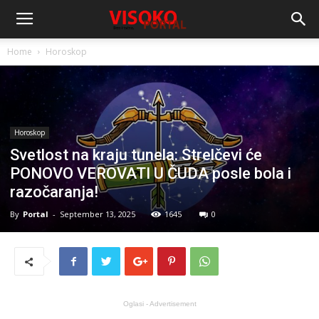
Home
Horoskop
Horoskop
Svetlost na kraju tunela: Strelčevi će
PONOVO VEROVATI U ČUDA posle bola i
razočaranja!
By
Portal
-
September 13, 2025
1645
0
Oglasi - Advertisement