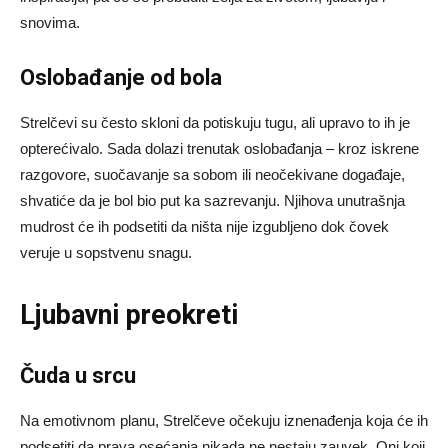
snovima.
Oslobađanje od bola
Strelčevi su često skloni da potiskuju tugu, ali upravo to ih je
opterećivalo. Sada dolazi trenutak oslobađanja – kroz iskrene
razgovore, suočavanje sa sobom ili neočekivane događaje,
shvatiće da je bol bio put ka sazrevanju. Njihova unutrašnja
mudrost će ih podsetiti da ništa nije izgubljeno dok čovek
veruje u sopstvenu snagu.
Ljubavni preokreti
Čuda u srcu
Na emotivnom planu, Strelčeve očekuju iznenađenja koja će ih
podsetiti da prava osećanja nikada ne nestaju zauvek. Oni koji