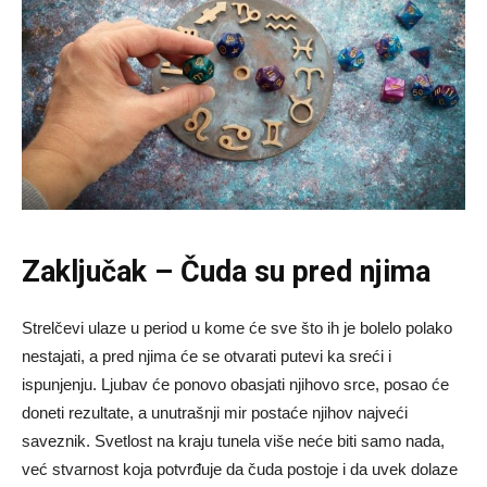
Zaključak – Čuda su pred njima
Strelčevi ulaze u period u kome će sve što ih je bolelo polako
nestajati, a pred njima će se otvarati putevi ka sreći i
ispunjenju. Ljubav će ponovo obasjati njihovo srce, posao će
doneti rezultate, a unutrašnji mir postaće njihov najveći
saveznik. Svetlost na kraju tunela više neće biti samo nada,
već stvarnost koja potvrđuje da čuda postoje i da uvek dolaze