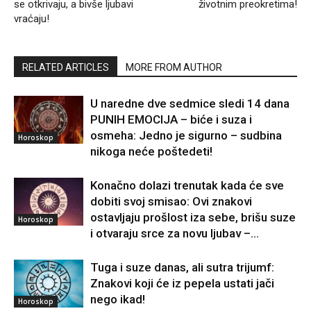
se otkrivaju, a bivše ljubavi
životnim preokretima!
vraćaju!
RELATED ARTICLES
MORE FROM AUTHOR
U naredne dve sedmice sledi 14 dana
PUNIH EMOCIJA – biće i suza i
osmeha: Jedno je sigurno – sudbina
Horoskop
nikoga neće poštedeti!
Konačno dolazi trenutak kada će sve
dobiti svoj smisao: Ovi znakovi
ostavljaju prošlost iza sebe, brišu suze
Horoskop
i otvaraju srce za novu ljubav –...
Tuga i suze danas, ali sutra trijumf:
Znakovi koji će iz pepela ustati jači
nego ikad!
Horoskop