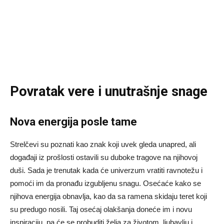
Povratak vere i unutrašnje snage
Nova energija posle tame
Strelčevi su poznati kao znak koji uvek gleda unapred, ali
događaji iz prošlosti ostavili su duboke tragove na njihovoj
duši. Sada je trenutak kada će univerzum vratiti ravnotežu i
pomoći im da pronađu izgubljenu snagu. Osećaće kako se
njihova energija obnavlja, kao da sa ramena skidaju teret koji
su predugo nosili. Taj osećaj olakšanja doneće im i novu
inspiraciju, pa će se probuditi želja za životom, ljubavlju i