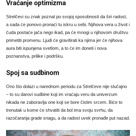
Vraćanje optimizma
Strelčevi su znak poznat po svojoj sposobnosti da širi radost,
a sada će ponovo pronaći tu iskru u sebi. Njihova vera u život i
čuda postaće jača nego ikad, pa će mnogi u njihovom društvu
primetiti promenu. Ljudi će gravitirati ka njima jer će njihova
aura biti ispunjena svetlom, a to će im doneti i nova
poznanstva, prilike i podršku.
Spoj sa sudbinom
Ono što dolazi u narednom periodu za Strelčeve nije slučajno
– to su darovi sudbine koji im vraćaju veru da univerzum
nikada ne zaboravlja one koji se bore čistim srcem. Biće to
trenutak u kome će shvatiti da bol ima svoju svrhu, da
razočaranja grade snagu, a da radost uvek pronađe put nazad.