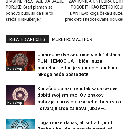
BIVŠI NE PRESTAJE DA ŠALJE
ZAVRŠNICA OKTOBRA ĆE IH
PORUKE: Stari plamen se
POGODITI KAO RETKO KOJI
ponovo budi, ali da li je to
DANI: Evo koga čekaju suze,
sreća ili iskušenje?
preokreti i neočekivane odluke!
RELATED ARTICLES
MORE FROM AUTHOR
U naredne dve sedmice sledi 14 dana
PUNIH EMOCIJA – biće i suza i
osmeha: Jedno je sigurno – sudbina
Horoskop
nikoga neće poštedeti!
Konačno dolazi trenutak kada će sve
dobiti svoj smisao: Ovi znakovi
ostavljaju prošlost iza sebe, brišu suze
Horoskop
i otvaraju srce za novu ljubav –...
Tuga i suze danas, ali sutra trijumf: