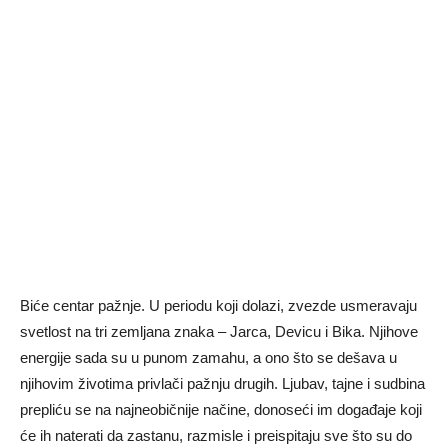
Biće centar pažnje. U periodu koji dolazi, zvezde usmeravaju
svetlost na tri zemljana znaka – Jarca, Devicu i Bika. Njihove
energije sada su u punom zamahu, a ono što se dešava u
njihovim životima privlači pažnju drugih. Ljubav, tajne i sudbina
prepliću se na najneobičnije načine, donoseći im događaje koji
će ih naterati da zastanu, razmisle i preispitaju sve što su do