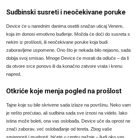
Sudbinski susreti i neočekivane poruke
Device će u narednim danima osetiti snažan uticaj Venere,
koja im donosi emotivno buđenje. Možda će doći do susreta s
nekim iz prošlosti, ili neočekivane poruke koja budi
zaboravljene uspomene. Ono što je nekada bilo nejasno, sada
dobija svoj smisao. Mnoge Device će morati da odluče – da li
da otvore srce ponovo ili da konačno zatvore vrata i krenu
napred.
Otkriće koje menja pogled na prošlost
Tajne koje su bile skrivene sada izlaze na površinu. Neko vam
je nešto prećutao, ali sudbina sada sve iznosi na videlo. Iako
istina može boleti, ona vas oslobađa. Device uče da oprost ne
znači zaborav, već oslobađanje od tereta. Zbog vaše
smirenosti i mudrosti, bićete u centru pažnje – ljudi oko vas