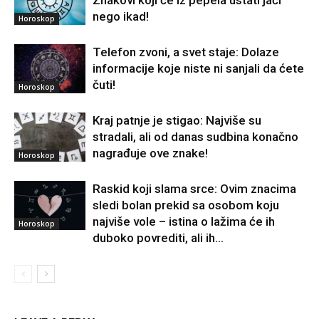
Znakovi koji će iz pepela ustati jači
nego ikad!
Horoskop
Telefon zvoni, a svet staje: Dolaze
informacije koje niste ni sanjali da ćete
čuti!
Horoskop
Kraj patnje je stigao: Najviše su
stradali, ali od danas sudbina konačno
nagrađuje ove znake!
Horoskop
Raskid koji slama srce: Ovim znacima
sledi bolan prekid sa osobom koju
najviše vole – istina o lažima će ih
Horoskop
duboko povrediti, ali ih...