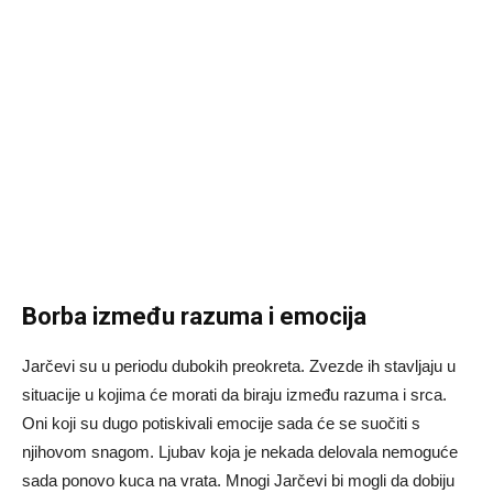
Borba između razuma i emocija
Jarčevi su u periodu dubokih preokreta. Zvezde ih stavljaju u
situacije u kojima će morati da biraju između razuma i srca.
Oni koji su dugo potiskivali emocije sada će se suočiti s
njihovom snagom. Ljubav koja je nekada delovala nemoguće
sada ponovo kuca na vrata. Mnogi Jarčevi bi mogli da dobiju