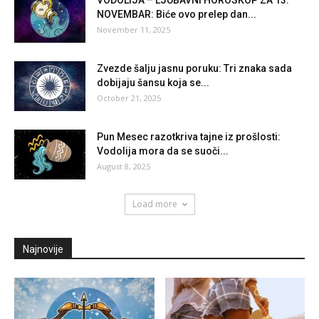
VODOLIJA – LJUBAVNI HOROSKOP ZA 13.
NOVEMBAR: Biće ovo prelep dan...
November 11, 2025
Zvezde šalju jasnu poruku: Tri znaka sada
dobijaju šansu koja se...
October 21, 2025
Pun Mesec razotkriva tajne iz prošlosti:
Vodolija mora da se suoči...
August 8, 2025
Load more
Najnovije