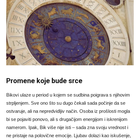
Promene koje bude srce
Bikovi ulaze u period u kojem se sudbina poigrava s njihovim
strpljenjem. Sve ono što su dugo čekali sada počinje da se
ostvaruje, ali na nepredvidljiv način. Osoba iz prošlosti mogla
bi se pojaviti ponovo, ali s drugačijom energijom i iskrenijom
namerom. Ipak, Bik više nije isti – sada zna svoju vrednost i
ne pristaje na polovične emocije. Ljubav dolazi kao iskušenje,