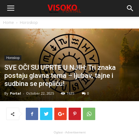
Home
Horoskop
Horoskop
SVE OČI SU UPRTE U NJIH: Tri znaka
postaju glavna tema – ljubav, tajne i
sudbina se prepliću!
By
Portal
-
October 22, 2025
1635
0
Oglasi - Advertisement