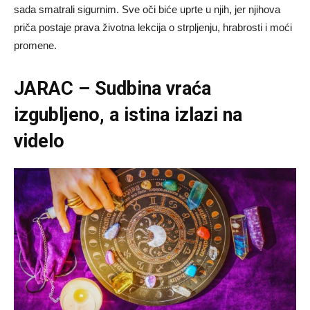
sada smatrali sigurnim. Sve oči biće uprte u njih, jer njihova
priča postaje prava životna lekcija o strpljenju, hrabrosti i moći
promene.
JARAC – Sudbina vraća
izgubljeno, a istina izlazi na
videlo