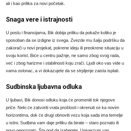
ali i kao prilika za novi početak.
Snaga vere i istrajnosti
U poslu i finansijama, Bik dobija priliku da pokaže koliko je
sposoban da se izdigne iz svega. Zvezde mu šalju podršku da
zakorači u novi projekat, pokrene ideju ili preokrene situaciju u
svoju korist. Biće u centru pažnje, ne samo zbog svog rada,
već i zbog harizme i stabilnosti koju zrači. Ljudi oko vas vide u
vama oslonac, a vi dokazujete da se strpljenje zaista isplati.
Sudbinska ljubavna odluka
U ljubavi, Bik donosi odluku koja će promeniti tok njegove
priče. Neki će zatvoriti vrata prošlosti i okrenuti se ka novim
horizontima, dok će drugi obnoviti vezu koja sada ima temelje
u istini. Sudbina vam daje priliku da birate – staro poznato ili
novo nepoznato. Šta god da izaberete, Univerzum vas