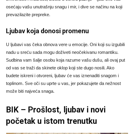
osećaju vašu unutrašnju snagu i mir, i dive se načinu na koji
prevazilazite prepreke.
Ljubav koja donosi promenu
U ljubavi vas čeka obnova vere u emocije. Oni koji su izgubili
nadu u sreću sada mogu doživeti neočekivanu romantiku.
Sudbina vam šalje osobu koja razume vašu dušu, ali ovaj put
od vas se traži da skinete oklop koji ste dugo nosili. Ako
budete iskreni i otvoreni, ljubav će vas iznenaditi snagom i
toplinom. Sve oči su uprte u vas, jer pokazujete da nežnost
može biti najveća snaga.
BIK – Prošlost, ljubav i novi
početak u istom trenutku