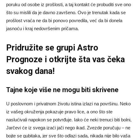
poruku od osobe iz prošlosti, a taj kontakt će probuditi sve ono
što su mislili da je davno završeno. Ovo je trenutak kada se
prošlost vraća ne da bi ponovo povredila, već da bi donela
jasnoću i kraj nedovršenim pričama.
Pridružite se grupi
Astro
Prognoze
i otkrijte šta vas čeka
svakog dana!
Tajne koje više ne mogu biti skrivene
U poslovnom i privatnom životu istina izlazi na površinu. Neko
iz vašeg okruženja pokazuje pravo lice, a ono što ste
naslućivali napokon se potvrđuje. Iako će neki trenuci biti bolni,
Jarčevi će iz svega izaći jači nego ikad. Zvezde poručuju – ne
bojte se gubitaka, jer sve što odlazi sada, nikada nije bilo vaša