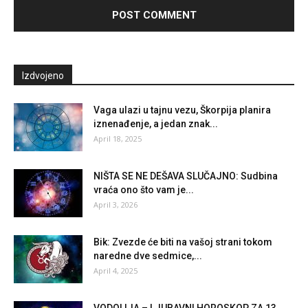
Izdvojeno
Vaga ulazi u tajnu vezu, Škorpija planira
iznenađenje, a jedan znak...
April 18, 2025
NIŠTA SE NE DEŠAVA SLUČAJNO: Sudbina
vraća ono što vam je...
April 3, 2026
Bik: Zvezde će biti na vašoj strani tokom
naredne dve sedmice,...
April 4, 2025