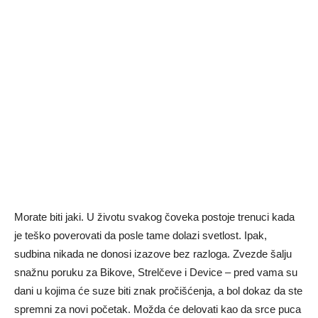
Morate biti jaki. U životu svakog čoveka postoje trenuci kada
je teško poverovati da posle tame dolazi svetlost. Ipak,
sudbina nikada ne donosi izazove bez razloga. Zvezde šalju
snažnu poruku za Bikove, Strelčeve i Device – pred vama su
dani u kojima će suze biti znak pročišćenja, a bol dokaz da ste
spremni za novi početak. Možda će delovati kao da srce puca