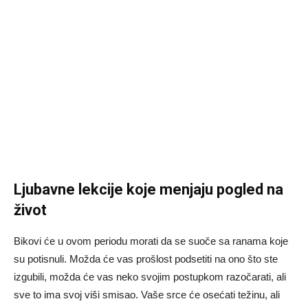
Ljubavne lekcije koje menjaju pogled na
život
Bikovi će u ovom periodu morati da se suoče sa ranama koje
su potisnuli. Možda će vas prošlost podsetiti na ono što ste
izgubili, možda će vas neko svojim postupkom razočarati, ali
sve to ima svoj viši smisao. Vaše srce će osećati težinu, ali