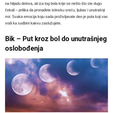
na hiljadu delova, ali iza tog bola krije se nešto što ste dugo
čekali – prilika da pronađete istinsku sreću, ljubav i unutrašnji
mir. Svaka emocija koju sada proživljavate deo je puta koji vas
vodi ka sudbini kakvu zaslužujete.
Bik – Put kroz bol do unutrašnjeg
oslobođenja