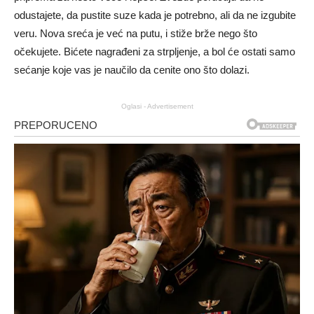
odustajete, da pustite suze kada je potrebno, ali da ne izgubite
veru. Nova sreća je već na putu, i stiže brže nego što
očekujete. Bićete nagrađeni za strpljenje, a bol će ostati samo
sećanje koje vas je naučilo da cenite ono što dolazi.
Oglasi - Advertisement