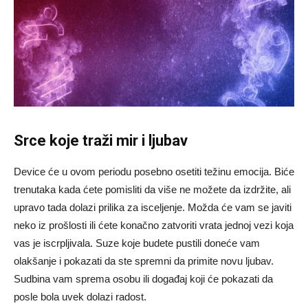
Srce koje traži mir i ljubav
Device će u ovom periodu posebno osetiti težinu emocija. Biće
trenutaka kada ćete pomisliti da više ne možete da izdržite, ali
upravo tada dolazi prilika za isceljenje. Možda će vam se javiti
neko iz prošlosti ili ćete konačno zatvoriti vrata jednoj vezi koja
vas je iscrpljivala. Suze koje budete pustili doneće vam
olakšanje i pokazati da ste spremni da primite novu ljubav.
Sudbina vam sprema osobu ili događaj koji će pokazati da
posle bola uvek dolazi radost.