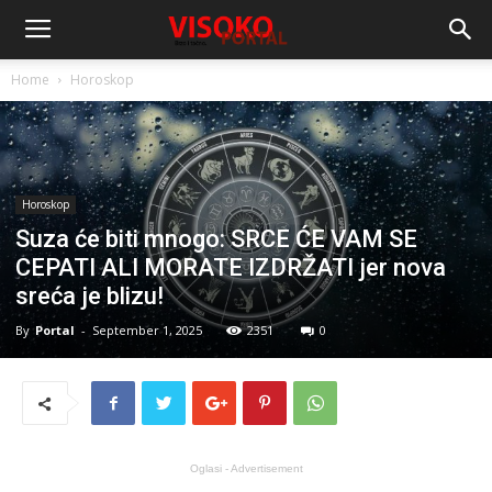
Home
Horoskop
Horoskop
Suza će biti mnogo: SRCE ĆE VAM SE
CEPATI ALI MORATE IZDRŽATI jer nova
sreća je blizu!
By
Portal
-
September 1, 2025
2351
0
Oglasi - Advertisement