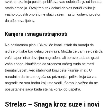
svaka suza koju pustite približava vas oslobađanju od lanaca
starih emocija. Ovaj trenutak dolazi da vas nauči koliko je
važno otpustiti ono što ne služi vašem rastu i ostaviti prostor
da uđe nova ljubav.
Karijera i snaga istrajnosti
Na poslovnom planu Bikovi će imati utisak da moraju da
izdrže pritiske koji deluju beskrajni. Možda će vam se činiti da
vaši napori nisu dovoljno nagrađeni, ali upravo tada se gradi
vaša snaga. Naučićete da vrednost vašeg truda ne meri
trenutni uspeh, već stabilnost koju ćete kasnije imati. U
narednim danima moguća su priznanja i prilike koje će vas
nagraditi za svu borbu koju ste vodili. Samo je važno da ne
posustanete sada kada ste na korak do uspeha.
Strelac – Snaga kroz suze i novi