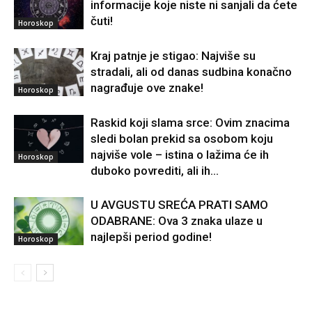
informacije koje niste ni sanjali da ćete
čuti!
Horoskop
Kraj patnje je stigao: Najviše su
stradali, ali od danas sudbina konačno
nagrađuje ove znake!
Horoskop
Raskid koji slama srce: Ovim znacima
sledi bolan prekid sa osobom koju
najviše vole – istina o lažima će ih
Horoskop
duboko povrediti, ali ih...
U AVGUSTU SREĆA PRATI SAMO
ODABRANE: Ova 3 znaka ulaze u
najlepši period godine!
Horoskop