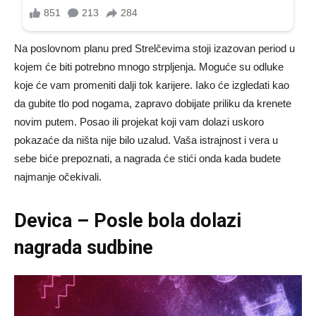
Na poslovnom planu pred Strelčevima stoji izazovan period u
kojem će biti potrebno mnogo strpljenja. Moguće su odluke
koje će vam promeniti dalji tok karijere. Iako će izgledati kao
da gubite tlo pod nogama, zapravo dobijate priliku da krenete
novim putem. Posao ili projekat koji vam dolazi uskoro
pokazaće da ništa nije bilo uzalud. Vaša istrajnost i vera u
sebe biće prepoznati, a nagrada će stići onda kada budete
najmanje očekivali.
Devica – Posle bola dolazi
nagrada sudbine