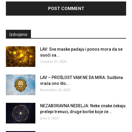
Izdvojeno
LAV: Sve maske padaju i ponos mora da se
suoči sa...
October 21, 2025
LAV – PROŠLOST VAM NE DA MIRA: Sudbina
vraća ono što...
November 24, 2025
NEZABORAVNA NEDELJA: Neke znake čekaju
prelepi trenuci, druge borbe koje će...
June 2, 2025