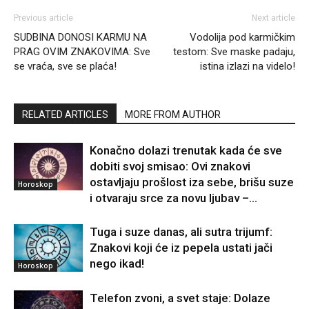
Previous article
Next article
SUDBINA DONOSI KARMU NA
Vodolija pod karmičkim
PRAG OVIM ZNAKOVIMA: Sve
testom: Sve maske padaju,
se vraća, sve se plaća!
istina izlazi na videlo!
RELATED ARTICLES
MORE FROM AUTHOR
Konačno dolazi trenutak kada će sve
dobiti svoj smisao: Ovi znakovi
ostavljaju prošlost iza sebe, brišu suze
Horoskop
i otvaraju srce za novu ljubav –...
Tuga i suze danas, ali sutra trijumf:
Znakovi koji će iz pepela ustati jači
nego ikad!
Horoskop
Telefon zvoni, a svet staje: Dolaze