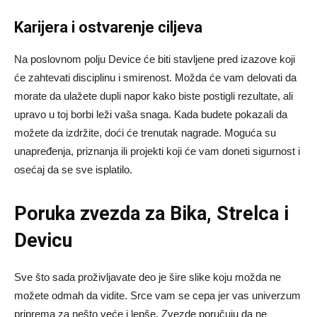
Karijera i ostvarenje ciljeva
Na poslovnom polju Device će biti stavljene pred izazove koji
će zahtevati disciplinu i smirenost. Možda će vam delovati da
morate da ulažete dupli napor kako biste postigli rezultate, ali
upravo u toj borbi leži vaša snaga. Kada budete pokazali da
možete da izdržite, doći će trenutak nagrade. Moguća su
unapređenja, priznanja ili projekti koji će vam doneti sigurnost i
osećaj da se sve isplatilo.
Poruka zvezda za Bika, Strelca i
Devicu
Sve što sada proživljavate deo je šire slike koju možda ne
možete odmah da vidite. Srce vam se cepa jer vas univerzum
priprema za nešto veće i lepše. Zvezde poručuju da ne