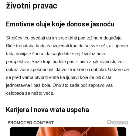
životni pravac
Emotivne oluje koje donose jasnoću
Strelčevi će osećati da im srce drhti pod težinom događaja.
Biće trenutaka kada će izgledati kao da se sve ruši, ali upravo
tada dobijate šansu da sagledate svoj život iz nove
perspektive. Suze koje budete pustili nisu znak slabosti, već
dokaz vaše sposobnosti da volite iskreno i duboko. Uskoro će
se pred vama otvoriti vrata ka ljubavi koja će biti čista,
jednostavna i bez bola. Ono što sada boli zapravo vas
oslobađa za nešto veće.
Karijera i nova vrata uspeha