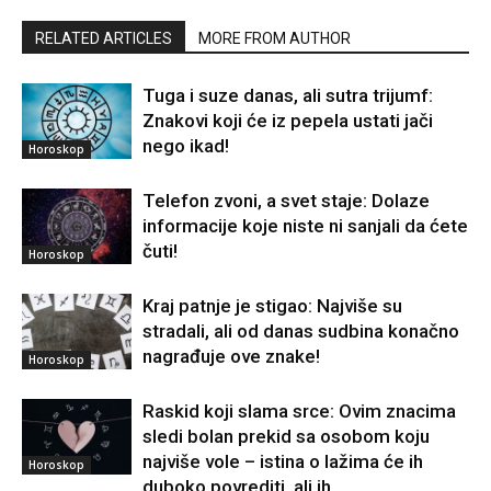
RELATED ARTICLES
MORE FROM AUTHOR
Tuga i suze danas, ali sutra trijumf:
Znakovi koji će iz pepela ustati jači
nego ikad!
Horoskop
Telefon zvoni, a svet staje: Dolaze
informacije koje niste ni sanjali da ćete
čuti!
Horoskop
Kraj patnje je stigao: Najviše su
stradali, ali od danas sudbina konačno
nagrađuje ove znake!
Horoskop
Raskid koji slama srce: Ovim znacima
sledi bolan prekid sa osobom koju
najviše vole – istina o lažima će ih
Horoskop
duboko povrediti, ali ih...