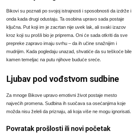
Bikovi su poznati po svojoj istrajnosti i sposobnosti da izdrže i
onda kada drugi odustaju. Ta osobina upravo sada postaje
ključna. Put koji im je zacrtan nije uvek lak, ali svaki izazov
kroz koji su prošli bio je priprema. Oni će sada otkriti da sve
prepreke zapravo imaju svrhu – da ih učine snažnijim i
mudrijim. Kada pogledaju unazad, shvatiće da su teškoće bile
kamen temeljac na putu njihove buduće sreće.
Ljubav pod vođstvom sudbine
Za mnoge Bikove upravo emotivni život postaje mesto
najvećih promena. Sudbina ih suočava sa osećanjima koje
možda nisu želeli da priznaju, ali koja više ne mogu ignorisati.
Povratak prošlosti ili novi početak