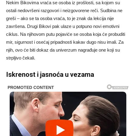
Nekim Bikovima vraća se osoba iz prošlosti, sa kojom su
ostali nedovršeni razgovori i neizgovorene reči. Sudbina ne
greši – ako se ta osoba vraća, to je znak da lekcija nije
završena. Drugi Bikovi pak ulaze u potpuno novi emotivni
ciklus. Na njihovom putu pojaviće se osoba koja će probuditi
mir, sigurnost i osećaj pripadnosti kakav dugo nisu imali. Za
njih, ovo će biti dokaz da univerzum nagrađuje one koji su
strpljivo čekali.
Iskrenost i jasnoća u vezama