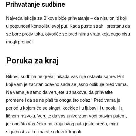
Prihvatanje sudbine
Najveća lekcija za Bikove biće prihvatanje – da nisu oni ti koji
u potpunosti kontrolišu svoj put. Kada puste strah i prestanu da
se bore protiv toka, otvoriće se pred njima vrata koja dugo nisu
mogli pronaći.
Poruka za kraj
Bikovi, sudbina ne greši i nikada vas nije ostavila same. Put
koji vam je zacrtan odavno sada se jasno oblikuje pred vama.
Na vama je samo da verujete u znakove, da prihvatite
promene i da se ne plašite onoga što dolazi. Pred vama je
period u kojem će se slagati kockice i u ljubavi, i u poslu, i u
ličnom razvoju. Verujte da vas univerzum vodi pravim putem,
jer ono što vas čeka na kraju ovog puta jeste sreća, mir i
sigurnost za kojima ste oduvek tragali.