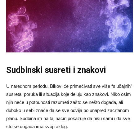
Sudbinski susreti i znakovi
U narednom periodu, Bikovi će primećivati sve više “slučajnih”
susreta, poruka ili situacija koje deluju kao znakovi. Niko osim
njih neće u potpunosti razumeti zašto se nešto događa, ali
duboko u sebi znaće da se sve odvija po unapred zacrtanom
planu. Sudbina im na taj način pokazuje da nisu sami i da sve
što se događa ima svoj razlog.