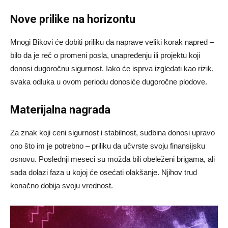
Nove prilike na horizontu
Mnogi Bikovi će dobiti priliku da naprave veliki korak napred –
bilo da je reč o promeni posla, unapređenju ili projektu koji
donosi dugoročnu sigurnost. Iako će isprva izgledati kao rizik,
svaka odluka u ovom periodu donosiće dugoročne plodove.
Materijalna nagrada
Za znak koji ceni sigurnost i stabilnost, sudbina donosi upravo
ono što im je potrebno – priliku da učvrste svoju finansijsku
osnovu. Poslednji meseci su možda bili obeleženi brigama, ali
sada dolazi faza u kojoj će osećati olakšanje. Njihov trud
konačno dobija svoju vrednost.