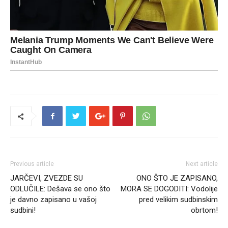
Previous article
Next article
JARČEVI, ZVEZDE SU
ONO ŠTO JE ZAPISANO,
ODLUČILE: Dešava se ono što
MORA SE DOGODITI: Vodolije
je davno zapisano u vašoj
pred velikim sudbinskim
sudbini!
obrtom!