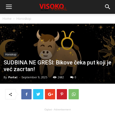
Home
Horoskop
Horoskop
SUDBINA NE GREŠI: Bikove čeka put koji je
već zacrtan!
By
Portal
-
September 9, 2025
2682
0
Oglasi - Advertisement