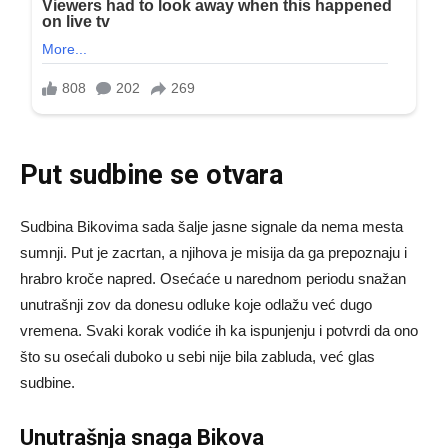
Put sudbine se otvara
Sudbina Bikovima sada šalje jasne signale da nema mesta
sumnji. Put je zacrtan, a njihova je misija da ga prepoznaju i
hrabro kroče napred. Osećaće u narednom periodu snažan
unutrašnji zov da donesu odluke koje odlažu već dugo
vremena. Svaki korak vodiće ih ka ispunjenju i potvrdi da ono
što su osećali duboko u sebi nije bila zabluda, već glas
sudbine.
Unutrašnja snaga Bikova