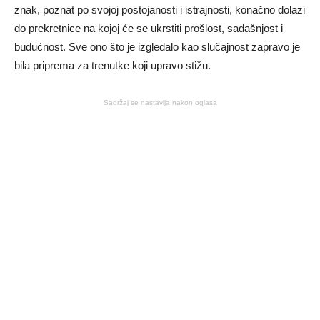
znak, poznat po svojoj postojanosti i istrajnosti, konačno dolazi
do prekretnice na kojoj će se ukrstiti prošlost, sadašnjost i
budućnost. Sve ono što je izgledalo kao slučajnost zapravo je
bila priprema za trenutke koji upravo stižu.
Sadržaj se nastavlja nakon oglasa