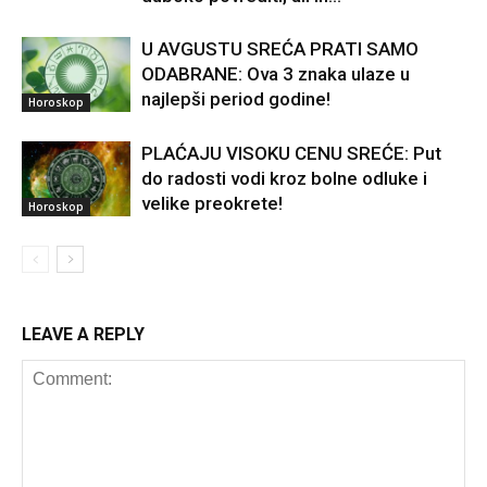
U AVGUSTU SREĆA PRATI SAMO
ODABRANE: Ova 3 znaka ulaze u
najlepši period godine!
Horoskop
PLAĆAJU VISOKU CENU SREĆE: Put
do radosti vodi kroz bolne odluke i
velike preokrete!
Horoskop
LEAVE A REPLY