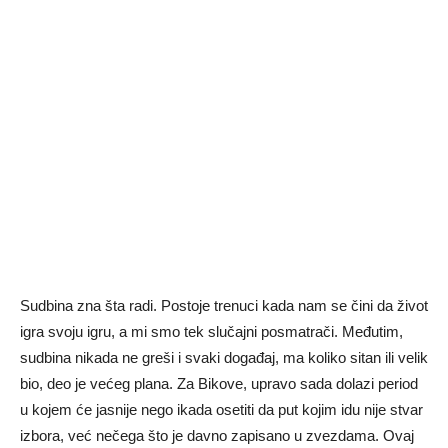
Sudbina zna šta radi. Postoje trenuci kada nam se čini da život
igra svoju igru, a mi smo tek slučajni posmatrači. Međutim,
sudbina nikada ne greši i svaki događaj, ma koliko sitan ili velik
bio, deo je većeg plana. Za Bikove, upravo sada dolazi period
u kojem će jasnije nego ikada osetiti da put kojim idu nije stvar
izbora, već nečega što je davno zapisano u zvezdama. Ovaj