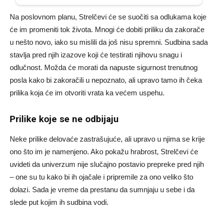
Na poslovnom planu, Strelčevi će se suočiti sa odlukama koje
će im promeniti tok života. Mnogi će dobiti priliku da zakorače
u nešto novo, iako su mislili da još nisu spremni. Sudbina sada
stavlja pred njih izazove koji će testirati njihovu snagu i
odlučnost. Možda će morati da napuste sigurnost trenutnog
posla kako bi zakoračili u nepoznato, ali upravo tamo ih čeka
prilika koja će im otvoriti vrata ka većem uspehu.
Prilike koje se ne odbijaju
Neke prilike delovaće zastrašujuće, ali upravo u njima se krije
ono što im je namenjeno. Ako pokažu hrabrost, Strelčevi će
uvideti da univerzum nije slučajno postavio prepreke pred njih
– one su tu kako bi ih ojačale i pripremile za ono veliko što
dolazi. Sada je vreme da prestanu da sumnjaju u sebe i da
slede put kojim ih sudbina vodi.