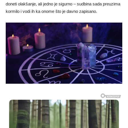
doneti olakšanje, ali jedno je sigurno – sudbina sada preuzima
kormilo i vodi ih ka onome što je davno zapisano.