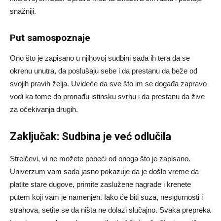
snažniji.
Put samospoznaje
Ono što je zapisano u njihovoj sudbini sada ih tera da se
okrenu unutra, da poslušaju sebe i da prestanu da beže od
svojih pravih želja. Uvideće da sve što im se događa zapravo
vodi ka tome da pronađu istinsku svrhu i da prestanu da žive
za očekivanja drugih.
Zaključak: Sudbina je već odlučila
Strelčevi, vi ne možete pobeći od onoga što je zapisano.
Univerzum vam sada jasno pokazuje da je došlo vreme da
platite stare dugove, primite zaslužene nagrade i krenete
putem koji vam je namenjen. Iako će biti suza, nesigurnosti i
strahova, setite se da ništa ne dolazi slučajno. Svaka prepreka