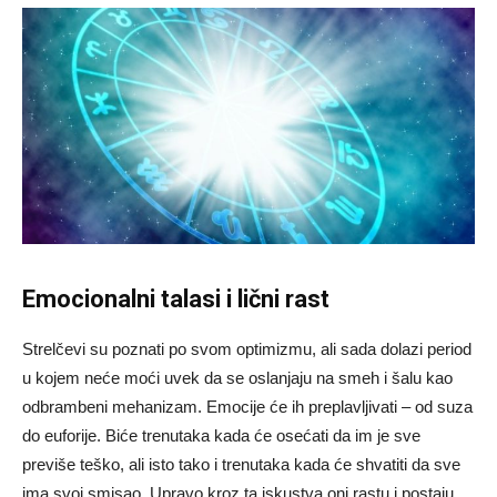
Emocionalni talasi i lični rast
Strelčevi su poznati po svom optimizmu, ali sada dolazi period
u kojem neće moći uvek da se oslanjaju na smeh i šalu kao
odbrambeni mehanizam. Emocije će ih preplavljivati – od suza
do euforije. Biće trenutaka kada će osećati da im je sve
previše teško, ali isto tako i trenutaka kada će shvatiti da sve
ima svoj smisao. Upravo kroz ta iskustva oni rastu i postaju