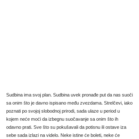
Sudbina ima svoj plan. Sudbina uvek pronađe put da nas suoči
sa onim što je davno ispisano među zvezdama. Strelčevi, iako
poznati po svojoj slobodnoj prirodi, sada ulaze u period u
kojem neće moći da izbegnu suočavanje sa onim što ih
odavno prati. Sve što su pokušavali da potisnu ili ostave iza
sebe sada izlazi na videlo. Neke istine će boleti, neke će