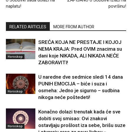
U SUDBINI sada dolazi na
ZAPISANO U SUDBINI izlazi na
naplatu!
površinu!
RELATED ARTICLES
MORE FROM AUTHOR
SREĆA KOJA NE PRESTAJE I KOJOJ
NEMA KRAJA: Pred OVIM znacima su
dani koje NIKADA, ALI NIKADA NEĆE
Horoskop
ZABORAVITI!
U naredne dve sedmice sledi 14 dana
PUNIH EMOCIJA – biće i suza i
osmeha: Jedno je sigurno – sudbina
Horoskop
nikoga neće poštedeti!
Konačno dolazi trenutak kada će sve
dobiti svoj smisao: Ovi znakovi
ostavljaju prošlost iza sebe, brišu suze
Horoskop