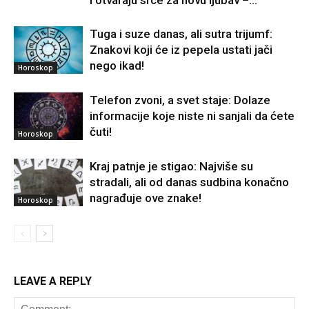
i otvaraju srce za novu ljubav –...
Tuga i suze danas, ali sutra trijumf:
Znakovi koji će iz pepela ustati jači
nego ikad!
Horoskop
Telefon zvoni, a svet staje: Dolaze
informacije koje niste ni sanjali da ćete
čuti!
Horoskop
Kraj patnje je stigao: Najviše su
stradali, ali od danas sudbina konačno
nagrađuje ove znake!
Horoskop
LEAVE A REPLY