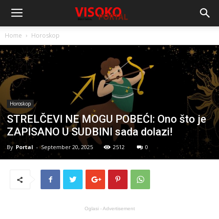
Home
Horoskop
Horoskop
STRELČEVI NE MOGU POBEĆI: Ono što je
ZAPISANO U SUDBINI sada dolazi!
By
Portal
-
September 20, 2025
2512
0
Oglasi - Advertisement