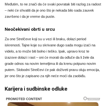
Međutim, to ne znači da će svaki povratak biti razlog za radost
– neki će shvatiti da je ono što je nekada bilo sada zauvek
završeno i da je vreme da puste.
Neočekivani obrti u srcu
Za one Strelčeve koji su u vezi ili braku, dolazi period
iskrenosti. Tajne koje su skrivane dugo sada mogu izaći na
videlo, a to može biti bolno i teško. Ipak, upravo kroz te
izazove dolazi i rast – oni će morati da odluče da li žele da
grade odnos na novim temeljima ili da krenu potpuno novim
putem. Slobodni Strelčevi će pak doživeti pravu oluju emocija,
jer ono što je zapisano za njih neće moći da zaobiđu.
Karijera i sudbinske odluke