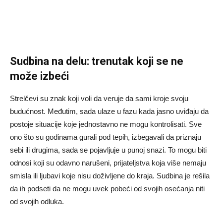
Sudbina na delu: trenutak koji se ne
može izbeći
Strelčevi su znak koji voli da veruje da sami kroje svoju
budućnost. Međutim, sada ulaze u fazu kada jasno uviđaju da
postoje situacije koje jednostavno ne mogu kontrolisati. Sve
ono što su godinama gurali pod tepih, izbegavali da priznaju
sebi ili drugima, sada se pojavljuje u punoj snazi. To mogu biti
odnosi koji su odavno narušeni, prijateljstva koja više nemaju
smisla ili ljubavi koje nisu doživljene do kraja. Sudbina je rešila
da ih podseti da ne mogu uvek pobeći od svojih osećanja niti
od svojih odluka.