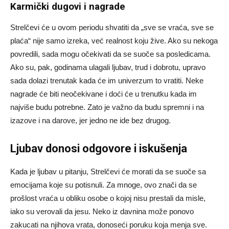
Karmički dugovi i nagrade
Strelčevi će u ovom periodu shvatiti da „sve se vraća, sve se
plaća“ nije samo izreka, već realnost koju žive. Ako su nekoga
povredili, sada mogu očekivati da se suoče sa posledicama.
Ako su, pak, godinama ulagali ljubav, trud i dobrotu, upravo
sada dolazi trenutak kada će im univerzum to vratiti. Neke
nagrade će biti neočekivane i doći će u trenutku kada im
najviše budu potrebne. Zato je važno da budu spremni i na
izazove i na darove, jer jedno ne ide bez drugog.
Ljubav donosi odgovore i iskušenja
Kada je ljubav u pitanju, Strelčevi će morati da se suoče sa
emocijama koje su potisnuli. Za mnoge, ovo znači da se
prošlost vraća u obliku osobe o kojoj nisu prestali da misle,
iako su verovali da jesu. Neko iz davnina može ponovo
zakucati na njihova vrata, donoseći poruku koja menja sve.