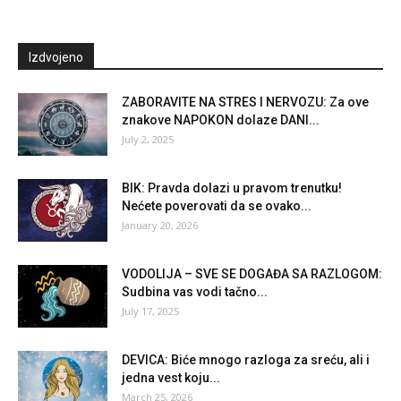
Izdvojeno
ZABORAVITE NA STRES I NERVOZU: Za ove
znakove NAPOKON dolaze DANI...
July 2, 2025
BIK: Pravda dolazi u pravom trenutku!
Nećete poverovati da se ovako...
January 20, 2026
VODOLIJA – SVE SE DOGAĐA SA RAZLOGOM:
Sudbina vas vodi tačno...
July 17, 2025
DEVICA: Biće mnogo razloga za sreću, ali i
jedna vest koju...
March 25, 2026