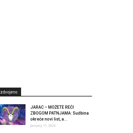
Izdvojeno
JARAC – MOŽETE REĆI
ZBOGOM PATNJAMA: Sudbina
okreće novi list, a...
January 11, 2026