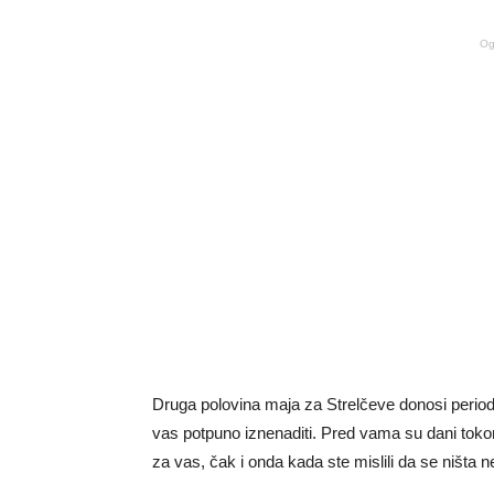
Og
Druga polovina maja za Strelčeve donosi period 
vas potpuno iznenaditi. Pred vama su dani toko
za vas, čak i onda kada ste mislili da se ništa 