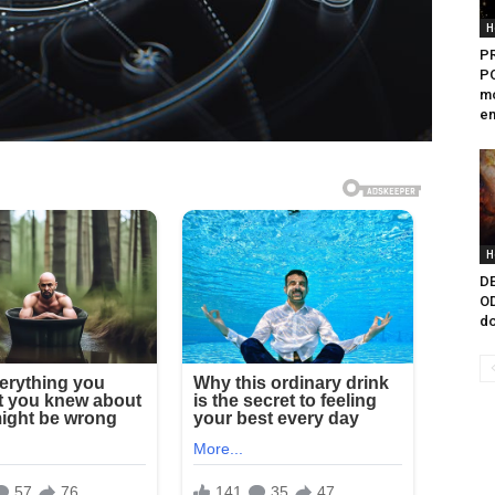
H
P
PO
mo
em
H
D
OD
do