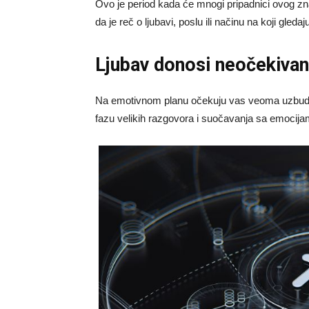
Ovo je period kada će mnogi pripadnici ovog zn
da je reč o ljubavi, poslu ili načinu na koji gledaj
Ljubav donosi neočekivan
Na emotivnom planu očekuju vas veoma uzbudlji
fazu velikih razgovora i suočavanja sa emocijam