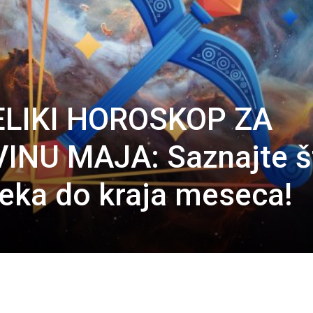
ELIKI HOROSKOP ZA
NU MAJA: Saznajte š
čeka do kraja meseca!