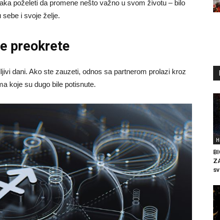
aka poželeti da promene nešto važno u svom životu – bilo
u sebe i svoje želje.
e preokrete
vi dani. Ako ste zauzeti, odnos sa partnerom prolazi kroz
a koje su dugo bile potisnute.
H
BI
Z
sv