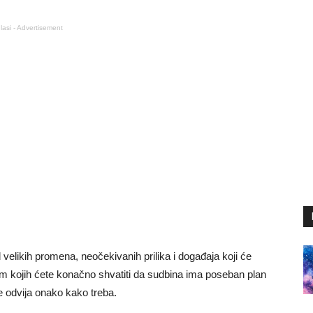
lasi - Advertisement
velikih promena, neočekivanih prilika i događaja koji će
m kojih ćete konačno shvatiti da sudbina ima poseban plan
ne odvija onako kako treba.