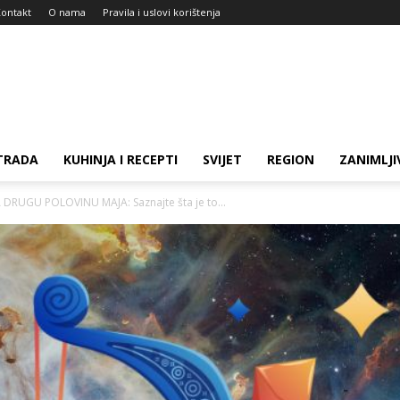
ontakt
O nama
Pravila i uslovi korištenja
TRADA
KUHINJA I RECEPTI
SVIJET
REGION
ZANIMLJI
DRUGU POLOVINU MAJA: Saznajte šta je to...