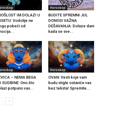
oroskop
Horoskop
ROŠLOST IM DOLAZI U
BUDITE SPREMNI JUL
SETU: Vodolije ne
DONOSI VAŽNA
gu pobeći od
DEŠAVANJA: Dolaze dani
ocija...
kada se sve...
oroskop
Horoskop
EVICA – NEMA BEGA
OVAN: Vesti koje vam
 SUDBINE: Ono što
budu stigle ostaviće vas
lazi potpuno vas...
bez teksta! Spremite...