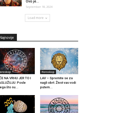
Ovo je...
September 18, 2024
Load more
Najnovije
oroskop
Horoskop
ĆE NA VRHU JER TO I
LAV – Spremite se za
ASLUŽUJU: Posle
nagli obrt: Život vas vodi
ega što su...
putem...