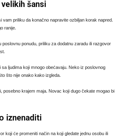
velikih šansi
 vam priliku da konačno napravite ozbiljan korak napred.
o ranije.
u poslovnu ponudu, priliku za dodatnu zaradu ili razgovor
st.
i sa ljudima koji mnogo obećavaju. Neko iz poslovnog
to što nije onako kako izgleda.
ati, posebno krajem maja. Novac koji dugo čekate mogao bi
o iznenaditi
r koji će promeniti način na koji gledate jednu osobu ili