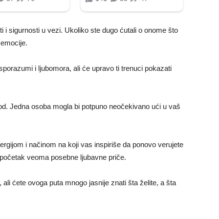
i i sigurnosti u vezi. Ukoliko ste dugo ćutali o onome što
 emocije.
orazumi i ljubomora, ali će upravo ti trenuci pokazati
iod. Jedna osoba mogla bi potpuno neočekivano ući u vaš
ergijom i načinom na koji vas inspiriše da ponovo verujete
 početak veoma posebne ljubavne priče.
 ali ćete ovoga puta mnogo jasnije znati šta želite, a šta