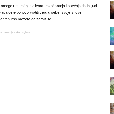
 mnogo unutrašnjih dilema, razočaranja i osećaja da ih ljudi
ada ćete ponovo vratiti veru u sebe, svoje snove i
 trenutno možete da zamislite.
se nastavlja nakon oglasa