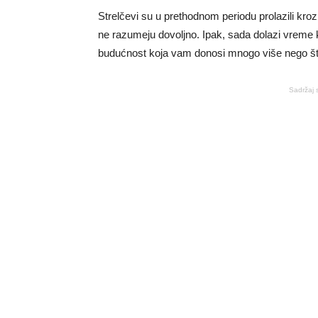
Strelčevi su u prethodnom periodu prolazili kroz
ne razumeju dovoljno. Ipak, sada dolazi vreme k
budućnost koja vam donosi mnogo više nego što
Sadržaj 