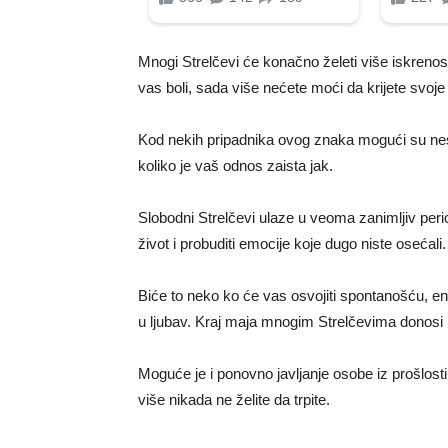
Mnogi Strelčevi će konačno želeti više iskrenost
vas boli, sada više nećete moći da krijete svoje
Kod nekih pripadnika ovog znaka mogući su nesp
koliko je vaš odnos zaista jak.
Slobodni Strelčevi ulaze u veoma zanimljiv per
život i probuditi emocije koje dugo niste osećali.
Biće to neko ko će vas osvojiti spontanošću, en
u ljubav. Kraj maja mnogim Strelčevima donosi
Moguće je i ponovno javljanje osobe iz prošlosti,
više nikada ne želite da trpite.