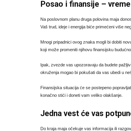
Posao i finansije – vreme 
Na poslovnom planu druga polovina maja donosi
Vaš trud, ideje i energija biće primećeni više neg
Mnogi pripadnici ovog znaka mogli bi dobiti nov
koji može promeniti njihovu finansijsku budućno
Ipak, zvezde vas upozoravaju da budete pažljiv
okruženja mogao bi pokušati da vas ubedi u neš
Finansijska situacija će se postepeno popravlj
konačno stići i doneti vam veliko olakšanje.
Jedna vest će vas potpun
Do kraja maja očekuje vas informacija ili razgovo