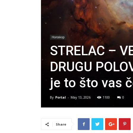
Horoskop
STRELAC – V
DRUGU POLOVI
je to što vas 
By
Portal
-
May 13, 2026
1100
0
Share