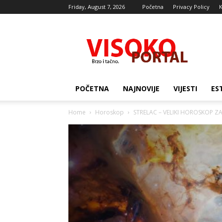
Friday, August 7, 2026
Početna
Privacy Policy
K
Visocki
portal
POČETNA
NAJNOVIJE
VIJESTI
ES
Home
Horoskop
STRELAC – VELIKI HOROSKOP ZA 