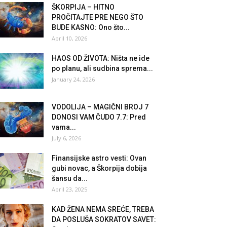
ŠKORPIJA – HITNO
PROČITAJTE PRE NEGO ŠTO
BUDE KASNO: Ono što...
April 10, 2026
HAOS OD ŽIVOTA: Ništa ne ide
po planu, ali sudbina sprema...
January 24, 2026
VODOLIJA – MAGIČNI BROJ 7
DONOSI VAM ČUDO 7.7: Pred
vama...
July 6, 2026
Finansijske astro vesti: Ovan
gubi novac, a Škorpija dobija
šansu da...
April 23, 2025
KAD ŽENA NEMA SREĆE, TREBA
DA POSLUŠA SOKRATOV SAVET: