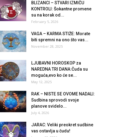
BLIZANCI – STVARI IZMIČU
KONTROLI: Šokantne promene
su na korak od...
February 5, 2026
VAGA – KARMA STIŽE: Morate
biti spremni na ono što vas...
November 28, 2025
LJUBAVNI HOROSKOP za
NAREDNA TRI DANA:Čuda su
moguća,evo ko će se...
May 12, 2025
RAK – NISTE SE OVOME NADALI:
Sudbina sprovodi svoje
planove svidelo...
July 4, 2026
JARAC: Veliki preokret sudbine
vas ostavlja u čudu!