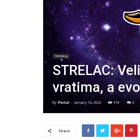
Horoskop
STRELAC: Veli
vratima, a evo
By
Portal
-
January 16, 2026
919
0
Share