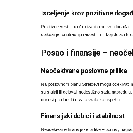
Isceljenje kroz pozitivne doga
Pozitivne vesti i neočekivani emotivni događaji
olakšanje, unutrašnju radost i mir koji dolazi kr
Posao i finansije – neoče
Neočekivane poslovne prilike
Na poslovnom planu Strelčevi mogu očekivati neo
su stajali ili delovali nedostižno sada napreduj
donosi prednost i otvara vrata ka uspehu.
Finansijski dobici i stabilnost
Neočekivane finansijske prilike – bonusi, nagrad