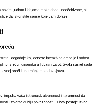
ma novim ljudima i idejama može doneti neočekivane, ali
tiče da iskoristite šanse koje vam dolaze.
ti
 sreća
rete i događaje koji donose intenzivne emocije i radost.
plinu, sreću i dinamiku u ljubavni život. Svaki susret sada
motivnoj sreći i unutrašnjem zadovoljstvu.
novi impuls. Vaša iskrenost, otvorenost i spremnost da
sti i stvorite dublju povezanost. Ljubav postaje izvor