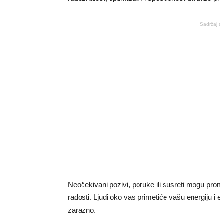
Sadržaj 
Neočekivani pozivi, poruke ili susreti mogu prom
radosti. Ljudi oko vas primetiće vašu energiju i 
zarazno.