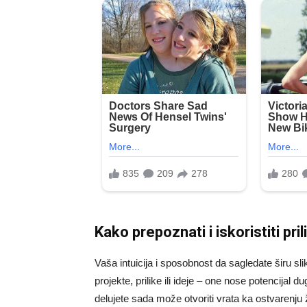
Kako prepoznati i iskoristiti pril
Vaša intuicija i sposobnost da sagledate širu 
projekte, prilike ili ideje – one nose potencijal 
delujete sada može otvoriti vrata ka ostvarenju 