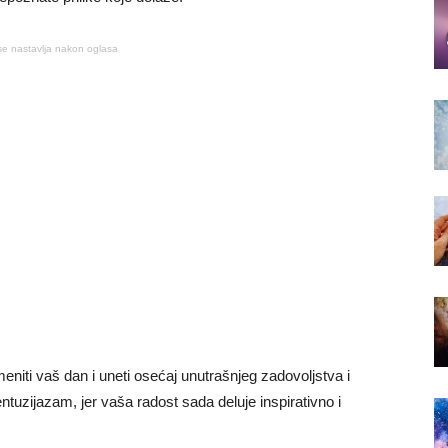
se nastavlja nakon oglasa
eniti vaš dan i uneti osećaj unutrašnjeg zadovoljstva i
entuzijazam, jer vaša radost sada deluje inspirativno i