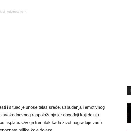
lasi - Advertisement
ti i situacije unose talas sreće, uzbuđenja i emotivnog
 svakodnevnog raspoloženja jer događaji koji deluju
rost isplate. Ovo je trenutak kada život nagrađuje vašu
poznate prilike koje dolaze.