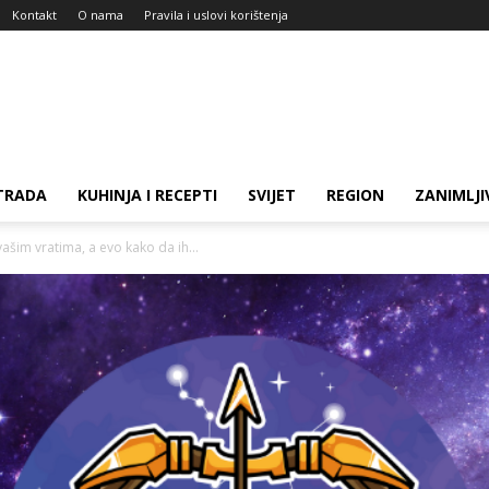
Kontakt
O nama
Pravila i uslovi korištenja
TRADA
KUHINJA I RECEPTI
SVIJET
REGION
ZANIMLJI
vašim vratima, a evo kako da ih...