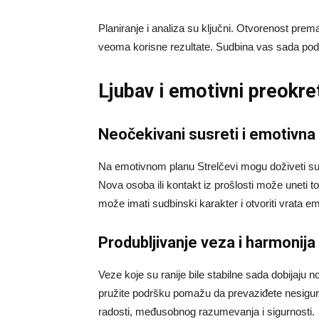
Planiranje i analiza su ključni. Otvorenost pre
veoma korisne rezultate. Sudbina vas sada pods
Ljubav i emotivni preokre
Neočekivani susreti i emotivna
Na emotivnom planu Strelčevi mogu doživeti sus
Nova osoba ili kontakt iz prošlosti može uneti to
može imati sudbinski karakter i otvoriti vrata e
Produbljivanje veza i harmonija
Veze koje su ranije bile stabilne sada dobijaju 
pružite podršku pomažu da prevaziđete nesigurno
radosti, međusobnog razumevanja i sigurnosti.