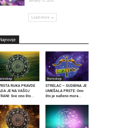
January 13, 2026
Load more
Najnovije
oroskop
Horoskop
VRSTA RUKA PRAVDE
STRELAC – SUDBINA JE
ADA JE NA VAŠOJ
UMEŠALA PRSTE: Ono
RANI: Sve ono što...
što je suđeno mora...