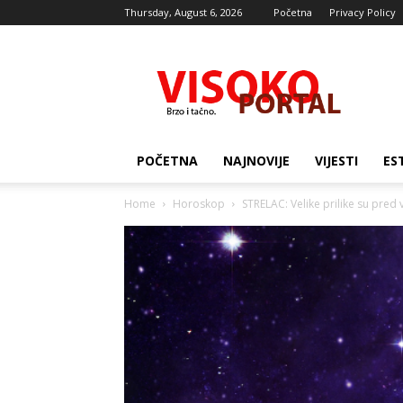
Thursday, August 6, 2026
Početna
Privacy Policy
Visocki
portal
POČETNA
NAJNOVIJE
VIJESTI
ES
Home
Horoskop
STRELAC: Velike prilike su pred 