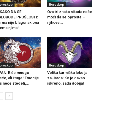
oroskop
Horoskop
IKAKO DA SE
Ova tri znaka nikada neće
SLOBODE PROŠLOSTI:
moći da se oproste –
rma nije blagonaklona
njihove...
ema njima!
oroskop
Horoskop
AN: Biće mnogo
Velika karmička lekcija
eće, ali i tuge! Emocije
za Jarca: Ko je davao
s neće štedeti,...
iskreno, sada dobija!