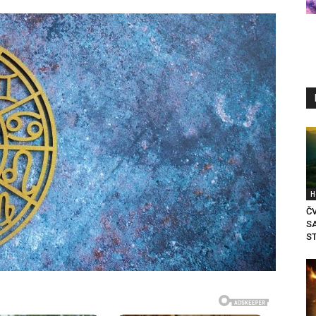
H
Č
S
ST