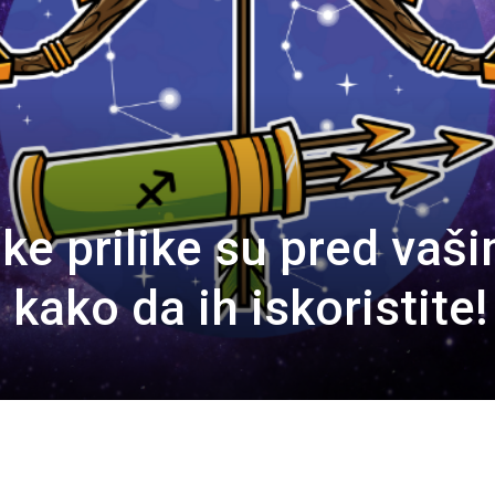
ke prilike su pred vaš
 kako da ih iskoristite!