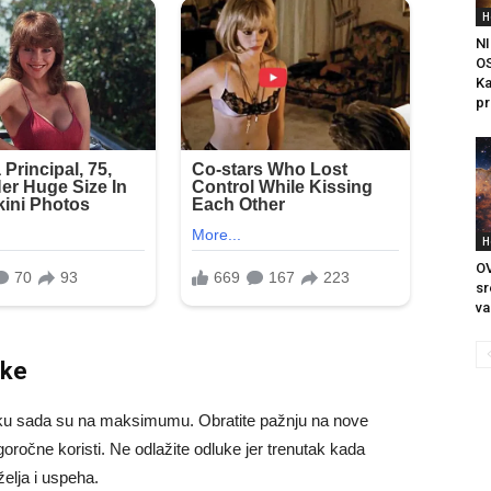
H
N
O
Ka
pr
H
OV
sr
va
ike
sliku sada su na maksimumu. Obratite pažnju na nove
dugoročne koristi. Ne odlažite odluke jer trenutak kada
želja i uspeha.