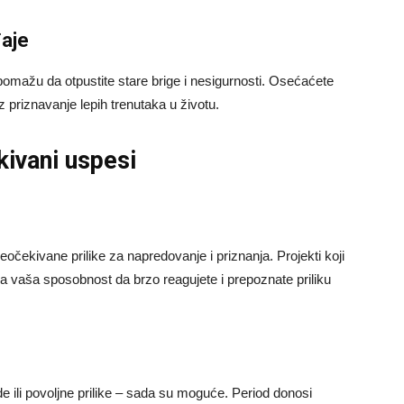
đaje
 pomažu da otpustite stare brige i nesigurnosti. Osećaćete
oz priznavanje lepih trenutaka u životu.
kivani uspesi
čekivane prilike za napredovanje i priznanja. Projekti koji
u, a vaša sposobnost da brzo reagujete i prepoznate priliku
e ili povoljne prilike – sada su moguće. Period donosi