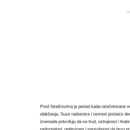
Og
Pred Strelčevima je period kada neočekivane ves
olakšanja. Suze radosnice i osmesi postaće deo
iznenada potvrđuju da se trud, ustrajnost i hrab
radoznalost, optimizam i sposobnost da brzo pre