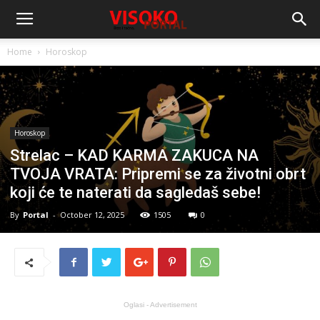
Home
Horoskop
Horoskop
Strelac – KAD KARMA ZAKUCA NA
TVOJA VRATA: Pripremi se za životni obrt
koji će te naterati da sagledaš sebe!
By
Portal
-
October 12, 2025
1505
0
Oglasi - Advertisement