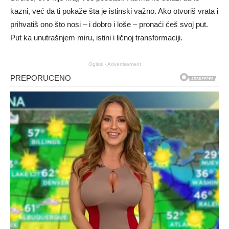
kazni, već da ti pokaže šta je istinski važno. Ako otvoriš vrata i
prihvatiš ono što nosi – i dobro i loše – pronaći ćeš svoj put.
Put ka unutrašnjem miru, istini i ličnoj transformaciji.
Oglasi - Advertisement