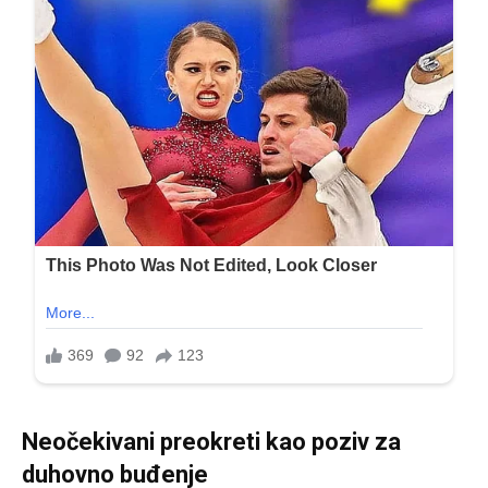
Neočekivani preokreti kao poziv za
duhovno buđenje