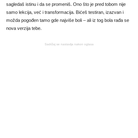
sagledaš istinu i da se promeniš. Ono što je pred tobom nije
samo lekcija, već i transformacija. Bićeš testiran, izazvan i
možda pogođen tamo gde najviše boli – ali iz tog bola rađa se
nova verzija tebe.
Sadržaj se nastavlja nakon oglasa