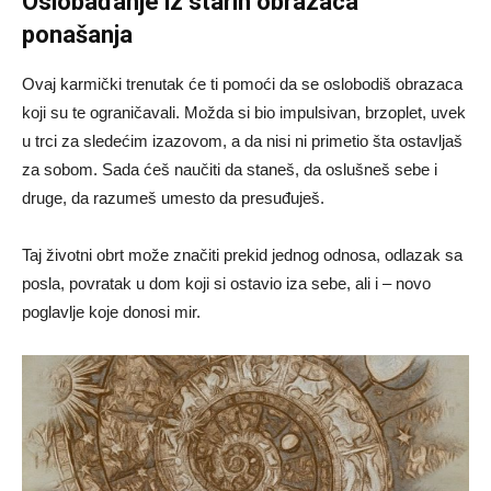
Oslobađanje iz starih obrazaca
ponašanja
Ovaj karmički trenutak će ti pomoći da se oslobodiš obrazaca
koji su te ograničavali. Možda si bio impulsivan, brzoplet, uvek
u trci za sledećim izazovom, a da nisi ni primetio šta ostavljaš
za sobom. Sada ćeš naučiti da staneš, da oslušneš sebe i
druge, da razumeš umesto da presuđuješ.
Taj životni obrt može značiti prekid jednog odnosa, odlazak sa
posla, povratak u dom koji si ostavio iza sebe, ali i – novo
poglavlje koje donosi mir.