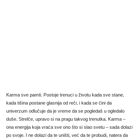
Karma sve pamti. Postoje trenuci u životu kada sve stane,
kada tišina postane glasnija od reči, i kada se čini da
univerzum odlučuje da je vreme da se pogledaš u ogledalo
duše. Strelče, upravo si na pragu takvog trenutka. Karma –
ona energija koja vraća sve ono što si slao svetu – sada dolazi
po svoje. I ne dolazi da te uništi, već da te probudi, natera da