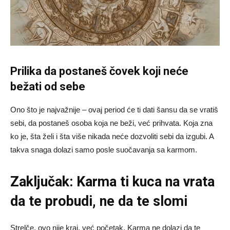
Prilika da postaneš čovek koji neće
bežati od sebe
Ono što je najvažnije – ovaj period će ti dati šansu da se vratiš
sebi, da postaneš osoba koja ne beži, već prihvata. Koja zna
ko je, šta želi i šta više nikada neće dozvoliti sebi da izgubi. A
takva snaga dolazi samo posle suočavanja sa karmom.
Zaključak: Karma ti kuca na vrata
da te probudi, ne da te slomi
Strelče, ovo nije kraj, već početak. Karma ne dolazi da te