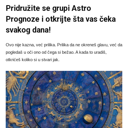
Pridružite se grupi
Astro
Prognoze
i otkrijte šta vas čeka
svakog dana!
Ovo nije kazna, već prilika. Prilika da ne okreneš glavu, već da
pogledaš u oči ono od čega si bežao. A kada to uradiš,
otkrićeš koliko si u stvari jak.