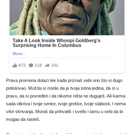
Prava promena dolazi tek kada priznaš sebi ono što si dugo
potiskivao. Možda si mislio da je tvoja istina jedina, da si u
pravu, da si povređen i da nikome ništa ne duguješ. Ali karma
sada otkriva i tvoje senke, tvoje greške, tvoje slabosti. I nema
više skrivanja. Moraš da prihvatiš i svetlo i tamu u sebi da bi
mogao da rasteš.