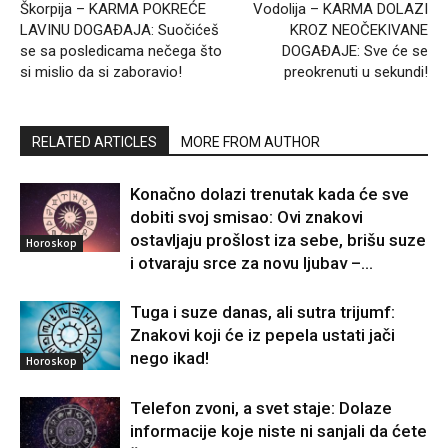
Škorpija – KARMA POKREĆE
Vodolija – KARMA DOLAZI
LAVINU DOGAĐAJA: Suočićeš
KROZ NEOČEKIVANE
se sa posledicama nečega što
DOGAĐAJE: Sve će se
si mislio da si zaboravio!
preokrenuti u sekundi!
RELATED ARTICLES
MORE FROM AUTHOR
Konačno dolazi trenutak kada će sve
dobiti svoj smisao: Ovi znakovi
ostavljaju prošlost iza sebe, brišu suze
Horoskop
i otvaraju srce za novu ljubav –...
Tuga i suze danas, ali sutra trijumf:
Znakovi koji će iz pepela ustati jači
nego ikad!
Horoskop
Telefon zvoni, a svet staje: Dolaze
informacije koje niste ni sanjali da ćete