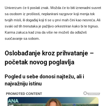
Univerzum će ti poslati znak. Možda će to biti iznenadni susret
sa osobom iz prošlosti, neplanirani razgovor koji menja tok
tvojih misli, ili događaj koji ti se u prvi mah čini kao nesreća. Ali
svaki od tih trenutaka je pažljivo orkestriran kako bi te trgnuo.
Karma zakuca kad zna da više ne možeš da odlažeš
suočavanje sa sobom.
Oslobađanje kroz prihvatanje –
početak novog poglavlja
Pogled u sebe donosi najtežu, ali i
najvažniju istinu