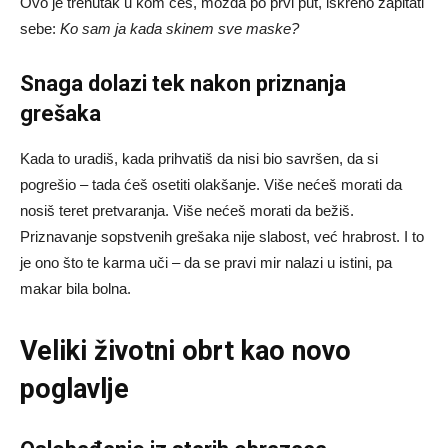
Ovo je trenutak u kom ćeš, možda po prvi put, iskreno zapitati
sebe:
Ko sam ja kada skinem sve maske?
Snaga dolazi tek nakon priznanja
grešaka
Kada to uradiš, kada prihvatiš da nisi bio savršen, da si
pogrešio – tada ćeš osetiti olakšanje. Više nećeš morati da
nosiš teret pretvaranja. Više nećeš morati da bežiš.
Priznavanje sopstvenih grešaka nije slabost, već hrabrost. I to
je ono što te karma uči – da se pravi mir nalazi u istini, pa
makar bila bolna.
Veliki životni obrt kao novo
poglavlje