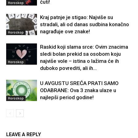
čuti!
Horoskop
Kraj patnje je stigao: Najviše su
stradali, ali od danas sudbina konačno
nagrađuje ove znake!
Horoskop
Raskid koji slama srce: Ovim znacima
sledi bolan prekid sa osobom koju
najviše vole – istina o lažima će ih
Horoskop
duboko povrediti, ali ih...
U AVGUSTU SREĆA PRATI SAMO
ODABRANE: Ova 3 znaka ulaze u
najlepši period godine!
Horoskop
LEAVE A REPLY