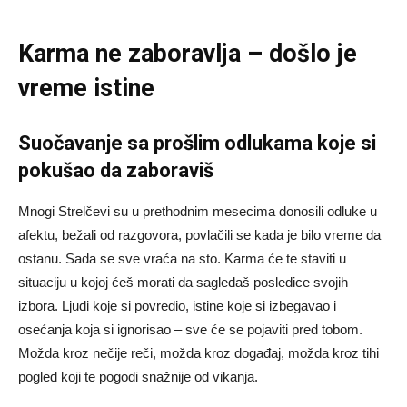
Karma ne zaboravlja – došlo je
vreme istine
Suočavanje sa prošlim odlukama koje si
pokušao da zaboraviš
Mnogi Strelčevi su u prethodnim mesecima donosili odluke u
afektu, bežali od razgovora, povlačili se kada je bilo vreme da
ostanu. Sada se sve vraća na sto. Karma će te staviti u
situaciju u kojoj ćeš morati da sagledaš posledice svojih
izbora. Ljudi koje si povredio, istine koje si izbegavao i
osećanja koja si ignorisao – sve će se pojaviti pred tobom.
Možda kroz nečije reči, možda kroz događaj, možda kroz tihi
pogled koji te pogodi snažnije od vikanja.