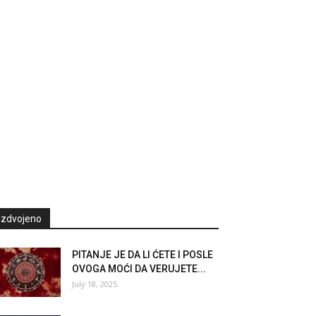
Izdvojeno
PITANJE JE DA LI ĆETE I POSLE
OVOGA MOĆI DA VERUJETE...
July 18, 2025