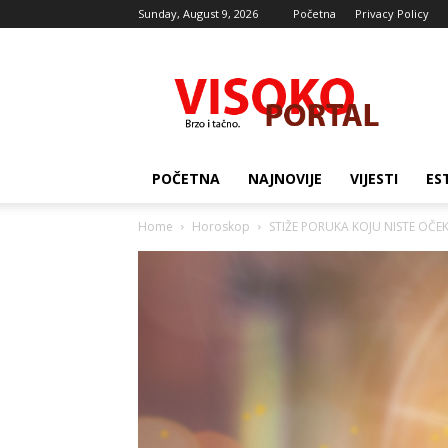
Sunday, August 9, 2026
Početna
Privacy Policy
Visocki
portal
POČETNA
NAJNOVIJE
VIJESTI
ES
Home
Horoskop
STIŽE PORUKA KOJU NISTE OČEKIVA