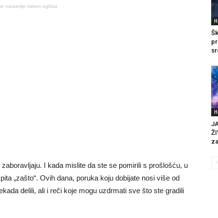
se nastavlja nakon oglasa
H
Šk
pr
sr
H
J
ŽI
za 
zaboravljaju. I kada mislite da ste se pomirili s prošlošću, u
k pita „zašto“. Ovih dana, poruka koju dobijate nosi više od
ada delili, ali i reči koje mogu uzdrmati sve što ste gradili