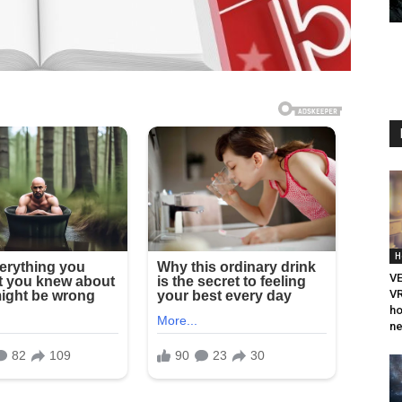
H
V
VR
ho
ne