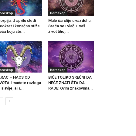
oroskop
Horoskop
orpija: U aprilu sledi
Male čarolije u vazduhu:
eokret i konačno stiže
Sreća se uvlači u vaš
eća koju ste...
život tiho,...
oroskop
Horoskop
ARAC – HAOS OD
BIĆE TOLIKO SREĆNI DA
VOTA: Imaćete razloga
NEĆE ZNATI ŠTA DA
slavlje, ali i...
RADE: Ovim znakovima...