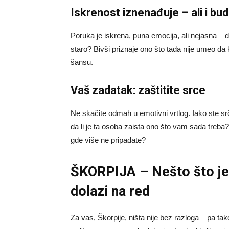
Iskrenost iznenađuje – ali i bu
Poruka je iskrena, puna emocija, ali nejasna – da 
staro? Bivši priznaje ono što tada nije umeo da 
šansu.
Vaš zadatak: zaštitite srce
Ne skačite odmah u emotivni vrtlog. Iako ste srč
da li je ta osoba zaista ono što vam sada treba?
gde više ne pripadate?
ŠKORPIJA – Nešto što je
dolazi na red
Za vas, Škorpije, ništa nije bez razloga – pa ta