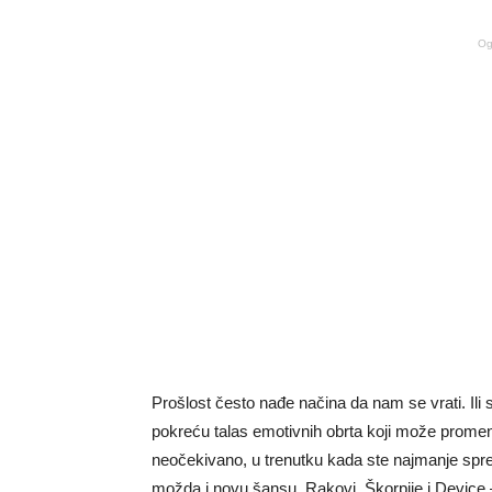
Og
Prošlost često nađe načina da nam se vrati. I
pokreću talas emotivnih obrta koji može promenit
neočekivano, u trenutku kada ste najmanje spre
možda i novu šansu. Rakovi, Škorpije i Device