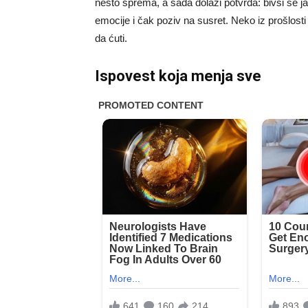
nešto sprema, a sada dolazi potvrda: bivši se ja
emocije i čak poziv na susret. Neko iz prošlost
da ćuti.
Ispovest koja menja sve