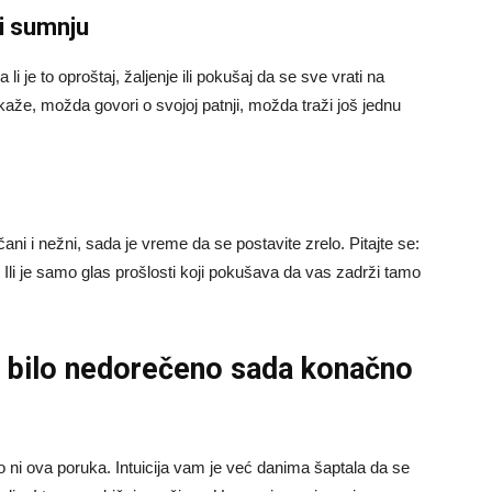
di sumnju
li je to oproštaj, žaljenje ili pokušaj da se sve vrati na
kaže, možda govori o svojoj patnji, možda traži još jednu
ani i nežni, sada je vreme da se postavite zrelo. Pitajte se:
 Ili je samo glas prošlosti koji pokušava da vas zadrži tamo
 bilo nedorečeno sada konačno
ko ni ova poruka. Intuicija vam je već danima šaptala da se