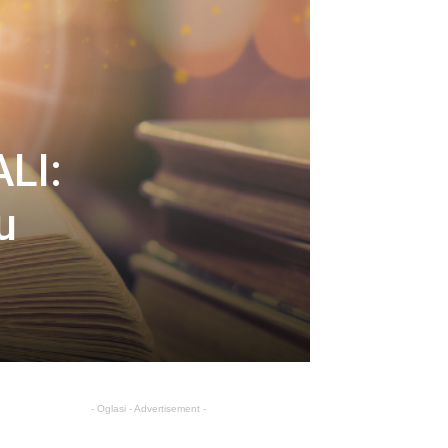
LI:
u
- Oglasi - Advertisement -