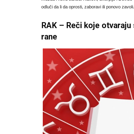
odluči da li da oprosti, zaboravi ili ponovo zavoli
RAK – Reči koje otvaraju 
rane