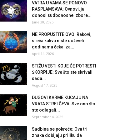
VATRA U VAMA SE PONOVO
RASPLAMSAVA: Ovnovi, jul
donosi sudbonosne izbore...
June 30, 2025
NE PROPUSTITE OVO: Rakovi,
sreća kakvu niste doživeli
godinama čeka iza...
April 14, 2026
STIŽU VESTI KOJE ĆE POTRESTI
ŠKORPIJE: Sve što ste skrivali
sada...
August 17, 2025
DUGOVI KARME KUCAJU NA
VRATA STRELČEVA: Sve ono što
ste odlagali...
September 4, 2025
Sudbina se pokreće: Ova tri
znaka dobijaju priliku da