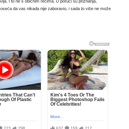
vlja. I to ne s običnim rečima. U poruci su priznanja,
i oseća da vas nikada nije zaboravio, i sada to više ne može