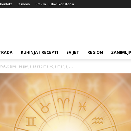
Kontakt
O nama
Pravila i uslovi korištenja
TRADA
KUHINJA I RECEPTI
SVIJET
REGION
ZANIMLJI
LI: Bivši se javlja sa rečima koje menjaju...