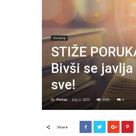
Horoskop
STIŽE PORUKA
Bivši se javlj
sve!
By
Portal
-
July 2, 2025
3939
0
Share