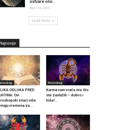
ostvare ono...
April 24, 2025
Load more
Najnovije
oroskop
Horoskop
ELIKA ODLUKA PRED
Karma vam vraća sve što
ATIMA: Ovi
ste zaslužili – dobro i
roskopski znaci više
loše!...
maju vremena za...