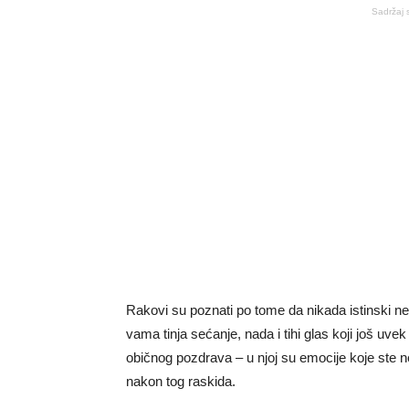
Sadržaj 
Rakovi su poznati po tome da nikada istinski ne 
vama tinja sećanje, nada i tihi glas koji još uve
običnog pozdrava – u njoj su emocije koje ste nek
nakon tog raskida.