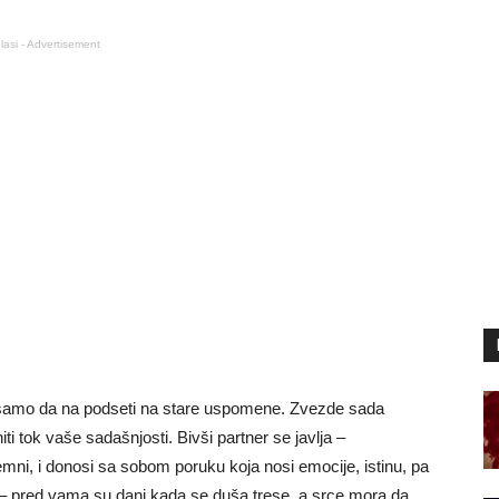
lasi - Advertisement
li samo da na podseti na stare uspomene. Zvezde sada
i tok vaše sadašnjosti. Bivši partner se javlja –
mni, i donosi sa sobom poruku koja nosi emocije, istinu, pa
 – pred vama su dani kada se duša trese, a srce mora da