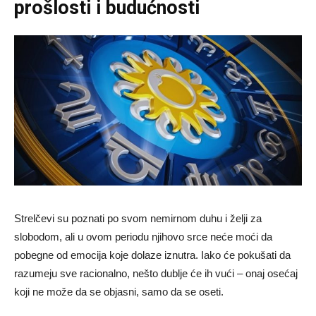
prošlosti i budućnosti
Strelčevi su poznati po svom nemirnom duhu i želji za
slobodom, ali u ovom periodu njihovo srce neće moći da
pobegne od emocija koje dolaze iznutra. Iako će pokušati da
razumeju sve racionalno, nešto dublje će ih vući – onaj osećaj
koji ne može da se objasni, samo da se oseti.