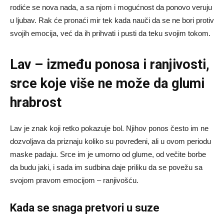
rodiće se nova nada, a sa njom i mogućnost da ponovo veruju
u ljubav. Rak će pronaći mir tek kada nauči da se ne bori protiv
svojih emocija, već da ih prihvati i pusti da teku svojim tokom.
Lav – između ponosa i ranjivosti,
srce koje više ne može da glumi
hrabrost
Lav je znak koji retko pokazuje bol. Njihov ponos često im ne
dozvoljava da priznaju koliko su povređeni, ali u ovom periodu
maske padaju. Srce im je umorno od glume, od večite borbe
da budu jaki, i sada im sudbina daje priliku da se povežu sa
svojom pravom emocijom – ranjivošću.
Kada se snaga pretvori u suze