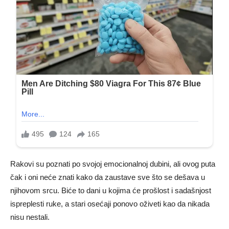
Rakovi su poznati po svojoj emocionalnoj dubini, ali ovog puta
čak i oni neće znati kako da zaustave sve što se dešava u
njihovom srcu. Biće to dani u kojima će prošlost i sadašnjost
ispreplesti ruke, a stari osećaji ponovo oživeti kao da nikada
nisu nestali.