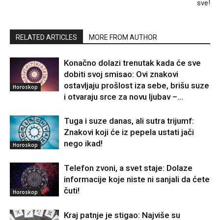
sve!
RELATED ARTICLES
MORE FROM AUTHOR
Konačno dolazi trenutak kada će sve
dobiti svoj smisao: Ovi znakovi
ostavljaju prošlost iza sebe, brišu suze
Horoskop
i otvaraju srce za novu ljubav –...
Tuga i suze danas, ali sutra trijumf:
Znakovi koji će iz pepela ustati jači
nego ikad!
Horoskop
Telefon zvoni, a svet staje: Dolaze
informacije koje niste ni sanjali da ćete
čuti!
Horoskop
Kraj patnje je stigao: Najviše su