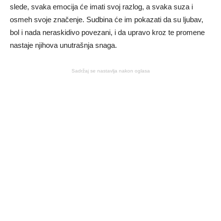
slede, svaka emocija će imati svoj razlog, a svaka suza i
osmeh svoje značenje. Sudbina će im pokazati da su ljubav,
bol i nada neraskidivo povezani, i da upravo kroz te promene
nastaje njihova unutrašnja snaga.
Sadržaj se nastavlja nakon oglasa