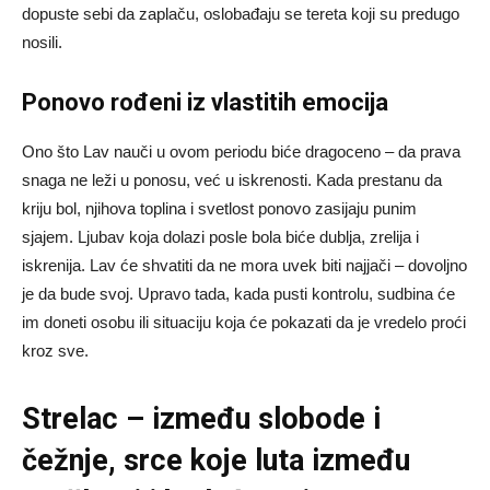
dopuste sebi da zaplaču, oslobađaju se tereta koji su predugo
nosili.
Ponovo rođeni iz vlastitih emocija
Ono što Lav nauči u ovom periodu biće dragoceno – da prava
snaga ne leži u ponosu, već u iskrenosti. Kada prestanu da
kriju bol, njihova toplina i svetlost ponovo zasijaju punim
sjajem. Ljubav koja dolazi posle bola biće dublja, zrelija i
iskrenija. Lav će shvatiti da ne mora uvek biti najjači – dovoljno
je da bude svoj. Upravo tada, kada pusti kontrolu, sudbina će
im doneti osobu ili situaciju koja će pokazati da je vredelo proći
kroz sve.
Strelac – između slobode i
čežnje, srce koje luta između