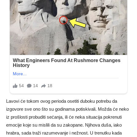
Lavovi će tokom ovog perioda osetiti duboku potrebu da
izgovore sve ono što su godinama potiskivali. Možda će neko
iz prošlosti probuditi sećanja, ili će neka situacija pokrenuti
emocije koje su mislili da su zakopane. Njihova duša, iako
hrabra, sada traži razumevanje i nežnost. U trenutku kada