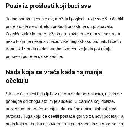
Poziv iz prošlosti koji budi sve
Jedna poruka, jedan glas, možda i pogled – to je sve što će biti
potrebno da se u Strelcu probudi ono što je dugo spavalo.
Osetiće kako im srce brže kuca, kako im se u mislima vraća
neko ko im je nekada značio više nego što su priznali. Biće to
trenutak između nade i straha, između želje da pokušaju
ponovo i potrebe da se zaštite.
Nada koja se vraća kada najmanje
očekuju
Strelac će shvatiti da ljubav ne može da se isplanira, niti da se
pobegne od onoga što im je suđeno. U danima koji dolaze,
univerzum im vraća lekciju – da osećanja nisu slabost, već
putokaz. Tuga koju će osetiti postaće gorivo za novi početak, a
nada koja se budi u njihovom srcu pokazaće da su spremni za