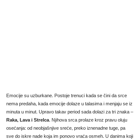
Emocije su uzburkane. Postoje trenuci kada se čini da srce
nema predaha, kada emocije dolaze u talasima i menjaju se iz
minuta u minut. Upravo takav period sada dolazi za tri znaka –
Raka, Lava i Strelca
. Njihova srca prolaze kroz pravu oluju
osećanja: od neobjašnjive sreće, preko iznenadne tuge, pa
sve do iskre nade koja im ponovo vraća osmeh. U danima koji