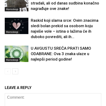
stradali, ali od danas sudbina konačno
nagrađuje ove znake!
Horoskop
Raskid koji slama srce: Ovim znacima
sledi bolan prekid sa osobom koju
najviše vole – istina o lažima će ih
Horoskop
duboko povrediti, ali ih...
U AVGUSTU SREĆA PRATI SAMO
ODABRANE: Ova 3 znaka ulaze u
najlepši period godine!
Horoskop
LEAVE A REPLY