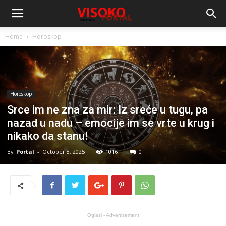
Home
Horoskop
Horoskop
Srce im ne zna za mir: Iz sreće u tugu, pa
nazad u nadu – emocije im se vrte u krug i
nikako da stanu!
By
Portal
-
October 8, 2025
1016
0
Oglasi - Advertisement