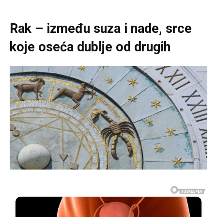
Rak – između suza i nade, srce
koje oseća dublje od drugih