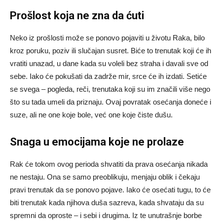
Prošlost koja ne zna da ćuti
Neko iz prošlosti može se ponovo pojaviti u životu Raka, bilo
kroz poruku, poziv ili slučajan susret. Biće to trenutak koji će ih
vratiti unazad, u dane kada su voleli bez straha i davali sve od
sebe. Iako će pokušati da zadrže mir, srce će ih izdati. Setiće
se svega – pogleda, reči, trenutaka koji su im značili više nego
što su tada umeli da priznaju. Ovaj povratak osećanja doneće i
suze, ali ne one koje bole, već one koje čiste dušu.
Snaga u emocijama koje ne prolaze
Rak će tokom ovog perioda shvatiti da prava osećanja nikada
ne nestaju. Ona se samo preoblikuju, menjaju oblik i čekaju
pravi trenutak da se ponovo pojave. Iako će osećati tugu, to će
biti trenutak kada njihova duša sazreva, kada shvataju da su
spremni da oproste – i sebi i drugima. Iz te unutrašnje borbe