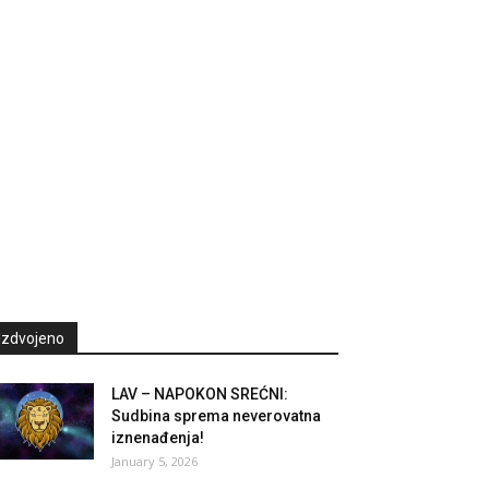
Izdvojeno
LAV – NAPOKON SREĆNI:
Sudbina sprema neverovatna
iznenađenja!
January 5, 2026