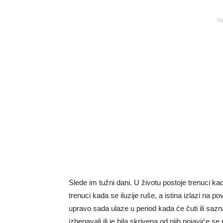
Og
Slede im tužni dani. U životu postoje trenuci ka
trenuci kada se iluzije ruše, a istina izlazi na po
upravo sada ulaze u period kada će čuti ili sazna
izbegavali ili je bila skrivena od njih pojaviće 