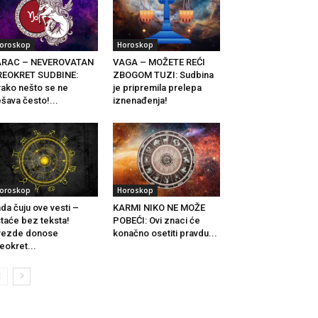
oroskop
Horoskop
ARAC – NEVEROVATAN
VAGA – MOŽETE REĆI
REOKRET SUDBINE:
ZBOGOM TUZI: Sudbina
ako nešto se ne
je pripremila prelepa
šava često!...
iznenađenja!
oroskop
Horoskop
da čuju ove vesti –
KARMI NIKO NE MOŽE
taće bez teksta!
POBEĆI: Ovi znaci će
vezde donose
konačno osetiti pravdu...
eokret...