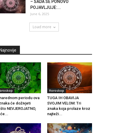
– SADA SE PONOVO
POJAVLJUJE:...
June 6, 2025
Load more
Najnovije
oroskop
Horoskop
narednom periodu ova
TUGA IH OBAVIJA
znaka će doživjeti
SVOJIM VELOM: Tri
ešto NEVJEROJATNO,
znaka koja prolaze kroz
će...
najteži...