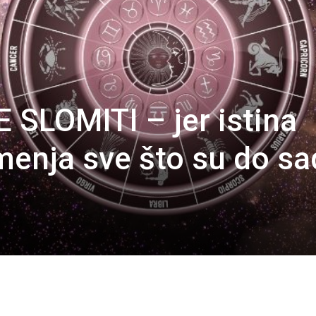
 SLOMITI – jer istina
menja sve što su do sa