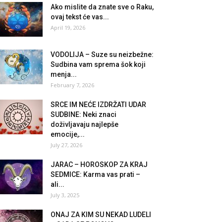
Ako mislite da znate sve o Raku,
ovaj tekst će vas...
April 19, 2026
VODOLIJA – Suze su neizbežne:
Sudbina vam sprema šok koji
menja...
February 7, 2026
SRCE IM NEĆE IZDRŽATI UDAR
SUDBINE: Neki znaci
doživljavaju najlepše
emocije,...
July 27, 2026
JARAC – HOROSKOP ZA KRAJ
SEDMICE: Karma vas prati –
ali...
July 3, 2025
ONAJ ZA KIM SU NEKAD LUDELI