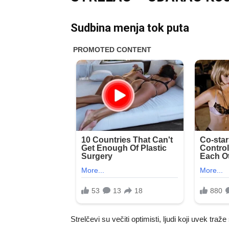
Sudbina menja tok puta
Strelčevi su večiti optimisti, ljudi koji uvek tra