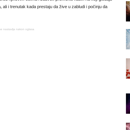
a, ali i trenutak kada prestaju da žive u zabludi i počinju da
se nastavlja nakon oglasa