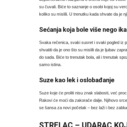
su čuvali. Biće to saznanje o osobi kojoj su ver
koliko su mislili. U trenutku kada shvate da je n
Sećanja koja bole više nego ik
Svaka rečenica, svaki susret i svaki pogled iz 
shvatiti da je ono što su mislili da je ljubav zapr
do sada. Biće to trenutak bola, ali i trenutak spo
samo istina.
Suze kao lek i oslobađanje
Suze koje će proliti nisu znak slabosti, već pro
Rakovi će moći da zakorače dalje. Njihovo srce
se šansa za novi početak – bez laži i bez zablu
STRELAC – UDARAC KOJ