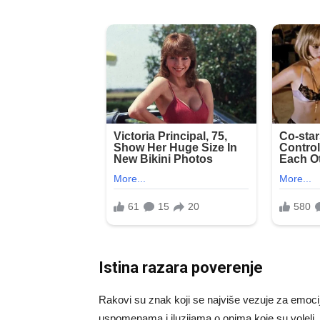
Istina razara poverenje
Rakovi su znak koji se najviše vezuje za emocije 
uspomenama i iluzijama o onima koje su voleli. S