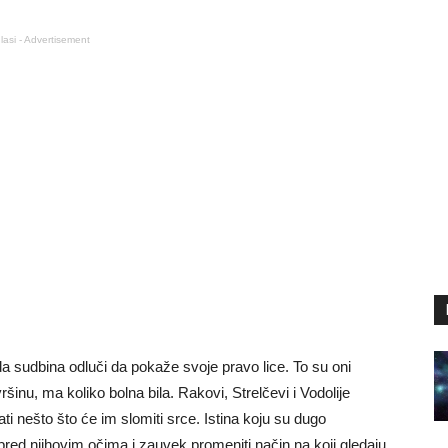
lasi - Advertisement
da sudbina odluči da pokaže svoje pravo lice. To su oni
vršinu, ma koliko bolna bila. Rakovi, Strelčevi i Vodolije
ti nešto što će im slomiti srce. Istina koju su dugo
se pred njihovim očima i zauvek promeniti način na koji gledaju