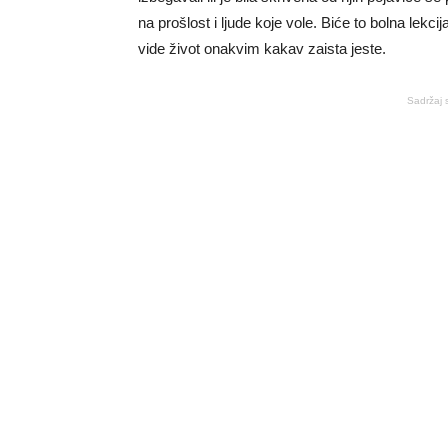
na prošlost i ljude koje vole. Biće to bolna lekcij
vide život onakvim kakav zaista jeste.
Sadržaj 