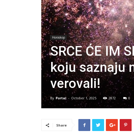
Horoskop
SRCE ĆE IM SE
koju saznaju 
verovali!
By
Portal
-
October 1, 2025
2872
0
Share