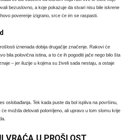
ovali bezuslovno, a koje pokazuje da stvari nisu bile iskrene
jihovo poverenje izigrano, srce će im se raspasti.
ad
prošlosti iznenada dobija drugačije značenje. Rakovi će
avo bila polovična istina, a to će ih pogoditi jače nego bilo šta
znaje – jer iluzije u kojima su živeli sada nestaju, a ostaje
ces oslobađanja. Tek kada puste da bol ispliva na površinu,
 će možda delovati polomljeno, ali upravo u tom slomu krije
da.
I VRAĆA U PROŠLOST