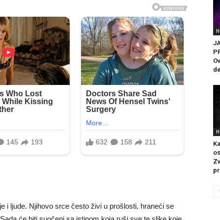
H
J
P
Ov
de
H
Ka
os
Z
pr
i ljude. Njihovo srce često živi u prošlosti, hraneći se
ada će biti suočeni sa istinom koja ruši sve te slike koje