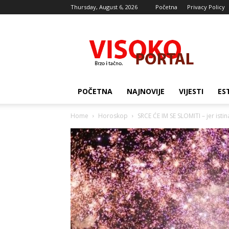
Thursday, August 6, 2026
Početna
Privacy Policy
Visocki
portal
POČETNA
NAJNOVIJE
VIJESTI
ES
Home
Horoskop
SRCE ĆE IM SE SLOMITI – jer istin