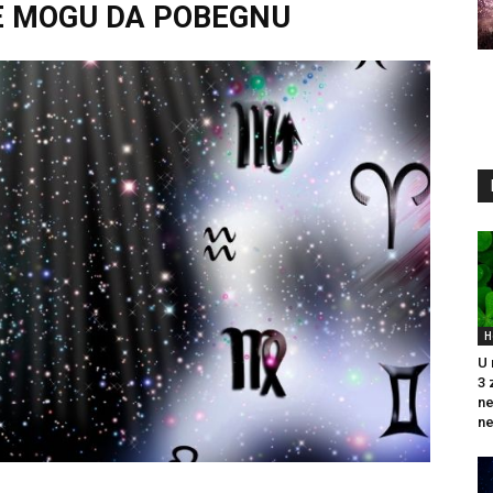
NE MOGU DA POBEGNU
H
U 
3 
n
ne