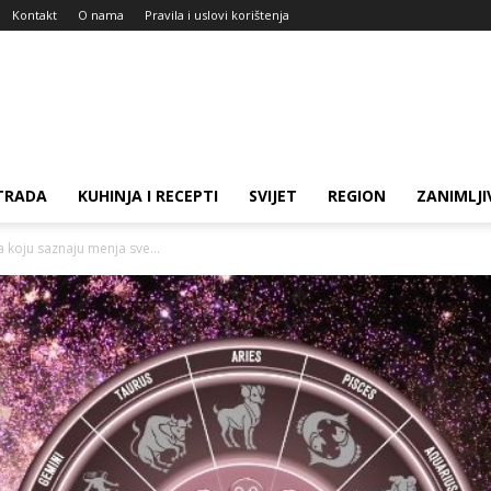
Kontakt
O nama
Pravila i uslovi korištenja
TRADA
KUHINJA I RECEPTI
SVIJET
REGION
ZANIMLJI
a koju saznaju menja sve...