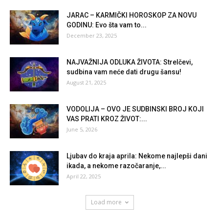
JARAC – KARMIČKI HOROSKOP ZA NOVU
GODINU: Evo šta vam to...
December 23, 2025
NAJVAŽNIJA ODLUKA ŽIVOTA: Strelčevi,
sudbina vam neće dati drugu šansu!
August 21, 2025
VODOLIJA – OVO JE SUDBINSKI BROJ KOJI
VAS PRATI KROZ ŽIVOT:...
June 5, 2026
Ljubav do kraja aprila: Nekome najlepši dani
ikada, a nekome razočaranje,...
April 22, 2025
Load more