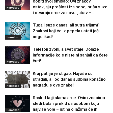
dobiti svoj smisao: Ovi znakovi
ostavljaju prošlost iza sebe, brišu suze
Horoskop
i otvaraju srce za novu ljubav –...
Tuga i suze danas, ali sutra trijumf:
Znakovi koji će iz pepela ustati jači
nego ikad!
Horoskop
Telefon zvoni, a svet staje: Dolaze
informacije koje niste ni sanjali da ćete
čuti!
Horoskop
Kraj patnje je stigao: Najviše su
stradali, ali od danas sudbina konačno
nagrađuje ove znake!
Horoskop
Raskid koji slama srce: Ovim znacima
sledi bolan prekid sa osobom koju
najviše vole – istina o lažima će ih
Horoskop