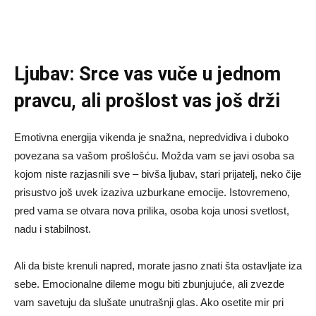
Ljubav: Srce vas vuče u jednom
pravcu, ali prošlost vas još drži
Emotivna energija vikenda je snažna, nepredvidiva i duboko
povezana sa vašom prošlošću. Možda vam se javi osoba sa
kojom niste razjasnili sve – bivša ljubav, stari prijatelj, neko čije
prisustvo još uvek izaziva uzburkane emocije. Istovremeno,
pred vama se otvara nova prilika, osoba koja unosi svetlost,
nadu i stabilnost.
Ali da biste krenuli napred, morate jasno znati šta ostavljate iza
sebe. Emocionalne dileme mogu biti zbunjujuće, ali zvezde
vam savetuju da slušate unutrašnji glas. Ako osetite mir pri