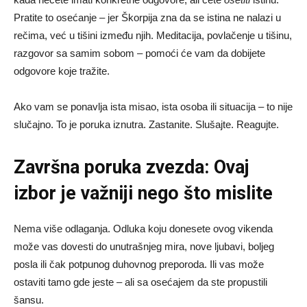
Pratite to osećanje – jer Škorpija zna da se istina ne nalazi u
rečima, već u tišini između njih. Meditacija, povlačenje u tišinu,
razgovor sa samim sobom – pomoći će vam da dobijete
odgovore koje tražite.
Ako vam se ponavlja ista misao, ista osoba ili situacija – to nije
slučajno. To je poruka iznutra. Zastanite. Slušajte. Reagujte.
Završna poruka zvezda: Ovaj
izbor je važniji nego što mislite
Nema više odlaganja. Odluka koju donesete ovog vikenda
može vas dovesti do unutrašnjeg mira, nove ljubavi, boljeg
posla ili čak potpunog duhovnog preporoda. Ili vas može
ostaviti tamo gde jeste – ali sa osećajem da ste propustili
šansu.