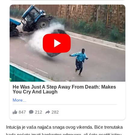
Intuicija je vaša najjača snaga ovog vikenda. Biće trenutaka
kada nećete imati konkretne odgovore, ali ćete
osetiti
istinu.