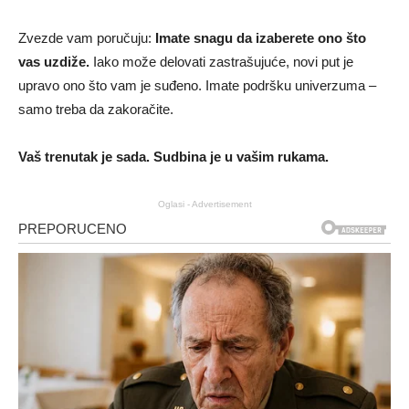
Zvezde vam poručuju:
Imate snagu da izaberete ono što
vas uzdiže.
Iako može delovati zastrašujuće, novi put je
upravo ono što vam je suđeno. Imate podršku univerzuma –
samo treba da zakoračite.
Vaš trenutak je sada. Sudbina je u vašim rukama.
Oglasi - Advertisement