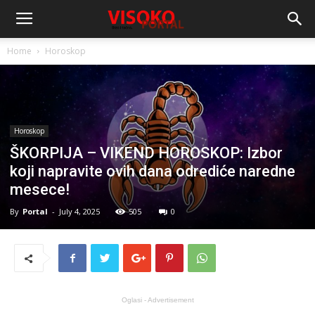
Home
Horoskop
Horoskop
ŠKORPIJA – VIKEND HOROSKOP: Izbor
koji napravite ovih dana odrediće naredne
mesece!
By
Portal
-
July 4, 2025
505
0
Oglasi - Advertisement