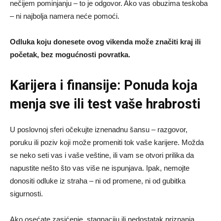
nečijem pominjanju – to je odgovor. Ako vas obuzima teskoba
– ni najbolja namera neće pomoći.
Odluka koju donesete ovog vikenda može značiti kraj ili
početak, bez mogućnosti povratka.
Karijera i finansije: Ponuda koja
menja sve ili test vaše hrabrosti
U poslovnoj sferi očekujte iznenadnu šansu – razgovor,
poruku ili poziv koji može promeniti tok vaše karijere. Možda
se neko seti vas i vaše veštine, ili vam se otvori prilika da
napustite nešto što vas više ne ispunjava. Ipak, nemojte
donositi odluke iz straha – ni od promene, ni od gubitka
sigurnosti.
Ako osećate zasićenje, stagnaciju ili nedostatak priznanja,