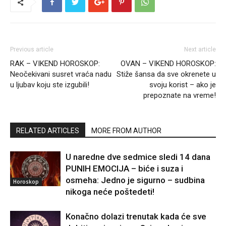
Previous article
Next article
RAK – VIKEND HOROSKOP:
OVAN – VIKEND HOROSKOP:
Neočekivani susret vraća nadu
Stiže šansa da sve okrenete u
u ljubav koju ste izgubili!
svoju korist – ako je
prepoznate na vreme!
RELATED ARTICLES
MORE FROM AUTHOR
U naredne dve sedmice sledi 14 dana
PUNIH EMOCIJA – biće i suza i
osmeha: Jedno je sigurno – sudbina
Horoskop
nikoga neće poštedeti!
Konačno dolazi trenutak kada će sve