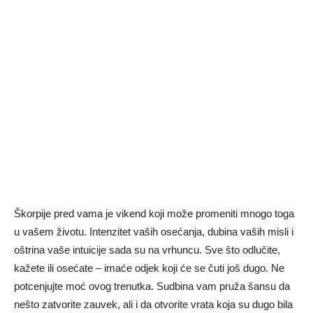
Škorpije pred vama je vikend koji može promeniti mnogo toga
u vašem životu. Intenzitet vaših osećanja, dubina vaših misli i
oštrina vaše intuicije sada su na vrhuncu. Sve što odlučite,
kažete ili osećate – imaće odjek koji će se čuti još dugo. Ne
potcenjujte moć ovog trenutka. Sudbina vam pruža šansu da
nešto zatvorite zauvek, ali i da otvorite vrata koja su dugo bila