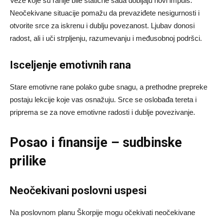
Veze koje su ranije bile statične sada dobijaju novi impuls.
Neočekivane situacije pomažu da prevaziđete nesigurnosti i
otvorite srce za iskrenu i dublju povezanost. Ljubav donosi
radost, ali i uči strpljenju, razumevanju i međusobnoj podršci.
Isceljenje emotivnih rana
Stare emotivne rane polako gube snagu, a prethodne prepreke
postaju lekcije koje vas osnažuju. Srce se oslobađa tereta i
priprema se za nove emotivne radosti i dublje povezivanje.
Posao i finansije – sudbinske
prilike
Neočekivani poslovni uspesi
Na poslovnom planu Škorpije mogu očekivati neočekivane