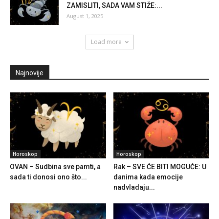
ZAMISLITI, SADA VAM STIŽE:...
August 1, 2025
Load more
Najnovije
Horoskop
Horoskop
OVAN – Sudbina sve pamti, a
Rak – SVE ĆE BITI MOGUĆE: U
sada ti donosi ono što...
danima kada emocije
nadvladaju...