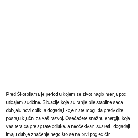
Pred Škorpijama je period u kojem se život naglo menja pod
uticajem sudbine. Situacije koje su ranije bile stabilne sada
dobijaju novi oblik, a događaji koje niste mogli da predvidite
postaju ključni za vaš razvoj. Osećaćete snažnu energiju koja
vas tera da preispitate odluke, a neočekivani susreti i događaji
imaju dublje značenje nego što se na prvi pogled čini.