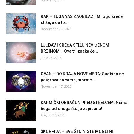
March 19, 2025
RAK – TUGA VAS ZAOBILAZI: Mnogo sreće
stiže, a da to...
December 28, 2025
LJUBAV I SREĆA STIŽU NEVIĐENOM
BRZINOM – Ova tri znaka će...
June 26, 2026
OVAN – DO KRAJA NOVEMBRA: Sudbina se
poigrava sa vama, morate...
November 17, 2025
KARMIČKI OBRAČUN PRED STRELCEM: Nema
bega od onoga što je zapisano!
August 27, 2025
ŠKORPIJA – SVE ŠTO NISTE MOGLI NI