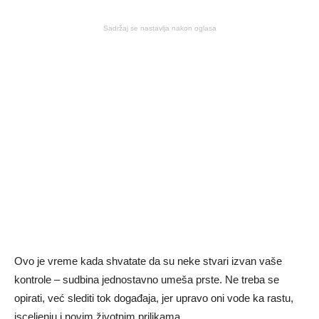
Sadržaj se nastavlja nakon oglasa
Ovo je vreme kada shvatate da su neke stvari izvan vaše
kontrole – sudbina jednostavno umeša prste. Ne treba se
opirati, već slediti tok događaja, jer upravo oni vode ka rastu,
isceljenju i novim životnim prilikama.