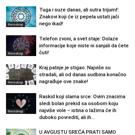
Tuga i suze danas, ali sutra trijumf:
Znakovi koji će iz pepela ustati jači
nego ikad!
Horoskop
Telefon zvoni, a svet staje: Dolaze
informacije koje niste ni sanjali da ćete
čuti!
Horoskop
Kraj patnje je stigao: Najviše su
stradali, ali od danas sudbina konačno
nagrađuje ove znake!
Horoskop
Raskid koji slama srce: Ovim znacima
sledi bolan prekid sa osobom koju
najviše vole – istina o lažima će ih
Horoskop
duboko povrediti, ali ih...
U AVGUSTU SREĆA PRATI SAMO