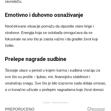
ravnotežu.
Emotivno i duhovno osnaživanje
Neočekivane situacije pomažu da otpustite stare brige i
strahove. Energija koja se oslobađa omogućava da se
fokusirate na ono što je zaista važno i da gradite život koji
želite.
Prelepe nagrade sudbine
Škorpije ulaze u period u kojem karma i sudbina vraćaju za
sve što su prošle – ljubav, mir, finansijsku stabilnost i
unutrašnju snagu. Sve što je bilo izazovno sada dobija smisao,
a vi konačno uživate u prelepim nagradama koje život donosi.
Oglasi - Advertisement