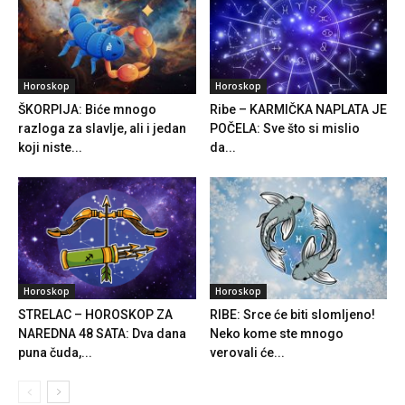
Horoskop
Horoskop
ŠKORPIJA: Biće mnogo
Ribe – KARMIČKA NAPLATA JE
razloga za slavlje, ali i jedan
POČELA: Sve što si mislio
koji niste...
da...
Horoskop
Horoskop
STRELAC – HOROSKOP ZA
RIBE: Srce će biti slomljeno!
NAREDNA 48 SATA: Dva dana
Neko kome ste mnogo
puna čuda,...
verovali će...