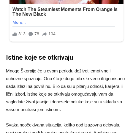
Istine koje se otkrivaju
Mnoge Škorpije će u ovom periodu doživeti emotivne i
duhovne spoznaje. Ono što je dugo bilo skriveno ili ignorisano
sada izlazi na površinu. Bilo da su u pitanju odnosi, karijera ili
lični izbori, istine koje se otkrivaju omogućavaju vam da
sagledate život jasnije i donesete odluke koje su u skladu sa
vašom unutrašnjom istinom.
Svaka neočekivana situacija, koliko god izazovna delovala,
nosi poruku i vodi ka većoj unutrašnjoj snazi. Sudbina vas