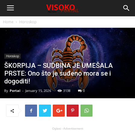
Home
Horoskop
Horoskop
ŠKORPIJA – SUDBINA JE UMEŠALA
PRSTE: Ono što je suđeno mora se i
dogoditi!
By
Portal
-
January 15, 2026
3138
0
Oglasi - Advertisement