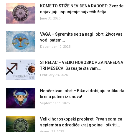
KOME TO STIŽE NEVIĐENA RADOST: Zvezde
najavljuju ispunjenje najvećih želja!
June 30, 2025
VAGA – Spremite se za nagli obrt: Život vas
vodi putem...
December 10, 2025
STRELAC – VELIKI HOROSKOP ZA NAREDNA
TRI MESECA: Saznajte šta vam...
February 23, 2026
Neočekivani obrt – Bikovi dobijaju priliku da
krenu putem iz snova!
September 1, 2025
Veliki horoskopski preokret: Prva sedmica
septembra odrediće kraj godine i otkriti...
August 31, 2025