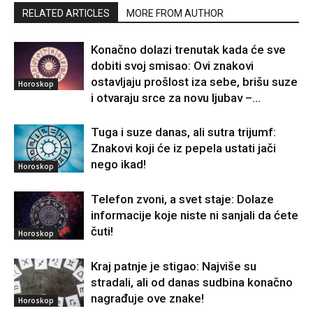
RELATED ARTICLES
MORE FROM AUTHOR
Konačno dolazi trenutak kada će sve
dobiti svoj smisao: Ovi znakovi
ostavljaju prošlost iza sebe, brišu suze
Horoskop
i otvaraju srce za novu ljubav –...
Tuga i suze danas, ali sutra trijumf:
Znakovi koji će iz pepela ustati jači
nego ikad!
Horoskop
Telefon zvoni, a svet staje: Dolaze
informacije koje niste ni sanjali da ćete
čuti!
Horoskop
Kraj patnje je stigao: Najviše su
stradali, ali od danas sudbina konačno
nagrađuje ove znake!
Horoskop