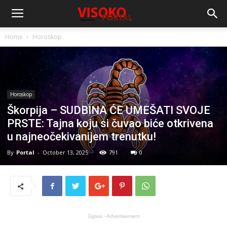
Home
Horoskop
Horoskop
Škorpija – SUDBINA ĆE UMEŠATI SVOJE
PRSTE: Tajna koju si čuvao biće otkrivena
u najneočekivanijem trenutku!
By
Portal
-
October 13, 2025
791
0
Oglasi - Advertisement