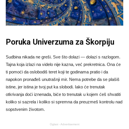
Poruka Univerzuma za Škorpiju
Sudbina nikada ne greši. Sve što dolazi — dolazi s razlogom.
Tajna koja izlazi na videlo nije kazna, već prekretnica. Ona će
ti pomoći da oslobodiš teret koji te godinama pratio i da
napokon pronađeš unutrašnji mir. Nema potrebe da se plašiš
istine, jer istina je tvoj put ka slobodi. Iako će trenutak
otkrivanja doći iznenada, biće to trenutak u kojem ćeš shvatiti
koliko si sazrela i koliko si spremna da preuzmeš kontrolu nad
sopstvenim životom.
Oglasi - Advertisement