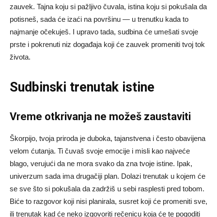
zauvek. Tajna koju si pažljivo čuvala, istina koju si pokušala da
potisneš, sada će izaći na površinu — u trenutku kada to
najmanje očekuješ. I upravo tada, sudbina će umešati svoje
prste i pokrenuti niz događaja koji će zauvek promeniti tvoj tok
života.
Sudbinski trenutak istine
Vreme otkrivanja ne možeš zaustaviti
Škorpijo, tvoja priroda je duboka, tajanstvena i često obavijena
velom ćutanja. Ti čuvaš svoje emocije i misli kao najveće
blago, verujući da ne mora svako da zna tvoje istine. Ipak,
univerzum sada ima drugačiji plan. Dolazi trenutak u kojem će
se sve što si pokušala da zadržiš u sebi rasplesti pred tobom.
Biće to razgovor koji nisi planirala, susret koji će promeniti sve,
ili trenutak kad će neko izgovoriti rečenicu koja će te pogoditi