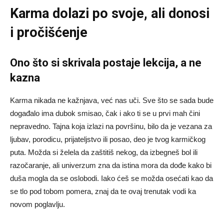
Karma dolazi po svoje, ali donosi
i pročišćenje
Ono što si skrivala postaje lekcija, a ne
kazna
Karma nikada ne kažnjava, već nas uči. Sve što se sada bude
događalo ima dubok smisao, čak i ako ti se u prvi mah čini
nepravedno. Tajna koja izlazi na površinu, bilo da je vezana za
ljubav, porodicu, prijateljstvo ili posao, deo je tvog karmičkog
puta. Možda si želela da zaštitiš nekog, da izbegneš bol ili
razočaranje, ali univerzum zna da istina mora da dođe kako bi
duša mogla da se oslobodi. Iako ćeš se možda osećati kao da
se tlo pod tobom pomera, znaj da te ovaj trenutak vodi ka
novom poglavlju.