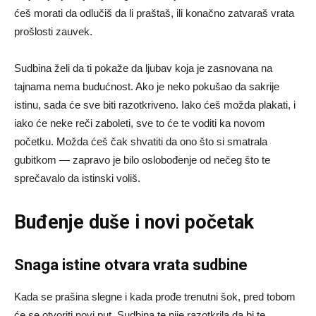
ćeš morati da odlučiš da li praštaš, ili konačno zatvaraš vrata
prošlosti zauvek.
Sudbina želi da ti pokaže da ljubav koja je zasnovana na
tajnama nema budućnost. Ako je neko pokušao da sakrije
istinu, sada će sve biti razotkriveno. Iako ćeš možda plakati, i
iako će neke reči zaboleti, sve to će te voditi ka novom
početku. Možda ćeš čak shvatiti da ono što si smatrala
gubitkom — zapravo je bilo oslobođenje od nečeg što te
sprečavalo da istinski voliš.
Buđenje duše i novi početak
Snaga istine otvara vrata sudbine
Kada se prašina slegne i kada prođe trenutni šok, pred tobom
će se otvoriti novi put. Sudbina te nije razotkrila da bi te