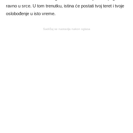
ravno u srce. U tom trenutku, istina će postati tvoj teret i tvoje
oslobođenje u isto vreme.
Sadržaj se nastavlja nakon oglasa