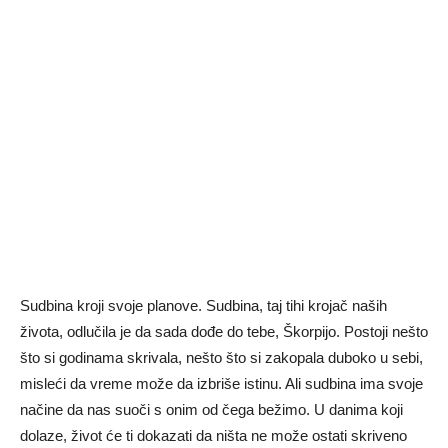
Sudbina kroji svoje planove. Sudbina, taj tihi krojač naših
života, odlučila je da sada dođe do tebe, Škorpijo. Postoji nešto
što si godinama skrivala, nešto što si zakopala duboko u sebi,
misleći da vreme može da izbriše istinu. Ali sudbina ima svoje
načine da nas suoči s onim od čega bežimo. U danima koji
dolaze, život će ti dokazati da ništa ne može ostati skriveno