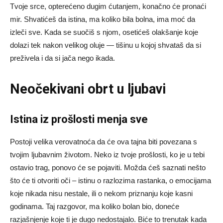
Tvoje srce, opterećeno dugim ćutanjem, konačno će pronaći
mir. Shvatićeš da istina, ma koliko bila bolna, ima moć da
izleči sve. Kada se suočiš s njom, osetićeš olakšanje koje
dolazi tek nakon velikog oluje — tišinu u kojoj shvataš da si
preživela i da si jača nego ikada.
Neočekivani obrt u ljubavi
Istina iz prošlosti menja sve
Postoji velika verovatnoća da će ova tajna biti povezana s
tvojim ljubavnim životom. Neko iz tvoje prošlosti, ko je u tebi
ostavio trag, ponovo će se pojaviti. Možda ćeš saznati nešto
što će ti otvoriti oči – istinu o razlozima rastanka, o emocijama
koje nikada nisu nestale, ili o nekom priznanju koje kasni
godinama. Taj razgovor, ma koliko bolan bio, doneće
razjašnjenje koje ti je dugo nedostajalo. Biće to trenutak kada