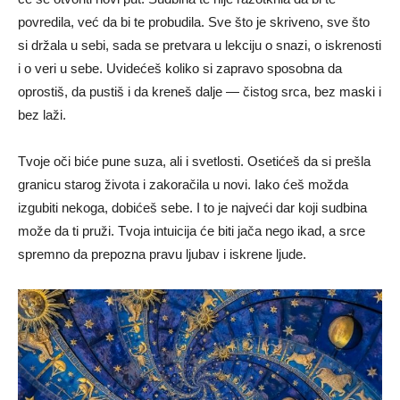
povredila, već da bi te probudila. Sve što je skriveno, sve što
si držala u sebi, sada se pretvara u lekciju o snazi, o iskrenosti
i o veri u sebe. Uvidećeš koliko si zapravo sposobna da
oprostiš, da pustiš i da kreneš dalje — čistog srca, bez maski i
bez laži.
Tvoje oči biće pune suza, ali i svetlosti. Osetićeš da si prešla
granicu starog života i zakoračila u novi. Iako ćeš možda
izgubiti nekoga, dobićeš sebe. I to je najveći dar koji sudbina
može da ti pruži. Tvoja intuicija će biti jača nego ikad, a srce
spremno da prepozna pravu ljubav i iskrene ljude.