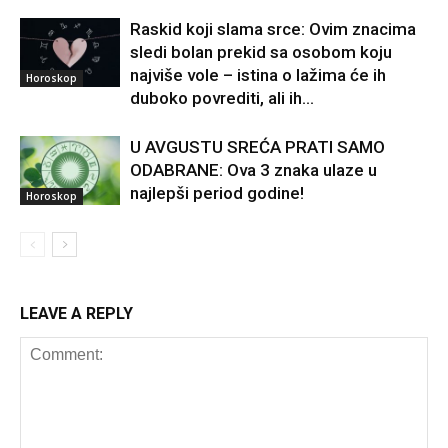
Raskid koji slama srce: Ovim znacima
sledi bolan prekid sa osobom koju
najviše vole – istina o lažima će ih
Horoskop
duboko povrediti, ali ih...
U AVGUSTU SREĆA PRATI SAMO
ODABRANE: Ova 3 znaka ulaze u
najlepši period godine!
Horoskop
LEAVE A REPLY