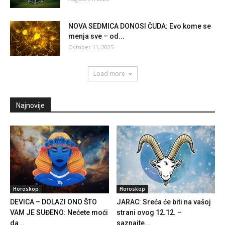
NOVA SEDMICA DONOSI ČUDA: Evo kome se
menja sve – od...
October 11, 2025
Load more
Najnovije
Horoskop
Horoskop
DEVICA – DOLAZI ONO ŠTO
JARAC: Sreća će biti na vašoj
VAM JE SUĐENO: Nećete moći
strani ovog 12.12. –
da...
saznajte...