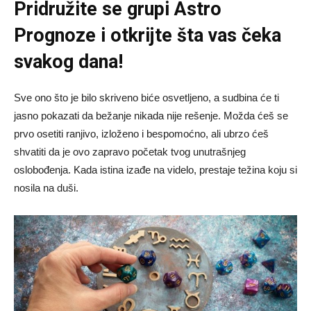
Pridružite se grupi
Astro
Prognoze
i otkrijte šta vas čeka
svakog dana!
Sve ono što je bilo skriveno biće osvetljeno, a sudbina će ti
jasno pokazati da bežanje nikada nije rešenje. Možda ćeš se
prvo osetiti ranjivo, izloženo i bespomoćno, ali ubrzo ćeš
shvatiti da je ovo zapravo početak tvog unutrašnjeg
oslobođenja. Kada istina izađe na videlo, prestaje težina koju si
nosila na duši.