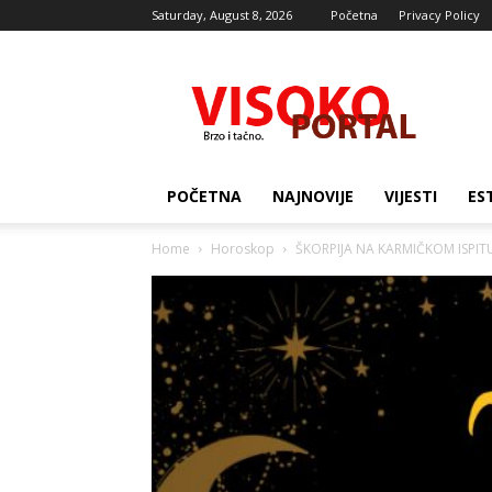
Saturday, August 8, 2026
Početna
Privacy Policy
Visocki
portal
POČETNA
NAJNOVIJE
VIJESTI
ES
Home
Horoskop
ŠKORPIJA NA KARMIČKOM ISPITU: 