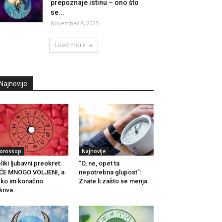
prepoznaje istinu – ono što
se...
November 8, 2025
Load more
Najnovije
oroskop
Najnovije
liki ljubavni preokret:
“O, ne, opet ta
ĆE MNOGO VOLJENI, a
nepotrebna glupost”:
ko im konačno
Znate li zašto se menja...
kriva...