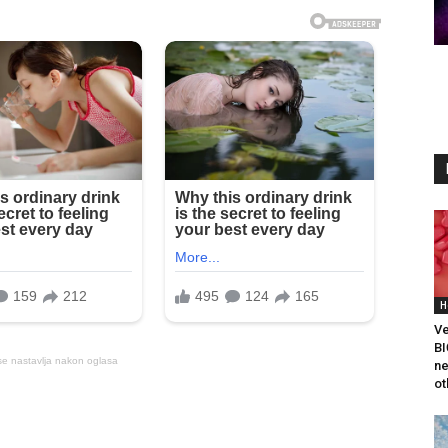
H
Ve
BI
se nastavlja nakon oglasa
ne
ot