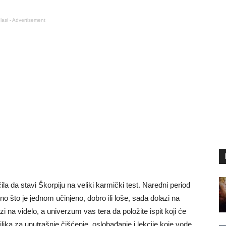
lasi - Advertisement
la da stavi Škorpiju na veliki karmički test. Naredni period
o što je jednom učinjeno, dobro ili loše, sada dolazi na
zi na videlo, a univerzum vas tera da položite ispit koji će
lika za unutrašnje čišćenje, oslobađanje i lekcije koje vode