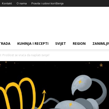
Kontakt
O nama
Pravila i uslovi korištenja
TRADA
KUHINJA I RECEPTI
SVIJET
REGION
ZANIMLJI
Prošlost se vraća da naplati svoje!