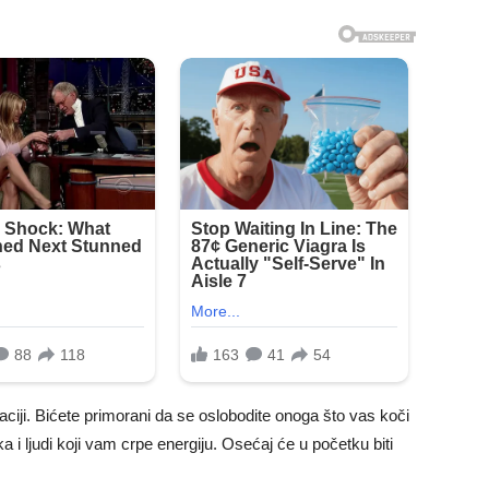
aciji. Bićete primorani da se oslobodite onoga što vas koči
 i ljudi koji vam crpe energiju. Osećaj će u početku biti