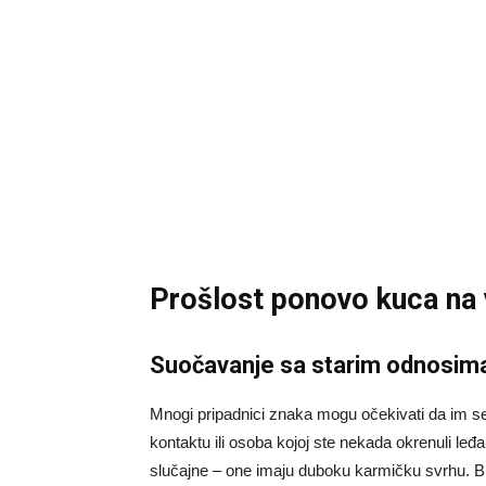
Prošlost ponovo kuca na 
Suočavanje sa starim odnosim
Mnogi pripadnici znaka mogu očekivati da im se jav
kontaktu ili osoba kojoj ste nekada okrenuli leđ
slučajne – one imaju duboku karmičku svrhu. Bićet