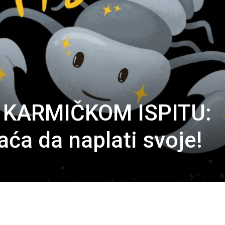
 KARMIČKOM ISPITU:
aća da naplati svoje!