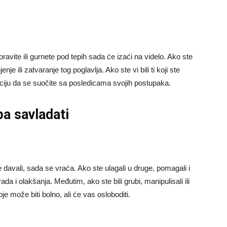
ravite ili gurnete pod tepih sada će izaći na videlo. Ako ste
nje ili zatvaranje tog poglavlja. Ako ste vi bili ti koji ste
uaciju da se suočite sa posledicama svojih postupaka.
ba savladati
 davali, sada se vraća. Ako ste ulagali u druge, pomagali i
da i olakšanja. Međutim, ako ste bili grubi, manipulisali ili
e može biti bolno, ali će vas osloboditi.