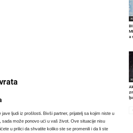
H
B
ME
a 
vrata
H
Ak
zn
lj
a
e ljudi iz prošlosti. Bivši partner, prijatelj sa kojim niste u
a, sada može ponovo ući u vaš život. Ove situacije nisu
e u prilici da shvatite koliko ste se promenili i da li ste