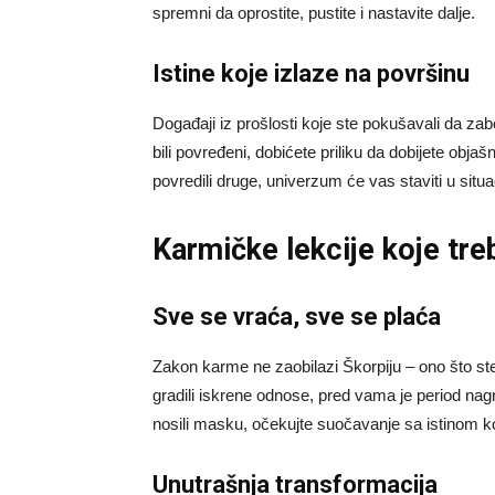
spremni da oprostite, pustite i nastavite dalje.
Istine koje izlaze na površinu
Događaji iz prošlosti koje ste pokušavali da zabo
bili povređeni, dobićete priliku da dobijete objašnje
povredili druge, univerzum će vas staviti u sit
Karmičke lekcije koje tre
Sve se vraća, sve se plaća
Zakon karme ne zaobilazi Škorpiju – ono što ste
gradili iskrene odnose, pred vama je period nagra
nosili masku, očekujte suočavanje sa istinom koj
Unutrašnja transformacija