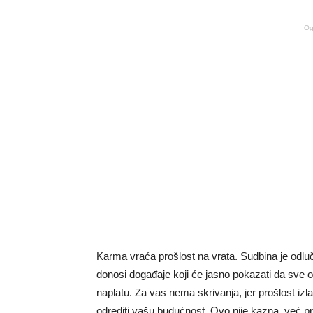
Og
Karma vraća prošlost na vrata. Sudbina je odluči
donosi događaje koji će jasno pokazati da sve on
naplatu. Za vas nema skrivanja, jer prošlost izla
odrediti vašu budućnost. Ovo nije kazna, već pri