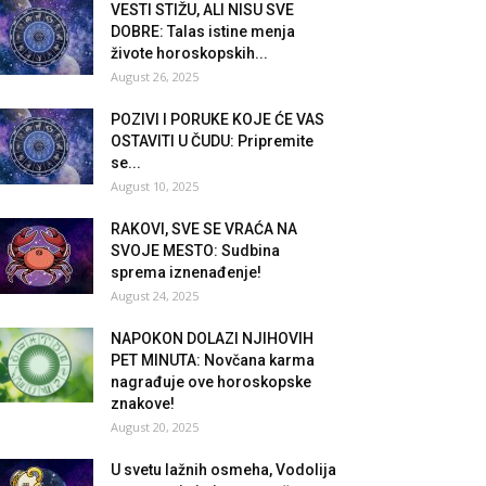
VESTI STIŽU, ALI NISU SVE
DOBRE: Talas istine menja
živote horoskopskih...
August 26, 2025
POZIVI I PORUKE KOJE ĆE VAS
OSTAVITI U ČUDU: Pripremite
se...
August 10, 2025
RAKOVI, SVE SE VRAĆA NA
SVOJE MESTO: Sudbina
sprema iznenađenje!
August 24, 2025
NAPOKON DOLAZI NJIHOVIH
PET MINUTA: Novčana karma
nagrađuje ove horoskopske
znakove!
August 20, 2025
U svetu lažnih osmeha, Vodolija