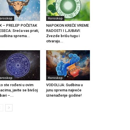
oroskop
Horoskop
IK – PRELEP POČETAK
NAPOKON KREĆE VREME
SECA: Sreća vas prati,
RADOSTI I LJUBAVI:
sudbina sprema...
Zvezde brišu tugu i
otvaraju...
oroskop
Horoskop
o ste rođeni u ovim
VODOLIJA: Sudbina u
acima, javite se bivšoj
junu sprema najveće
ubavi –...
iznenađenje godine!