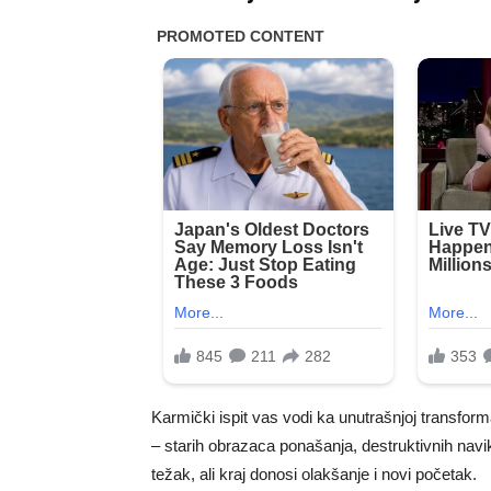
Karmički ispit vas vodi ka unutrašnjoj transform
– starih obrazaca ponašanja, destruktivnih navika
težak, ali kraj donosi olakšanje i novi početak.