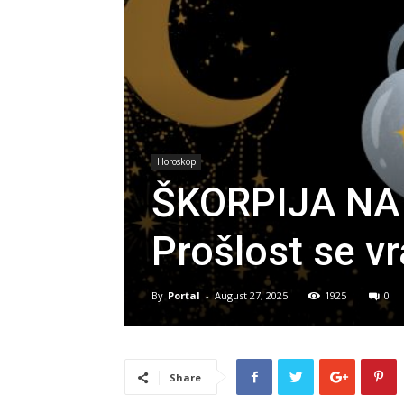
Horoskop
ŠKORPIJA NA
Prošlost se vr
By
Portal
-
August 27, 2025
1925
0
Share