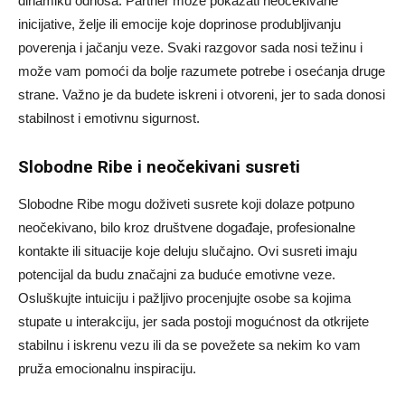
dinamiku odnosa. Partner može pokazati neočekivane
inicijative, želje ili emocije koje doprinose produbljivanju
poverenja i jačanju veze. Svaki razgovor sada nosi težinu i
može vam pomoći da bolje razumete potrebe i osećanja druge
strane. Važno je da budete iskreni i otvoreni, jer to sada donosi
stabilnost i emotivnu sigurnost.
Slobodne Ribe i neočekivani susreti
Slobodne Ribe mogu doživeti susrete koji dolaze potpuno
neočekivano, bilo kroz društvene događaje, profesionalne
kontakte ili situacije koje deluju slučajno. Ovi susreti imaju
potencijal da budu značajni za buduće emotivne veze.
Osluškujte intuiciju i pažljivo procenjujte osobe sa kojima
stupate u interakciju, jer sada postoji mogućnost da otkrijete
stabilnu i iskrenu vezu ili da se povežete sa nekim ko vam
pruža emocionalnu inspiraciju.