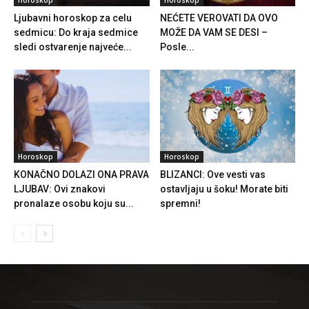
Ljubavni horoskop za celu
NEĆETE VEROVATI DA OVO
sedmicu: Do kraja sedmice
MOŽE DA VAM SE DESI –
sledi ostvarenje najveće...
Posle...
Horoskop
Horoskop
KONAČNO DOLAZI ONA PRAVA
BLIZANCI: Ove vesti vas
LJUBAV: Ovi znakovi
ostavljaju u šoku! Morate biti
pronalaze osobu koju su...
spremni!