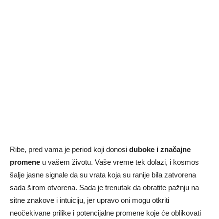
Ribe, pred vama je period koji donosi
duboke i značajne
promene
u vašem životu. Vaše vreme tek dolazi, i kosmos
šalje jasne signale da su vrata koja su ranije bila zatvorena
sada širom otvorena. Sada je trenutak da obratite pažnju na
sitne znakove i intuiciju, jer upravo oni mogu otkriti
neočekivane prilike i potencijalne promene koje će oblikovati