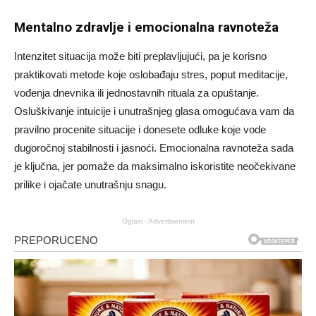
Mentalno zdravlje i emocionalna ravnoteža
Intenzitet situacija može biti preplavljujući, pa je korisno
praktikovati metode koje oslobađaju stres, poput meditacije,
vođenja dnevnika ili jednostavnih rituala za opuštanje.
Osluškivanje intuicije i unutrašnjeg glasa omogućava vam da
pravilno procenite situacije i donesete odluke koje vode
dugoročnoj stabilnosti i jasnoći. Emocionalna ravnoteža sada
je ključna, jer pomaže da maksimalno iskoristite neočekivane
prilike i ojačate unutrašnju snagu.
Oglasi - Advertisement