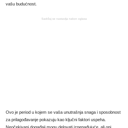
vašu budućnost.
Sadržaj se nastavlja nakon oglasa
Ovo je period u kojem se vaša unutrašnja snaga i sposobnost
za prilagođavanje pokazuju kao ključni faktori uspeha.
Neočekivani događaji mogu delovati iznenađujuće, ali oni