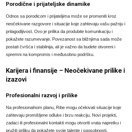
Porodične i prijateljske dinamike
Odnos sa porodicom i prijateljima može se promeniti kroz
neočekivane razgovore i situacije koje zahtevaju vašu pažnju i
prilagodljivost. Ovo je prilika da produbite komunikaciju i
pokažete razumevanje. Povezanost sa bližnjima sada može
postati čvršća i stabilnija, ali je važno da budete otvoreni i
spremni na kompromis i međusobnu podršku.
Karijera i finansije – Neočekivane prilike i
izazovi
Profesionalni razvoj i prilike
Na profesionalnom planu, Ribe mogu očekivati situacije koje
zahtevaju promišljene odluke i brzu reakciju. Novi projekti,
zadaci ili profesionalni kontakti mogu otvoriti vrata napretku i
pružiti priliku da pokažete svoje talente i sposobnosti.