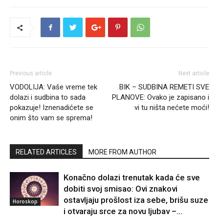
Previous article
Next article
VODOLIJA: Vaše vreme tek
BIK – SUDBINA REMETI SVE
dolazi i sudbina to sada
PLANOVE: Ovako je zapisano i
pokazuje! Iznenadićete se
vi tu ništa nećete moći!
onim što vam se sprema!
RELATED ARTICLES
MORE FROM AUTHOR
Konačno dolazi trenutak kada će sve
dobiti svoj smisao: Ovi znakovi
ostavljaju prošlost iza sebe, brišu suze
Horoskop
i otvaraju srce za novu ljubav –...