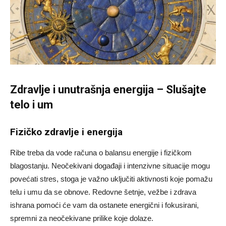
Zdravlje i unutrašnja energija – Slušajte
telo i um
Fizičko zdravlje i energija
Ribe treba da vode računa o balansu energije i fizičkom
blagostanju. Neočekivani događaji i intenzivne situacije mogu
povećati stres, stoga je važno uključiti aktivnosti koje pomažu
telu i umu da se obnove. Redovne šetnje, vežbe i zdrava
ishrana pomoći će vam da ostanete energični i fokusirani,
spremni za neočekivane prilike koje dolaze.