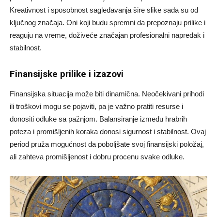
Kreativnost i sposobnost sagledavanja šire slike sada su od
ključnog značaja. Oni koji budu spremni da prepoznaju prilike i
reaguju na vreme, doživeće značajan profesionalni napredak i
stabilnost.
Finansijske prilike i izazovi
Finansijska situacija može biti dinamična. Neočekivani prihodi
ili troškovi mogu se pojaviti, pa je važno pratiti resurse i
donositi odluke sa pažnjom. Balansiranje između hrabrih
poteza i promišljenih koraka donosi sigurnost i stabilnost. Ovaj
period pruža mogućnost da poboljšate svoj finansijski položaj,
ali zahteva promišljenost i dobru procenu svake odluke.