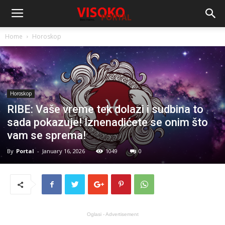
Home
Horoskop
Horoskop
RIBE: Vaše vreme tek dolazi i sudbina to
sada pokazuje! Iznenadićete se onim što
vam se sprema!
By
Portal
-
January 16, 2026
1049
0
Oglasi - Advertisement