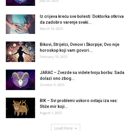
July 29, 2025
Iz crijeva kreću sve bolesti: Doktorka otkriva
da zadobro varenje svaki...
March 16, 2025
Bikovi, Strijelci, Ovnovi i Škorpije; Ovo nije
horoskop koji vam govori...
February 19, 2025
JARAC – Zvezde su videle tvoju borbu: Sada
dolazi ono zbog...
October 9, 2025
BIK – Svi problemi uskoro ostaju iza vas:
Stiže mir koji...
August 1, 2025
Load more