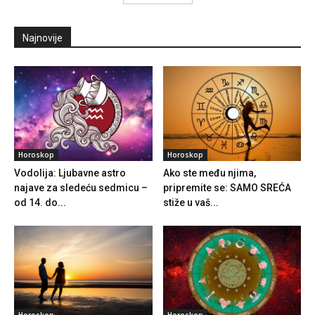
Najnovije
Horoskop
Horoskop
Vodolija: Ljubavne astro
Ako ste među njima,
najave za sledeću sedmicu –
pripremite se: SAMO SREĆA
od 14. do...
stiže u vaš...
Horoskop
Horoskop