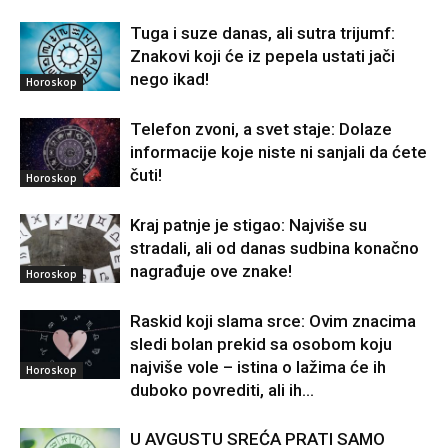
Tuga i suze danas, ali sutra trijumf:
Znakovi koji će iz pepela ustati jači
nego ikad!
Horoskop
Telefon zvoni, a svet staje: Dolaze
informacije koje niste ni sanjali da ćete
čuti!
Horoskop
Kraj patnje je stigao: Najviše su
stradali, ali od danas sudbina konačno
nagrađuje ove znake!
Horoskop
Raskid koji slama srce: Ovim znacima
sledi bolan prekid sa osobom koju
najviše vole – istina o lažima će ih
Horoskop
duboko povrediti, ali ih...
U AVGUSTU SREĆA PRATI SAMO