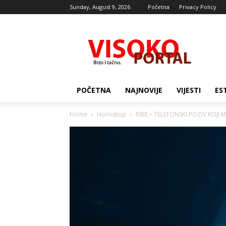
Sunday, August 9, 2026
Početna
Privacy Policy
Visocki
portal
POČETNA
NAJNOVIJE
VIJESTI
ES
Home
Horoskop
RIBE – TELEFONSKI POZIV KOJI ME