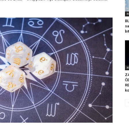
H
BL
sa
bi
H
Z
ĆE
RE
ko