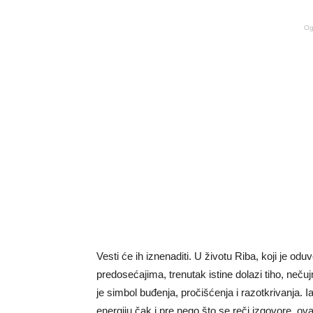
Og
Vesti će ih iznenaditi. U životu Riba, koji je od
predosećajima, trenutak istine dolazi tiho, nečuj
je simbol buđenja, pročišćenja i razotkrivanja.
energiju čak i pre nego što se reči izgovore, ova