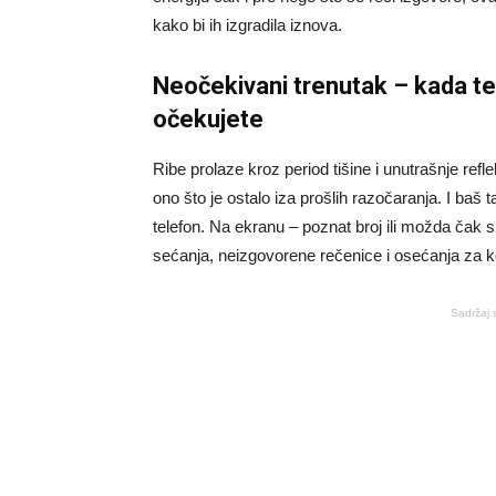
kako bi ih izgradila iznova.
Neočekivani trenutak – kada te
očekujete
Ribe prolaze kroz period tišine i unutrašnje ref
ono što je ostalo iza prošlih razočaranja. I baš
telefon. Na ekranu – poznat broj ili možda čak sk
sećanja, neizgovorene rečenice i osećanja za koj
Sadržaj 