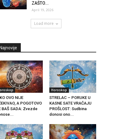
ZAŠTO...
April 19, 2026
Load more
Najnovije
oroskop
Horoskop
KO OVO NIJE
STRELAC – PORUKE U
ČEKIVAO, A POGOTOVO
KASNE SATE VRAĆAJU
E BAŠ SADA: Zvezde
PROŠLOST: Sudbina
nose...
donosi ono...