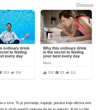
o u srce. To je priznanje, kajanje, poruka koja otkriva ono
da je strah sprečio nekoga da im to pokaže. Ili da su bile