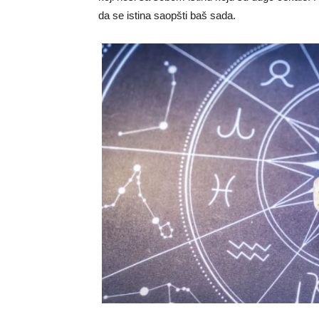
da se istina saopšti baš sada.