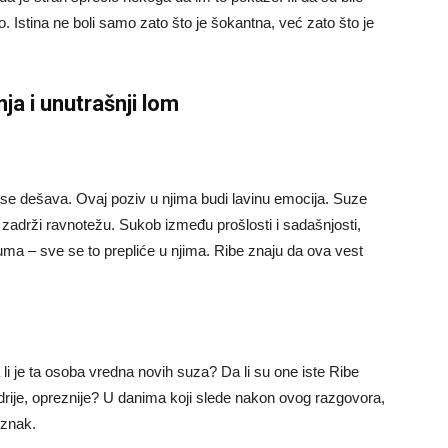
o. Istina ne boli samo zato što je šokantna, već zato što je
a i unutrašnji lom
se dešava. Ovaj poziv u njima budi lavinu emocija. Suze
adrži ravnotežu. Sukob između prošlosti i sadašnjosti,
uma – sve se to prepliće u njima. Ribe znaju da ova vest
li je ta osoba vredna novih suza? Da li su one iste Ribe
udrije, opreznije? U danima koji slede nakon ovog razgovora,
 znak.