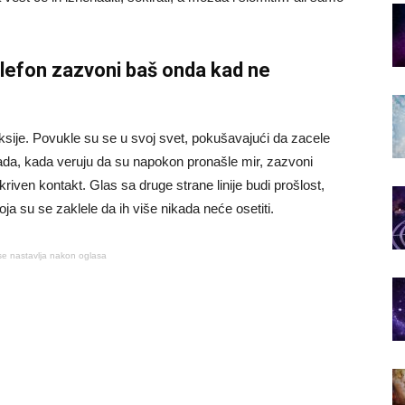
lefon zazvoni baš onda kad ne
leksije. Povukle su se u svoj svet, pokušavajući da zacele
 tada, kada veruju da su napokon pronašle mir, zazvoni
riven kontakt. Glas sa druge strane linije budi prošlost,
a su se zaklele da ih više nikada neće osetiti.
se nastavlja nakon oglasa