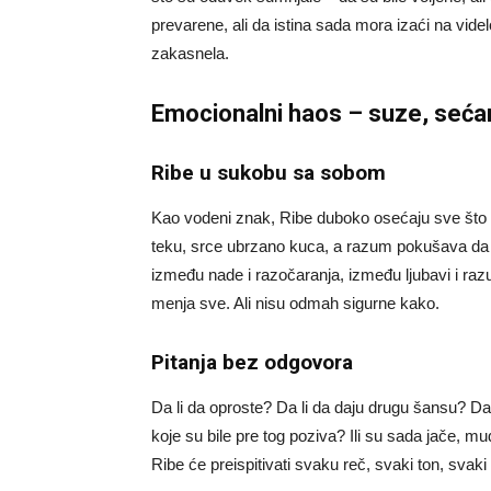
prevarene, ali da istina sada mora izaći na videl
zakasnela.
Emocionalni haos – suze, sećanj
Ribe u sukobu sa sobom
Kao vodeni znak, Ribe duboko osećaju sve što 
teku, srce ubrzano kuca, a razum pokušava da z
između nade i razočaranja, između ljubavi i raz
menja sve. Ali nisu odmah sigurne kako.
Pitanja bez odgovora
Da li da oproste? Da li da daju drugu šansu? Da 
koje su bile pre tog poziva? Ili su sada jače, m
Ribe će preispitivati svaku reč, svaki ton, svaki