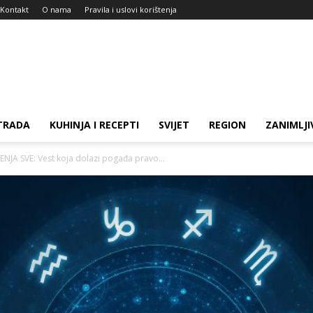
Kontakt
O nama
Pravila i uslovi korištenja
TRADA
KUHINJA I RECEPTI
SVIJET
REGION
ZANIMLJI
NJA SVE: Vest koja dolazi pogađa pravo...