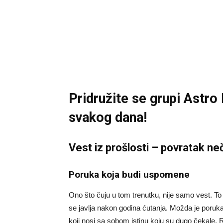
Pridružite se grupi
Astro
svakog dana!
Vest iz prošlosti – povratak ne
Poruka koja budi uspomene
Ono što čuju u tom trenutku, nije samo vest. To
se javlja nakon godina ćutanja. Možda je poruka o
koji nosi sa sobom istinu koju su dugo čekale. Ri