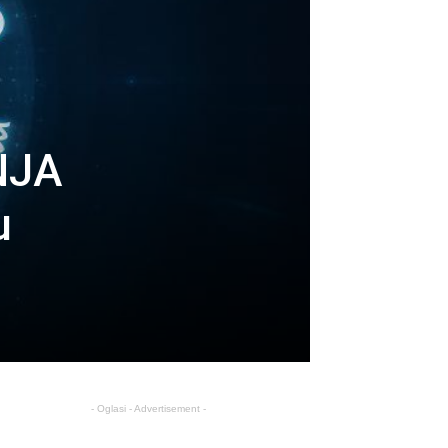
NJA
u
- Oglasi - Advertisement -