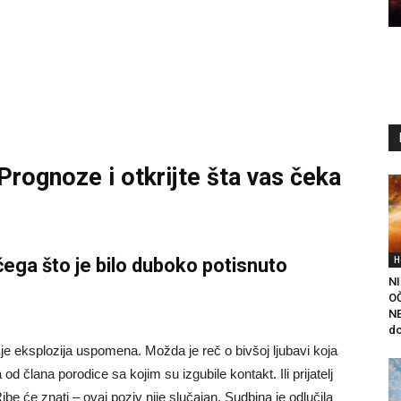
 Prognoze
i otkrijte šta vas čeka
H
čega što je bilo duboko potisnuto
NI
O
N
do
 je eksplozija uspomena. Možda je reč o bivšoj ljubavi koja
d člana porodice sa kojim su izgubile kontakt. Ili prijatelj
be će znati – ovaj poziv nije slučajan. Sudbina je odlučila