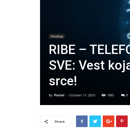
Horoskop
RIBE – TELEF
SVE: Vest koj
srce!
By
Portal
-
October 11, 2025
1693
0
Share