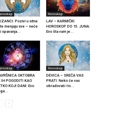
oroskop
Horoskop
IZANCI: Pozivi u sitne
LAV – KARMIČKI
te menjaju sve – neće
HOROSKOP DO 15. JUNA:
ti spavanja...
Evo šta vam je...
oroskop
Horoskop
AVRŠNICA OKTOBRA
DEVICA – SREĆA VAS
 IH POGODITI KAO
PRATI: Neko će vas
TKO KOJI DANI: Evo
obradovati i to...
ga...