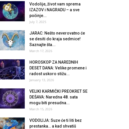
Vodolije, život vam sprema
IZAZOV i NAGRADU – a sve
počinje...
July 7, 2025
JARAC: Nešto neverovatno će
se desiti do kraja sedmice!
Saznajte šta...
March 17, 2026
HOROSKOP ZA NAREDNIH
DESET DANA: Velike promene i
radost uskoro stižu...
January 13, 2026
VELIKI KARMIČKI PREOKRET SE
DEŠAVA: Naredna 48. sata
mogu biti presudna...
March 15, 2026
VODOLIJA: Suze će ti liti bez
prestanka… a kad shvatiš