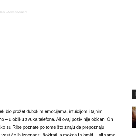
lasi - Advertisement
uvek bio prožet dubokim emocijama, intuicijom i tajnim
no – u obliku zvuka telefona. Ali ovaj poziv nije običan. On
 Iako su Ribe poznate po tome što znaju da prepoznaju
 vest će ih iznenaditi, šokirati, a možda i slomiti… ali samo