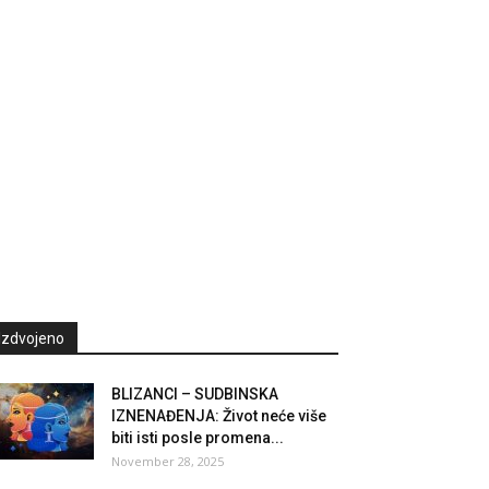
Izdvojeno
BLIZANCI – SUDBINSKA
IZNENAĐENJA: Život neće više
biti isti posle promena...
November 28, 2025