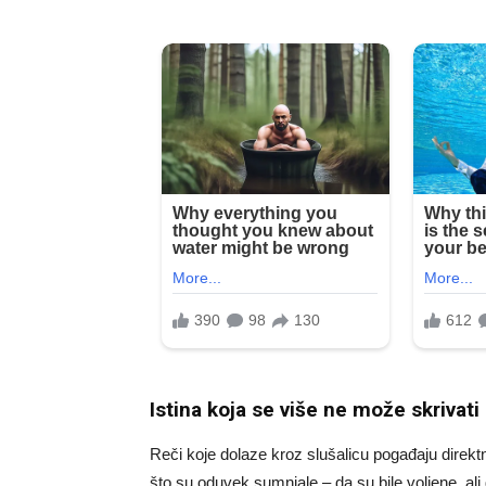
Istina koja se više ne može skrivati
Reči koje dolaze kroz slušalicu pogađaju direktn
što su oduvek sumnjale – da su bile voljene, ali 