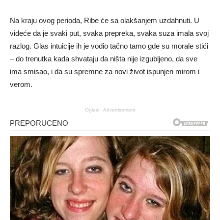
Na kraju ovog perioda, Ribe će sa olakšanjem uzdahnuti. U
videće da je svaki put, svaka prepreka, svaka suza imala svoj
razlog. Glas intuicije ih je vodio tačno tamo gde su morale stići
– do trenutka kada shvataju da ništa nije izgubljeno, da sve
ima smisao, i da su spremne za novi život ispunjen mirom i
verom.
Oglasi - Advertisement