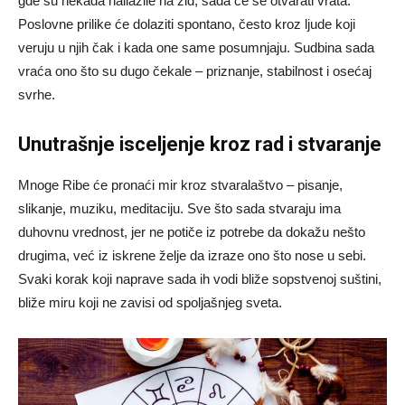
gde su nekada nailazile na zid, sada će se otvarati vrata.
Poslovne prilike će dolaziti spontano, često kroz ljude koji
veruju u njih čak i kada one same posumnjaju. Sudbina sada
vraća ono što su dugo čekale – priznanje, stabilnost i osećaj
svrhe.
Unutrašnje isceljenje kroz rad i stvaranje
Mnoge Ribe će pronaći mir kroz stvaralaštvo – pisanje,
slikanje, muziku, meditaciju. Sve što sada stvaraju ima
duhovnu vrednost, jer ne potiče iz potrebe da dokažu nešto
drugima, već iz iskrene želje da izraze ono što nose u sebi.
Svaki korak koji naprave sada ih vodi bliže sopstvenoj suštini,
bliže miru koji ne zavisi od spoljašnjeg sveta.