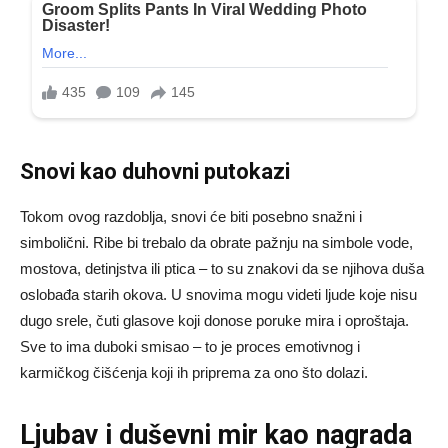
Snovi kao duhovni putokazi
Tokom ovog razdoblja, snovi će biti posebno snažni i
simbolični. Ribe bi trebalo da obrate pažnju na simbole vode,
mostova, detinjstva ili ptica – to su znakovi da se njihova duša
oslobađa starih okova. U snovima mogu videti ljude koje nisu
dugo srele, čuti glasove koji donose poruke mira i oproštaja.
Sve to ima duboki smisao – to je proces emotivnog i
karmičkog čišćenja koji ih priprema za ono što dolazi.
Ljubav i duševni mir kao nagrada