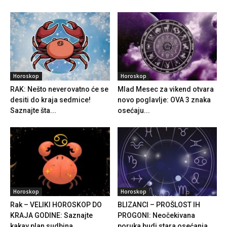
Horoskop
Horoskop
RAK: Nešto neverovatno će se
Mlad Mesec za vikend otvara
desiti do kraja sedmice!
novo poglavlje: OVA 3 znaka
Saznajte šta...
osećaju...
Horoskop
Horoskop
Rak – VELIKI HOROSKOP DO
BLIZANCI – PROŠLOST IH
KRAJA GODINE: Saznajte
PROGONI: Neočekivana
kakav plan sudbina...
poruka budi stara osećanja