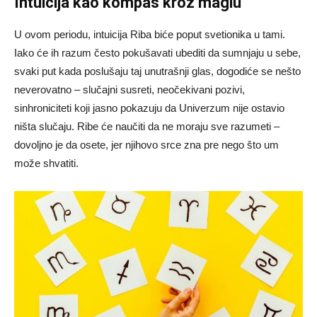
Intuicija kao kompas kroz maglu
U ovom periodu, intuicija Riba biće poput svetionika u tami.
Iako će ih razum često pokušavati ubediti da sumnjaju u sebe,
svaki put kada poslušaju taj unutrašnji glas, dogodiće se nešto
neverovatno – slučajni susreti, neočekivani pozivi,
sinhroniciteti koji jasno pokazuju da Univerzum nije ostavio
ništa slučaju. Ribe će naučiti da ne moraju sve razumeti –
dovoljno je da osete, jer njihovo srce zna pre nego što um
može shvatiti.