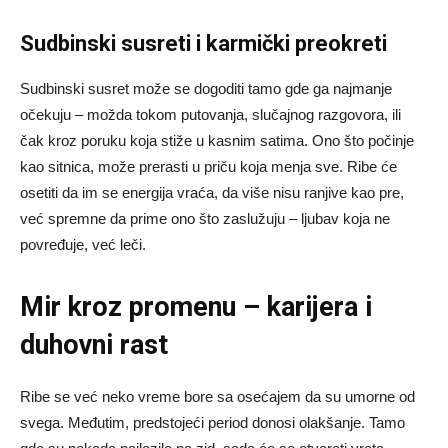
Sudbinski susreti i karmički preokreti
Sudbinski susret može se dogoditi tamo gde ga najmanje
očekuju – možda tokom putovanja, slučajnog razgovora, ili
čak kroz poruku koja stiže u kasnim satima. Ono što počinje
kao sitnica, može prerasti u priču koja menja sve. Ribe će
osetiti da im se energija vraća, da više nisu ranjive kao pre,
već spremne da prime ono što zaslužuju – ljubav koja ne
povređuje, već leči.
Mir kroz promenu – karijera i
duhovni rast
Ribe se već neko vreme bore sa osećajem da su umorne od
svega. Međutim, predstojeći period donosi olakšanje. Tamo