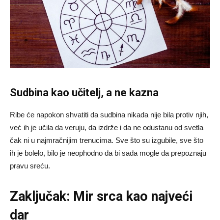
Sudbina kao učitelj, a ne kazna
Ribe će napokon shvatiti da sudbina nikada nije bila protiv njih,
već ih je učila da veruju, da izdrže i da ne odustanu od svetla
čak ni u najmračnijim trenucima. Sve što su izgubile, sve što
ih je bolelo, bilo je neophodno da bi sada mogle da prepoznaju
pravu sreću.
Zaključak: Mir srca kao najveći
dar