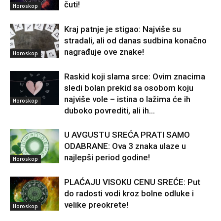
čuti!
Horoskop
Kraj patnje je stigao: Najviše su
stradali, ali od danas sudbina konačno
nagrađuje ove znake!
Horoskop
Raskid koji slama srce: Ovim znacima
sledi bolan prekid sa osobom koju
najviše vole – istina o lažima će ih
Horoskop
duboko povrediti, ali ih...
U AVGUSTU SREĆA PRATI SAMO
ODABRANE: Ova 3 znaka ulaze u
najlepši period godine!
Horoskop
PLAĆAJU VISOKU CENU SREĆE: Put
do radosti vodi kroz bolne odluke i
velike preokrete!
Horoskop