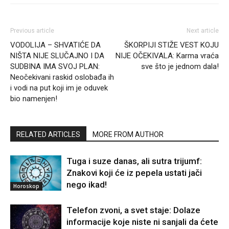
Previous article
Next article
VODOLIJA – SHVATIĆE DA
ŠKORPIJI STIŽE VEST KOJU
NIŠTA NIJE SLUČAJNO I DA
NIJE OČEKIVALA: Karma vraća
SUDBINA IMA SVOJ PLAN:
sve što je jednom dala!
Neočekivani raskid oslobađa ih
i vodi na put koji im je oduvek
bio namenjen!
RELATED ARTICLES
MORE FROM AUTHOR
Tuga i suze danas, ali sutra trijumf:
Znakovi koji će iz pepela ustati jači
nego ikad!
Horoskop
Telefon zvoni, a svet staje: Dolaze
informacije koje niste ni sanjali da ćete