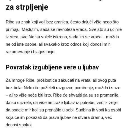
za strpljenje
Ribe su znak koji voli bez granica, često dajući više nego što
primaju. Međutim, sada se ravnoteža vraća. Sve što su učinile
iz srca, sve što su volele iskreno, sada im se vraća – možda
ne od iste osobe, ali svakako kroz odnos koji donosi mir,
razumevanje i blagostanje.
Povratak izgubljene vere u ljubav
Za mnoge Ribe, prošlost će zakucati na vrata, ali ovog puta
bez bola. Neko će poželeti razgovor, pomirenje, možda i suze
– ali to više neće biti isto. Ribe će shvatiti da su se promenile,
da su sazrele, da više ne traže ljubav iz potrebe, već iz želje
da podele mir koji su pronašle u sebi. Sudbina ih vodi ka osobi
koja će im pokazati da prava ljubav ne stvara dramu, već
donosi spokoj.