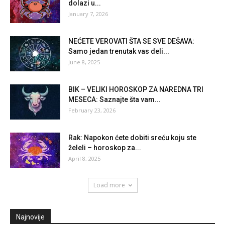
dolazi u...
January 7, 2026
NEĆETE VEROVATI ŠTA SE SVE DEŠAVA:
Samo jedan trenutak vas deli...
June 8, 2025
BIK – VELIKI HOROSKOP ZA NAREDNA TRI
MESECA: Saznajte šta vam...
February 23, 2026
Rak: Napokon ćete dobiti sreću koju ste
želeli – horoskop za...
April 8, 2025
Load more
Najnovije