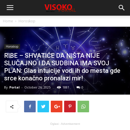
Home
Horoskop
Horoskop
RIBE – SHVATIĆE DA NIŠTA NIJE
SLUČAJNO I DA SUDBINA IMA SVOJ
PLAN: Glas intuicije vodi ih do mesta gde
srce konačno pronalazi mir!
By
Portal
-
October 26, 2025
1881
0
Oglasi - Advertisement