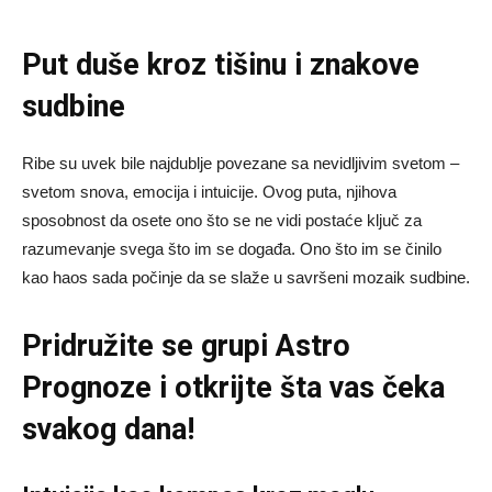
Put duše kroz tišinu i znakove
sudbine
Ribe su uvek bile najdublje povezane sa nevidljivim svetom –
svetom snova, emocija i intuicije. Ovog puta, njihova
sposobnost da osete ono što se ne vidi postaće ključ za
razumevanje svega što im se događa. Ono što im se činilo
kao haos sada počinje da se slaže u savršeni mozaik sudbine.
Pridružite se grupi
Astro
Prognoze
i otkrijte šta vas čeka
svakog dana!