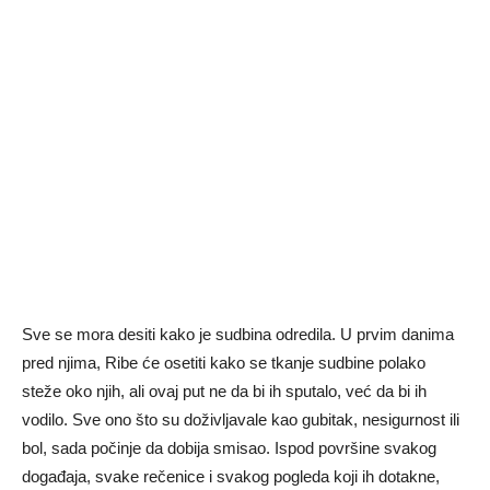
Sve se mora desiti kako je sudbina odredila. U prvim danima
pred njima, Ribe će osetiti kako se tkanje sudbine polako
steže oko njih, ali ovaj put ne da bi ih sputalo, već da bi ih
vodilo. Sve ono što su doživljavale kao gubitak, nesigurnost ili
bol, sada počinje da dobija smisao. Ispod površine svakog
događaja, svake rečenice i svakog pogleda koji ih dotakne,