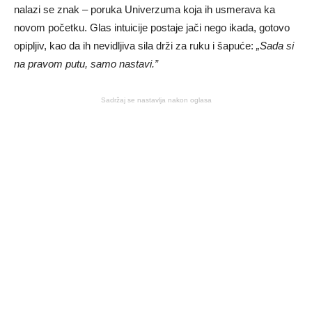
nalazi se znak – poruka Univerzuma koja ih usmerava ka
novom početku. Glas intuicije postaje jači nego ikada, gotovo
opipljiv, kao da ih nevidljiva sila drži za ruku i šapuće:
„Sada si
na pravom putu, samo nastavi.”
Sadržaj se nastavlja nakon oglasa