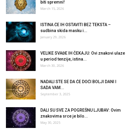
biti spremni!
March 15, 2026
ISTINA ĆE IH OSTAVITI BEZ TEKSTA –
sudbina skida masku i...
January 29, 2026
VELIKE SVAĐE IH ČEKAJU: Ovi znakovi ulaze
u period tenzije, istina...
March 30, 2026
NADALI STE SE DA ĆE DOĆI BOLJI DANI I
SADA VAM...
September 3, 2025
DALI SU SVE ZA POGREŠNU LJUBAV: Ovim
znakovima srce je bilo...
May 30, 2025