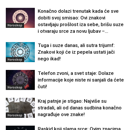
Konačno dolazi trenutak kada će sve
dobiti svoj smisao: Ovi znakovi
ostavljaju prošlost iza sebe, brišu suze
Horoskop
i otvaraju srce za novu ljubav –...
Tuga i suze danas, ali sutra trijumf:
Znakovi koji će iz pepela ustati jači
nego ikad!
Horoskop
Telefon zvoni, a svet staje: Dolaze
informacije koje niste ni sanjali da ćete
čuti!
Horoskop
Kraj patnje je stigao: Najviše su
stradali, ali od danas sudbina konačno
nagrađuje ove znake!
Horoskop
Raskid koji slama srce: Ovim znacima