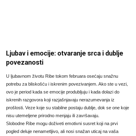
Ljubav i emocije: otvaranje srca i dublje
povezanosti
U ljubavnom životu Ribe tokom februara osećaju snažnu
potrebu za bliskošću i iskrenim povezivanjem. Ako ste u vezi,
ovo je period kada se emocije produbljuju i kada dolazi do
iskrenih razgovora koji razjašnjavaju nerazumevanja iz
prošlosti. Veze koje su stabilne postaju dublje, dok se one koje
nisu utemeljene prirodno menjaju ili završavaju.
Slobodne Ribe mogu doživeti emotivni susret koji na prvi
pogled deluje nenametljivo, ali nosi snažan uticaj na vaša