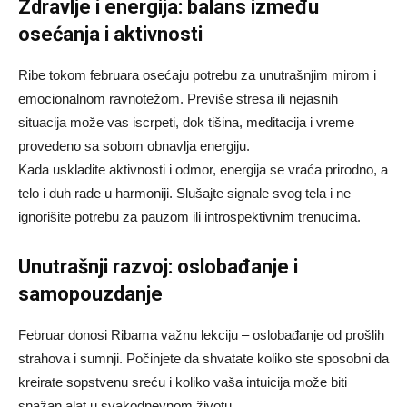
Zdravlje i energija: balans između
osećanja i aktivnosti
Ribe tokom februara osećaju potrebu za unutrašnjim mirom i
emocionalnom ravnotežom. Previše stresa ili nejasnih
situacija može vas iscrpeti, dok tišina, meditacija i vreme
provedeno sa sobom obnavlja energiju.
Kada uskladite aktivnosti i odmor, energija se vraća prirodno, a
telo i duh rade u harmoniji. Slušajte signale svog tela i ne
ignorišite potrebu za pauzom ili introspektivnim trenucima.
Unutrašnji razvoj: oslobađanje i
samopouzdanje
Februar donosi Ribama važnu lekciju – oslobađanje od prošlih
strahova i sumnji. Počinjete da shvatate koliko ste sposobni da
kreirate sopstvenu sreću i koliko vaša intuicija može biti
snažan alat u svakodnevnom životu.