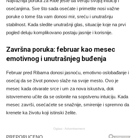
Najvažnija poruka za Ribe jeste da veruju svojoj intuiciji i
osećanjima. Sve što sada osećate i primetite nosi važne
poruke o tome šta vam donosi mir, sreću i unutrašnju
stabilnost. Kada sledite unutrašnji glas, situacije koje na prvi
pogled deluju komplikovano postaju jasnije i korisnije.
Završna poruka: februar kao mesec
emotivnog i unutrašnjeg buđenja
Februar pred Ribama donosi jasnoću, emotivno oslobađanje i
osećaj da se život ponovo slaže na svoje mesto. Ovo je
mesec kada otvarate srce i um za nova iskustva, dok
istovremeno učite da se oslonite na sopstvenu intuiciju. Kada
mesec završi, osećaćete se snažnije, smirenije i spremno da
krenete ka životu koji istinski želite.
Oglasi - Advertisement