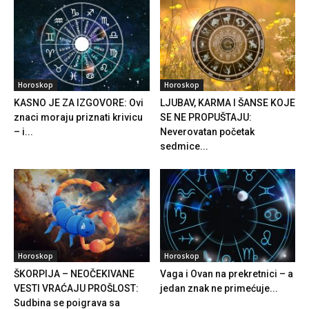
Horoskop
Horoskop
KASNO JE ZA IZGOVORE: Ovi
LJUBAV, KARMA I ŠANSE KOJE
znaci moraju priznati krivicu
SE NE PROPUŠTAJU:
– i...
Neverovatan početak
sedmice...
Horoskop
Horoskop
ŠKORPIJA – NEOČEKIVANE
Vaga i Ovan na prekretnici – a
VESTI VRAĆAJU PROŠLOST:
jedan znak ne primećuje...
Sudbina se poigrava sa