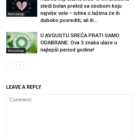
sledi bolan prekid sa osobom koju
najviše vole – istina o lažima će ih
Horoskop
duboko povrediti, ali ih...
U AVGUSTU SREĆA PRATI SAMO
ODABRANE: Ova 3 znaka ulaze u
najlepši period godine!
Horoskop
LEAVE A REPLY