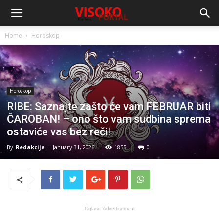
Home
Horoskop
Horoskop
RIBE: Saznajte zašto će vam FEBRUAR biti
ČAROBAN! – ono što vam sudbina sprema
ostaviće vas bez reči!
By
Redakcija
-
January 31, 2026
1855
0
Oglasi - Advertisement