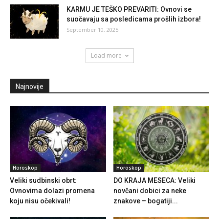
KARMU JE TEŠKO PREVARITI: Ovnovi se
suočavaju sa posledicama prošlih izbora!
September 10, 2025
Load more
Najnovije
Horoskop
Horoskop
Veliki sudbinski obrt:
DO KRAJA MESECA: Veliki
Ovnovima dolazi promena
novčani dobici za neke
koju nisu očekivali!
znakove – bogatiji...