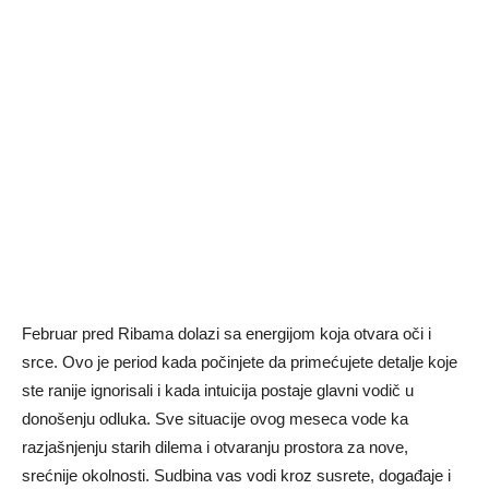
Februar pred Ribama dolazi sa energijom koja otvara oči i
srce. Ovo je period kada počinjete da primećujete detalje koje
ste ranije ignorisali i kada intuicija postaje glavni vodič u
donošenju odluka. Sve situacije ovog meseca vode ka
razjašnjenju starih dilema i otvaranju prostora za nove,
srećnije okolnosti. Sudbina vas vodi kroz susrete, događaje i