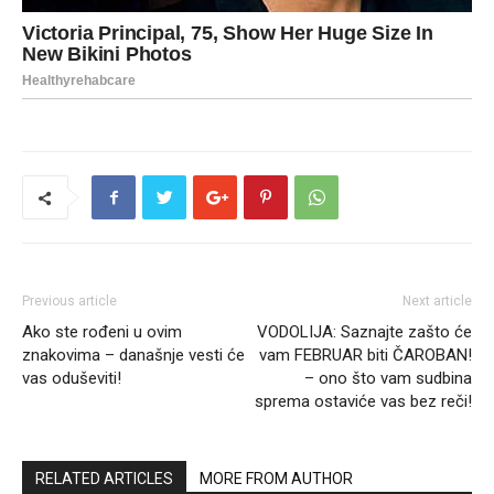
Previous article
Next article
Ako ste rođeni u ovim
VODOLIJA: Saznajte zašto će
znakovima – današnje vesti će
vam FEBRUAR biti ČAROBAN!
vas oduševiti!
– ono što vam sudbina
sprema ostaviće vas bez reči!
RELATED ARTICLES
MORE FROM AUTHOR