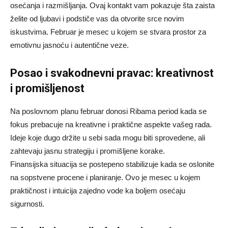
osećanja i razmišljanja. Ovaj kontakt vam pokazuje šta zaista
želite od ljubavi i podstiče vas da otvorite srce novim
iskustvima. Februar je mesec u kojem se stvara prostor za
emotivnu jasnoću i autentične veze.
Posao i svakodnevni pravac: kreativnost
i promišljenost
Na poslovnom planu februar donosi Ribama period kada se
fokus prebacuje na kreativne i praktične aspekte vašeg rada.
Ideje koje dugo držite u sebi sada mogu biti sprovedene, ali
zahtevaju jasnu strategiju i promišljene korake.
Finansijska situacija se postepeno stabilizuje kada se oslonite
na sopstvene procene i planiranje. Ovo je mesec u kojem
praktičnost i intuicija zajedno vode ka boljem osećaju
sigurnosti.