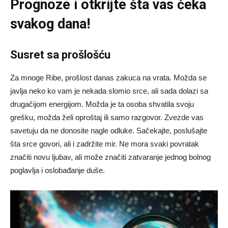
Prognoze
i otkrijte šta vas čeka
svakog dana!
Susret sa prošlošću
Za mnoge Ribe, prošlost danas zakuca na vrata. Možda se
javlja neko ko vam je nekada slomio srce, ali sada dolazi sa
drugačijom energijom. Možda je ta osoba shvatila svoju
grešku, možda želi oproštaj ili samo razgovor. Zvezde vas
savetuju da ne donosite nagle odluke. Sačekajte, poslušajte
šta srce govori, ali i zadržite mir. Ne mora svaki povratak
značiti novu ljubav, ali može značiti zatvaranje jednog bolnog
poglavlja i oslobađanje duše.