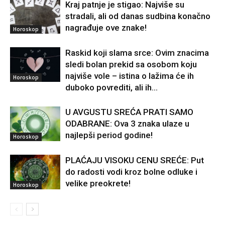
Kraj patnje je stigao: Najviše su
stradali, ali od danas sudbina konačno
nagrađuje ove znake!
Horoskop
Raskid koji slama srce: Ovim znacima
sledi bolan prekid sa osobom koju
najviše vole – istina o lažima će ih
Horoskop
duboko povrediti, ali ih...
U AVGUSTU SREĆA PRATI SAMO
ODABRANE: Ova 3 znaka ulaze u
najlepši period godine!
Horoskop
PLAĆAJU VISOKU CENU SREĆE: Put
do radosti vodi kroz bolne odluke i
velike preokrete!
Horoskop