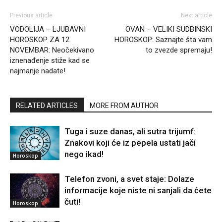
Previous article
Next article
VODOLIJA – LJUBAVNI
OVAN – VELIKI SUDBINSKI
HOROSKOP ZA 12.
HOROSKOP: Saznajte šta vam
NOVEMBAR: Neočekivano
to zvezde spremaju!
iznenađenje stiže kad se
najmanje nadate!
RELATED ARTICLES
MORE FROM AUTHOR
Tuga i suze danas, ali sutra trijumf:
Znakovi koji će iz pepela ustati jači
nego ikad!
Horoskop
Telefon zvoni, a svet staje: Dolaze
informacije koje niste ni sanjali da ćete
čuti!
Horoskop