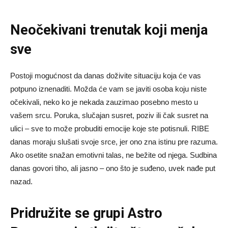
Neočekivani trenutak koji menja
sve
Postoji mogućnost da danas doživite situaciju koja će vas
potpuno iznenaditi. Možda će vam se javiti osoba koju niste
očekivali, neko ko je nekada zauzimao posebno mesto u
vašem srcu. Poruka, slučajan susret, poziv ili čak susret na
ulici – sve to može probuditi emocije koje ste potisnuli. RIBE
danas moraju slušati svoje srce, jer ono zna istinu pre razuma.
Ako osetite snažan emotivni talas, ne bežite od njega. Sudbina
danas govori tiho, ali jasno – ono što je suđeno, uvek nađe put
nazad.
Pridružite se grupi
Astro