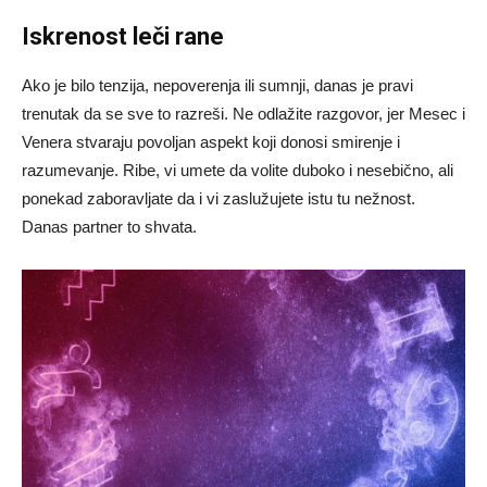
Iskrenost leči rane
Ako je bilo tenzija, nepoverenja ili sumnji, danas je pravi
trenutak da se sve to razreši. Ne odlažite razgovor, jer Mesec i
Venera stvaraju povoljan aspekt koji donosi smirenje i
razumevanje. Ribe, vi umete da volite duboko i nesebično, ali
ponekad zaboravljate da i vi zaslužujete istu tu nežnost.
Danas partner to shvata.