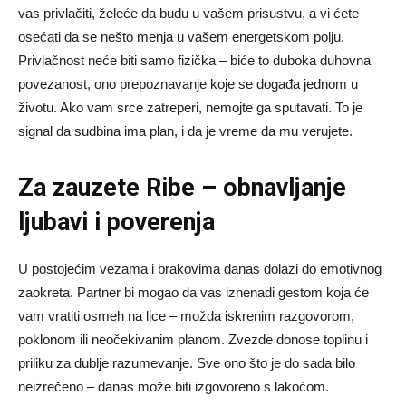
vas privlačiti, želeće da budu u vašem prisustvu, a vi ćete
osećati da se nešto menja u vašem energetskom polju.
Privlačnost neće biti samo fizička – biće to duboka duhovna
povezanost, ono prepoznavanje koje se događa jednom u
životu. Ako vam srce zatreperi, nemojte ga sputavati. To je
signal da sudbina ima plan, i da je vreme da mu verujete.
Za zauzete Ribe – obnavljanje
ljubavi i poverenja
U postojećim vezama i brakovima danas dolazi do emotivnog
zaokreta. Partner bi mogao da vas iznenadi gestom koja će
vam vratiti osmeh na lice – možda iskrenim razgovorom,
poklonom ili neočekivanim planom. Zvezde donose toplinu i
priliku za dublje razumevanje. Sve ono što je do sada bilo
neizrečeno – danas može biti izgovoreno s lakoćom.