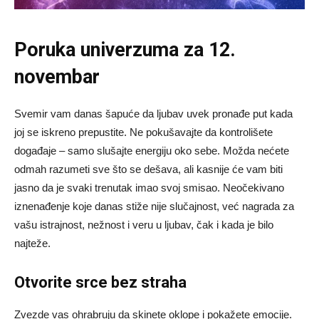
Poruka univerzuma za 12.
novembar
Svemir vam danas šapuće da ljubav uvek pronađe put kada
joj se iskreno prepustite. Ne pokušavajte da kontrolišete
događaje – samo slušajte energiju oko sebe. Možda nećete
odmah razumeti sve što se dešava, ali kasnije će vam biti
jasno da je svaki trenutak imao svoj smisao. Neočekivano
iznenađenje koje danas stiže nije slučajnost, već nagrada za
vašu istrajnost, nežnost i veru u ljubav, čak i kada je bilo
najteže.
Otvorite srce bez straha
Zvezde vas ohrabruju da skinete oklope i pokažete emocije.