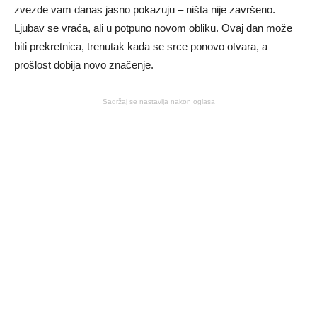
zvezde vam danas jasno pokazuju – ništa nije završeno.
Ljubav se vraća, ali u potpuno novom obliku. Ovaj dan može
biti prekretnica, trenutak kada se srce ponovo otvara, a
prošlost dobija novo značenje.
Sadržaj se nastavlja nakon oglasa