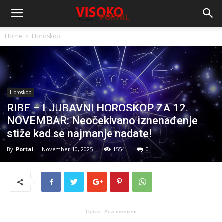
Home
Horoskop
Horoskop
RIBE – LJUBAVNI HOROSKOP ZA 12.
NOVEMBAR: Neočekivano iznenađenje
stiže kad se najmanje nadate!
By
Portal
-
November 10, 2025
1554
0
Oglasi - Advertisement