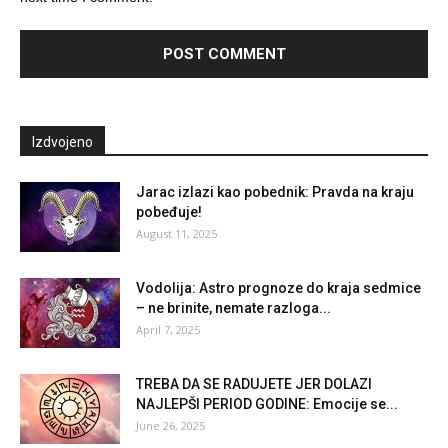
Izdvojeno
Jarac izlazi kao pobednik: Pravda na kraju
pobeđuje!
August 11, 2025
Vodolija: Astro prognoze do kraja sedmice
– ne brinite, nemate razloga...
April 7, 2025
TREBA DA SE RADUJETE JER DOLAZI
NAJLEPŠI PERIOD GODINE: Emocije se...
June 26, 2025