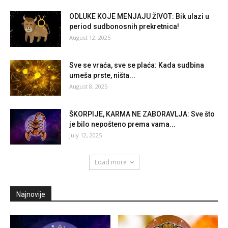
ODLUKE KOJE MENJAJU ŽIVOT: Bik ulazi u
period sudbonosnih prekretnica!
August 12, 2025
Sve se vraća, sve se plaća: Kada sudbina
umeša prste, ništa...
August 8, 2025
ŠKORPIJE, KARMA NE ZABORAVLJA: Sve što
je bilo nepošteno prema vama...
July 12, 2025
Load more
Najnovije