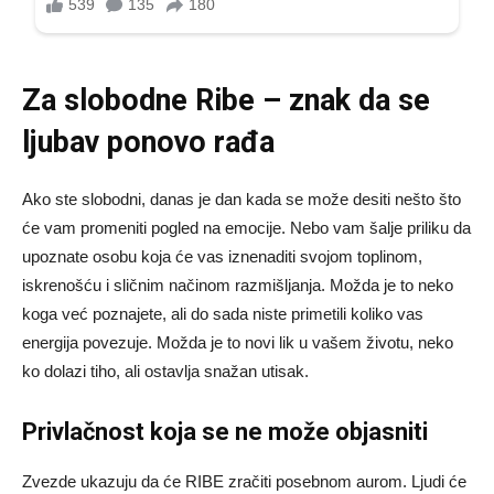
Za slobodne Ribe – znak da se
ljubav ponovo rađa
Ako ste slobodni, danas je dan kada se može desiti nešto što
će vam promeniti pogled na emocije. Nebo vam šalje priliku da
upoznate osobu koja će vas iznenaditi svojom toplinom,
iskrenošću i sličnim načinom razmišljanja. Možda je to neko
koga već poznajete, ali do sada niste primetili koliko vas
energija povezuje. Možda je to novi lik u vašem životu, neko
ko dolazi tiho, ali ostavlja snažan utisak.
Privlačnost koja se ne može objasniti
Zvezde ukazuju da će RIBE zračiti posebnom aurom. Ljudi će