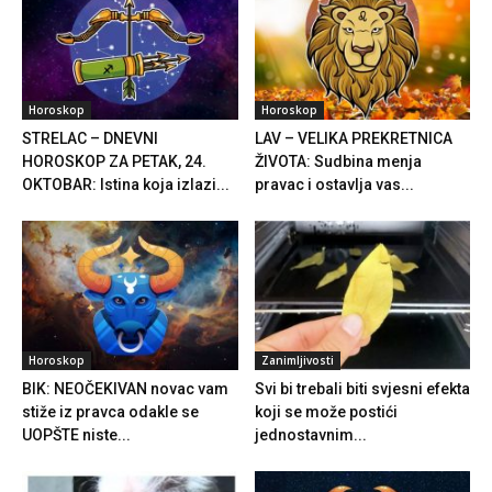
Horoskop
Horoskop
STRELAC – DNEVNI
LAV – VELIKA PREKRETNICA
HOROSKOP ZA PETAK, 24.
ŽIVOTA: Sudbina menja
OKTOBAR: Istina koja izlazi...
pravac i ostavlja vas...
Horoskop
Zanimljivosti
BIK: NEOČEKIVAN novac vam
Svi bi trebali biti svjesni efekta
stiže iz pravca odakle se
koji se može postići
UOPŠTE niste...
jednostavnim...