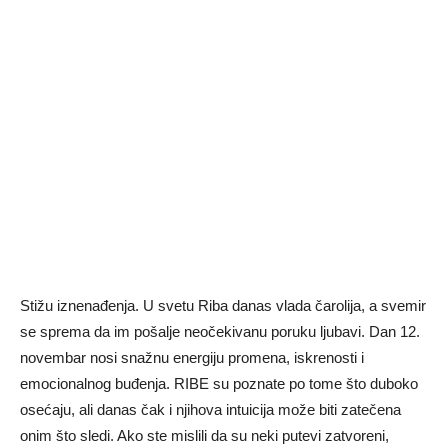
Stižu iznenađenja. U svetu Riba danas vlada čarolija, a svemir
se sprema da im pošalje neočekivanu poruku ljubavi. Dan 12.
novembar nosi snažnu energiju promena, iskrenosti i
emocionalnog buđenja. RIBE su poznate po tome što duboko
osećaju, ali danas čak i njihova intuicija može biti zatečena
onim što sledi. Ako ste mislili da su neki putevi zatvoreni,