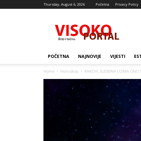
Thursday, August 6, 2026
Početna
Privacy Policy
Visocki
portal
POČETNA
NAJNOVIJE
VIJESTI
ES
Home
Horoskop
RAKOVI, SUDBINA UZIMA ONO ŠTO