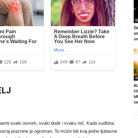
H
Šk
is
on
H
B
ELJ
H
ME
se
pamti svaki osmeh, svaki dodir i svaku reč. Kada sudbina
sećaj praznine je ogroman. To može biti kraj jedne ljubavne