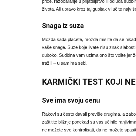
priče, razočaranje u prijateljstvo ili odluka sud
života. Ali upravo kroz taj gubitak vi učite najv
Snaga iz suza
Možda sada plačete, možda mislite da se nikada
vaše snage. Suze koje livate nisu znak slabosti
duboko. Sudbina vam uzima ono što volite jer že
tražili – u samima sebi.
KARMIČKI TEST KOJI N
Sve ima svoju cenu
Rakovi su često davali previše drugima, a zabor
zaštitite bližnje ponekad su vas učinile ranjivim
ne možete sve kontrolisati, da ne možete spasit