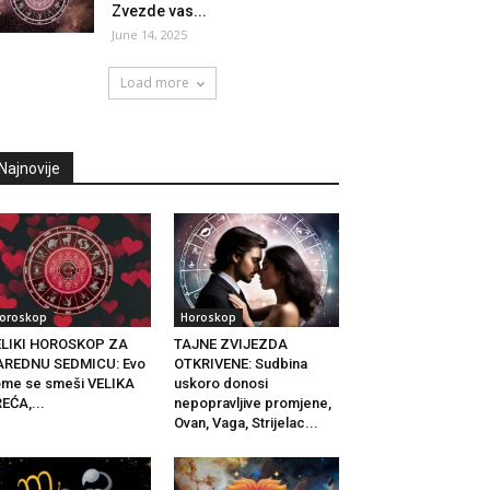
Zvezde vas...
June 14, 2025
Load more
Najnovije
oroskop
Horoskop
ELIKI HOROSKOP ZA
TAJNE ZVIJEZDA
AREDNU SEDMICU: Evo
OTKRIVENE: Sudbina
me se smeši VELIKA
uskoro donosi
EĆA,...
nepopravljive promjene,
Ovan, Vaga, Strijelac...