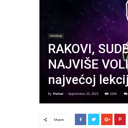
Horoskop
RAKOVI, SUD
NAJVIŠE VOLIT
najvećoj lekcij
By
Portal
-
September 23, 2025
3200
Share