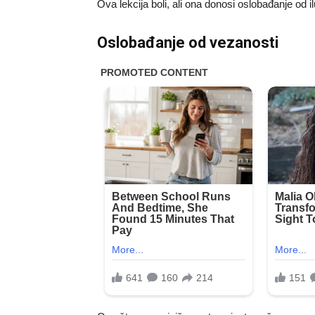
Ova lekcija boli, ali ona donosi oslobađanje od 
Oslobađanje od vezanosti