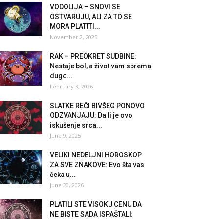
VODOLIJA – SNOVI SE
OSTVARUJU, ALI ZA TO SE
MORA PLATITI...
November 2, 2025
RAK – PREOKRET SUDBINE:
Nestaje bol, a život vam sprema
dugo...
February 3, 2026
SLATKE REČI BIVŠEG PONOVO
ODZVANJAJU: Da li je ovo
iskušenje srca...
June 9, 2025
VELIKI NEDELJNI HOROSKOP
ZA SVE ZNAKOVE: Evo šta vas
čeka u...
June 20, 2026
PLATILI STE VISOKU CENU DA
NE BISTE SADA ISPAŠTALI: