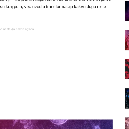
isu kraj puta, već uvod u transformaciju kakvu dugo niste
se nastavlja nakon oglasa