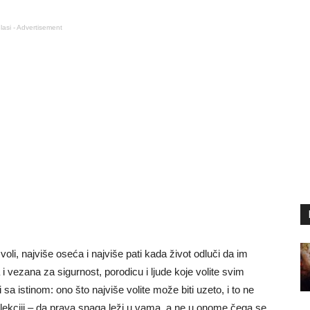
lasi - Advertisement
oli, najviše oseća i najviše pati kada život odluči da im
 vezana za sigurnost, porodicu i ljude koje volite svim
sa istinom: ono što najviše volite može biti uzeto, i to ne
 lekciji – da prava snaga leži u vama, a ne u onome čega se