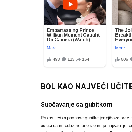
BOL KAO NAJVEĆI UČIT
Suočavanje sa gubitkom
Rakovi teško podnose gubitke jer njihovo srce 
odluči da im oduzme ono što im je najvažnije, o