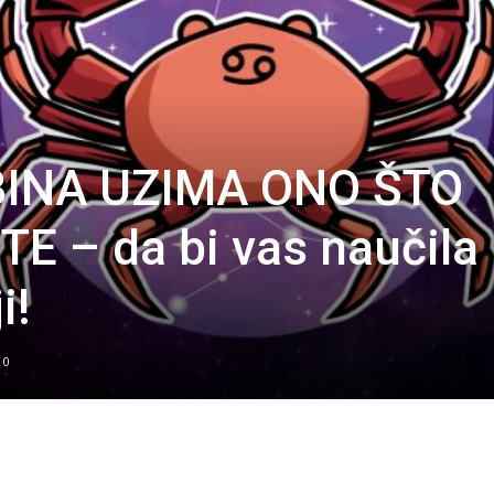
BINA UZIMA ONO ŠTO
E – da bi vas naučila
i!
0