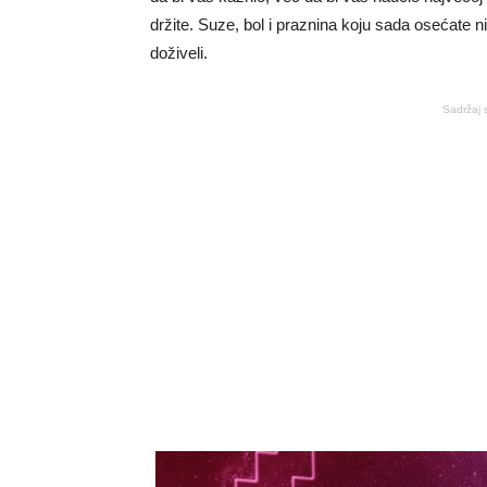
držite. Suze, bol i praznina koju sada osećate n
doživeli.
Sadržaj 