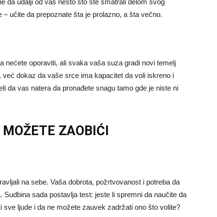
bine da udalji od vas nešto što ste smatrali delom svog
iše – učite da prepoznate šta je prolazno, a šta večno.
 nećete oporaviti, ali svaka vaša suza gradi novi temelj
, već dokaz da vaše srce ima kapacitet da voli iskreno i
li da vas natera da pronađete snagu tamo gde je niste ni
E MOŽETE ZAOBIĆI
avljali na sebe. Vaša dobrota, požrtvovanost i potreba da
a. Sudbina sada postavlja test: jeste li spremni da naučite da
i sve ljude i da ne možete zauvek zadržati ono što volite?