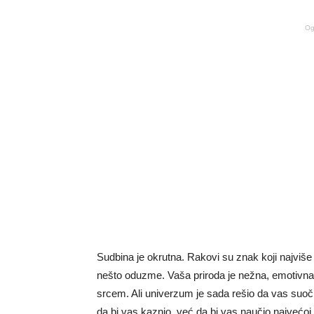
Og
Sudbina je okrutna. Rakovi su znak koji najviše v
nešto oduzme. Vaša priroda je nežna, emotivna i
srcem. Ali univerzum je sada rešio da vas suoči 
da bi vas kaznio, već da bi vas naučio najvećoj