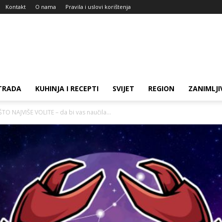
Kontakt
O nama
Pravila i uslovi korištenja
TRADA
KUHINJA I RECEPTI
SVIJET
REGION
ZANIMLJI
 NAJVIŠE VOLITE – da bi vas naučila...