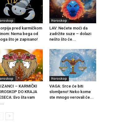
oroskop
Horoskop
orpija pred karmičkom
LAV: Nećete moći da
tinom: Nema bega od
zadržite suze – dolazi
oga što je zapisano!
nešto što će...
oroskop
Horoskop
LIZANCI – KARMIČKI
VAGA: Srce će biti
OROSKOP DO KRAJA
slomljeno! Neko kome
SECA: Evo šta vam
ste mnogo verovali će...
...