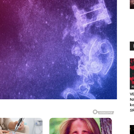
H
V
N
ko
SR