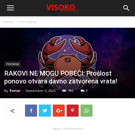
Home
Horoskop
Horoskop
RAKOVI NE MOGU POBEĆI: Prošlost
ponovo otvara davno zatvorena vrata!
By
Portal
-
September 5, 2025
786
0
Oglasi - Advertisement