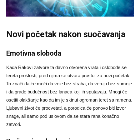
Novi početak nakon suočavanja
Emotivna sloboda
Kada Rakovi zatvore ta davno otvorena vrata i oslobode se
tereta prošlosti, pred njima se otvara prostor za novi početak.
To znači da će moći da vole bez straha, da veruju bez sumnje
i da grade budućnost bez lanaca koji ih sputavaju. Mnogi će
osetiti olakšanje kao da im je skinut ogroman teret sa ramena.
Ljubavni život će procvetati, a porodica će ponovo biti izvor
snage, ali samo pod uslovom da se stara rana konačno
zatvori.