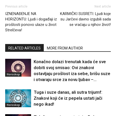
Previous article
Next article
IZNENAĐENJE NA
KARMIČKI SUSRETI: Ljudi koje
HORIZONTU: Ljudi i događaji iz
su Jarčevi davno izgubili sada
prošlosti ponovo ulaze u život
se vraćaju u njihov život!
Strelčeva!
RELATED ARTICLES
MORE FROM AUTHOR
Konačno dolazi trenutak kada će sve
dobiti svoj smisao: Ovi znakovi
ostavljaju prošlost iza sebe, brišu suze
Horoskop
i otvaraju srce za novu ljubav –...
Tuga i suze danas, ali sutra trijumf:
Znakovi koji će iz pepela ustati jači
nego ikad!
Horoskop