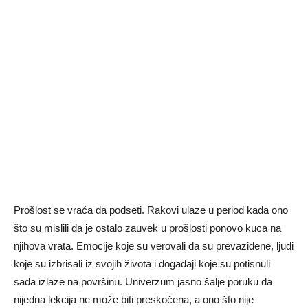
Prošlost se vraća da podseti. Rakovi ulaze u period kada ono
što su mislili da je ostalo zauvek u prošlosti ponovo kuca na
njihova vrata. Emocije koje su verovali da su prevaziđene, ljudi
koje su izbrisali iz svojih života i događaji koje su potisnuli
sada izlaze na površinu. Univerzum jasno šalje poruku da
nijedna lekcija ne može biti preskočena, a ono što nije