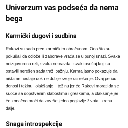
Univerzum vas podseća da nema
bega
Karmički dugovi i sudbina
Rakovi su sada pred karmičkim obračunom. Ono što su
pokušali da odlože ili zaborave vraća se u punoj snazi. Svaka
neizgovorena reč, svaka nepravda i svaki osećaj koji su
ostavili nerešen sada traži pažnju. Karma jasno pokazuje da
ništa ne nestaje dok ne dobije svoje razrešenje. Ovaj period
donosi i težinu i olakšanje – težinu jer će Rakovi morati da se
suoče sa sopstvenim slabostima i greškama, a olakšanje jer
će konačno moći da završe jedno poglavlje života i krenu
dalje.
Snaga introspekcije