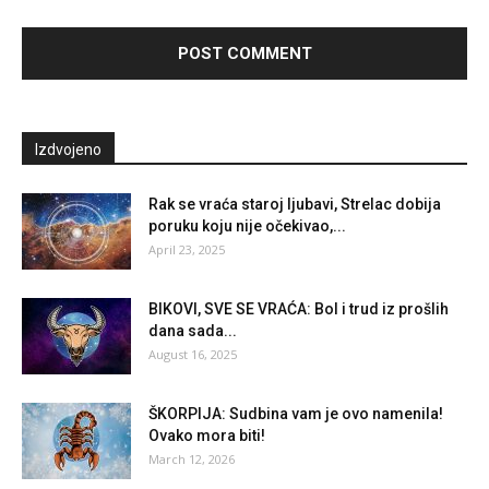
Izdvojeno
Rak se vraća staroj ljubavi, Strelac dobija
poruku koju nije očekivao,...
April 23, 2025
BIKOVI, SVE SE VRAĆA: Bol i trud iz prošlih
dana sada...
August 16, 2025
ŠKORPIJA: Sudbina vam je ovo namenila!
Ovako mora biti!
March 12, 2026