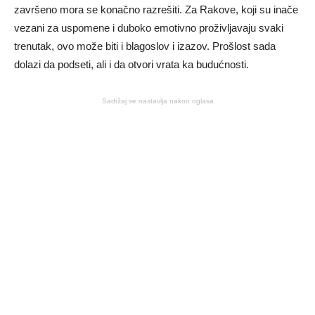
završeno mora se konačno razrešiti. Za Rakove, koji su inače
vezani za uspomene i duboko emotivno proživljavaju svaki
trenutak, ovo može biti i blagoslov i izazov. Prošlost sada
dolazi da podseti, ali i da otvori vrata ka budućnosti.
Sadržaj se nastavlja nakon oglasa