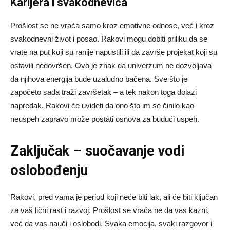
Karijera i svakodnevica
Prošlost se ne vraća samo kroz emotivne odnose, već i kroz
svakodnevni život i posao. Rakovi mogu dobiti priliku da se
vrate na put koji su ranije napustili ili da završe projekat koji su
ostavili nedovršen. Ovo je znak da univerzum ne dozvoljava
da njihova energija bude uzaludno bačena. Sve što je
započeto sada traži završetak – a tek nakon toga dolazi
napredak. Rakovi će uvideti da ono što im se činilo kao
neuspeh zapravo može postati osnova za budući uspeh.
Zaključak – suočavanje vodi
oslobođenju
Rakovi, pred vama je period koji neće biti lak, ali će biti ključan
za vaš lični rast i razvoj. Prošlost se vraća ne da vas kazni,
već da vas nauči i oslobodi. Svaka emocija, svaki razgovor i