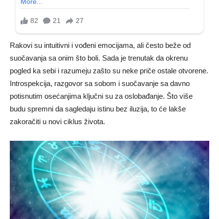
Rakovi su intuitivni i vođeni emocijama, ali često beže od
suočavanja sa onim što boli. Sada je trenutak da okrenu
pogled ka sebi i razumeju zašto su neke priče ostale otvorene.
Introspekcija, razgovor sa sobom i suočavanje sa davno
potisnutim osećanjima ključni su za oslobađanje. Što više
budu spremni da sagledaju istinu bez iluzija, to će lakše
zakoračiti u novi ciklus života.