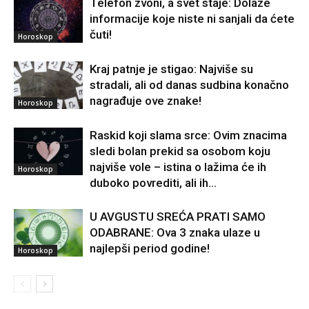
Telefon zvoni, a svet staje: Dolaze
informacije koje niste ni sanjali da ćete
čuti!
Horoskop
Kraj patnje je stigao: Najviše su
stradali, ali od danas sudbina konačno
nagrađuje ove znake!
Horoskop
Raskid koji slama srce: Ovim znacima
sledi bolan prekid sa osobom koju
najviše vole – istina o lažima će ih
Horoskop
duboko povrediti, ali ih...
U AVGUSTU SREĆA PRATI SAMO
ODABRANE: Ova 3 znaka ulaze u
najlepši period godine!
Horoskop