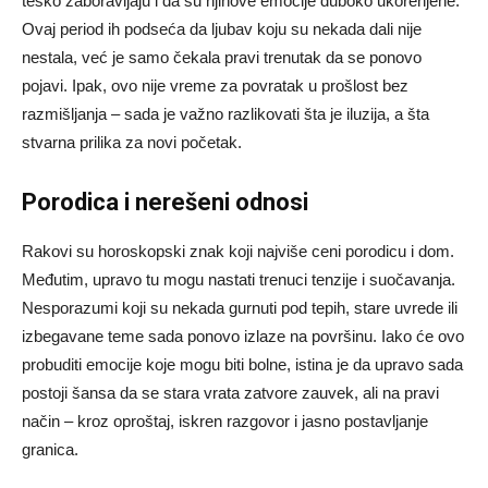
teško zaboravljaju i da su njihove emocije duboko ukorenjene.
Ovaj period ih podseća da ljubav koju su nekada dali nije
nestala, već je samo čekala pravi trenutak da se ponovo
pojavi. Ipak, ovo nije vreme za povratak u prošlost bez
razmišljanja – sada je važno razlikovati šta je iluzija, a šta
stvarna prilika za novi početak.
Porodica i nerešeni odnosi
Rakovi su horoskopski znak koji najviše ceni porodicu i dom.
Međutim, upravo tu mogu nastati trenuci tenzije i suočavanja.
Nesporazumi koji su nekada gurnuti pod tepih, stare uvrede ili
izbegavane teme sada ponovo izlaze na površinu. Iako će ovo
probuditi emocije koje mogu biti bolne, istina je da upravo sada
postoji šansa da se stara vrata zatvore zauvek, ali na pravi
način – kroz oproštaj, iskren razgovor i jasno postavljanje
granica.