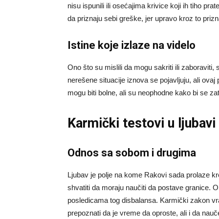
nisu ispunili ili osećajima krivice koji ih tiho 
da priznaju sebi greške, jer upravo kroz to priz
Istine koje izlaze na videlo
Ono što su mislili da mogu sakriti ili zaboraviti, 
nerešene situacije iznova se pojavljuju, ali ovaj
mogu biti bolne, ali su neophodne kako bi se zatv
Karmički testovi u ljubavi
Odnos sa sobom i drugima
Ljubav je polje na kome Rakovi sada prolaze kro
shvatiti da moraju naučiti da postave granice. O
posledicama tog disbalansa. Karmički zakon vr
prepoznati da je vreme da oproste, ali i da nauč