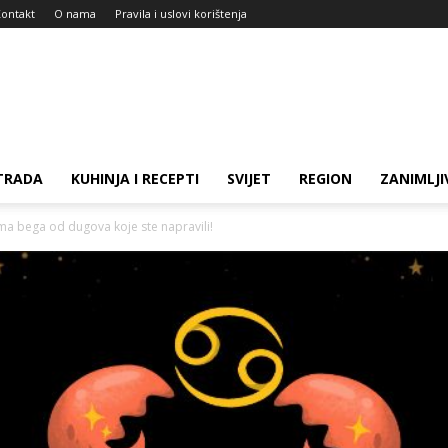
ontakt
O nama
Pravila i uslovi korištenja
TRADA
KUHINJA I RECEPTI
SVIJET
REGION
ZANIMLJI
a bega od dugova koje ste napravili!