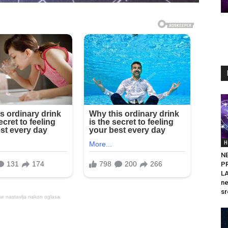
H
N
P
LA
ne
sr
se nastavlja nakon oglasa