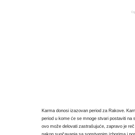
Og
Karma donosi izazovan period za Rakove. Karma 
period u kome će se mnoge stvari postaviti na s
ovo može delovati zastrašujuće, zapravo je reč
nakon suočavanja sa sopstvenim izborima i post