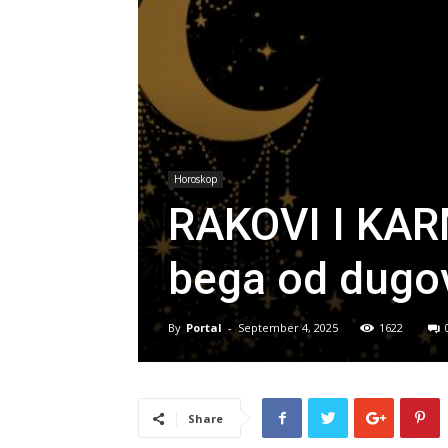
Horoskop
RAKOVI I KAR
bega od dugov
By
Portal
-
September 4, 2025
1622
Share