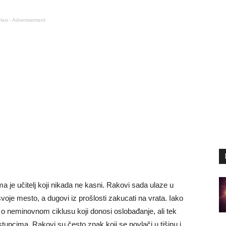
lasi - Advertisement
je učitelj koji nikada ne kasni. Rakovi sada ulaze u
voje mesto, a dugovi iz prošlosti zakucati na vrata. Iako
 o neminovnom ciklusu koji donosi oslobađanje, ali tek
upcima. Rakovi su često znak koji se povlači u tišinu i