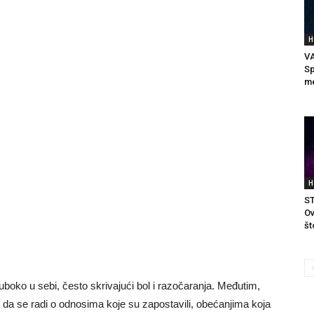
H
V
Sp
me
H
ST
Ov
št
boko u sebi, često skrivajući bol i razočaranja. Međutim,
lo da se radi o odnosima koje su zapostavili, obećanjima koja