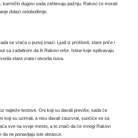
prate, karmički dugovi sada zahtevaju pažnju. Rakovi će morati
nanje dolazi oslobođenje.
sada se vraća u punoj snazi. Ljudi iz prošlosti, stare priče i
 put sa zadatkom da ih Rakovi reše. Istine koje isplivavaju
orila stara vrata i otvorila nova.
z najteže testove. Oni koji su davali previše, sada će
ni koji su uzimali, a nisu davali zauzvrat, suočiće se sa
aća sve na svoje mesto, a to znači da će mnogi Rakovi
e da ne ponavljaju iste obrasce.