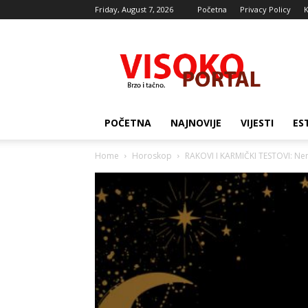
Friday, August 7, 2026
Početna
Privacy Policy
K
Visocki
portal
POČETNA
NAJNOVIJE
VIJESTI
ES
Home
Horoskop
RAKOVI I KARMIČKI TESTOVI: Nem