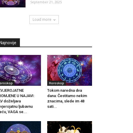
September 21, 2025
Load more
Najnovije
oroskop
Horoskop
EVJEROJATNE
Tokom naredna dva
ROMJENE U NAJAVI:
dana: Čestitamo nekim
V doživljava
znacima, slede im 48
vjerojatnu ljubavnu
sati...
eću, VAGA se...