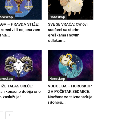
oroskop
Horoskop
AGA – PRAVDA STIŽE:
SVE SE VRAĆA: Ovnovi
remni vi ili ne, ona vam
suočeni sa starim
nja...
greškama i novim
odlukama!
oroskop
Horoskop
IŽE TALAS SREĆE:
VODOLIJA – HOROSKOP
an konačno dobija ono
ZA POČETAK SEDMICE:
o zaslužuje!
Novčana vest iznenađuje
i donosi...