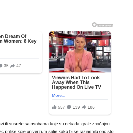
vi ili susrete sa osobama koje su nekada igrale značajnu
ć prilike koje univerzum šalje kako bi se razjasnilo ono što