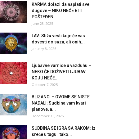
KARMA dolazi da naplati sve
dugove – NIKO NEĆE BITI
POŠTEĐEN!
June 28, 2025
LAV: Stižu vesti koje će vas
dovesti do suza, ali onih...
January 8, 2026
Ljubavne varnice u vazduhu –
NEKO ĆE DOŽIVETI LJUBAV
KOJU NEĆE...
October 7, 2025
BLIZANCI – OVOME SE NISTE
NADALI: Sudbina vam kvari
planove, a...
December 16, 2025
SUDBINA SE IGRA SA RAKOM: Iz
sreće u tugu i tako...