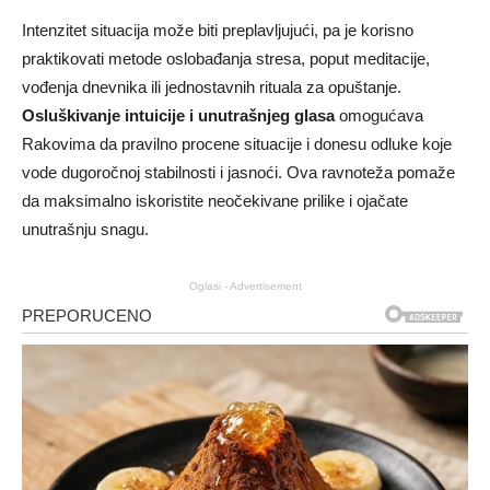
Intenzitet situacija može biti preplavljujući, pa je korisno
praktikovati metode oslobađanja stresa, poput meditacije,
vođenja dnevnika ili jednostavnih rituala za opuštanje.
Osluškivanje intuicije i unutrašnjeg glasa
omogućava
Rakovima da pravilno procene situacije i donesu odluke koje
vode dugoročnoj stabilnosti i jasnoći. Ova ravnoteža pomaže
da maksimalno iskoristite neočekivane prilike i ojačate
unutrašnju snagu.
Oglasi - Advertisement