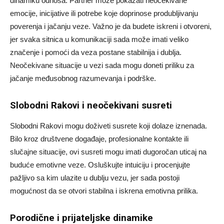
dinamiku odnosa. Partner može pokazati neočekivane
emocije, inicijative ili potrebe koje doprinose produbljivanju
poverenja i jačanju veze. Važno je da budete iskreni i otvoreni,
jer svaka sitnica u komunikaciji sada može imati veliko
značenje i pomoći da veza postane stabilnija i dublja.
Neočekivane situacije u vezi sada mogu doneti priliku za
jačanje međusobnog razumevanja i podrške.
Slobodni Rakovi i neočekivani susreti
Slobodni Rakovi mogu doživeti susrete koji dolaze iznenada.
Bilo kroz društvene događaje, profesionalne kontakte ili
slučajne situacije, ovi susreti mogu imati dugoročan uticaj na
buduće emotivne veze. Osluškujte intuiciju i procenjujte
pažljivo sa kim ulazite u dublju vezu, jer sada postoji
mogućnost da se otvori stabilna i iskrena emotivna prilika.
Porodične i prijateljske dinamike