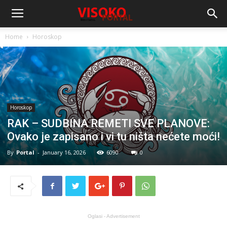
Home
Horoskop
Horoskop
RAK – SUDBINA REMETI SVE PLANOVE:
Ovako je zapisano i vi tu ništa nećete moći!
By
Portal
-
January 16, 2026
6090
0
Oglasi - Advertisement