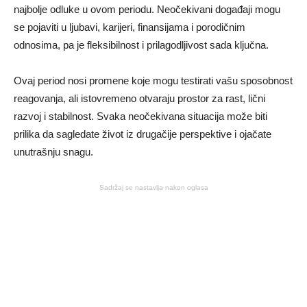
najbolje odluke u ovom periodu. Neočekivani događaji mogu
se pojaviti u ljubavi, karijeri, finansijama i porodičnim
odnosima, pa je fleksibilnost i prilagodljivost sada ključna.
Ovaj period nosi promene koje mogu testirati vašu sposobnost
reagovanja, ali istovremeno otvaraju prostor za rast, lični
razvoj i stabilnost. Svaka neočekivana situacija može biti
prilika da sagledate život iz drugačije perspektive i ojačate
unutrašnju snagu.
Sadržaj se nastavlja nakon oglasa