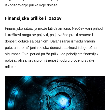
iskorišćavanje prilika koje dolaze.
Finansijske prilike i izazovi
Finansijska situacija može biti dinamična. Neočekivani prihodi
ili troškovi mogu se pojaviti, pa je važno pratiti resurse i
donositi odluke sa pažnjom. Balansiranje između hrabrih
poteza i promišljenih odluka donosi stabilnost i dugoročnu
sigurnost. Ovaj period pruža priliku da poboljšate finansijski
položaj, ali zahteva promišljenost i dobru procenu svake
odluke.