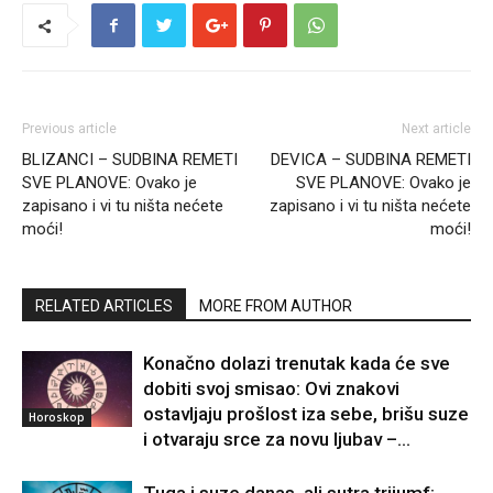
Previous article
Next article
BLIZANCI – SUDBINA REMETI
DEVICA – SUDBINA REMETI
SVE PLANOVE: Ovako je
SVE PLANOVE: Ovako je
zapisano i vi tu ništa nećete
zapisano i vi tu ništa nećete
moći!
moći!
RELATED ARTICLES
MORE FROM AUTHOR
Konačno dolazi trenutak kada će sve
dobiti svoj smisao: Ovi znakovi
ostavljaju prošlost iza sebe, brišu suze
Horoskop
i otvaraju srce za novu ljubav –...