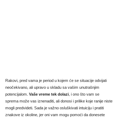
Rakovi, pred vama je period u kojem će se situacije odvijati
neočekivano, ali upravo u skladu sa vašim unutrašnjim
potencijalom.
Vaše vreme tek dolazi
, i ono što vam se
sprema može vas iznenaditi, ali donosi i prilike koje ranije niste
mogli predvideti. Sada je važno osluškivati intuiciju i pratiti
znakove iz okoline, jer oni vam mogu pomoći da donesete