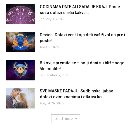
GODINAMA PATE ALI SADA JE KRAJ: Posle
suza dolazi sreća kakvu...
January 1, 2026
Devica: Dolazi vest koja deli vaš život na pre i
posle!
April 8, 2026
Bikovi, spremite se – bolji dani su bliže nego
što mislite!
September 7, 2025
SVE MASKE PADAJU: Sudbinska ljubav
dolazi ovim znacima i otkriva ko...
August 26, 2025
Load more