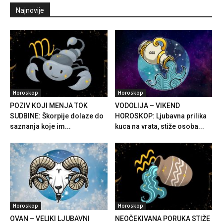
Najnovije
Horoskop
Horoskop
POZIV KOJI MENJA TOK
VODOLIJA – VIKEND
SUDBINE: Škorpije dolaze do
HOROSKOP: Ljubavna prilika
saznanja koje im...
kuca na vrata, stiže osoba...
Horoskop
Horoskop
OVAN – VELIKI LJUBAVNI
NEOČEKIVANA PORUKA STIŽE