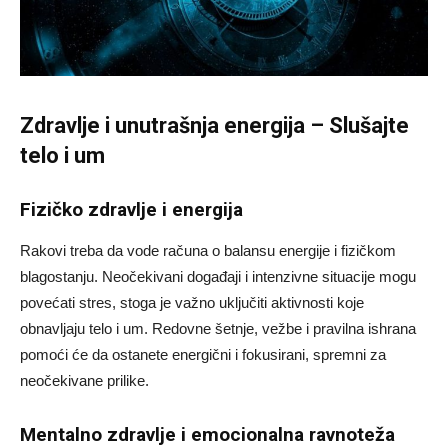
Zdravlje i unutrašnja energija – Slušajte
telo i um
Fizičko zdravlje i energija
Rakovi treba da vode računa o balansu energije i fizičkom
blagostanju. Neočekivani događaji i intenzivne situacije mogu
povećati stres, stoga je važno uključiti aktivnosti koje
obnavljaju telo i um. Redovne šetnje, vežbe i pravilna ishrana
pomoći će da ostanete energični i fokusirani, spremni za
neočekivane prilike.
Mentalno zdravlje i emocionalna ravnoteža