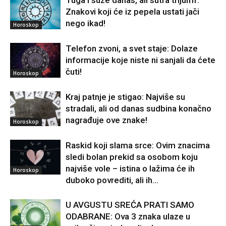
Tuga i suze danas, ali sutra trijumf:
Znakovi koji će iz pepela ustati jači
nego ikad!
Horoskop
Telefon zvoni, a svet staje: Dolaze
informacije koje niste ni sanjali da ćete
čuti!
Horoskop
Kraj patnje je stigao: Najviše su
stradali, ali od danas sudbina konačno
nagrađuje ove znake!
Horoskop
Raskid koji slama srce: Ovim znacima
sledi bolan prekid sa osobom koju
najviše vole – istina o lažima će ih
Horoskop
duboko povrediti, ali ih...
U AVGUSTU SREĆA PRATI SAMO
ODABRANE: Ova 3 znaka ulaze u