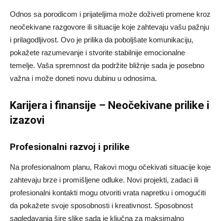
Odnos sa porodicom i prijateljima može doživeti promene kroz
neočekivane razgovore ili situacije koje zahtevaju vašu pažnju
i prilagodljivost. Ovo je prilika da poboljšate komunikaciju,
pokažete razumevanje i stvorite stabilnije emocionalne
temelje. Vaša spremnost da podržite bližnje sada je posebno
važna i može doneti novu dubinu u odnosima.
Karijera i finansije – Neočekivane prilike i
izazovi
Profesionalni razvoj i prilike
Na profesionalnom planu, Rakovi mogu očekivati situacije koje
zahtevaju brze i promišljene odluke. Novi projekti, zadaci ili
profesionalni kontakti mogu otvoriti vrata napretku i omogućiti
da pokažete svoje sposobnosti i kreativnost. Sposobnost
sagledavanja šire slike sada je ključna za maksimalno