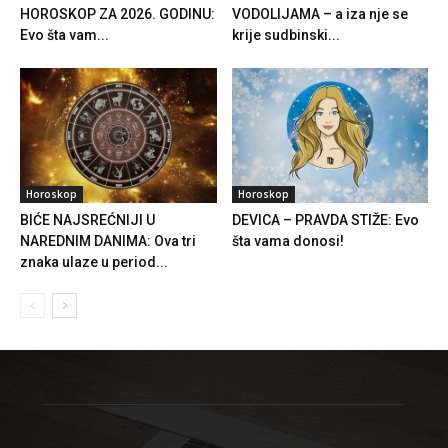
HOROSKOP ZA 2026. GODINU:
VODOLIJAMA – a iza nje se
Evo šta vam...
krije sudbinski...
Horoskop
Horoskop
BIĆE NAJSREĆNIJI U
DEVICA – PRAVDA STIŽE: Evo
NAREDNIM DANIMA: Ova tri
šta vama donosi!
znaka ulaze u period...