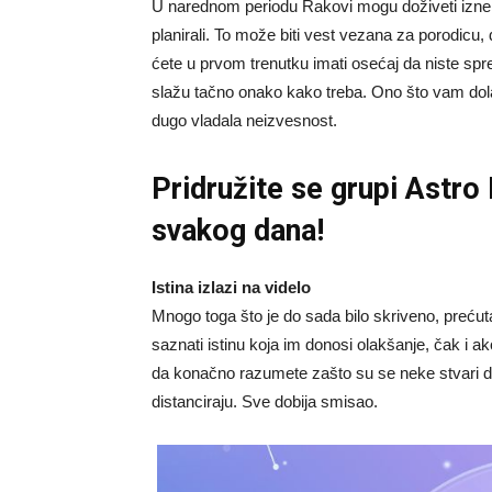
U narednom periodu Rakovi mogu doživeti iznenad
planirali. To može biti vest vezana za porodicu,
ćete u prvom trenutku imati osećaj da niste spre
slažu tačno onako kako treba. Ono što vam dola
dugo vladala neizvesnost.
Pridružite se grupi
Astro
svakog dana!
Istina izlazi na videlo
Mnogo toga što je do sada bilo skriveno, prećuta
saznati istinu koja im donosi olakšanje, čak i
da konačno razumete zašto su se neke stvari deš
distanciraju. Sve dobija smisao.