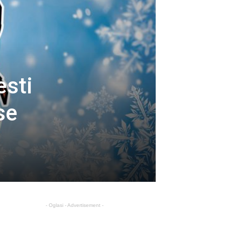
sti
se
- Oglasi - Advertisement -