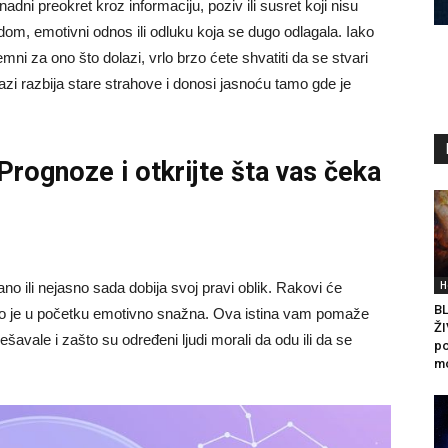
ni preokret kroz informaciju, poziv ili susret koji nisu
 dom, emotivni odnos ili odluku koja se dugo odlagala. Iako
mni za ono što dolazi, vrlo brzo ćete shvatiti da se stvari
zi razbija stare strahove i donosi jasnoću tamo gde je
 Prognoze
i otkrijte šta vas čeka
H
no ili nejasno sada dobija svoj pravi oblik. Rakovi će
B
 ako je u početku emotivno snažna. Ova istina vam pomaže
ŽI
avale i zašto su određeni ljudi morali da odu ili da se
po
mo