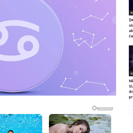
H
ŠK
sl
al
će
H
N
SU
do
pr