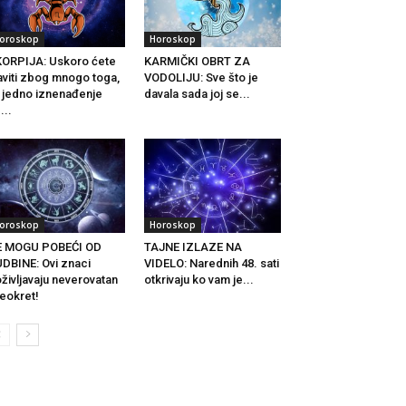
oroskop
Horoskop
ORPIJA: Uskoro ćete
KARMIČKI OBRT ZA
aviti zbog mnogo toga,
VODOLIJU: Sve što je
i jedno iznenađenje
davala sada joj se...
...
oroskop
Horoskop
E MOGU POBEĆI OD
TAJNE IZLAZE NA
DBINE: Ovi znaci
VIDELO: Narednih 48. sati
življavaju neverovatan
otkrivaju ko vam je...
eokret!