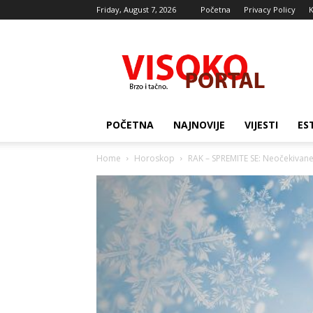
Friday, August 7, 2026
Početna
Privacy Policy
K
Visocki
portal
POČETNA
NAJNOVIJE
VIJESTI
ES
Home
Horoskop
RAK – SPREMITE SE: Neočekivane 