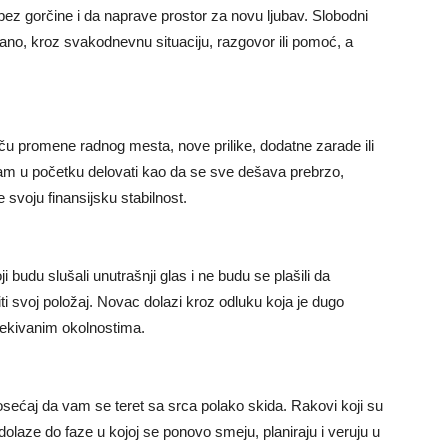
ez gorčine i da naprave prostor za novu ljubav. Slobodni
o, kroz svakodnevnu situaciju, razgovor ili pomoć, a
.
u promene radnog mesta, nove prilike, dodatne zarade ili
vam u početku delovati kao da se sve dešava prebrzo,
svoju finansijsku stabilnost.
i budu slušali unutrašnji glas i ne budu se plašili da
 svoj položaj. Novac dolazi kroz odluku koja je dugo
očekivanim okolnostima.
osećaj da vam se teret sa srca polako skida. Rakovi koji su
 dolaze do faze u kojoj se ponovo smeju, planiraju i veruju u