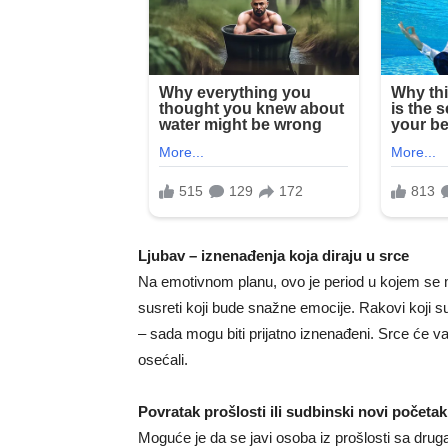
Ljubav – iznenađenja koja diraju u srce
Na emotivnom planu, ovo je period u kojem se m
susreti koji bude snažne emocije. Rakovi koji su 
– sada mogu biti prijatno iznenađeni. Srce će va
osećali.
Povratak prošlosti ili sudbinski novi početak
Moguće je da se javi osoba iz prošlosti sa dru