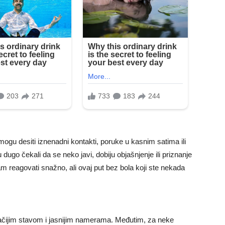
ogu desiti iznenadni kontakti, poruke u kasnim satima ili
dugo čekali da se neko javi, dobiju objašnjenje ili priznanje
m reagovati snažno, ali ovaj put bez bola koji ste nekada
gačijim stavom i jasnijim namerama. Međutim, za neke