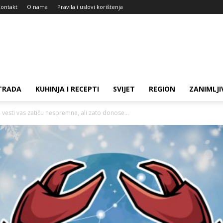
ontakt
O nama
Pravila i uslovi korištenja
TRADA
KUHINJA I RECEPTI
SVIJET
REGION
ZANIMLJI
vesti vas zatiču nespremne, ali zato donose...