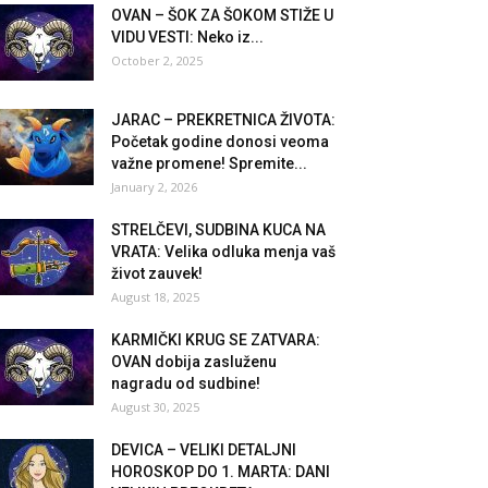
OVAN – ŠOK ZA ŠOKOM STIŽE U
VIDU VESTI: Neko iz...
October 2, 2025
JARAC – PREKRETNICA ŽIVOTA:
Početak godine donosi veoma
važne promene! Spremite...
January 2, 2026
STRELČEVI, SUDBINA KUCA NA
VRATA: Velika odluka menja vaš
život zauvek!
August 18, 2025
KARMIČKI KRUG SE ZATVARA:
OVAN dobija zasluženu
nagradu od sudbine!
August 30, 2025
DEVICA – VELIKI DETALJNI
HOROSKOP DO 1. MARTA: DANI