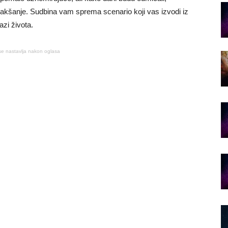
 olakšanje. Sudbina vam sprema scenario koji vas izvodi iz
fazi života.
se nastavlja nakon oglasa