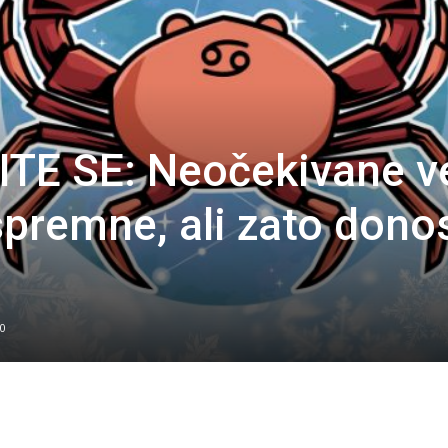
TE SE: Neočekivane ve
spremne, ali zato dono
0