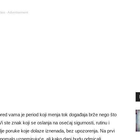
lasi - Advertisement
pred vama je period koji menja tok događaja brže nego što
Vi ste znak koji se oslanja na osećaj sigurnosti, rutinu i
lje poruke koje dolaze iznenada, bez upozorenja. Na prvi
i pomalo uznemirujuće, ali kako dani budu odmicali,