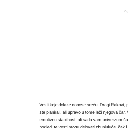
Og
Vesti koje dolaze donose sreću. Dragi Rakovi, 
ste planirali, ali upravo u tome leži njegova čar. 
emotivnu stabilnost, ali sada vam univerzum ša
pogled, te vesti mogu delovati zbunjujuće, čak 