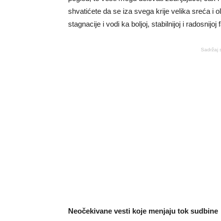
shvatićete da se iza svega krije velika sreća i
stagnacije i vodi ka boljoj, stabilnijoj i radosnijoj 
Sadržaj 
Neočekivane vesti koje menjaju tok sudbine