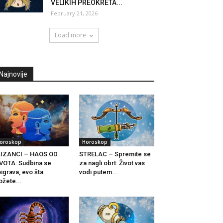
VELIKIH PREOKRETA...
February 21, 2026
Load more
Najnovije
oroskop
Horoskop
LIZANCI – HAOS OD
STRELAC – Spremite se
VOTA: Sudbina se
za nagli obrt: Život vas
igrava, evo šta
vodi putem...
žete...