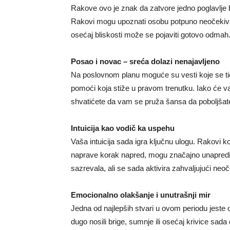
Rakove ovo je znak da zatvore jedno poglavlje b
Rakovi mogu upoznati osobu potpuno neočekivan
osećaj bliskosti može se pojaviti gotovo odmah
Posao i novac – sreća dolazi nenajavljeno
Na poslovnom planu moguće su vesti koje se tič
pomoći koja stiže u pravom trenutku. Iako će 
shvatićete da vam se pruža šansa da poboljšate 
Intuicija kao vodič ka uspehu
Vaša intuicija sada igra ključnu ulogu. Rakovi koj
naprave korak napred, mogu značajno unaprediti
sazrevala, ali se sada aktivira zahvaljujući ne
Emocionalno olakšanje i unutrašnji mir
Jedna od najlepših stvari u ovom periodu jeste 
dugo nosili brige, sumnje ili osećaj krivice sada