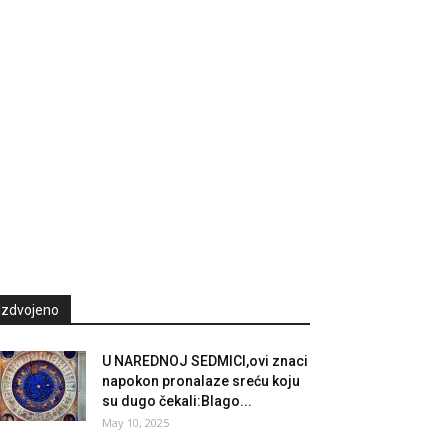
Izdvojeno
U NAREDNOJ SEDMICI,ovi znaci
napokon pronalaze sreću koju
su dugo čekali:Blago...
May 10, 2025