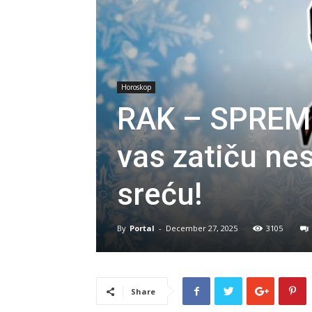
Horoskop
RAK – SPREMI
vas zatiču ne
sreću!
By
Portal
-
December 27, 2025
3105
Share