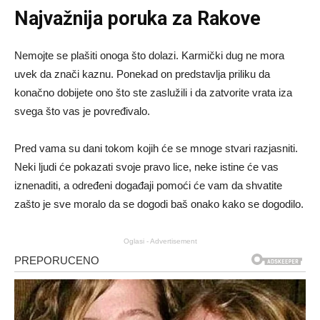
Najvažnija poruka za Rakove
Nemojte se plašiti onoga što dolazi. Karmički dug ne mora
uvek da znači kaznu. Ponekad on predstavlja priliku da
konačno dobijete ono što ste zaslužili i da zatvorite vrata iza
svega što vas je povređivalo.
Pred vama su dani tokom kojih će se mnoge stvari razjasniti.
Neki ljudi će pokazati svoje pravo lice, neke istine će vas
iznenaditi, a određeni događaji pomoći će vam da shvatite
zašto je sve moralo da se dogodi baš onako kako se dogodilo.
Oglasi - Advertisement