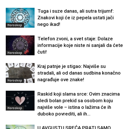
Tuga i suze danas, ali sutra trijumf:
Znakovi koji će iz pepela ustati jači
nego ikad!
Horoskop
Telefon zvoni, a svet staje: Dolaze
informacije koje niste ni sanjali da ćete
čuti!
Horoskop
Kraj patnje je stigao: Najviše su
stradali, ali od danas sudbina konačno
nagrađuje ove znake!
Horoskop
Raskid koji slama srce: Ovim znacima
sledi bolan prekid sa osobom koju
najviše vole – istina o lažima će ih
Horoskop
duboko povrediti, ali ih...
U AVGUSTU SREĆA PRATI SAMO