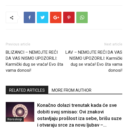
Previous article
Next article
BLIZANCI – NEMOJTE REĆI
LAV – NEMOJTE REĆI DA VAS
DA VAS NISMO UPOZORILI:
NISMO UPOZORILI: Karmički
Karmički dug se vraća! Evo šta
dug se vraća! Evo šta vama
vama donosi!
donosi!
RELATED ARTICLES
MORE FROM AUTHOR
Konačno dolazi trenutak kada će sve
dobiti svoj smisao: Ovi znakovi
ostavljaju prošlost iza sebe, brišu suze
Horoskop
i otvaraju srce za novu ljubav –...