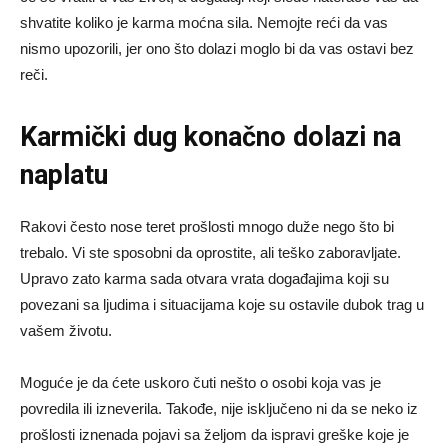
shvatite koliko je karma moćna sila. Nemojte reći da vas
nismo upozorili, jer ono što dolazi moglo bi da vas ostavi bez
reči.
Karmički dug konačno dolazi na
naplatu
Rakovi često nose teret prošlosti mnogo duže nego što bi
trebalo. Vi ste sposobni da oprostite, ali teško zaboravljate.
Upravo zato karma sada otvara vrata događajima koji su
povezani sa ljudima i situacijama koje su ostavile dubok trag u
vašem životu.
Moguće je da ćete uskoro čuti nešto o osobi koja vas je
povredila ili izneverila. Takođe, nije isključeno ni da se neko iz
prošlosti iznenada pojavi sa željom da ispravi greške koje je