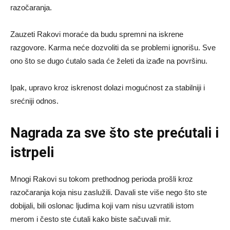
razočaranja.
Zauzeti Rakovi moraće da budu spremni na iskrene
razgovore. Karma neće dozvoliti da se problemi ignorišu. Sve
ono što se dugo ćutalo sada će želeti da izađe na površinu.
Ipak, upravo kroz iskrenost dolazi mogućnost za stabilniji i
srećniji odnos.
Nagrada za sve što ste prećutali i
istrpeli
Mnogi Rakovi su tokom prethodnog perioda prošli kroz
razočaranja koja nisu zaslužili. Davali ste više nego što ste
dobijali, bili oslonac ljudima koji vam nisu uzvratili istom
merom i često ste ćutali kako biste sačuvali mir.