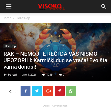
Home
Horoskop
Horoskop
RAK – NEMOJTE REĆI DA VAS NISMO
UPOZORILI: Karmički dug se vraća! Evo šta
vama donosi!
By
Portal
-
June 4, 2026
4085
0
Oglasi - Advertisement