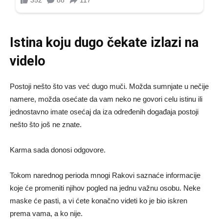
Istina koju dugo čekate izlazi na
videlo
Postoji nešto što vas već dugo muči. Možda sumnjate u nečije
namere, možda osećate da vam neko ne govori celu istinu ili
jednostavno imate osećaj da iza određenih događaja postoji
nešto što još ne znate.
Karma sada donosi odgovore.
Tokom narednog perioda mnogi Rakovi saznaće informacije
koje će promeniti njihov pogled na jednu važnu osobu. Neke
maske će pasti, a vi ćete konačno videti ko je bio iskren
prema vama, a ko nije.