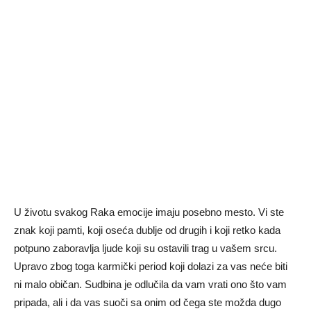
U životu svakog Raka emocije imaju posebno mesto. Vi ste
znak koji pamti, koji oseća dublje od drugih i koji retko kada
potpuno zaboravlja ljude koji su ostavili trag u vašem srcu.
Upravo zbog toga karmički period koji dolazi za vas neće biti
ni malo običan. Sudbina je odlučila da vam vrati ono što vam
pripada, ali i da vas suoči sa onim od čega ste možda dugo