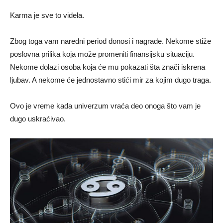
Karma je sve to videla.
Zbog toga vam naredni period donosi i nagrade. Nekome stiže
poslovna prilika koja može promeniti finansijsku situaciju.
Nekome dolazi osoba koja će mu pokazati šta znači iskrena
ljubav. A nekome će jednostavno stići mir za kojim dugo traga.
Ovo je vreme kada univerzum vraća deo onoga što vam je
dugo uskraćivao.