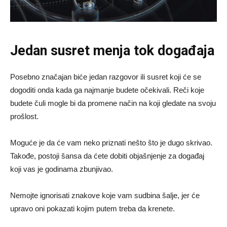
Jedan susret menja tok događaja
Posebno značajan biće jedan razgovor ili susret koji će se
dogoditi onda kada ga najmanje budete očekivali. Reči koje
budete čuli mogle bi da promene način na koji gledate na svoju
prošlost.
Moguće je da će vam neko priznati nešto što je dugo skrivao.
Takođe, postoji šansa da ćete dobiti objašnjenje za događaj
koji vas je godinama zbunjivao.
Nemojte ignorisati znakove koje vam sudbina šalje, jer će
upravo oni pokazati kojim putem treba da krenete.