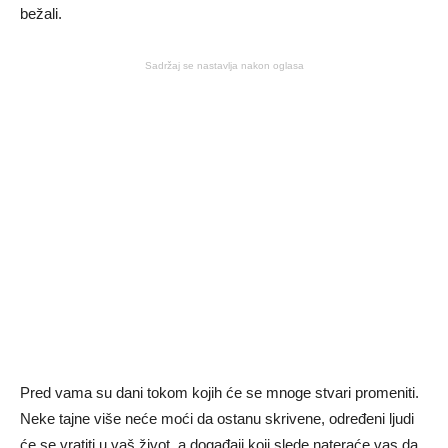
bežali.
Sadržaj se nastavlja nakon oglasa
Pred vama su dani tokom kojih će se mnoge stvari promeniti.
Neke tajne više neće moći da ostanu skrivene, određeni ljudi
će se vratiti u vaš život, a događaji koji slede nateraće vas da