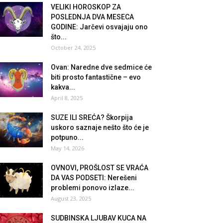
VELIKI HOROSKOP ZA
POSLEDNJA DVA MESECA
GODINE: Jarčevi osvajaju ono
što...
October 24, 2025
Ovan: Naredne dve sedmice će
biti prosto fantastične – evo
kakva...
April 8, 2025
SUZE ILI SREĆA? Škorpija
uskoro saznaje nešto što će je
potpuno...
May 14, 2026
OVNOVI, PROŠLOST SE VRAĆA
DA VAS PODSETI: Nerešeni
problemi ponovo izlaze...
August 23, 2025
SUDBINSKA LJUBAV KUCA NA