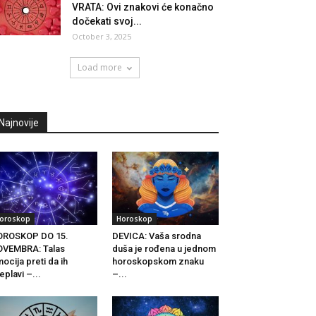
VRATA: Ovi znakovi će konačno
dočekati svoj...
October 3, 2025
Load more
Najnovije
oroskop
Horoskop
OROSKOP DO 15.
DEVICA: Vaša srodna
OVEMBRA: Talas
duša je rođena u jednom
ocija preti da ih
horoskopskom znaku
eplavi –...
–...