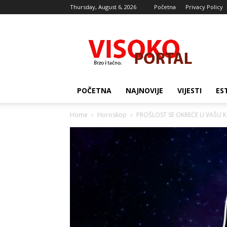
Thursday, August 6, 2026
Početna
Privacy Policy
Visocki
portal
POČETNA
NAJNOVIJE
VIJESTI
ES
Home
Horoskop
PROŠLOST SE OKREĆE U VAŠU KOR