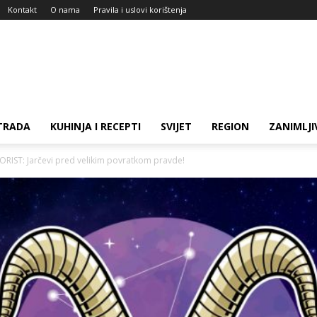
Kontakt
O nama
Pravila i uslovi korištenja
TRADA
KUHINJA I RECEPTI
SVIJET
REGION
ZANIMLJI
IST: Jarčevi pred velikim povratkom pravde!