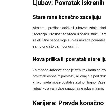
Ljubav: Povratak iskrenih
Stare rane konačno zaceljuju
Ako ste u prošlosti doživeli ljubavne izdaje, hlad
isceljenja. Prošlost se vraća u obliku istine – s
želeli. One osobe koje su vas nekada povredile,
samo ono što vam donosi mir.
Nova prilika ili povratak stare lj
Za mnoge Jarčeve sada je trenutak kada se otva
povratak osobe iz prošlosti, ali ovaj put pod dr
krhko, sada može postati stabilno i trajno. Vaš
ljubav koja vam daje snagu, a ne oduzima mir.
Karijera: Pravda konačno 