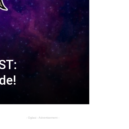
ST:
de!
- Oglasi - Advertisement -