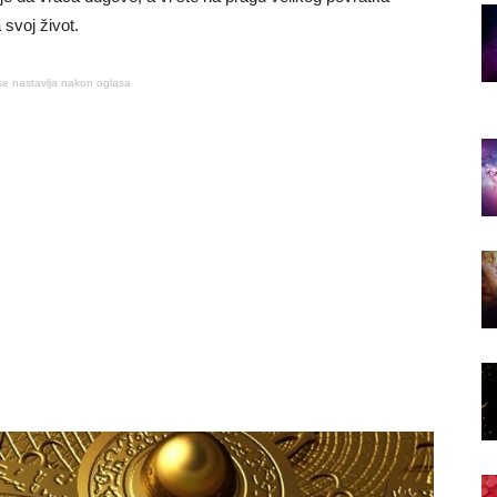
 svoj život.
se nastavlja nakon oglasa