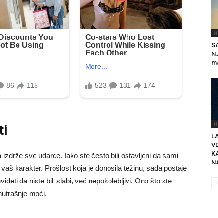
H
S
NJ
m
H
ti
L
V
KA
da izdrže sve udarce. Iako ste često bili ostavljeni da sami
NA
i vaš karakter. Prošlost koja je donosila težinu, sada postaje
deti da niste bili slabi, već nepokolebljivi. Ono što ste
unutrašnje moći.