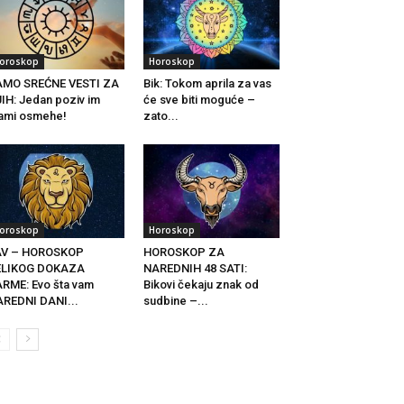
oroskop
Horoskop
AMO SREĆNE VESTI ZA
Bik: Tokom aprila za vas
IH: Jedan poziv im
će sve biti moguće –
ami osmehe!
zato...
oroskop
Horoskop
AV – HOROSKOP
HOROSKOP ZA
ELIKOG DOKAZA
NAREDNIH 48 SATI:
RME: Evo šta vam
Bikovi čekaju znak od
REDNI DANI...
sudbine –...