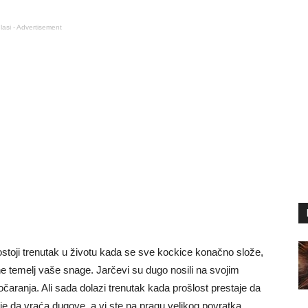
lasi - Advertisement
stoji trenutak u životu kada se sve kockice konačno slože,
ne temelj vaše snage. Jarčevi su dugo nosili na svojim
očaranja. Ali sada dolazi trenutak kada prošlost prestaje da
je da vraća dugove, a vi ste na pragu velikog povratka