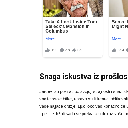
Snaga iskustva iz prošlos
Jarčevi su poznati po svojoj istrajnosti i snazi 
vodite svoje bitke, upravo su ti trenuci oblikoval
vaše najjače oružje. Ljudi oko vas konačno će uvi
trpeli i izdržali sada se pretvara u dokaz vaše 