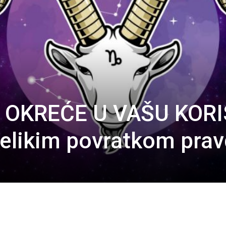
 OKREĆE U VAŠU KORI
velikim povratkom prav