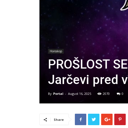
Horoskop
PROŠLOST SE
Jarčevi pred 
By
Portal
-
August 16, 2025
2070
0
Share