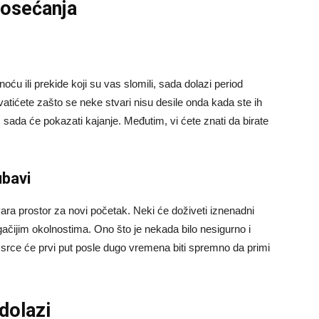
 osećanja
noću ili prekide koji su vas slomili, sada dolazi period
hvatićete zašto se neke stvari nisu desile onda kada ste ih
 sada će pokazati kajanje. Međutim, vi ćete znati da birate
ubavi
ra prostor za novi početak. Neki će doživeti iznenadni
ugačijim okolnostima. Ono što je nekada bilo nesigurno i
e srce će prvi put posle dugo vremena biti spremno da primi
dolazi