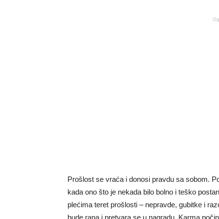
Og
Prošlost se vraća i donosi pravdu sa sobom. Po
kada ono što je nekada bilo bolno i teško posta
plećima teret prošlosti – nepravde, gubitke i raz
bude rana i pretvara se u nagradu. Karma počin