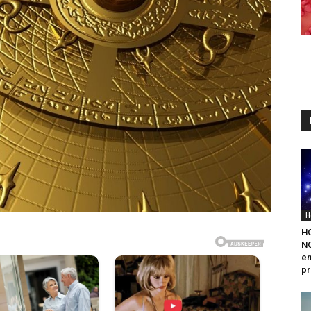
H
H
N
em
pr