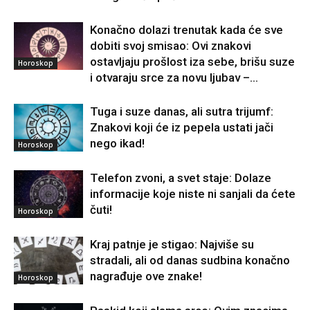
Konačno dolazi trenutak kada će sve
dobiti svoj smisao: Ovi znakovi
ostavljaju prošlost iza sebe, brišu suze
Horoskop
i otvaraju srce za novu ljubav –...
Tuga i suze danas, ali sutra trijumf:
Znakovi koji će iz pepela ustati jači
nego ikad!
Horoskop
Telefon zvoni, a svet staje: Dolaze
informacije koje niste ni sanjali da ćete
čuti!
Horoskop
Kraj patnje je stigao: Najviše su
stradali, ali od danas sudbina konačno
nagrađuje ove znake!
Horoskop