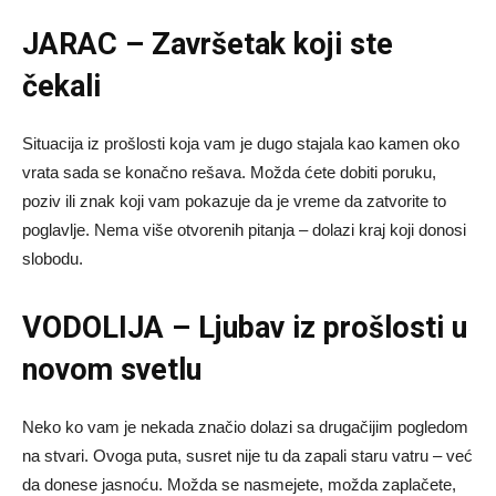
JARAC – Završetak koji ste
čekali
Situacija iz prošlosti koja vam je dugo stajala kao kamen oko
vrata sada se konačno rešava. Možda ćete dobiti poruku,
poziv ili znak koji vam pokazuje da je vreme da zatvorite to
poglavlje. Nema više otvorenih pitanja – dolazi kraj koji donosi
slobodu.
VODOLIJA – Ljubav iz prošlosti u
novom svetlu
Neko ko vam je nekada značio dolazi sa drugačijim pogledom
na stvari. Ovoga puta, susret nije tu da zapali staru vatru – već
da donese jasnoću. Možda se nasmejete, možda zaplačete,