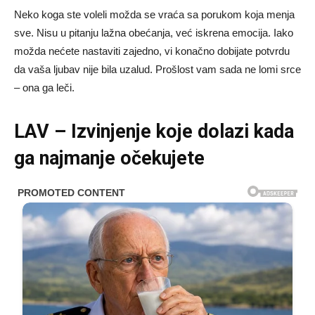
Neko koga ste voleli možda se vraća sa porukom koja menja
sve. Nisu u pitanju lažna obećanja, već iskrena emocija. Iako
možda nećete nastaviti zajedno, vi konačno dobijate potvrdu
da vaša ljubav nije bila uzalud. Prošlost vam sada ne lomi srce
– ona ga leči.
LAV – Izvinjenje koje dolazi kada
ga najmanje očekujete