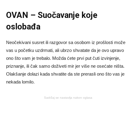
OVAN – Suočavanje koje
oslobađa
Neočekivani susret ili razgovor sa osobom iz prošlosti može
vas u početku uzdrmati, ali ubrzo shvatate da je ovo upravo
ono što vam je trebalo. Možda ćete prvi put čuti izvinjenje,
priznanje, ili čak samo doživeti mir jer više ne osećate ništa.
Olakšanje dolazi kada shvatite da ste prerasli ono što vas je
nekada lomilo.
Sadržaj se nastavlja nakon oglasa