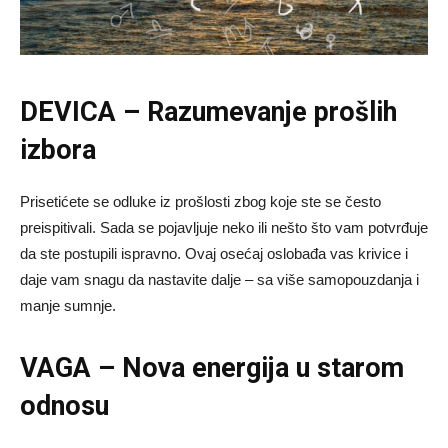
DEVICA – Razumevanje prošlih
izbora
Prisetićete se odluke iz prošlosti zbog koje ste se često
preispitivali. Sada se pojavljuje neko ili nešto što vam potvrđuje
da ste postupili ispravno. Ovaj osećaj oslobađa vas krivice i
daje vam snagu da nastavite dalje – sa više samopouzdanja i
manje sumnje.
VAGA – Nova energija u starom
odnosu