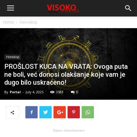
Home
Horoskop
Horoskop
PROŠLOST KUCA NA VRATA: Ovoga puta
ne boli, već donosi olakšanje koje vam je
dugo bilo uskraćeno!
By
Portal
-
July 4, 2025
3583
0
Oglasi - Advertisement