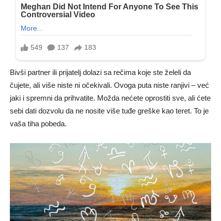
Bivši partner ili prijatelj dolazi sa rečima koje ste želeli da
čujete, ali više niste ni očekivali. Ovoga puta niste ranjivi – već
jaki i spremni da prihvatite. Možda nećete oprostiti sve, ali ćete
sebi dati dozvolu da ne nosite više tuđe greške kao teret. To je
vaša tiha pobeda.