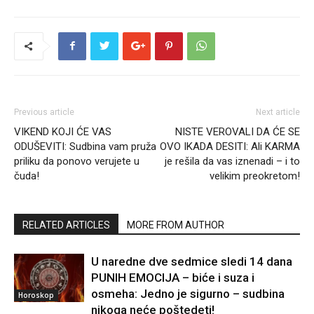
Previous article
Next article
VIKEND KOJI ĆE VAS
NISTE VEROVALI DA ĆE SE
ODUŠEVITI: Sudbina vam pruža
OVO IKADA DESITI: Ali KARMA
priliku da ponovo verujete u
je rešila da vas iznenadi – i to
čuda!
velikim preokretom!
RELATED ARTICLES
MORE FROM AUTHOR
U naredne dve sedmice sledi 14 dana
PUNIH EMOCIJA – biće i suza i
osmeha: Jedno je sigurno – sudbina
Horoskop
nikoga neće poštedeti!