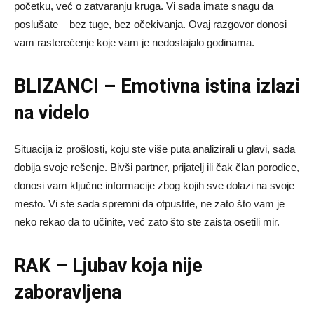
početku, već o zatvaranju kruga. Vi sada imate snagu da
poslušate – bez tuge, bez očekivanja. Ovaj razgovor donosi
vam rasterećenje koje vam je nedostajalo godinama.
BLIZANCI – Emotivna istina izlazi
na videlo
Situacija iz prošlosti, koju ste više puta analizirali u glavi, sada
dobija svoje rešenje. Bivši partner, prijatelj ili čak član porodice,
donosi vam ključne informacije zbog kojih sve dolazi na svoje
mesto. Vi ste sada spremni da otpustite, ne zato što vam je
neko rekao da to učinite, već zato što ste zaista osetili mir.
RAK – Ljubav koja nije
zaboravljena