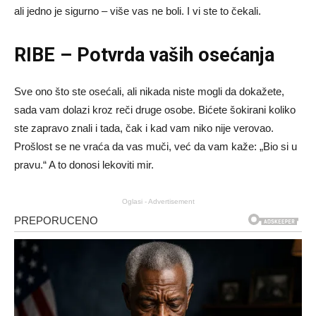
ali jedno je sigurno – više vas ne boli. I vi ste to čekali.
RIBE – Potvrda vaših osećanja
Sve ono što ste osećali, ali nikada niste mogli da dokažete,
sada vam dolazi kroz reči druge osobe. Bićete šokirani koliko
ste zapravo znali i tada, čak i kad vam niko nije verovao.
Prošlost se ne vraća da vas muči, već da vam kaže: „Bio si u
pravu.“ A to donosi lekoviti mir.
Oglasi - Advertisement