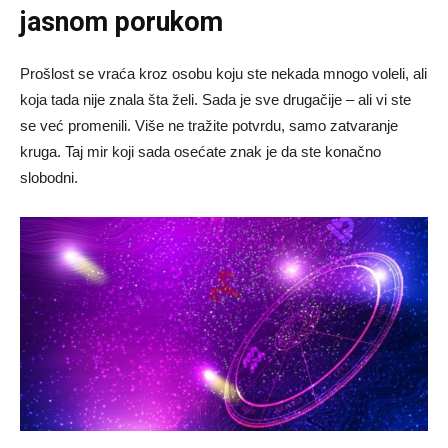
jasnom porukom
Prošlost se vraća kroz osobu koju ste nekada mnogo voleli, ali
koja tada nije znala šta želi. Sada je sve drugačije – ali vi ste
se već promenili. Više ne tražite potvrdu, samo zatvaranje
kruga. Taj mir koji sada osećate znak je da ste konačno
slobodni.