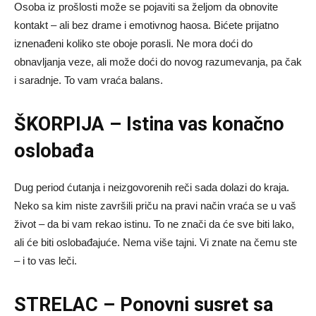
Osoba iz prošlosti može se pojaviti sa željom da obnovite
kontakt – ali bez drame i emotivnog haosa. Bićete prijatno
iznenađeni koliko ste oboje porasli. Ne mora doći do
obnavljanja veze, ali može doći do novog razumevanja, pa čak
i saradnje. To vam vraća balans.
ŠKORPIJA – Istina vas konačno
oslobađa
Dug period ćutanja i neizgovorenih reči sada dolazi do kraja.
Neko sa kim niste završili priču na pravi način vraća se u vaš
život – da bi vam rekao istinu. To ne znači da će sve biti lako,
ali će biti oslobađajuće. Nema više tajni. Vi znate na čemu ste
– i to vas leči.
STRELAC – Ponovni susret sa