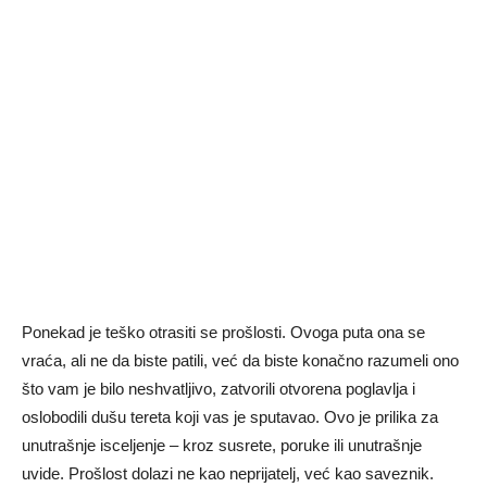
Ponekad je teško otrasiti se prošlosti. Ovoga puta ona se
vraća, ali ne da biste patili, već da biste konačno razumeli ono
što vam je bilo neshvatljivo, zatvorili otvorena poglavlja i
oslobodili dušu tereta koji vas je sputavao. Ovo je prilika za
unutrašnje isceljenje – kroz susrete, poruke ili unutrašnje
uvide. Prošlost dolazi ne kao neprijatelj, već kao saveznik.