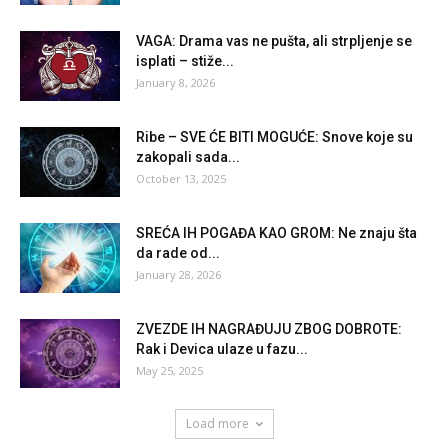
VAGA: Drama vas ne pušta, ali strpljenje se
isplati – stiže...
January 8, 2026
Ribe – SVE ĆE BITI MOGUĆE: Snove koje su
zakopali sada...
October 13, 2025
SREĆA IH POGAĐA KAO GROM: Ne znaju šta
da rade od...
January 28, 2026
ZVEZDE IH NAGRAĐUJU ZBOG DOBROTE:
Rak i Devica ulaze u fazu...
May 25, 2025
Load more