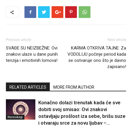
Previous article
Next article
SVAĐE SU NEIZBEŽNE: Ovi
KARMA OTKRIVA TAJNE: Za
znakovi ulaze u dane punih
VODOLIJU počinje period kada
tenzija i emotivnih lomova!
se ostvaruje ono što je davno
zapisano!
RELATED ARTICLES
MORE FROM AUTHOR
Konačno dolazi trenutak kada će sve
dobiti svoj smisao: Ovi znakovi
ostavljaju prošlost iza sebe, brišu suze
Horoskop
i otvaraju srce za novu ljubav –...