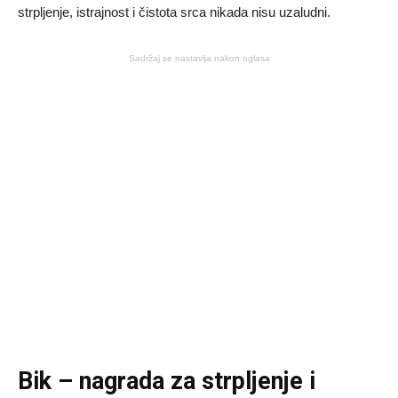
strpljenje, istrajnost i čistota srca nikada nisu uzaludni.
Sadržaj se nastavlja nakon oglasa
Bik – nagrada za strpljenje i