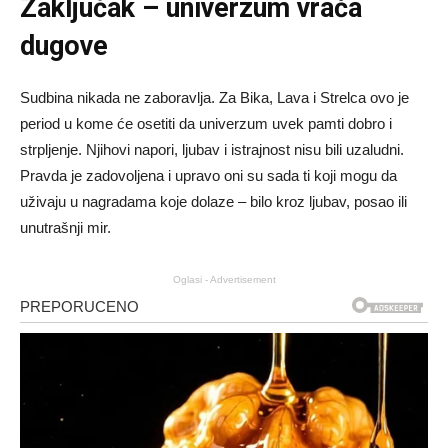
Zaključak – univerzum vraća
dugove
Sudbina nikada ne zaboravlja. Za Bika, Lava i Strelca ovo je
period u kome će osetiti da univerzum uvek pamti dobro i
strpljenje. Njihovi napori, ljubav i istrajnost nisu bili uzaludni.
Pravda je zadovoljena i upravo oni su sada ti koji mogu da
uživaju u nagradama koje dolaze – bilo kroz ljubav, posao ili
unutrašnji mir.
Oglasi - Advertisement