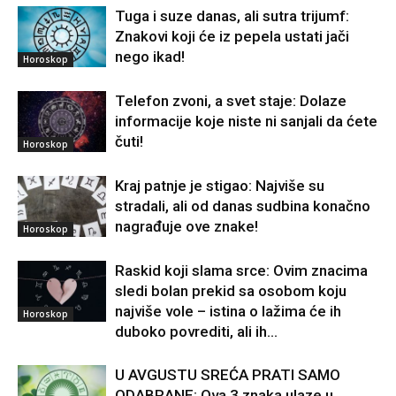
Tuga i suze danas, ali sutra trijumf:
Znakovi koji će iz pepela ustati jači
nego ikad!
Horoskop
Telefon zvoni, a svet staje: Dolaze
informacije koje niste ni sanjali da ćete
čuti!
Horoskop
Kraj patnje je stigao: Najviše su
stradali, ali od danas sudbina konačno
nagrađuje ove znake!
Horoskop
Raskid koji slama srce: Ovim znacima
sledi bolan prekid sa osobom koju
najviše vole – istina o lažima će ih
Horoskop
duboko povrediti, ali ih...
U AVGUSTU SREĆA PRATI SAMO
ODABRANE: Ova 3 znaka ulaze u