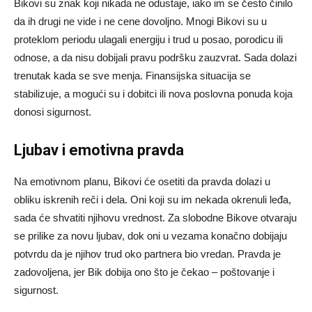
Bikovi su znak koji nikada ne odustaje, iako im se često činilo
da ih drugi ne vide i ne cene dovoljno. Mnogi Bikovi su u
proteklom periodu ulagali energiju i trud u posao, porodicu ili
odnose, a da nisu dobijali pravu podršku zauzvrat. Sada dolazi
trenutak kada se sve menja. Finansijska situacija se
stabilizuje, a mogući su i dobitci ili nova poslovna ponuda koja
donosi sigurnost.
Ljubav i emotivna pravda
Na emotivnom planu, Bikovi će osetiti da pravda dolazi u
obliku iskrenih reči i dela. Oni koji su im nekada okrenuli leđa,
sada će shvatiti njihovu vrednost. Za slobodne Bikove otvaraju
se prilike za novu ljubav, dok oni u vezama konačno dobijaju
potvrdu da je njihov trud oko partnera bio vredan. Pravda je
zadovoljena, jer Bik dobija ono što je čekao – poštovanje i
sigurnost.