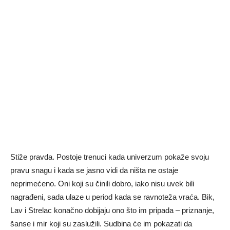
Stiže pravda. Postoje trenuci kada univerzum pokaže svoju
pravu snagu i kada se jasno vidi da ništa ne ostaje
neprimećeno. Oni koji su činili dobro, iako nisu uvek bili
nagrađeni, sada ulaze u period kada se ravnoteža vraća. Bik,
Lav i Strelac konačno dobijaju ono što im pripada – priznanje,
šanse i mir koji su zaslužili. Sudbina će im pokazati da