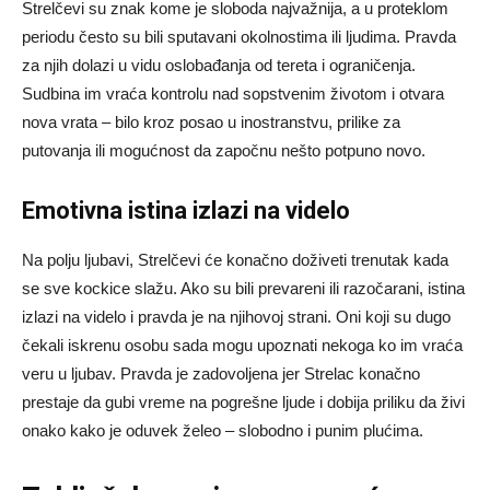
Strelčevi su znak kome je sloboda najvažnija, a u proteklom
periodu često su bili sputavani okolnostima ili ljudima. Pravda
za njih dolazi u vidu oslobađanja od tereta i ograničenja.
Sudbina im vraća kontrolu nad sopstvenim životom i otvara
nova vrata – bilo kroz posao u inostranstvu, prilike za
putovanja ili mogućnost da započnu nešto potpuno novo.
Emotivna istina izlazi na videlo
Na polju ljubavi, Strelčevi će konačno doživeti trenutak kada
se sve kockice slažu. Ako su bili prevareni ili razočarani, istina
izlazi na videlo i pravda je na njihovoj strani. Oni koji su dugo
čekali iskrenu osobu sada mogu upoznati nekoga ko im vraća
veru u ljubav. Pravda je zadovoljena jer Strelac konačno
prestaje da gubi vreme na pogrešne ljude i dobija priliku da živi
onako kako je oduvek želeo – slobodno i punim plućima.