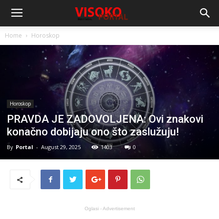
Home
Horoskop
Horoskop
PRAVDA JE ZADOVOLJENA: Ovi znakovi
konačno dobijaju ono što zaslužuju!
By
Portal
-
August 29, 2025
1403
0
Oglasi - Advertisement