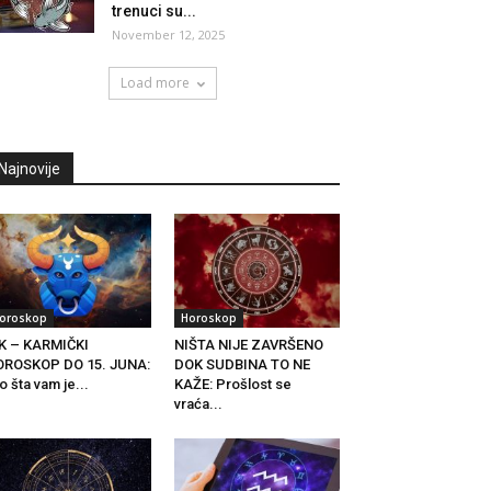
trenuci su...
November 12, 2025
Load more
Najnovije
oroskop
Horoskop
K – KARMIČKI
NIŠTA NIJE ZAVRŠENO
OROSKOP DO 15. JUNA:
DOK SUDBINA TO NE
o šta vam je...
KAŽE: Prošlost se
vraća...