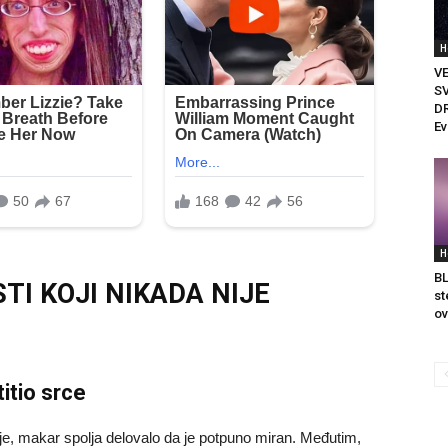
H
V
S
D
Ev
H
BL
TI KOJI NIKADA NIJE
st
ov
titio srce
je, makar spolja delovalo da je potpuno miran. Međutim,