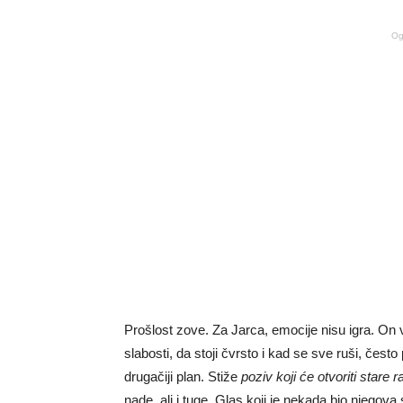
Og
Prošlost zove. Za Jarca, emocije nisu igra. On v
slabosti, da stoji čvrsto i kad se sve ruši, čest
drugačiji plan. Stiže
poziv koji će otvoriti stare r
nade, ali i tuge. Glas koji je nekada bio njegova