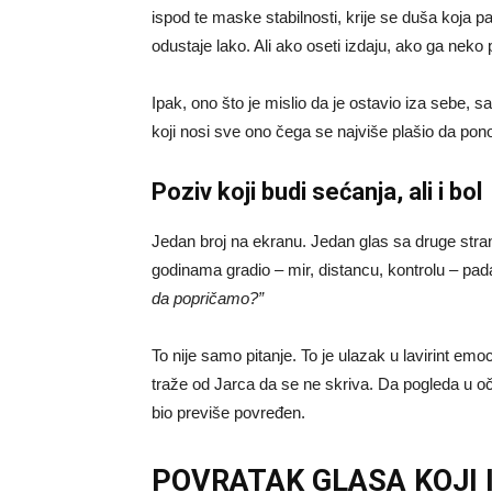
ispod te maske stabilnosti, krije se duša koja p
odustaje lako. Ali ako oseti izdaju, ako ga neko 
Ipak, ono što je mislio da je ostavio iza sebe, 
koji nosi sve ono čega se najviše plašio da pono
Poziv koji budi sećanja, ali i bol
Jedan broj na ekranu. Jedan glas sa druge stran
godinama gradio – mir, distancu, kontrolu – pa
da popričamo?”
To nije samo pitanje. To je ulazak u lavirint em
traže od Jarca da se ne skriva. Da pogleda u oči
bio previše povređen.
POVRATAK GLASA KOJI I