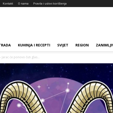
Kontakt
O nama
Pravila i uslovi korištenja
TRADA
KUHINJA I RECEPTI
SVIJET
REGION
ZANIMLJI
– Jarac će ponovo čuti glas...