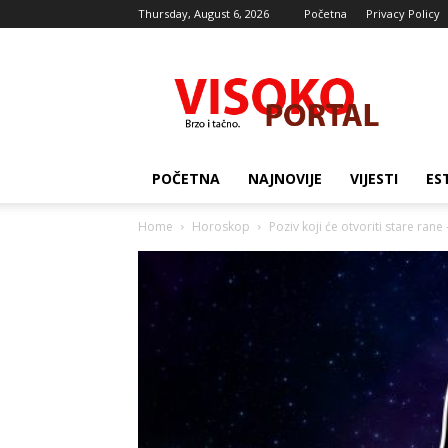
Thursday, August 6, 2026
Početna
Privacy Policy
Visocki
portal
POČETNA
NAJNOVIJE
VIJESTI
ES
Home
Horoskop
Poziv koji će otvoriti stare rane 