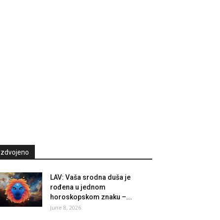
Izdvojeno
LAV: Vaša srodna duša je
rođena u jednom
horoskopskom znaku –...
June 8, 2026