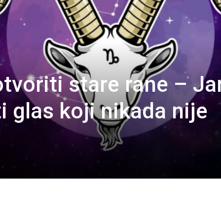
otvoriti stare rane – Ja
 glas koji nikada nije