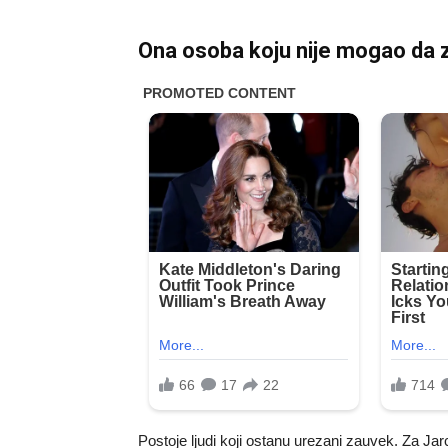
Ona osoba koju nije mogao da 
Postoje ljudi koji ostanu urezani zauvek. Za Jar