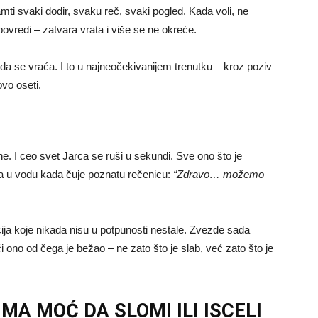
amti svaki dodir, svaku reč, svaki pogled. Kada voli, ne
povredi – zatvara vrata i više se ne okreće.
sada se vraća. I to u najneočekivanijem trenutku – kroz poziv
vo oseti.
e. I ceo svet Jarca se ruši u sekundi. Sve ono što je
da u vodu kada čuje poznatu rečenicu:
“Zdravo… možemo
ocija koje nikada nisu u potpunosti nestale. Zvezde sada
 ono od čega je bežao – ne zato što je slab, već zato što je
MA MOĆ DA SLOMI ILI ISCELI