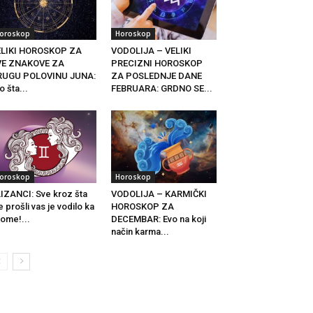
oroskop
Horoskop
ELIKI HOROSKOP ZA
VODOLIJA – VELIKI
VE ZNAKOVE ZA
PRECIZNI HOROSKOP
RUGU POLOVINU JUNA:
ZA POSLEDNJE DANE
o šta...
FEBRUARA: GRDNO SE...
oroskop
Horoskop
IZANCI: Sve kroz šta
VODOLIJA – KARMIČKI
e prošli vas je vodilo ka
HOROSKOP ZA
ome!...
DECEMBAR: Evo na koji
način karma...