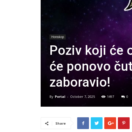
Horoskop
Poziv koji će 
će ponovo čuti
zaboravio!
By
Portal
-
October 7, 2025
1497
0
Share