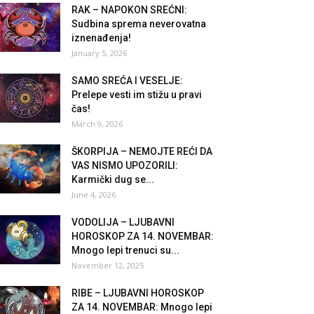
RAK – NAPOKON SREĆNI:
Sudbina sprema neverovatna
iznenađenja!
January 5, 2026
SAMO SREĆA I VESELJE:
Prelepe vesti im stižu u pravi
čas!
March 9, 2026
ŠKORPIJA – NEMOJTE REĆI DA
VAS NISMO UPOZORILI:
Karmički dug se...
June 4, 2026
VODOLIJA – LJUBAVNI
HOROSKOP ZA 14. NOVEMBAR:
Mnogo lepi trenuci su...
November 12, 2025
RIBE – LJUBAVNI HOROSKOP
ZA 14. NOVEMBAR: Mnogo lepi