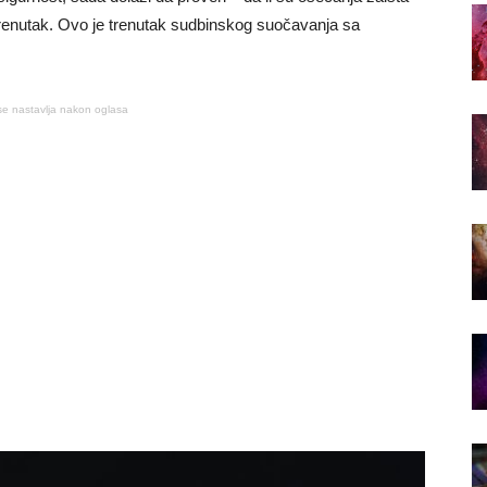
trenutak. Ovo je trenutak sudbinskog suočavanja sa
se nastavlja nakon oglasa