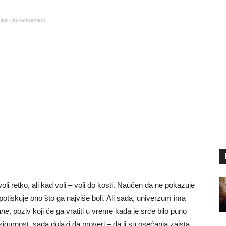
lasi - Advertisement
oli retko, ali kad voli – voli do kosti. Naučen da ne pokazuje
o potiskuje ono što ga najviše boli. Ali sada, univerzum ima
ane
, poziv koji će ga vratiti u vreme kada je srce bilo puno
 sigurnost, sada dolazi da proveri – da li su osećanja zaista