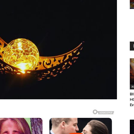
H
BI
H
Ev